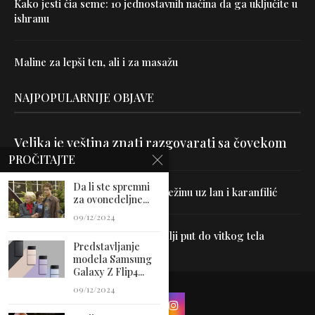
Kako jesti čia seme: 10 jednostavnih načina da ga uključite u
ishranu
Maline za lepši ten, ali i za masažu
NAJPOPULARNIJE OBJAVE
Velika je veština znati razgovarati sa čovekom
PROČITAJTE
Da li ste spremni
Uništite parazite i normalizujte težinu uz lan i karanfilić
za ovonedeljne...
09/12/2024
Dr Hajder: Akupunktura je najbolji put do vitkog tela
Predstavljanje
modela Samsung
Galaxy Z Flip4...
09/12/2024