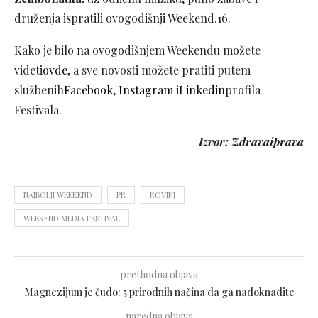
druženja ispratili ovogodišnji Weekend.16.
Kako je bilo na ovogodišnjem Weekendu možete
videti
ovde
, a sve novosti možete pratiti putem
službenih
Facebook
,
Instagram
i
Linkedin
profila
Festivala.
Izvor: Zdravaiprava
NAJBOLJI WEEKEND
PR
ROVINJ
WEEKEND MEDIA FESTIVAL
prethodna objava
Magnezijum je čudo: 5 prirodnih načina da ga nadoknadite
naredna objava