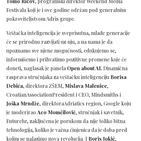
Tomo Ricov
, programski direktor Weekend Media
Festivala koji je i ove godine održan pod generalnim
pokroviteljstvom Adris grupe.
Veštačka inteligencija je sveprisutna, mlađe generacije
će se prirodno razvijati uz nju, a na nama je da
upoznamo sve njene mogućnosti, edukujemo se,
informišemo i prihvatimo pozitivne promene koje će
doneti, naglasak je panela
Open about AI.
Dinamična
rasprava stručnjaka za veštačku inteligenciju
Borisa
Debića
, direktora ZŠEM,
Mislava Malenice
,
CroatianAssociationPresident i CEO, Mindsmiths i
Joška Mrndže
, direktoraAdriatics region, Google koju
je moderirao
Aco Momčilović
, stručnjak i savetnik,
Futurehr, zaključena je porukom da nije toliko bitna
tehnologija, koliko je važna činjenica da je doba pred
kojim se nalazimo nova revolucija. I
Boris Jokić
,