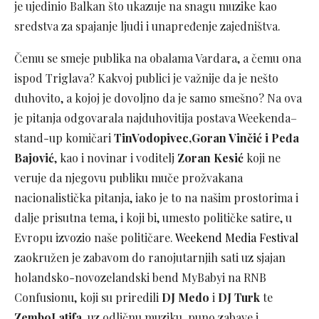
je ujedinio Balkan što ukazuje na snagu muzike kao
sredstva za spajanje ljudi i unapređenje zajedništva.
Čemu se smeje publika na obalama Vardara, a čemu ona
ispod Triglava? Kakvoj publici je važnije da je nešto
duhovito, a kojoj je dovoljno da je samo smešno? Na ova
je pitanja odgovarala najduhovitija postava Weekenda–
stand-up komičari
TinVodopivec,Goran Vinčić i Peđa
Bajović
, kao i novinar i voditelj
Zoran Kesić
koji ne
veruje da njegovu publiku muče prožvakana
nacionalistička pitanja, iako je to na našim prostorima i
dalje prisutna tema, i koji bi, umesto političke satire, u
Evropu izvozio naše političare.
Weekend Media Festival
zaokružen je zabavom do ranojutarnjih sati uz sjajan
holandsko-novozelandski bend MyBabyi na RNB
Confusionu, koji su priredili
DJ Medo
i
DJ Turk
te
ZemboLatifa,
uz odličnu muziku, puno zabave i