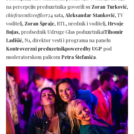
na percepciju preduzetnika govorili su
Zoran Turković
,
chiefexecutiveofficer
24 sata,
Aleksandar Stanković
, TV
voditelj,
Zoran Šprajc
, RTL, urednik i voditelj,
Hrvoje
Bujas
, predsednik Udruge Glas poduzetnikai
Tihomir
Ladišić
, N1, direktor vesti i programa na panelu
Kontroverzni preduzetnikpoweredby UGP
pod
moderatorskom palicom
Petra Štefanića
.