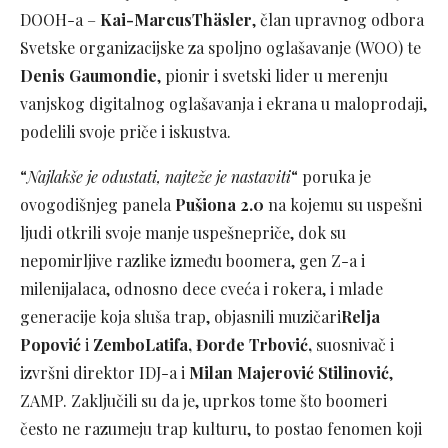
DOOH-a –
Kai-MarcusThäsler
, član upravnog odbora
Svetske organizacijske za spoljno oglašavanje (WOO) te
Denis Gaumondie
, pionir i svetski lider u merenju
vanjskog digitalnog oglašavanja i ekrana u maloprodaji,
podelili svoje priče i iskustva.
“
Najlakše je odustati, najteže je nastaviti
“ poruka je
ovogodišnjeg panela
Pušiona 2.0
na kojemu su uspešni
ljudi otkrili svoje manje uspešnepriče, dok su
nepomirljive razlike između boomera, gen Z-a i
milenijalaca, odnosno dece cveća i rokera, i mlade
generacije koja sluša trap, objasnili muzičari
Relja
Popović
i
ZemboLatifa, Đorđe Trbović,
suosnivač i
izvršni direktor IDJ-a i
Milan Majerović Stilinović
,
ZAMP. Zaključili su da je, uprkos tome što boomeri
često ne razumeju trap kulturu, to postao fenomen koji