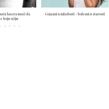
oću lasera moći da
Gojazni u mladosti – bolesni u starosti
e boju očiju