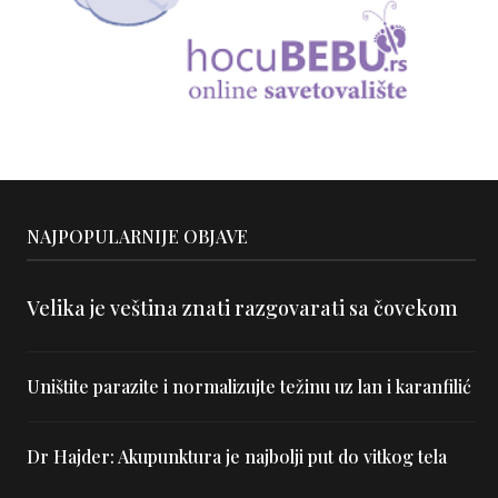
NAJPOPULARNIJE OBJAVE
Velika je veština znati razgovarati sa čovekom
Uništite parazite i normalizujte težinu uz lan i karanfilić
Dr Hajder: Akupunktura je najbolji put do vitkog tela