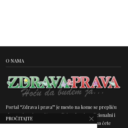
O NAMA
Portal “Zdrava i prava” je mesto na kome se prepliću
alternativna i zvanična medicina, kao i tradicionalni i
PROČITAJTE
moderni načini nege tela, lica i duha. Sa nama ćete