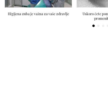
Higijena zuba je važna za vaše zdravlje
Uskoro ćete pom
promenit