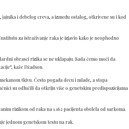
ajnika i debelog creva, a između ostalog, otkrivene su i kod
stitutu za istraživanje raka je izjavio kako je neophodno
dardni obrasci rizika se ne uklapaju. Sada ćemo moći da
tacije“, kaže Džadson.
 u mekanom tkivu. Često pogađa decu i mlade, a stopa
učnici su odlučili da otkriju više o genetskim predispozicijama
ćanim rizikom od raka na 1.162 pacijenta obolela od sarkoma.
anje jednom genetskom testu na rak.