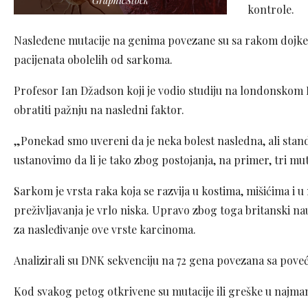
GraphicStock
kontrole.
Nasleđene mutacije na genima povezane su sa rakom dojke, j
pacijenata obolelih od sarkoma.
Profesor Ian Džadson koji je vodio studiju na londonskom In
obratiti pažnju na nasledni faktor.
„Ponekad smo uvereni da je neka bolest nasledna, ali stan
ustanovimo da li je tako zbog postojanja, na primer, tri mu
Sarkom je vrsta raka koja se razvija u kostima, mišićima i
preživljavanja je vrlo niska. Upravo zbog toga britanski na
za nasleđivanje ove vrste karcinoma.
Analizirali su DNK sekvenciju na 72 gena povezana sa pove
Kod svakog petog otkrivene su mutacije ili greške u najm