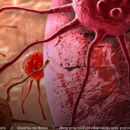
ava
Klasična medicina
Zbog genetskih predispozicija neke porod