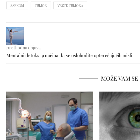
SARKOM
TUMOR
VRSTE TUMORA
prethodna objava
Mentalni detoks: 9 načina da se oslobodite opterećujućih misli
MOŽE VAM SE 