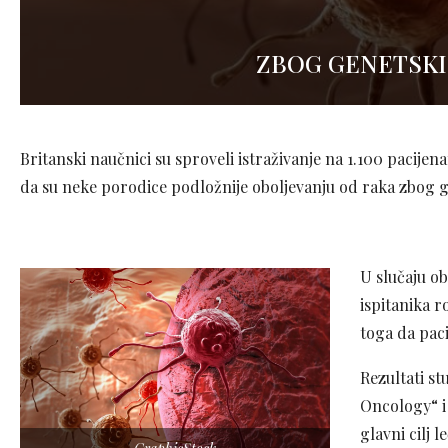
ZBOG GENETSKI
Britanski naučnici su sproveli istraživanje na 1.100 pacijen
da su neke porodice podložnije oboljevanju od raka zbog g
U slučaju ob
ispitanika 
toga da paci
Rezultati st
Oncology“ i
glavni cilj 