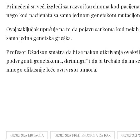
Primećeni su veći izgledi za razvoj karcinoma kod pacijen
nego kod pacijenata sa samo jednom genetskom mutacijo
Ovaj zaključak upućuje na to da pojavu sarkoma kod nekih p
samo jedna genetska greška.
Profesor Džadson smatra da bi se nakon otkrivanja ovakvih
podvrgnuti genetskom „skriningu“ i da bi trebalo da im se p
mnogo efikasnije leče ovu vrstu tumora.
GENETSKA MUTACIJA
GENETSKA PREDISPOZICIJA ZA RAK
GENETSKI "