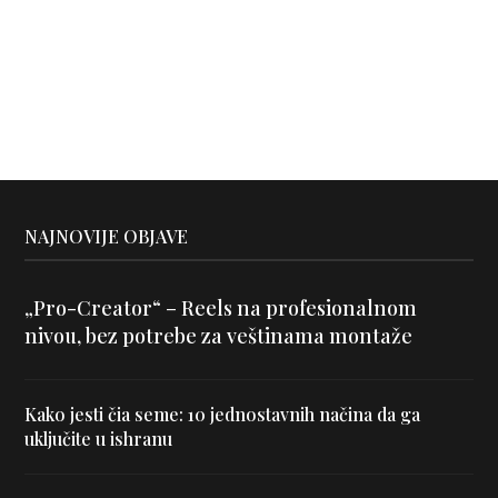
NAJNOVIJE OBJAVE
„Pro-Creator“ – Reels na profesionalnom
nivou, bez potrebe za veštinama montaže
Kako jesti čia seme: 10 jednostavnih načina da ga
uključite u ishranu