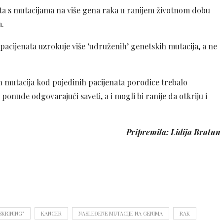
ata s mutacijama na više gena raka u ranijem životnom dobu
m.
acijenata uzrokuje više ‘udruženih’ genetskih mutacija, a ne
 mutacija kod pojedinih pacijenata porodice trebalo
onude odgovarajući saveti, a i mogli bi ranije da otkriju i
Pripremila: Lidija Bratun
SKRINING"
KANCER
NASLEĐENE MUTACIJE NA GENIMA
RAK