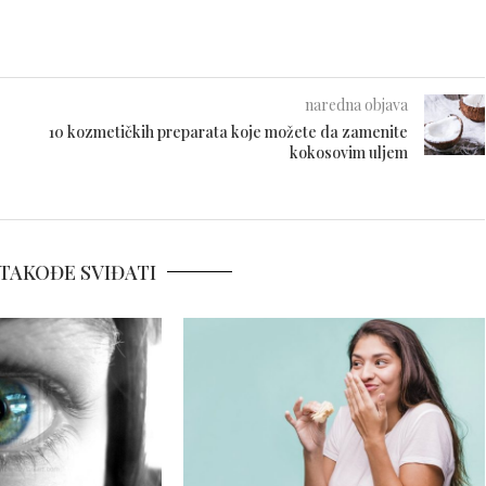
naredna objava
10 kozmetičkih preparata koje možete da zamenite
kokosovim uljem
TAKOĐE SVIĐATI