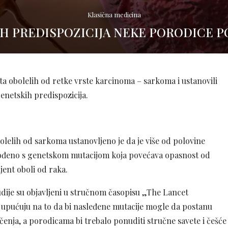
Klasična medicina
H PREDISPOZICIJA NEKE PORODICE P
ata obolelih od retke vrste karcinoma – sarkoma i ustanovili
enetskih predispozicija.
olelih od sarkoma ustanovljeno je da je više od polovine
rođeno s genetskom mutacijom koja povećava opasnost od
jent oboli od raka.
udije su objavljeni u stručnom časopisu „The Lancet
 upućuju na to da bi nasleđene mutacije mogle da postanu
lečenja, a porodicama bi trebalo ponuditi stručne savete i češće