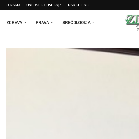
O NAMA
USLOVI KORIŠĆENJA
MARKETING
ZDRAVA
PRAVA
SREĆOLOGIJA