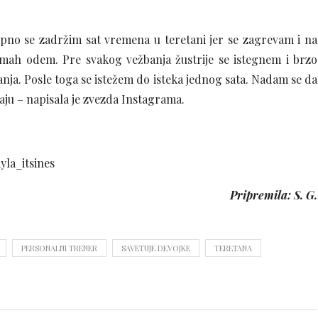
pno se zadržim sat vremena u teretani jer se zagrevam i na
dmah odem. Pre svakog vežbanja žustrije se istegnem i brzo
ja. Posle toga se istežem do isteka jednog sata. Nadam se da
aju – napisala je zvezda Instagrama.
la_itsines
Pripremila: S. G.
PERSONALNI TRENER
SAVETUJE DEVOJKE
TERETANA