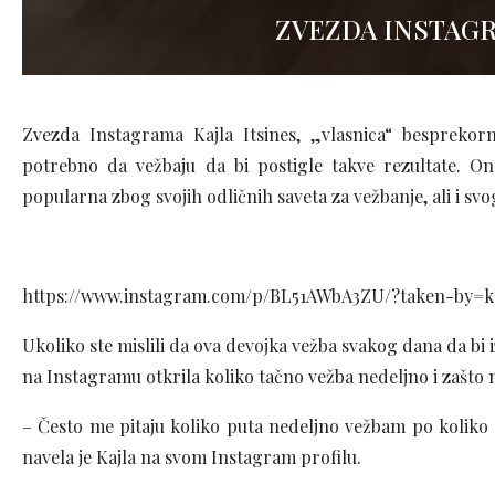
ZVEZDA INSTAGR
Zvezda Instagrama Kajla Itsines, „vlasnica“ besprekor
potrebno da vežbaju da bi postigle takve rezultate. On
popularna zbog svojih odličnih saveta za vežbanje, ali i sv
https://www.instagram.com/p/BL51AWbA3ZU/?taken-by=ka
Ukoliko ste mislili da ova devojka vežba svakog dana da bi
na Instagramu otkrila koliko tačno vežba nedeljno i zašto 
– Često me pitaju koliko puta nedeljno vežbam po koliko 
navela je Kajla na svom Instagram profilu.