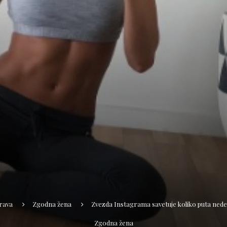
rava
Zgodna žena
Zvezda Instagrama savetuje koliko puta nedel
Zgodna žena