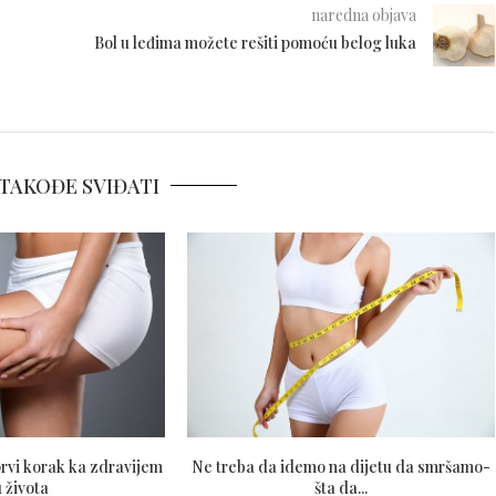
naredna objava
Bol u leđima možete rešiti pomoću belog luka
TAKOĐE SVIĐATI
prvi korak ka zdravijem
Ne treba da idemo na dijetu da smršamo-
u života
šta da...