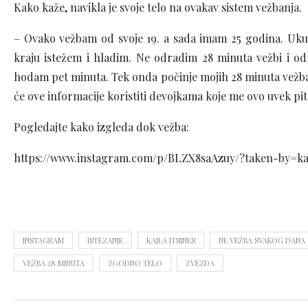
Kako kaže, navikla je svoje telo na ovakav sistem vežbanja.
– Ovako vežbam od svoje 19. a sada imam 25 godina. Uku
kraju istežem i hladim. Ne odradim 28 minuta vežbi i o
hodam pet minuta. Tek onda počinje mojih 28 minuta vežban
će ove informacije koristiti devojkama koje me ovo uvek pit
Pogledajte kako izgleda dok vežba:
https://www.instagram.com/p/BLZX8saAzuy/?taken-by=kay
INSTAGRAM
ISTEZANJE
KAJLA ITSINES
NE VEŽBA SVAKOG DANA
VEŽBA 28 MINUTA
ZGODNO TELO
ZVEZDA