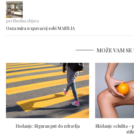
prethodna objava
Oaza mira u spavaćoj sobi MASILIA
MOŽE VAM SE 
Hodanje: Siguran put do zdravlja
Skidanje celulita – 
stil