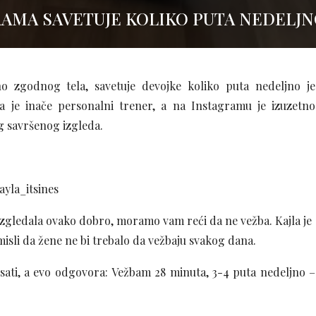
AMA SAVETUJE KOLIKO PUTA NEDELJN
no zgodnog tela, savetuje devojke koliko puta nedeljno je
a je inače personalni trener, a na Instagramu je izuzetno
og savršenog izgleda.
yla_itsines
 izgledala ovako dobro, moramo vam reći da ne vežba. Kajla je
misli da žene ne bi trebalo da vežbaju svakog dana.
sati, a evo odgovora: Vežbam 28 minuta, 3-4 puta nedeljno –