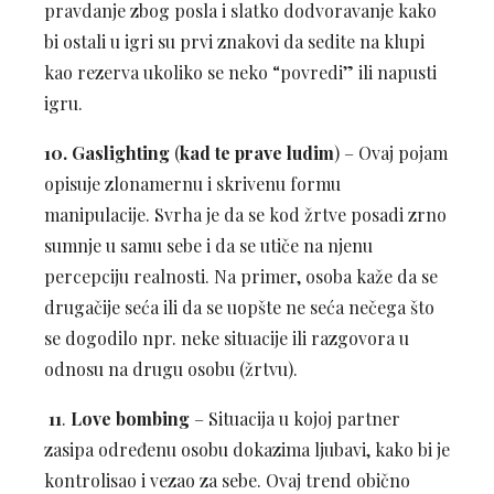
pravdanje zbog posla i slatko dodvoravanje kako
bi ostali u igri su prvi znakovi da sedite na klupi
kao rezerva ukoliko se neko “povredi” ili napusti
igru.
10. Gaslighting
(
kad te prave ludim
) – Ovaj pojam
opisuje zlonamernu i skrivenu formu
manipulacije. Svrha je da se kod žrtve posadi zrno
sumnje u samu sebe i da se utiče na njenu
percepciju realnosti. Na primer, osoba kaže da se
drugačije seća ili da se uopšte ne seća nečega što
se dogodilo npr. neke situacije ili razgovora u
odnosu na drugu osobu (žrtvu).
11
.
Love bombing
– Situacija u kojoj partner
zasipa određenu osobu dokazima ljubavi, kako bi je
kontrolisao i vezao za sebe. Ovaj trend obično