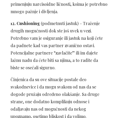
primenjuju narcisoidne ličnosti, koima je potrebno
mnogo pažnje i divljenja.
12. Cushioning
(podmetnuti jastuk) – Traženje
drugih mogućnosti dok ste još uvek u vezi.
Potrebno vam je osiguranje ili jastuk na koji ćete
da padnete kad vas partner zvanično ostavi.
Potencijalne partnere “zavlačite” ili im dajete
lažnu nadu da ćete biti sa njima, a to radite da
biste se osećali sigurno.
Činjenica da su ove situacije postale deo
svakodnevice i da mogu svakom od nas da se
dogode pružaju određeno olakšanje. Sa druge
strane, one dodatno komplikuju odnose i
odaljavaju nas od mogućnosti da nekog
upoznamo, osetimo bliskost i da volimo.