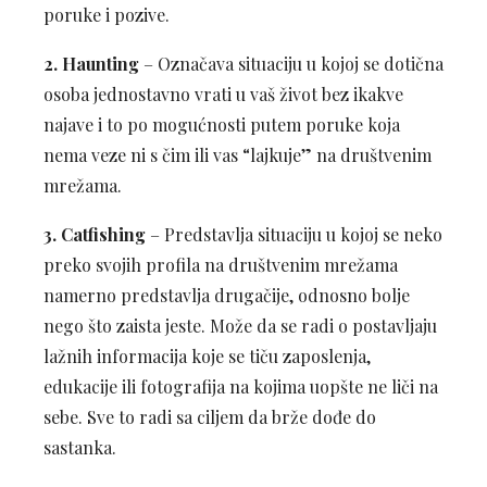
poruke i pozive.
2.
Haunting
– Označava situaciju u kojoj se dotična
osoba jednostavno vrati u vaš život bez ikakve
najave i to po mogućnosti putem poruke koja
nema veze ni s čim ili vas “lajkuje” na društvenim
mrežama.
3. Catfishing
– Predstavlja situaciju u kojoj se neko
preko svojih profila na društvenim mrežama
namerno predstavlja drugačije, odnosno bolje
nego što zaista jeste. Može da se radi o postavljaju
lažnih informacija koje se tiču zaposlenja,
edukacije ili fotografija na kojima uopšte ne liči na
sebe. Sve to radi sa ciljem da brže dođe do
sastanka.