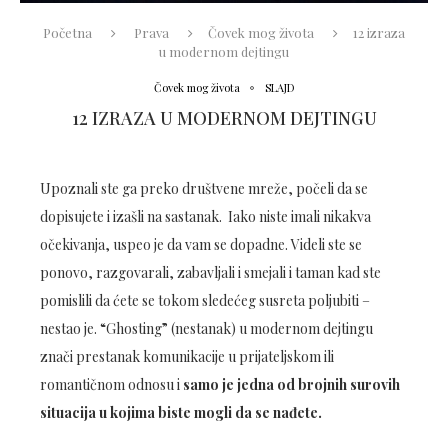
Početna
Prava
Čovek mog života
12 izraza
u modernom dejtingu
Čovek mog života
SLAJD
12 IZRAZA U MODERNOM DEJTINGU
Upoznali ste ga preko društvene mreže, počeli da se
dopisujete i izašli na sastanak. Iako niste imali nikakva
očekivanja, uspeo je da vam se dopadne. Videli ste se
ponovo, razgovarali, zabavljali i smejali i taman kad ste
pomislili da ćete se tokom sledećeg susreta poljubiti –
nestao je. “Ghosting” (nestanak) u modernom dejtingu
znači prestanak komunikacije u prijateljskom ili
romantičnom odnosu i
samo je jedna od brojnih surovih
situacija u kojima biste mogli da se nađete.