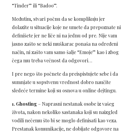
“Tinder” ili “Badoo”.
Međutim, stvari počnu da se komplikuju jer
dolazite u situacije koje ne umete da prepoznate ni
definišete jer ne liče ni na jednu od pre. Nije vam
jasno zašto se neki muškarac ponaša na određeni
način, ni zašto vam samo šalje “Emoje” kao i zbog
čega mu treba večnost da odgovori…
I pre nego što počnete da preispistujete sebe i da
sumnjate u sopstvenu vrednost dobro naučite
sledeće termine koji su osnova u online dejtingu.
1.
Ghosting
– Naprasni nestanak osobe iz vašeg
života, nakon nekoliko sastanaka koji su naizgled
vodili nečemu što bi se moglo definisati kao veza.
Prestanak komunikacije, ne dobijate odgovore na