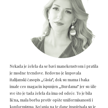
Nekada je želela da se bavi manekenstvom i pratila
je modne trendove. Redovno je kupovala
italijanski časopis „Gioia“, dok su mama i baka
imale ceo magacin ispunjen „Burdama“ jer su šile
sve što je tada želela da ima od odeće. To je bila
lična, mala borba protiv opšte uniformisanosti i
konformizma. Sećanja na te dane inspirisala su je