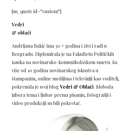
[su_quote id=“custom“]
Vedri
& oblači
Andrijana Bakić ima 30 + godina i živi i radi u
Beogradu. Diplomirala je na Fakultetu Političkih
nauka na novinarsko-komunikološkom smeru. Sa
više od 10 godina novinarskog iskustva u
štampanim, online medijima i televiziji kao voditelj,
pokrenula je svoj blog
Vedri & Oblač
i
. Sloboda
izbora tema i ljubav prema pisanju, fotografiji i
video produkciji su bili pokretač.