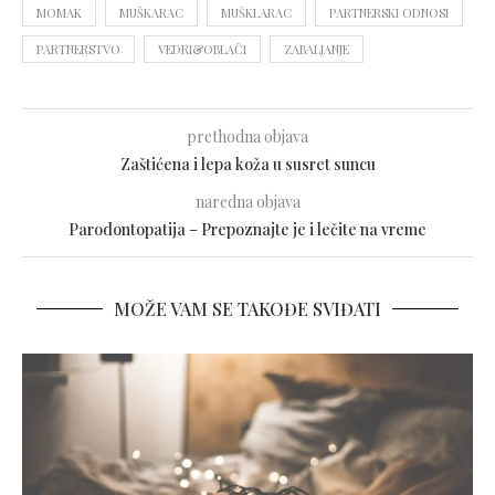
MOMAK
MUŠKARAC
MUŠKLARAC
PARTNERSKI ODNOSI
PARTNERSTVO
VEDRI&OBLAČI
ZABALJANJE
prethodna objava
Zaštićena i lepa koža u susret suncu
naredna objava
Parodontopatija – Prepoznajte je i lečite na vreme
MOŽE VAM SE TAKOĐE SVIĐATI