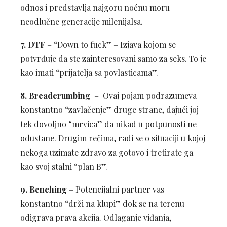
odnos i predstavlja najgoru noćnu moru
neodlučne generacije milenijalsa.
7.
DTF
– “Down to fuck” –
Izjava kojom se
potvrđuje da ste zainteresovani samo za seks. To je
kao imati “prijatelja sa povlasticama”.
8.
Breadcrumbing
– Ovaj pojam podrazumeva
konstantno “zavlačenje” druge strane, dajući joj
tek dovoljno “mrvica” da nikad u potpunosti ne
odustane. Drugim rečima, radi se o situaciji u kojoj
nekoga uzimate zdravo za gotovo i tretirate ga
kao svoj stalni “plan B”.
9.
Benching
– Potencijalni partner vas
konstantno “drži na klupi” dok se na terenu
odigrava prava akcija. Odlaganje viđanja,