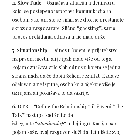
4.
Slow Fade
– Označava situaciju u dejtingu u
kojoj se postepeno usporava komunikacija sa
osobom s kojom ste se viđali sve dok ne prestanete
skroz da razgovarate. Slično “ghosting”, samo
proces prekidanja odnosa traje malo duže.
5. Situationship
– Odnos u kojem je prijateljstvo
na prvom mestu, ali je ipak malo više od toga.
Pojam označava vrlo slab odnos u kojem se jedna
strana nada da će dobiti željeni rezultat. Kada se
očekivanja ne ispune, osoba koja očekuje više je
uzrujana ali pokušava to da sakrije.
6.
DTR –
“Define the Relationship” ili čuveni “The
Talk” nastupa kad želite da
izbegnete “
situationship
“ u dejtingu. Kao što sam
pojam kaže, ovaj razgovor služi da definišete svoj