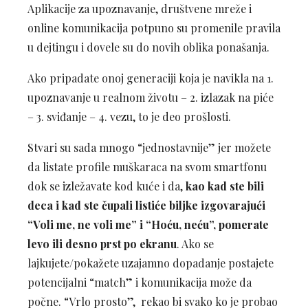
Aplikacije za upoznavanje, društvene mreže i
online komunikacija potpuno su promenile pravila
u dejtingu i dovele su do novih oblika ponašanja.
Ako pripadate onoj generaciji koja je navikla na 1.
upoznavanje u realnom životu – 2. izlazak na piće
– 3. sviđanje – 4. vezu, to je deo prošlosti.
Stvari su sada mnogo “jednostavnije” jer možete
da listate profile muškaraca na svom smartfonu
dok se izležavate kod kuće i da,
kao kad ste bili
deca i kad ste čupali listiće biljke izgovarajući
“Voli me, ne voli me” i “Hoću, neću”, pomerate
levo ili desno prst po ekranu
. Ako se
lajkujete/pokažete uzajamno dopadanje postajete
potencijalni “match” i komunikacija može da
počne. “Vrlo prosto”, rekao bi svako ko je probao