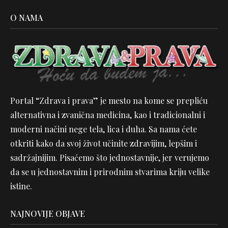
O NAMA
Portal “Zdrava i prava” je mesto na kome se prepliću
alternativna i zvanična medicina, kao i tradicionalni i
moderni načini nege tela, lica i duha. Sa nama ćete
otkriti kako da svoj život učinite zdravijim, lepšim i
sadržajnijim. Pisaćemo što jednostavnije, jer verujemo
da se u jednostavnim i prirodnim stvarima kriju velike
istine.
NAJNOVIJE OBJAVE