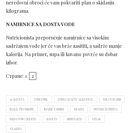
neredovni obroci će vam pokvariti plan o skidanju
kilograma.
NAMIRNICE SA DOSTA VODE
Nutricionista preporučuje namirnice sa visokim
sadržajem vode jer će vas brže zasititi, a sadrže manje
kalorija. Na primer, supa ili kuvano povrće su dobar
izbor.
Стране:
1
2
15 SAVETA
DNEVNIK
IZBEGAVAJTE ALKOHOL
KILOGRAMI
MALE PROMENE
MANJI TANJIRI
MASTI
NUTRICIONISTA
REDOVNO JEDITE
SAVETI
SMRŠAJTE
VIŠAK
VLAKNA