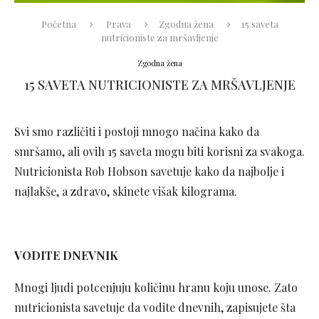
Početna
Prava
Zgodna žena
15 saveta
nutricioniste za mršavljenje
Zgodna žena
15 SAVETA NUTRICIONISTE ZA MRŠAVLJENJE
Svi smo različiti i postoji mnogo načina kako da
smršamo, ali ovih 15 saveta mogu biti korisni za svakoga.
Nutricionista Rob Hobson savetuje kako da najbolje i
najlakše, a zdravo, skinete višak kilograma.
VODITE DNEVNIK
Mnogi ljudi potcenjuju količinu hranu koju unose. Zato
nutricionista savetuje da vodite dnevnih, zapisujete šta