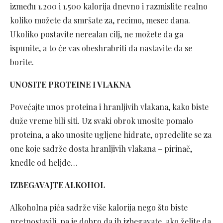
između 1.200 i 1.500 kalorija dnevno i razmislite realno
koliko možete da smršate za, recimo, mesec dana.
Ukoliko postavite nerealan cilj, ne možete da ga
ispunite, a to će vas obeshrabriti da nastavite da se
borite.
UNOSITE PROTEINE I VLAKNA
Povećajte unos proteina i hranljivih vlakana, kako biste
duže vreme bili siti. Uz svaki obrok unosite pomalo
proteina, a ako unosite ugljene hidrate, opredelite se za
one koje sadrže dosta hranljivih vlakana – pirinač,
knedle od heljde…
IZBEGAVAJTE ALKOHOL
Alkoholna pića sadrže više kalorija nego što biste
pretpostavili, pa je dobro da ih izbegavate, ako želite da