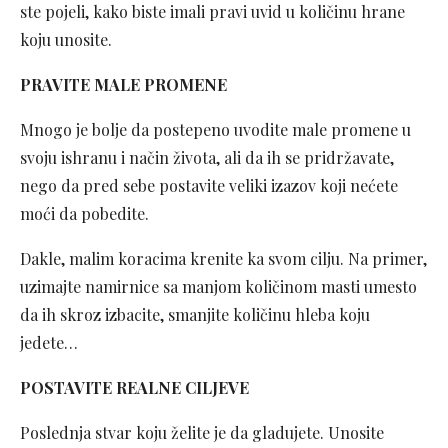
ste pojeli, kako biste imali pravi uvid u količinu hrane
koju unosite.
PRAVITE MALE PROMENE
Mnogo je bolje da postepeno uvodite male promene u
svoju ishranu i način života, ali da ih se pridržavate,
nego da pred sebe postavite veliki izazov koji nećete
moći da pobedite.
Dakle, malim koracima krenite ka svom cilju. Na primer,
uzimajte namirnice sa manjom količinom masti umesto
da ih skroz izbacite, smanjite količinu hleba koju
jedete…
POSTAVITE REALNE CILJEVE
Poslednja stvar koju želite je da gladujete. Unosite