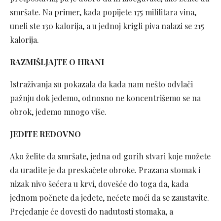
smršate. Na primer, kada popijete 175 mililitara vina,
uneli ste 130 kalorija, a u jednoj krigli piva nalazi se 215
kalorija.
RAZMIŠLJAJTE O HRANI
Istraživanja su pokazala da kada nam nešto odvlači
pažnju dok jedemo, odnosno ne koncentrišemo se na
obrok, jedemo mnogo više.
JEDITE REDOVNO
Ako želite da smršate, jedna od gorih stvari koje možete
da uradite je da preskačete obroke. Prazana stomak i
nizak nivo šećera u krvi, dovešće do toga da, kada
jednom počnete da jedete, nećete moći da se zaustavite.
Prejedanje će dovesti do nadutosti stomaka, a