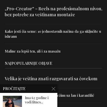
„Pro-Creator“ – Reels na profesionalnom nivou,
bez potrebe za veštinama montaže
Kako jesti čia seme: 10 jednostavnih načina da ga uključite u
ishranu
Maline za lepši ten, ali i za masažu
NAJPOPULARNIJE OBJAVE
Velika je veština znati razgovarati sa čovekom
PROČITAJTE
Uništite parazite i normalizujte težinu uz lan i karanfilić
Ima 62 godine i
vodi fitnes...