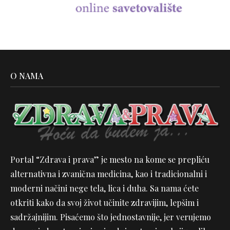
O NAMA
Portal “Zdrava i prava” je mesto na kome se prepliću
alternativna i zvanična medicina, kao i tradicionalni i
moderni načini nege tela, lica i duha. Sa nama ćete
otkriti kako da svoj život učinite zdravijim, lepšim i
sadržajnijim. Pisaćemo što jednostavnije, jer verujemo