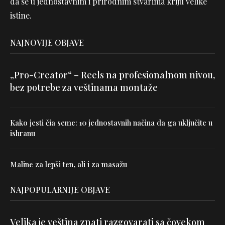
da se u jednostavnim i prirodnim stvarima kriju velike
istine.
NAJNOVIJE OBJAVE
„Pro-Creator“ – Reels na profesionalnom nivou,
bez potrebe za veštinama montaže
Kako jesti čia seme: 10 jednostavnih načina da ga uključite u
ishranu
Maline za lepši ten, ali i za masažu
NAJPOPULARNIJE OBJAVE
Velika je veština znati razgovarati sa čovekom