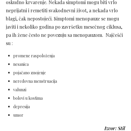
oskudno krvarenje. Nekada simptomi mogu biti vrlo
neprijatni i remetiti svakodnevni život, a nekada vrlo
blagi, čak nepostojeći. Simptomi menopauze se mogu
javiti i nekoliko godina po završetku mesečnog ciklusa,
pa ih žene često ne povezuju sa menopauzom. Najčešći
su :
promene raspoloženja
nesanica
pojačano znojenje
neredovna menstruacija
valunzi
bolovi u kostima
depresija
umor
Izvor: Stil