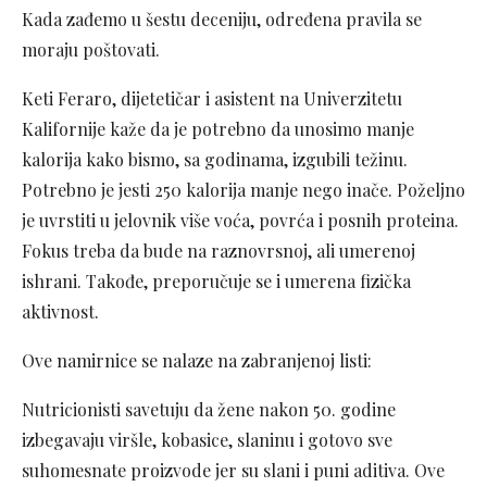
Kada zađemo u šestu deceniju, određena pravila se
moraju poštovati.
Keti Feraro, dijetetičar i asistent na Univerzitetu
Kalifornije kaže da je potrebno da unosimo manje
kalorija kako bismo, sa godinama, izgubili težinu.
Potrebno je jesti 250 kalorija manje nego inače. Poželjno
je uvrstiti u jelovnik više voća, povrća i posnih proteina.
Fokus treba da bude na raznovrsnoj, ali umerenoj
ishrani. Takođe, preporučuje se i umerena fizička
aktivnost.
Ove namirnice se nalaze na zabranjenoj listi:
Nutricionisti savetuju da žene nakon 50. godine
izbegavaju viršle, kobasice, slaninu i gotovo sve
suhomesnate proizvode jer su slani i puni aditiva. Ove