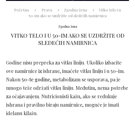
Početna
Prava
Zgodna žena
Vitko telo i u
50-im ako se uzdržite od sledećih namirnica
Zgodna žena
VITKO TELO I U 50-IM AKO SE UZDRŽITE OD
SLEDEĆIH NAMIRNICA
Godine nisu prepreka za vitku liniju. Ukoliko izbacite
ove namirnice iz ishrane, imaćete vitku liniju i u 50-im.
Nakon
50-te godine,
metabolizam se usporava, pa je
mnogo teže održati vitku liniju. Međutim, nema potrebe
za očajavanjem. Nutricionisti kažu, ako se redukuje
ishrana i pravilno biraju namirnice, moguće je imati
idelanu kilažu.