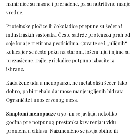
namirnice su masne i prerađene, pa su nutritivno manje
vredne.
Proteinske pločice ili čokoladice prepune su šećera i
industrijskih sastojaka. Često sadrže proteinski prah od
soje koja je tretirana pesticidima. Čuvajte se i „uličnih“
kokica jer se često peku na starom, lošem ulju i njime su
prezasićene. Dajle, grickalice potpuno izbacite iz
ishrane.
Kada žene
uđu u menopauzu, ne metabolišu šećer tako
dobro, pa bi trebalo da unose manje ugljenih hidrata.
Ograničite i unos crvenog mesa.
Simptomi menopauze
u 50-im se javljaju nekoliko
godina pre potpunog prestanka krvarenja u vidu
promena u ciklusu. Naizmenično se javlja obilno ili