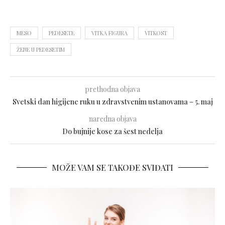
MESO
PEDESETE
VITKA FIGURA
VITKOST
ŽENE U PEDESETIM
prethodna objava
Svetski dan higijene ruku u zdravstvenim ustanovama – 5. maj
naredna objava
Do bujnije kose za šest nedelja
MOŽE VAM SE TAKOĐE SVIĐATI