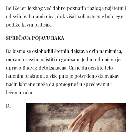
Beli šećer je zbog već dobro poznatih razloga najštetniji
od svih ovih namirnica, dok višak soli oštećuje bubrege i
podiže krvni pritisak.
SPREČAVA POJAVU RAKA
Da bismo se oslobodili štetnih dejstava ovih namirnica
,
moramo sasvim očistiti organizam. Jedan od načina je
upravo Budvig detoksikacija. Cilj je da očistite telo
lanenim brašnom, a više puta je potvrđeno da ovakav
način ishrane može da pomogne i u sprečavanju i
lečenju raka.
Dr