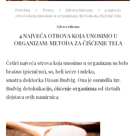
Početna
Prava
Zdrava ishrana
4 najveća
otrova koja unosimo u organizam: Metoda za čišćenje tela
Zdrava ishrana
4 NAJVEĆA OTROVA KOJA UNOSIMO U
ORGANIZAM: METODA ZA ČIŠĆENJE TELA
Četiri najveća otrova koja unosimo u organizam su belo
brašno (pšenično), so, beli šećer i mleko,
smatra doktorka Džoan Budvig. Ona je osmislila tzv.
Budvig detoksikaciju,
čišćenje organizma
od štetnih
dejstava ovih namirnica.