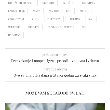
DR DŽOAN BUDVIG
GREJPFRUT
GROŽĐE
KURKUMA
LANENO ULJE
MACA
MALIGNE BOLESTI
MLEKO
ORGANIZAM
OVAS
PISKAVICA
PRITISAK
RAK
SEMENKE
SIKAVICA
SLOBODNI RADIKALI
SO
UNOSIMO
prethodna objava
Preskakanje konopca, igra u prirodi – zabavna i zdrava
naredna objava
Ovo su 3 najbolja dana u čitavoj godini za svaki znak
MOŽE VAM SE TAKOĐE SVIĐATI