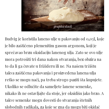
graphicstock
Budvig je koristila laneno ulje u pakovanju od 0,03l, koje
je bilo zaštićeno plemenitim gasom argonom, koji je
sprečavao brzu oksidaciju lanenog ulja. Zato se ovo ulje
mora potrošiti tri dana nakon otvaranja, bez obzira na
to da li ga čuvate u frižideru ili ne. Na našem tržištu
takva zaštićena pakovanja i proizvedena lanena ulja
retko se mogu naći, pa treba strogo paziti šta kupujete.
Ukoliko se odlučite da sameljete lanene semenke,
nikako ih ne ostavljajte da stoje, jer oksidišu jako brzo. A
takve semenke mogu dovesti do stvaranja štetnih
slobodnih radikala, za koje se zna da mogu biti okidač