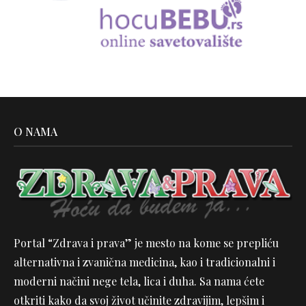
O NAMA
Portal “Zdrava i prava” je mesto na kome se prepliću
alternativna i zvanična medicina, kao i tradicionalni i
moderni načini nege tela, lica i duha. Sa nama ćete
otkriti kako da svoj život učinite zdravijim, lepšim i