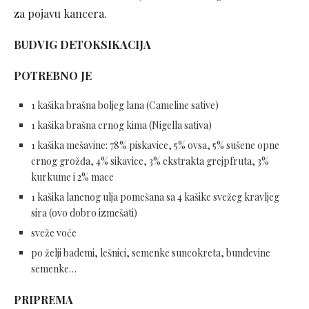
za pojavu kancera.
BUDVIG DETOKSIKACIJA
POTREBNO JE
1 kašika brašna boljeg lana (Cameline sative)
1 kašika brašna crnog kima (Nigella sativa)
1 kašika mešavine: 78% piskavice, 5% ovsa, 5% sušene opne
crnog grožđa, 4% sikavice, 3% ekstrakta grejpfruta, 3%
kurkume i 2% mace
1 kašika lanenog ulja pomešana sa 4 kašike svežeg kravljeg
sira (ovo dobro izmešati)
sveže voće
po želji bademi, lešnici, semenke suncokreta, bundevine
semenke…
PRIPREMA