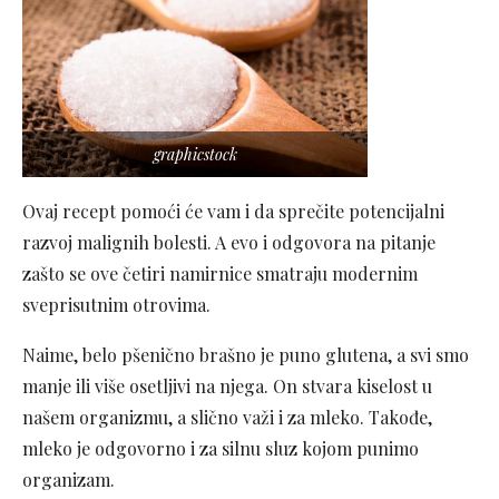
graphicstock
Ovaj recept pomoći će vam i da sprečite potencijalni
razvoj malignih bolesti. A evo i odgovora na pitanje
zašto se ove četiri namirnice smatraju modernim
sveprisutnim otrovima.
Naime, belo pšenično brašno je puno glutena, a svi smo
manje ili više osetljivi na njega. On stvara kiselost u
našem organizmu, a slično važi i za mleko. Takođe,
mleko je odgovorno i za silnu sluz kojom punimo
organizam.