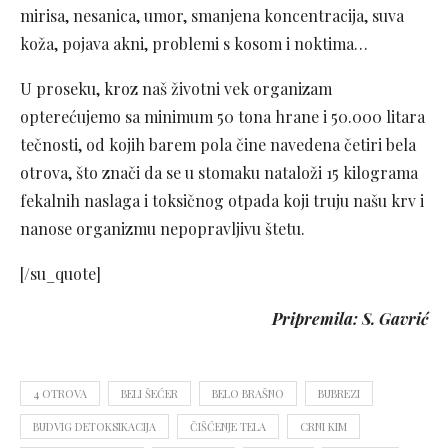
mirisa, nesanica, umor, smanjena koncentracija, suva
koža, pojava akni, problemi s kosom i noktima…
U proseku, kroz naš životni vek organizam
opterećujemo sa minimum 50 tona hrane i 50.000 litara
tečnosti, od kojih barem pola čine navedena četiri bela
otrova, što znači da se u stomaku nataloži 15 kilograma
fekalnih naslaga i toksičnog otpada koji truju našu krv i
nanose organizmu nepopravljivu štetu.
[/su_quote]
Pripremila: S. Gavrić
4 OTROVA
BELI ŠEĆER
BELO BRAŠNO
BUBREZI
BUDVIG DETOKSIKACIJA
ČIŠĆENJE TELA
CRNI KIM