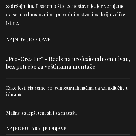
sadržajnijim. Pisaćemo što jednostavnije, jer verujemo
da se u jednostavnim i prirodnim stvarima kriju velike
istine.
NAJNOVIJE OBJAVE
„Pro-Creator“ – Reels na profesionalnom nivou,
bez potrebe za veštinama montaže
Kako jesti čia seme: 10 jednostavnih načina da ga uključite u
ishranu
Maline za lepši ten, ali i za masažu
NAJPOPULARNIJE OBJAVE