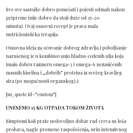
Sve ove sastojke dobro pomešati i pojesti odmah nakon
pripreme (nije dobro da stoji duže od 15-20
minuta). Ovaj osnovni recept je prava mala
nutricionistička terapija.
Osnovna ideja za očuvanje dobrog zdravlja i poboljšanje
narušenog je u kombinovanju hladno ceđenih ulja koja
imaju dobru razmeru omega-3 i omega-6 nezasićenih
masnih kiselina i „dobrih“ proteina iz svežeg kravljeg
sira (po mogućnosti organskog).ž
[su_quote id=“custom“]
UNESEMO 15 KG OTPADA TOKOM ŽIVOTA
Simptomi koji prate nedovoljno dobar rad creva su loša
probava, nagle promene raspoloženja, urin intenzivnog