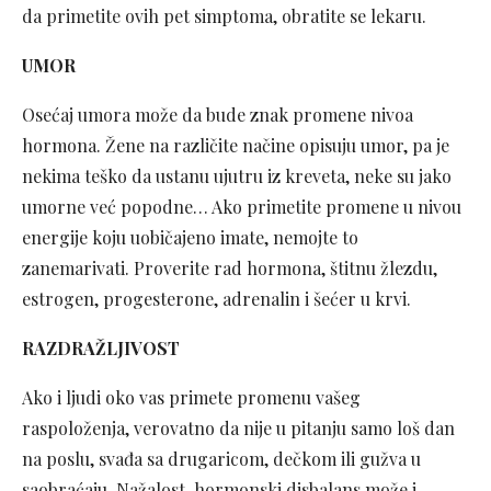
da primetite ovih pet simptoma, obratite se lekaru.
UMOR
Osećaj umora može da bude znak promene nivoa
hormona. Žene na različite načine opisuju umor, pa je
nekima teško da ustanu ujutru iz kreveta, neke su jako
umorne već popodne… Ako primetite promene u nivou
energije koju uobičajeno imate, nemojte to
zanemarivati. Proverite rad hormona, štitnu žlezdu,
estrogen, progesterone, adrenalin i šećer u krvi.
RAZDRAŽLJIVOST
Ako i ljudi oko vas primete promenu vašeg
raspoloženja, verovatno da nije u pitanju samo loš dan
na poslu, svađa sa drugaricom, dečkom ili gužva u
saobraćaju. Nažalost, hormonski disbalans može i