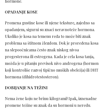
hormone.
OPADANJE KOSE
Promena gustine kose ili njene teksture, zajedno sa
opadanjem, sigurni su znaci neravnoteže hormona.
Ukoliko je kosa na temenu ređa to može biti znak
problema sa štitnom žlezdom. Dok je proređena kosa
na slepoočnicama često znak niskog nivoa
progesterona ili estrogena. Kada je cela kosa tanja,
možda je u pitanju previsok nivo androgena (hormon
koji kontroliše razvoj tipično muških obeležja) ili DHT
hormona (dihidrotestosteron).
DOBIJANJE NA TEŽINI
Nema žene koju ne brinu kilogrami! Ipak, iznenadne
promene težine su znak da su hormoni u neredu.