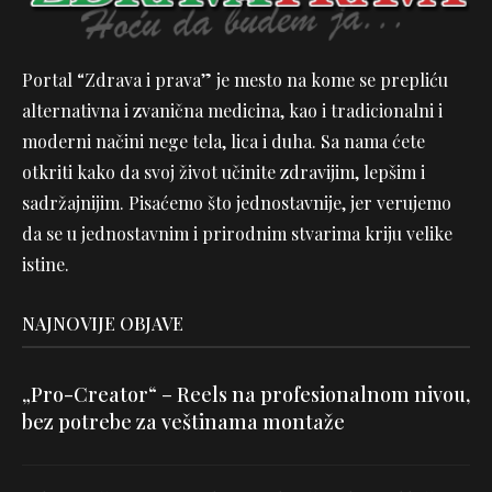
Portal “Zdrava i prava” je mesto na kome se prepliću
alternativna i zvanična medicina, kao i tradicionalni i
moderni načini nege tela, lica i duha. Sa nama ćete
otkriti kako da svoj život učinite zdravijim, lepšim i
sadržajnijim. Pisaćemo što jednostavnije, jer verujemo
da se u jednostavnim i prirodnim stvarima kriju velike
istine.
NAJNOVIJE OBJAVE
„Pro-Creator“ – Reels na profesionalnom nivou,
bez potrebe za veštinama montaže