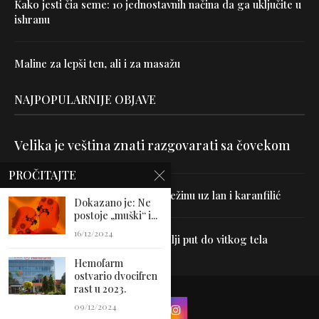
Kako jesti čia seme: 10 jednostavnih načina da ga uključite u
ishranu
Maline za lepši ten, ali i za masažu
NAJPOPULARNIJE OBJAVE
Velika je veština znati razgovarati sa čovekom
PROČITAJTE
Uništite parazite i normalizujte težinu uz lan i karanfilić
Dokazano je: Ne
postoje „muški“ i...
16/12/2024
Dr Hajder: Akupunktura je najbolji put do vitkog tela
Hemofarm
ostvario dvocifren
rast u 2023.
09/12/2024