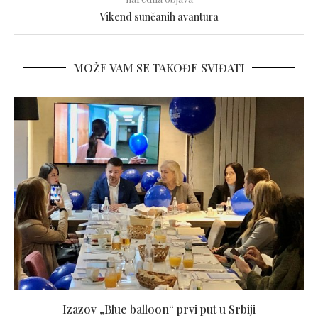
Vikend sunčanih avantura
MOŽE VAM SE TAKOĐE SVIĐATI
Izazov „Blue balloon“ prvi put u Srbiji