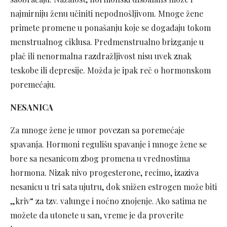
najmirniju ženu učiniti nepodnošljivom. Mnoge žene
primete promene u ponašanju koje se događaju tokom
menstrualnog ciklusa. Predmenstrualno brizganje u
plač ili nenormalna razdražljivost nisu uvek znak
teskobe ili depresije. Možda je ipak reč o hormonskom
poremećaju.
NESANICA
Za mnoge žene je umor povezan sa poremećaje
spavanja. Hormoni regulišu spavanje i mnoge žene se
bore sa nesanicom zbog promena u vrednostima
hormona. Nizak nivo progesterone, recimo, izaziva
nesanicu u tri sata ujutru, dok snižen estrogen može biti
„kriv“ za tzv. valunge i noćno znojenje. Ako satima ne
možete da utonete u san, vreme je da proverite