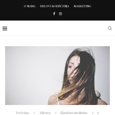
O NAMA
USLOVI KORIŠĆENJA
MARKETING
Početna
Zdrava
Klasična medicina
5