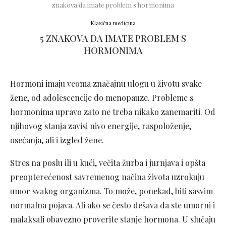
znakova da imate problem s hormonima
Klasična medicina
5 ZNAKOVA DA IMATE PROBLEM S
HORMONIMA
Hormoni imaju veoma značajnu ulogu u životu svake
žene
, od adolescencije do menopauze. Probleme s
hormonima upravo zato ne treba nikako zanemariti. Od
njihovog stanja zavisi nivo energije, raspoloženje,
osećanja, ali i izgled žene.
Stres na poslu ili u kući, večita žurba i jurnjava i opšta
preopterećenost savremenog načina života uzrokuju
umor svakog organizma. To može, ponekad, biti sasvim
normalna pojava. Ali ako se često dešava da ste umorni i
malaksali obavezno proverite stanje hormona. U slučaju