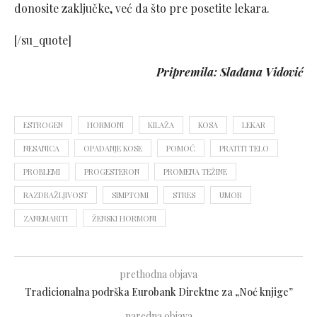
donosite zaključke, već da što pre posetite lekara.
[/su_quote]
Pripremila: Slađana Vidović
ESTROGEN
HORMONI
KILAŽA
KOSA
LEKAR
NESANICA
OPADANJE KOSE
POMOĆ
PRATITI TELO
PROBLEMI
PROGESTERON
PROMENA TEŽINE
RAZDRAŽLJIVOST
SIMPTOMI
STRES
UMOR
ZANEMARITI
ŽENSKI HORMONI
prethodna objava
Tradicionalna podrška Eurobank Direktne za „Noć knjige”
naredna objava