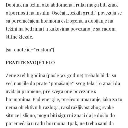
Dobitak na težini oko abdomena i ruku mogu biti znak
otpornosti na insulin. Osećaj „teških grudi“ povezuju se
sa poremećajem hormona estrogena, a dobijanje na
težini na bedrima i u kukovima povezano je sa radom
štitne žlezde.
[su_quote id=“custom“]
PRATITE SVOJE TELO
Žene zrelih godina (posle 30. godine) trebalo bi da su
već naučile da prate “ponašanje” svog tela. To znači da
uviđaju promene, pre svega one povezane s
hormonima. Pad energije, prečesto umaranje, iako za to
nema objektivnih razloga, razdražljivost zbog svake
sitnice i slično, mogu biti sigurni znaci da je došlo do
poremećaja u radu hormona. Ipak, ne treba sami da