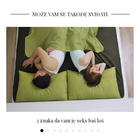
MOŽE VAM SE TAKOĐE SVIĐATI
3 znaka da vam je seks baš loš