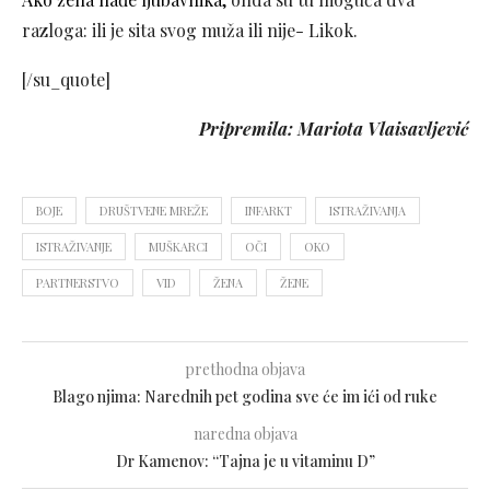
razloga: ili je sita svog muža ili nije- Likok.
[/su_quote]
Pripremila: Mariota Vlaisavljević
BOJE
DRUŠTVENE MREŽE
INFARKT
ISTRAŽIVANJA
ISTRAŽIVANJE
MUŠKARCI
OČI
OKO
PARTNERSTVO
VID
ŽENA
ŽENE
prethodna objava
Blago njima: Narednih pet godina sve će im ići od ruke
naredna objava
Dr Kamenov: “Tajna je u vitaminu D”