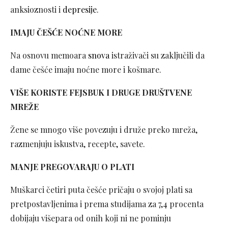
anksioznosti i
depresije
.
IMAJU ČEŠĆE NOĆNE MORE
Na osnovu memoara
snova
istraživači su zaključili da
dame češće imaju noćne more i košmare.
VIŠE KORISTE FEJSBUK I DRUGE DRUŠTVENE
MREŽE
Žene se mnogo više povezuju i druže preko mreža,
razmenjuju iskustva, recepte, savete.
MANJE PREGOVARAJU O PLATI
Muškarci četiri puta češće pričaju o svojoj plati sa
pretpostavljenima i prema studijama za 7,4 procenta
dobijaju višepara od onih koji ni ne pominju