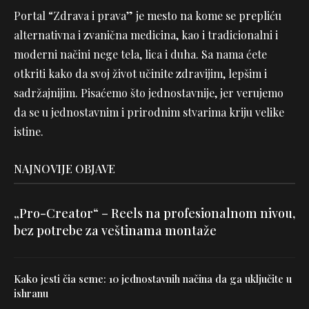
Portal “Zdrava i prava” je mesto na kome se prepliću
alternativna i zvanična medicina, kao i tradicionalni i
moderni načini nege tela, lica i duha. Sa nama ćete
otkriti kako da svoj život učinite zdravijim, lepšim i
sadržajnijim. Pisaćemo što jednostavnije, jer verujemo
da se u jednostavnim i prirodnim stvarima kriju velike
istine.
NAJNOVIJE OBJAVE
„Pro-Creator“ – Reels na profesionalnom nivou,
bez potrebe za veštinama montaže
Kako jesti čia seme: 10 jednostavnih načina da ga uključite u
ishranu