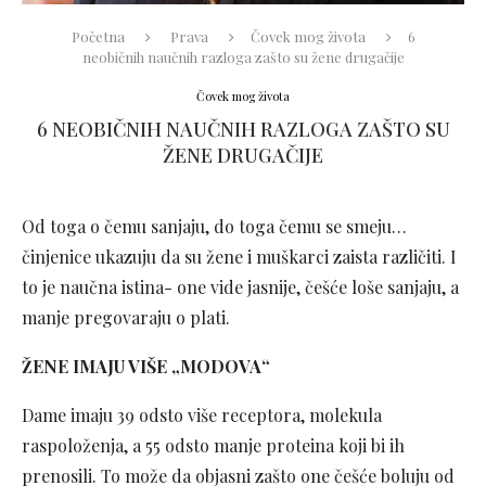
Početna
Prava
Čovek mog života
6
neobičnih naučnih razloga zašto su žene drugačije
Čovek mog života
6 NEOBIČNIH NAUČNIH RAZLOGA ZAŠTO SU
ŽENE DRUGAČIJE
Od toga o čemu sanjaju, do toga čemu se smeju…
činjenice ukazuju da su žene i muškarci zaista različiti. I
to je naučna istina- one vide jasnije, češće loše sanjaju, a
manje pregovaraju o plati.
ŽENE IMAJU VIŠE „MODOVA“
Dame imaju 39 odsto više receptora, molekula
raspoloženja, a 55 odsto manje proteina koji bi ih
prenosili. To može da objasni zašto one češće boluju od