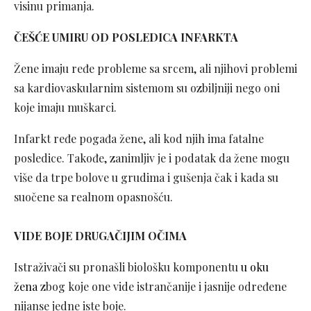
visinu primanja.
ČEŠĆE UMIRU OD POSLEDICA INFARKTA
Žene imaju ređe probleme sa srcem, ali njihovi problemi
sa kardiovaskularnim sistemom su ozbiljniji nego oni
koje imaju muškarci.
Infarkt ređe pogađa žene, ali kod njih ima fatalne
posledice. Takođe, zanimljiv je i podatak da žene mogu
više da trpe bolove u grudima i gušenja čak i kada su
suočene sa realnom opasnošću.
VIDE BOJE DRUGAČIJIM OČIMA
Istraživači su pronašli biološku komponentu
u oku
žena
zbog koje one vide istrančanije i jasnije određene
nijanse jedne iste boje.