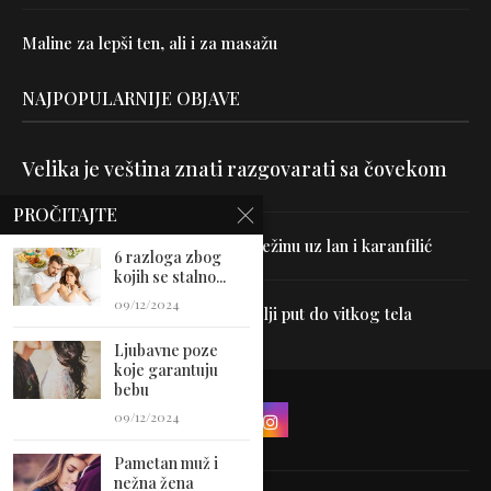
Maline za lepši ten, ali i za masažu
NAJPOPULARNIJE OBJAVE
Velika je veština znati razgovarati sa čovekom
PROČITAJTE
Uništite parazite i normalizujte težinu uz lan i karanfilić
6 razloga zbog
kojih se stalno...
09/12/2024
Dr Hajder: Akupunktura je najbolji put do vitkog tela
Ljubavne poze
koje garantuju
bebu
09/12/2024
Pametan muž i
nežna žena