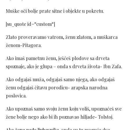
Muške oči bolje prate sitne i objekte u pokretu.
[su_quote id=“custom“]
Zlato proveravamo vatrom, ženu zlatom, a muškarca
ženom-Pitagora.
Ako imaš pametnu ženu, ješćeš plodove sa drveta
spoznaje, ako je glupa – onda s drveta života- Ibn Zafa.
Ako odgajaš muža, odgajaš samo njega, ako odgajaš
ženu odgajaš čitavu porodicu- arapska narodna
poslovica.
Ako upoznaš samo svoju ženu koju voliš, upoznaćeš sve
žene bolje nego ako bi ih poznavao hiljade- Tolstoj.
Ako žena nađe ljubavnika,
onda su tu moguća dva