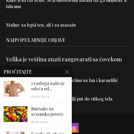
Kako jesti čia seme: 10 jednostavnih načina da ga uključite u
ishranu
Maline za lepši ten, ali i za masažu
NAJPOPULARNIJE OBJAVE
Velika je veština znati razgovarati sa čovekom
PROČITAJTE
Uništite parazite i normalizujte težinu uz lan i karanfilić
7 razloga zašto je
odeća od...
09/12/2024
Dr Hajder: Akupunktura je najbolji put do vitkog tela
Smršajte uz
sezonsko povrće
16/12/2024