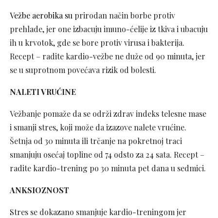
Vežbe aerobika su
prirodan način borbe protiv
prehlade, jer one izbacuju imuno-ćelije iz tkiva i ubacuju
ih u krvotok, gde se bore protiv virusa i bakterija.
Recept – radite kardio-vežbe ne duže od 90 minuta, jer
se u suprotnom povećava rizik od bolesti.
NALETI VRUĆINE
Vežbanje pomaže da se održi zdrav indeks telesne mase
i smanji stres, koji može da izazove nalete vrućine.
Šetnja od 30 minuta ili trčanje na pokretnoj traci
smanjuju osećaj topline od 74 odsto za 24 sata. Recept –
radite kardio-trening po 30 minuta pet dana u sedmici.
ANKSIOZNOST
Stres se dokazano smanjuje kardio-treningom jer