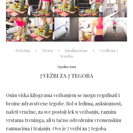
Početna
Prava
Zgodna žena
7 vežbi za 7
tegoba
Zgodna žena
7 VEŽBI ZA 7 TEGOBA
Osim viška kilograma vežbanjem se mogu regulisati i
brojne zdravstvene tegobe. Bol u leđima, anksioznost,
naleti vrućine, za sve postoji lek u vežbanju, raznim
vrstama treninga, ali u tačno određenim vremenskim
razmacima i trajanju. Ovo je 7 vežbi za 7 tegoba.