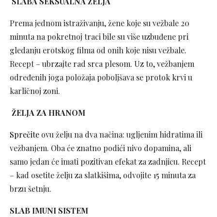
SLABA SEKSUALNA ŽELJA
Prema jednom istraživanju, žene koje su vežbale 20
minuta na pokretnoj traci bile su više uzbuđene pri
gledanju erotskog filma od onih koje nisu vežbale.
Recept – ubrzajte rad srca plesom. Uz to, vežbanjem
određenih joga položaja poboljšava se protok krvi u
karličnoj zoni.
ŽELJA ZA HRANOM
Sprečite
ovu želju na dva načina: ugljenim hidratima ili
vežbanjem. Oba će znatno podići nivo dopamina, ali
samo jedan će imati pozitivan efekat za zadnjicu. Recept
– kad osetite želju za slatkišima, odvojite 15 minuta za
brzu šetnju.
SLAB IMUNI SISTEM