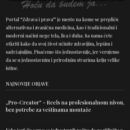
Portal “Zdrava i prava” je mesto na kome se prepliću
alternativna i zvanična medicina, kao i tradicionalni i
moderni načini nege tela, lica i duha. Sa nama ćete
otkriti kako da svoj život učinite zdravijim, lepšim i
sadržajnijim. Pisaćemo što jednostavnije, jer verujemo
da se u jednostavnim i prirodnim stvarima kriju velike
istine.
NAJNOVIJE OBJAVE
„Pro-Creator“ – Reels na profesionalnom nivou,
bez potrebe za veštinama montaže