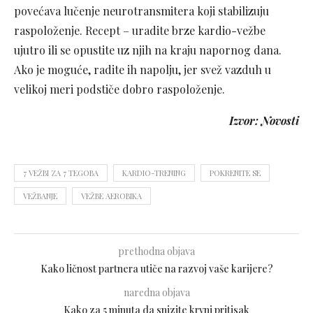
povećava lučenje neurotransmitera koji stabilizuju
raspoloženje. Recept – uradite brze kardio-vežbe
ujutro ili se opustite uz njih na kraju napornog dana.
Ako je moguće, radite ih napolju, jer svež vazduh u
velikoj meri podstiče dobro raspoloženje.
Izvor: Novosti
7 VEŽBI ZA 7 TEGOBA
KARDIO-TRENING
POKRENITE SE
VEŽBANJE
VEŽBE AEROBIKA
prethodna objava
Kako ličnost partnera utiče na razvoj vaše karijere?
naredna objava
Kako za 5 minuta da snizite krvni pritisak