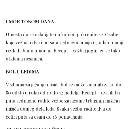
UMOR TOKOM DANA
Umesto da se oslanjate na kofein, pokrenite se. Osobe
koje vežbaju dva i po sata sedmično imaju 65 odsto manji
rizik da budu umorne. Recept – vežbaj jogu, jer se tako
otklanja nesanica.
BOL U LEĐIMA
Vežbama za jačanje mišića bol se može smanjiti za 30 do
80 odsto u roku od 10 do 12 nedelja. Recept – dva ili tri
puta sedmično radite vežbe za jačanje trbušnih mišića i
mišića donjeg dela leđa. Svaku vežbu radite dva do
četiri puta sa osam do 16 ponavljanja.