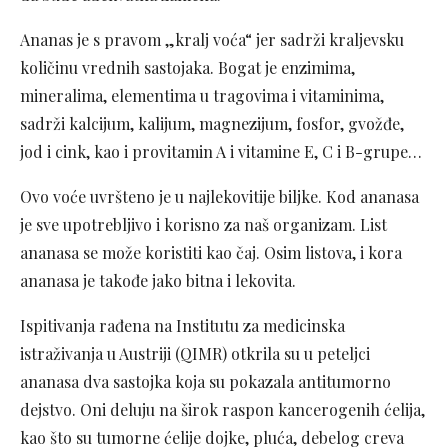
Ananas je s pravom „kralj voća“ jer sadrži kraljevsku
količinu vrednih sastojaka. Bogat je enzimima,
mineralima, elementima u tragovima i vitaminima,
sadrži kalcijum, kalijum, magnezijum, fosfor, gvožđe,
jod i cink, kao i provitamin A i vitamine E, C i B-grupe…
Ovo voće uvršteno je u najlekovitije biljke. Kod ananasa
je sve upotrebljivo i korisno za naš organizam. List
ananasa se može koristiti kao čaj. Osim listova, i kora
ananasa je takođe jako bitna i lekovita.
Ispitivanja rađena na Institutu za medicinska
istraživanja u Austriji (QIMR) otkrila su u peteljci
ananasa dva sastojka koja su pokazala antitumorno
dejstvo. Oni deluju na širok raspon kancerogenih ćelija,
kao što su tumorne ćelije dojke, pluća, debelog creva