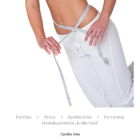
Početna
Prava
Zgodna žena
Do ravnog
stomaka pomoću „kralja voća“
Zgodna žena