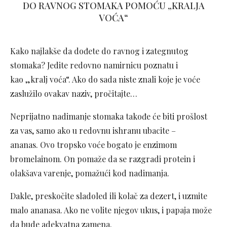
DO RAVNOG STOMAKA POMOĆU „KRALJA
VOĆA“
Kako najlakše da dođete do ravnog i zategnutog
stomaka? Jedite redovno namirnicu poznatu i
kao „kralj voća“. Ako do sada niste znali koje je voće
zaslužilo ovakav naziv, pročitajte…
Neprijatno nadimanje stomaka takođe će biti prošlost
za vas, samo ako u redovnu ishranu ubacite –
ananas. Ovo tropsko voće bogato je enzimom
bromelainom. On pomaže da se razgradi protein i
olakšava varenje, pomažući kod nadimanja.
Dakle, preskočite sladoled ili kolač za dezert, i uzmite
malo ananasa. Ako ne volite njegov ukus, i papaja može
da bude adekvatna zamena.