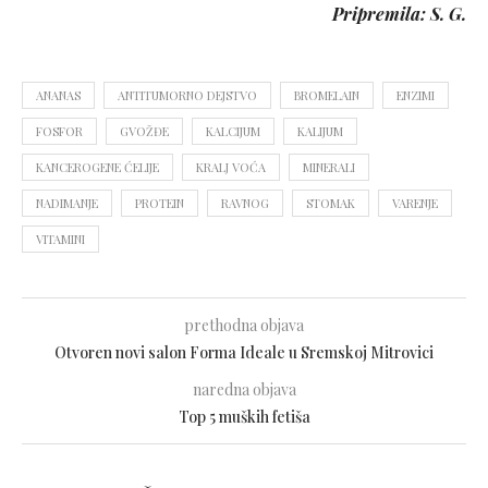
Pripremila: S. G.
ANANAS
ANTITUMORNO DEJSTVO
BROMELAIN
ENZIMI
FOSFOR
GVOŽĐE
KALCIJUM
KALIJUM
KANCEROGENE ĆELIJE
KRALJ VOĆA
MINERALI
NADIMANJE
PROTEIN
RAVNOG
STOMAK
VARENJE
VITAMINI
prethodna objava
Otvoren novi salon Forma Ideale u Sremskoj Mitrovici
naredna objava
Top 5 muških fetiša