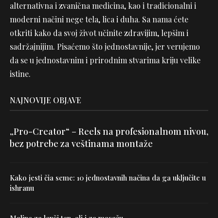
alternativna i zvanična medicina, kao i tradicionalni i
moderni načini nege tela, lica i duha. Sa nama ćete
otkriti kako da svoj život učinite zdravijim, lepšim i
sadržajnijim. Pisaćemo što jednostavnije, jer verujemo
da se u jednostavnim i prirodnim stvarima kriju velike
istine.
NAJNOVIJE OBJAVE
„Pro-Creator“ – Reels na profesionalnom nivou,
bez potrebe za veštinama montaže
Kako jesti čia seme: 10 jednostavnih načina da ga uključite u
ishranu