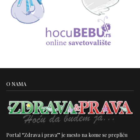
O NAMA
Portal “Zdrava i prava” je mesto na kome se prepliću