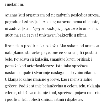
i melanom.
Ananas štiti organizam od negativnih posledica stresa,
pogoduje i zdravlju bez kojeg naravno nema ni lepote,
ni zadovoljstva. Njegovi sastojci, pogotovo bromelain,
utiču na rad creva i uništavaju bakterije u njima.
Bromelain prodire i kroz kožu. Ako sokom od ananasa
natapkamo staračke pege, one će se smanjiti i postati
bele. Pojačava cirkulaciju, smanjuje krvni pritisak i
pomaže kod arterioskleroze. Isto tako sprečava
nastanak upale i stvaranje naslaga na krvnim žilama.
Uklanja lokalne mišićne grčeve, kao i menstrualne
grčeve. Podiže stanje belančevina u celom telu, uklanja
edeme, ublažava oticanje i bol, sprečava pojavu modrica
i podliva; leči bolesti sinusa, astmu i dijabetes.