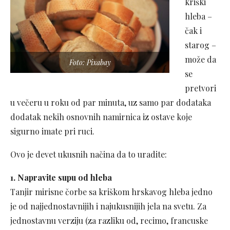
kriški
hleba –
čak i
starog –
može da
Foto: Pixabay
se
pretvori
u večeru u roku od par minuta, uz samo par dodataka
dodatak nekih osnovnih namirnica iz ostave koje
sigurno imate pri ruci.
Ovo je devet ukusnih načina da to uradite:
1. Napravite supu od hleba
Tanjir mirisne čorbe sa kriškom hrskavog hleba jedno
je od najjednostavnijih i najukusnijih jela na svetu. Za
jednostavnu verziju (za razliku od, recimo, francuske