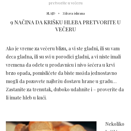
pretvorite u večeru
SLAJD
Zdrava ishrana
9 NAČINA DA KRIŠKU HLEBA PRETVORITE U
VEČERU
Ako je vreme za večeru blizu, a vi ste gladni, ili su vam
deca gladna, ili su svi u porodici gladni, a vi niste imali
vremena da odete u prodavnicu i nivo šećera u krvi
brzo opada, pomislićete da biste možda jednostavno
mogli da pozovete najbržu dostavu hrane u gradu…
Zastanite za trenutak, duboko udahnite i – proverite da
li imate hleb u kući.
Nekoliko