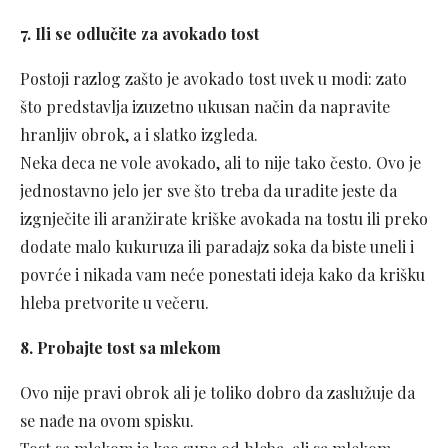
7. Ili se odlučite za avokado tost
Postoji razlog zašto je avokado tost uvek u modi: zato
što predstavlja izuzetno ukusan način da napravite
hranljiv obrok, a i slatko izgleda.
Neka deca ne vole avokado, ali to nije tako često. Ovo je
jednostavno jelo jer sve što treba da uradite jeste da
izgnječite ili aranžirate kriške avokada na tostu ili preko
dodate malo kukuruza ili paradajz soka da biste uneli i
povrće i nikada vam neće ponestati ideja kako da krišku
hleba pretvorite u večeru.
8. Probajte tost sa mlekom
Ovo nije pravi obrok ali je toliko dobro da zaslužuje da
se nađe na ovom spisku.