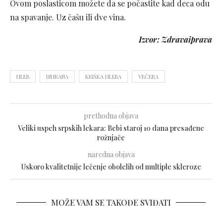
Ovom poslasticom možete da se počastite kad deca odu
na spavanje. Uz čašu ili dve vina.
Izvor: Zdravaiprava
HLEB
ISHRANA
KRIŠKA HLEBA
VEČERA
prethodna objava
Veliki uspeh srpskih lekara: Bebi staroj 10 dana presađene
rožnjače
naredna objava
Uskoro kvalitetnije lečenje obolelih od multiple skleroze
MOŽE VAM SE TAKOĐE SVIĐATI