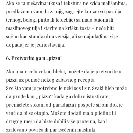
Ako se ta mešavina ukusa i tekstura ne sviđa mališanima,
predlažemo vam da za njig zagrejte konzervu pasulja
(crnog, belog, pinto ili leblebije) sa malo bujona ili
maslinovog ulja i stavite na krišku tosta – neće biti
sočno kao standardna verzija, ali se najmlađima više
dopada jer je jednostavnija.
6. Pretvorite ga u „pizzu”
Ako imate celu veknu hleba, možete da je pretvorite u
pizzu uz pomoć nekog zabavnog recepta.
Sve što vam je potrebno je neki sos i sir. Svaki hleb može
da prođe kao „pizza” kada ga dobro istostirate,
premažete sokom od paradajza i pospete sirom dok je
vruć da bi se otopio. Možete dodati malo piletine ili
drugog mesa da biste dobili više proteina, kao i
grilovano povrća ili par isečenih maslinki.