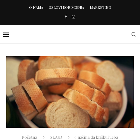
O NAMA
USLOVI KORIŠĆENJA
MARKETING
Početna
SLAJD
9 načina da krišku hleba