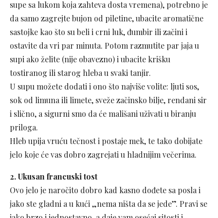
supe sa lukom koja zahteva dosta vremena), potrebno je
da samo zagrejte bujon od piletine, ubacite aromatične
sastojke kao što su beli i crni luk, đumbir ili začini i
ostavite da vri par minuta. Potom razmutite par jaja u
supi ako želite (nije obavezno) i ubacite krišku
tostiranog ili starog hleba u svaki tanjir.
U supu možete dodati i ono što najviše volite: ljuti sos,
sok od limuna ili limete, sveže začinsko bilje, rendani sir
i slično, a sigurni smo da će mališani uživati u biranju
priloga.
Hleb upija vruću tečnost i postaje mek, te tako dobijate
jelo koje će vas dobro zagrejati u hladnijim večerima.
2. Ukusan francuski tost
Ovo jelo je naročito dobro kad kasno dođete sa posla i
jako ste gladni a u kući „nema ništa da se jede”. Pravi se
jako brzo i jednostavno, a daje vam osećaj sitosti i