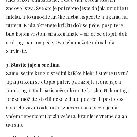
zadovoljstva. Sve što je potrebno jeste da jaja umutite u
mleku, u to umočite kriške hleba i ispečete u tiganju na
puteru. Kada okrenete krišku dok se peče, pospite je
bilo kojom vrstom sira koji imate – sir će se otopiti dok
se druga strana peče. Ovo jelo možete odmah da
servirate.
3. Stavite jaje u sredinu
Samo isecite krug u sredini kriške hleba i stavite u vruć
tiganj u kom se otopio puter, pa razbijte jedno jaje u
tom krugu. Kada se ispeče, okrenite krišku. Nakon toga
preko možete staviti neko zeleno povrće ili pesto sos.
Ovo jelo vas nikada neće izneveriti: ako već nije na
vašem repertoaru brzih večera, krajnje je vreme da ga
uvrstite.