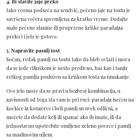
4. Ili stavite jaje preko
Iako veoma podseća na sendvič, pečeno jaje na tostu je
savršena večera spremljena za kratko vreme. Dodajte
malo pečene slanine ili propržene kriške paradajza
preko i i jelo je gotovo.
5. Napravite pasulj tost
Sočan, redak pasulj na tostu tako da hleb ovlaži i mora
da se jede viljuškom je nešto predivno, baš kao i tanjir
retkog pasulja poslužen sa kriškom tosta za umakanje.
Ovo jelo može da se pravi u bezbroj kombinacija, u
zavisnosti od toga šta vam je pri ruci: paradajz isečen na
kockice iz konzerve i beli pasulj su uvek odlični, a
možete da dodate kelj ili spanać ako ih imate, ili da
jednostavno upotrebite omiljeno zeleno povrće i pasulj
sa maslinovim uljem.