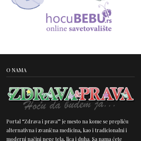
O NAMA
Portal “Zdrava i prava” je mesto na kome se prepliću
alternativna i zvanična medicina, kao i tradicionalni i
moderni načini nege tela, lica i duha. Sa nama ćete