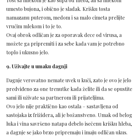
Tost sa mlekom je kao supa od hleba, ali sa mlekom
umesto bujona, i obično je sladak. Krišku tosta
namazanu puterom, medom i sa malo cimeta prelijte
vrućim mlekom i to je to.
Ovaj obrok odličan je za oporavak dece od virusa, a
možete ga pripremiti i za sebe kada vam je potrebno
toplo i ukusno jelo.
9. Uživajte u umaku dagnji
Dagnje verovatno nemate uvek u kuči, zato je ovo je jelo
predviđeno za one trenutke kada želite ili da se opustite
sami ili uživate sa partnerom ili prijateljima.
Ovo jelo nije praktično kao ostala – sastavljena od
sastojaka iz frižidera, ali je božanstveno. Umak od belog
luka i vina savršeno natapa debelo isečenu krišku hleba,
a dagnje se jako brzo pripremaju i imaju odličan ukus.