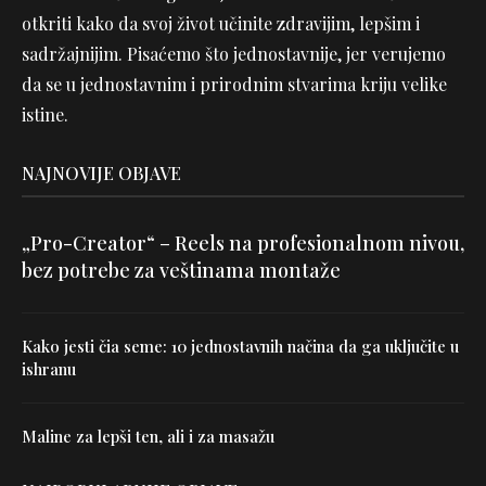
otkriti kako da svoj život učinite zdravijim, lepšim i
sadržajnijim. Pisaćemo što jednostavnije, jer verujemo
da se u jednostavnim i prirodnim stvarima kriju velike
istine.
NAJNOVIJE OBJAVE
„Pro-Creator“ – Reels na profesionalnom nivou,
bez potrebe za veštinama montaže
Kako jesti čia seme: 10 jednostavnih načina da ga uključite u
ishranu
Maline za lepši ten, ali i za masažu