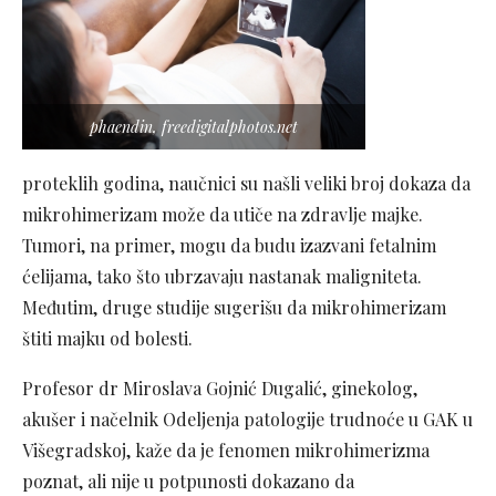
phaendin, freedigitalphotos.net
proteklih godina, naučnici su našli veliki broj dokaza da
mikrohimerizam može da utiče na zdravlje majke.
Tumori, na primer, mogu da budu izazvani fetalnim
ćelijama, tako što ubrzavaju nastanak maligniteta.
Međutim, druge studije sugerišu da mikrohimerizam
štiti majku od bolesti.
Profesor dr Miroslava Gojnić Dugalić, ginekolog,
akušer i načelnik Odeljenja patologije trudnoće u GAK u
Višegradskoj, kaže da je fenomen mikrohimerizma
poznat, ali nije u potpunosti dokazano da