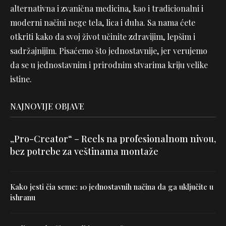
alternativna i zvanična medicina, kao i tradicionalni i
moderni načini nege tela, lica i duha. Sa nama ćete
otkriti kako da svoj život učinite zdravijim, lepšim i
sadržajnijim. Pisaćemo što jednostavnije, jer verujemo
da se u jednostavnim i prirodnim stvarima kriju velike
istine.
NAJNOVIJE OBJAVE
„Pro-Creator“ – Reels na profesionalnom nivou,
bez potrebe za veštinama montaže
Kako jesti čia seme: 10 jednostavnih načina da ga uključite u
ishranu