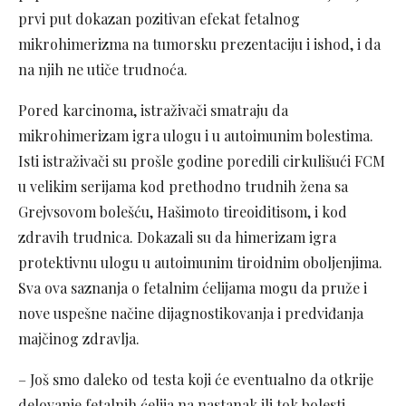
prvi put dokazan pozitivan efekat fetalnog
mikrohimerizma na tumorsku prezentaciju i ishod, i da
na njih ne utiče trudnoća.
Pored karcinoma, istraživači smatraju da
mikrohimerizam igra ulogu i u autoimunim bolestima.
Isti istraživači su prošle godine poredili cirkulišući FCM
u velikim serijama kod prethodno trudnih žena sa
Grejvsovom bolešću, Hašimoto tireoiditisom, i kod
zdravih trudnica. Dokazali su da himerizam igra
protektivnu ulogu u autoimunim tiroidnim oboljenjima.
Sva ova saznanja o fetalnim ćelijama mogu da pruže i
nove uspešne načine dijagnostikovanja i predviđanja
majčinog zdravlja.
– Još smo daleko od testa koji će eventualno da otkrije
delovanje fetalnih ćelija na nastanak ili tok bolesti