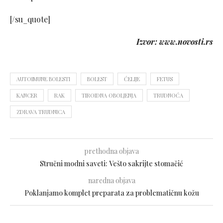
[/su_quote]
Izvor: www.novosti.rs
AUTOIMUNE BOLESTI
BOLEST
ĆELIJE
FETUS
KANCER
RAK
TIROIDNA OBOLJENJA
TRUDNOĆA
ZDRAVA TRUDNICA
prethodna objava
Stručni modni saveti: Vešto sakrijte stomačić
naredna objava
Poklanjamo komplet preparata za problematičnu kožu