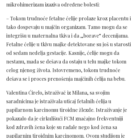
mikrohimerizam izaziva određene bolesti:
– Tokom trudnoće fetalne ćelije prolaze kroz placentu i
tako dospevaju u majčin organizam. Tamo mogu da se
integrišu u maternalna tkiva i da „borave“ decenijama.
Fetalne ćelije u tkivu majke detektovane su još u starosti
od sedam nedelja gestacije. Kasnije, ćelije mogu da
nestanu, mada se dešava da ostaju u telu majke tokom
celog njenog života. Istovremeno, tokom trudnoće
dešava se i proces prenošenja majčinih ćelija na bebu.
Valentina Ćirelo, istraživač iz Milana, sa svojim
saradnicima je istraživala uticaj fetalnih ćelija u
papilarnom karcinomu tiroidne žlezde. Istraživanje je
pokazalo da je cirkulišući FCM značajno frekventniji
kod zdravih žena koje su rađale nego kod žena sa
papilarnim tiroidnim karcinomom. Ovom studijom je