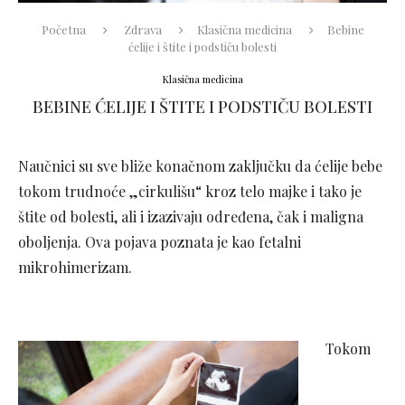
Početna
Zdrava
Klasična medicina
Bebine
ćelije i štite i podstiču bolesti
Klasična medicina
BEBINE ĆELIJE I ŠTITE I PODSTIČU BOLESTI
Naučnici su sve bliže konačnom zaključku da ćelije bebe
tokom trudnoće „cirkulišu“ kroz telo majke i tako je
štite od bolesti, ali i izazivaju određena, čak i maligna
oboljenja. Ova pojava poznata je kao fetalni
mikrohimerizam.
Tokom