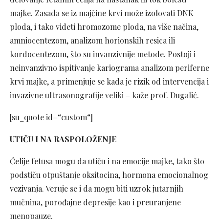
majke. Zasada se iz majčine krvi može izolovati DNK
ploda, i tako videti hromozome ploda, na više načina,
amniocentezom, analizom horionskih resica ili
kordocentezom, što su invanzivnije metode. Postoji i
neinvanzivno ispitivanje kariograma analizom periferne
krvi majke, a primenjuje se kada je rizik od intervencija i
invazivne ultrasonografije veliki – kaže prof. Dugalić.
[su_quote id=“custom“]
UTIČU I NA RASPOLOŽENJE
Ćelije fetusa mogu da utiču i na emocije majke, tako što
podstiču otpuštanje oksitocina, hormona emocionalnog
vezivanja. Veruje se i da mogu biti uzrok jutarnjih
mučnina, porođajne depresije kao i preuranjene
menopauze.