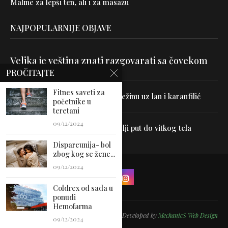
Maline za lepši ten, ali i za masažu
NAJPOPULARNIJE OBJAVE
Velika je veština znati razgovarati sa čovekom
PROČITAJTE
Fitnes saveti za
Uništite parazite i normalizujte težinu uz lan i karanfilić
početnike u
teretani
09/12/2024
Dr Hajder: Akupunktura je najbolji put do vitkog tela
Dispareunija- bol
zbog kog se žene...
09/12/2024
Coldrex od sada u
ponudi
Hemofarma
@2024 - All Right Reserved. Designed and Developed by
MechanicS Web Design
09/12/2024