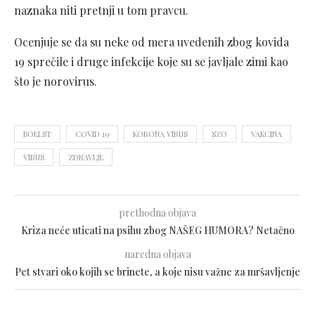
naznaka niti pretnji u tom pravcu.
Ocenjuje se da su neke od mera uvedenih zbog kovida
19 sprečile i druge infekcije koje su se javljale zimi kao
što je norovirus.
BOELST
COVID 19
KORONA VIRUS
SZO
VAKCINA
VIRUS
ZDRAVLJE
prethodna objava
Kriza neće uticati na psihu zbog NAŠEG HUMORA? Netačno
naredna objava
Pet stvari oko kojih se brinete, a koje nisu važne za mršavljenje