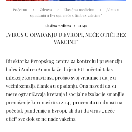
Početna
Zdrava
Klasična medicina
„Virus u
opadanju u Evropi, neće otići bez vakcine“
Klasična medicina
SLAJD
„VIRUS U OPADANJU U EVROPI, NEĆE OTIĆI BEZ
VAKCINE“
Direktorka Evropskog centra za kontrolu i prevenciju
bolesti Andrea Amon kaže da je u EU početni talas
infekcije koronavirusa prošao svoj vrhunac i da je u
većini zemalja članica u opadanju. Ona navodi da su
mere ograničavaja kretanja i socijalne izolacije smanjile
prenošenje koronavirusa za 45 procenata u odnosu na
početak pandemije u Evropi, ali da i da virus „neće
otići“ sve dok se ne nađe vakcina.