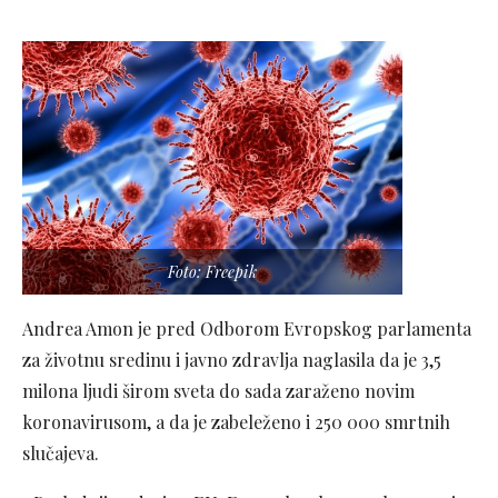
Foto: Freepik
Andrea Amon je pred Odborom Evropskog parlamenta
za životnu sredinu i javno zdravlja naglasila da je 3,5
milona ljudi širom sveta do sada zaraženo novim
koronavirusom, a da je zabeleženo i 250 000 smrtnih
slučajeva.