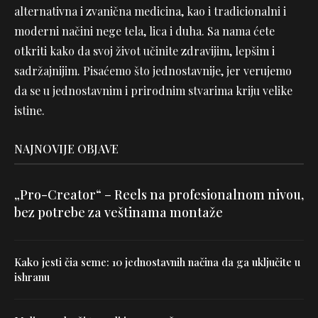
alternativna i zvanična medicina, kao i tradicionalni i
moderni načini nege tela, lica i duha. Sa nama ćete
otkriti kako da svoj život učinite zdravijim, lepšim i
sadržajnijim. Pisaćemo što jednostavnije, jer verujemo
da se u jednostavnim i prirodnim stvarima kriju velike
istine.
NAJNOVIJE OBJAVE
„Pro-Creator“ – Reels na profesionalnom nivou,
bez potrebe za veštinama montaže
Kako jesti čia seme: 10 jednostavnih načina da ga uključite u
ishranu