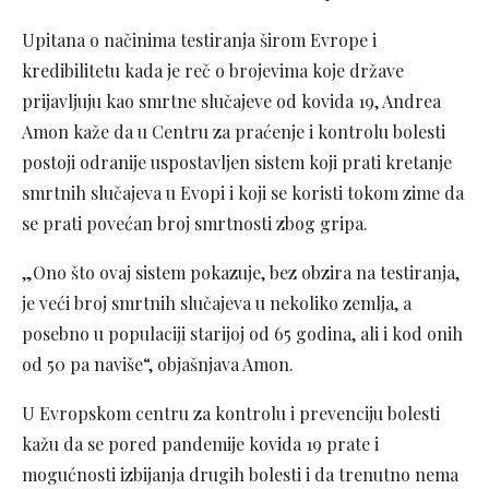
Upitana o načinima testiranja širom Evrope i
kredibilitetu kada je reč o brojevima koje države
prijavljuju kao smrtne slučajeve od kovida 19, Andrea
Amon kaže da u Centru za praćenje i kontrolu bolesti
postoji odranije uspostavljen sistem koji prati kretanje
smrtnih slučajeva u Evopi i koji se koristi tokom zime da
se prati povećan broj smrtnosti zbog gripa.
„Ono što ovaj sistem pokazuje, bez obzira na testiranja,
je veći broj smrtnih slučajeva u nekoliko zemlja, a
posebno u populaciji starijoj od 65 godina, ali i kod onih
od 50 pa naviše“, objašnjava Amon.
U Evropskom centru za kontrolu i prevenciju bolesti
kažu da se pored pandemije kovida 19 prate i
mogućnosti izbijanja drugih bolesti i da trenutno nema