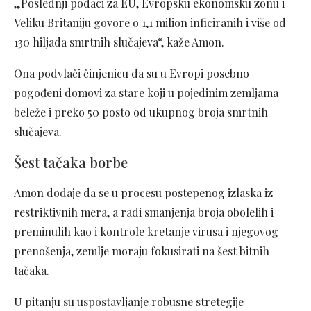
„Poslednji podaci za EU, Evropsku ekonomsku zonu i
Veliku Britaniju govore o 1,1 milion inficiranih i više od
130 hiljada smrtnih slučajeva“, kaže Amon.
Ona podvlači činjenicu da su u Evropi posebno
pogođeni domovi za stare koji u pojedinim zemljama
beleže i preko 50 posto od ukupnog broja smrtnih
slučajeva.
Šest tačaka borbe
Amon dodaje da se u procesu postepenog izlaska iz
restriktivnih mera, a radi smanjenja broja obolelih i
preminulih kao i kontrole kretanje virusa i njegovog
prenošenja, zemlje moraju fokusirati na šest bitnih
tačaka.
U pitanju su uspostavljanje robusne stretegije