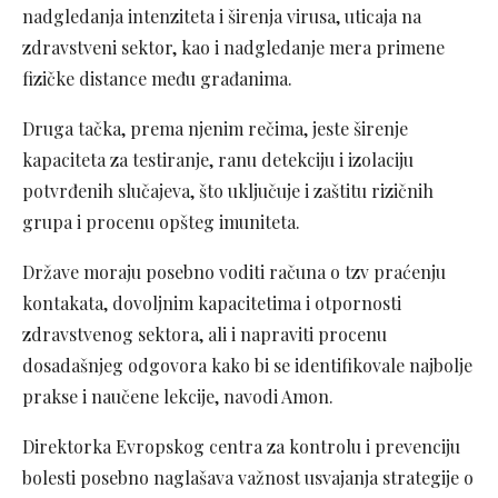
nadgledanja intenziteta i širenja virusa, uticaja na
zdravstveni sektor, kao i nadgledanje mera primene
fizičke distance među građanima.
Druga tačka, prema njenim rečima, jeste širenje
kapaciteta za testiranje, ranu detekciju i izolaciju
potvrđenih slučajeva, što uključuje i zaštitu rizičnih
grupa i procenu opšteg imuniteta.
Države moraju posebno voditi računa o tzv praćenju
kontakata, dovoljnim kapacitetima i otpornosti
zdravstvenog sektora, ali i napraviti procenu
dosadašnjeg odgovora kako bi se identifikovale najbolje
prakse i naučene lekcije, navodi Amon.
Direktorka Evropskog centra za kontrolu i prevenciju
bolesti posebno naglašava važnost usvajanja strategije o