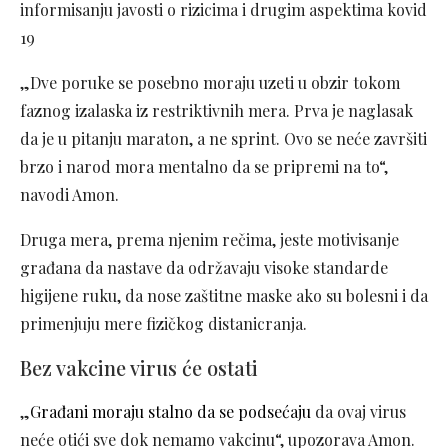
informisanju javosti o rizicima i drugim aspektima kovid
19
„Dve poruke se posebno moraju uzeti u obzir tokom
faznog izalaska iz restriktivnih mera. Prva je naglasak
da je u pitanju maraton, a ne sprint. Ovo se neće završiti
brzo i narod mora mentalno da se pripremi na to“,
navodi Amon.
Druga mera, prema njenim rečima, jeste motivisanje
građana da nastave da održavaju visoke standarde
higijene ruku, da nose zaštitne maske ako su bolesni i da
primenjuju mere fizičkog distanicranja.
Bez vakcine virus će ostati
„
Građani moraju stalno da se podsećaju
da ovaj virus
neće otići sve dok nemamo vakcinu“, upozorava Amon.