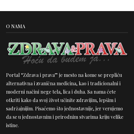
O NAMA
Portal “Zdrava i prava” je mesto na kome se prepliću
alternativna i zvanična medicina, kao i tradicionalni i
moderni načini nege tela, lica i duha. Sa nama ćete
otkriti kako da svoj život učinite zdravijim, lepšim i
sadržajnijim. Pisaćemo što jednostavnije, jer verujemo
da se u jednostavnim i prirodnim stvarima kriju velike
istine.