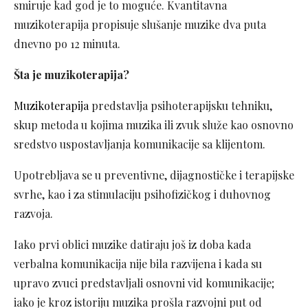
smiruje kad god je to moguće. Kvantitavna
muzikoterapija propisuje slušanje muzike dva puta
dnevno po 12 minuta.
Šta je muzikoterapija?
Muzikoterapija
predstavlja psihoterapijsku tehniku,
skup metoda u kojima muzika ili zvuk služe kao osnovno
sredstvo uspostavljanja komunikacije sa klijentom.
Upotrebljava se u preventivne, dijagnostičke i terapijske
svrhe, kao i za stimulaciju psihofizičkog i duhovnog
razvoja.
Iako prvi oblici muzike datiraju još iz doba kada
verbalna komunikacija nije bila razvijena i kada su
upravo zvuci predstavljali osnovni vid komunikacije;
iako je kroz istoriju muzika prošla razvojni put od