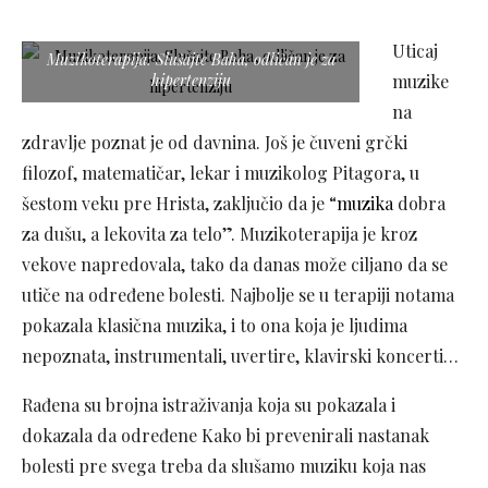
Uticaj
Muzikoterapija: Slušajte Baha, odličan je za
hipertenziju
muzike
na
zdravlje poznat je od davnina. Još je čuveni grčki
filozof, matematičar, lekar i muzikolog Pitagora, u
šestom veku pre Hrista, zaključio da je “
muzika
dobra
za dušu, a lekovita za telo”. Muzikoterapija je kroz
vekove napredovala, tako da danas može ciljano da se
utiče na određene bolesti. Najbolje se u terapiji notama
pokazala klasična muzika, i to ona koja je ljudima
nepoznata, instrumentali, uvertire, klavirski koncerti…
Rađena su brojna istraživanja koja su pokazala i
dokazala da određene Kako bi prevenirali nastanak
bolesti pre svega treba da slušamo muziku koja nas