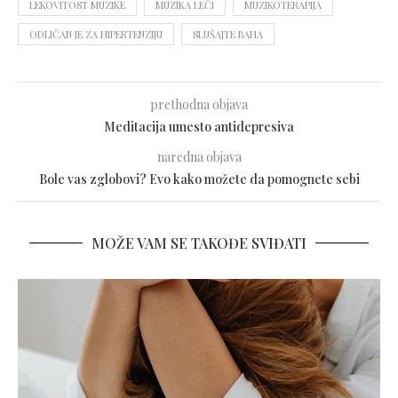
LEKOVITOST MUZIKE
MUZIKA LEČI
MUZIKOTERAPIJA
ODLIČAN JE ZA HIPERTENZIJU
SLUŠAJTE BAHA
prethodna objava
Meditacija umesto antidepresiva
naredna objava
Bole vas zglobovi? Evo kako možete da pomognete sebi
MOŽE VAM SE TAKOĐE SVIĐATI