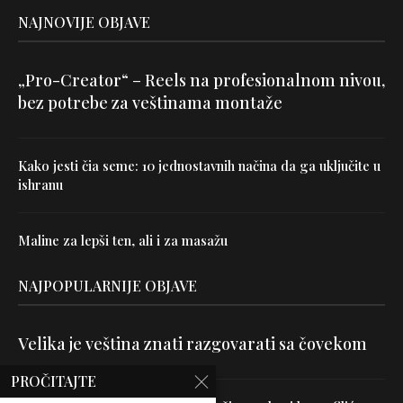
NAJNOVIJE OBJAVE
„Pro-Creator“ – Reels na profesionalnom nivou,
bez potrebe za veštinama montaže
Kako jesti čia seme: 10 jednostavnih načina da ga uključite u
ishranu
Maline za lepši ten, ali i za masažu
NAJPOPULARNIJE OBJAVE
Velika je veština znati razgovarati sa čovekom
PROČITAJTE