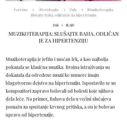
Početna
Srećologija
Duh
Muzikoterapija:
Slušajte Baha, odličan je za hipertenziju
Duh
SLAJD
MUZIKOTERAPIJA: SLUŠAJTE BAHA, ODLIČAN
JE ZA HIPERTENZIJU
Muzikoterapija je jeftin i moćan lek, a kao najbolja
pokazala se klasična muzika. Brojna istraživanja su
dokazala da određene muzičke numere imaju
blagotvorno dejstvo na hipertenziju. Ispostavilo se su
kompozitori zapravo bolovali od bolesti koje njihova
dela leče. Na primer, Bahova dela u većini slučajeva
pomažu za spuštanje krvnog pritiska, a on je bolovao
upravo od hipertenzije.