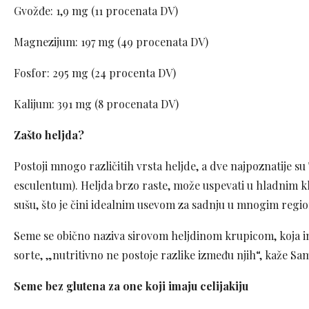
Gvožđe: 1,9 mg (11 procenata DV)
Magnezijum: 197 mg (49 procenata DV)
Fosfor: 295 mg (24 procenta DV)
Kalijum: 391 mg (8 procenata DV)
Zašto heljda?
Postoji mnogo različitih vrsta heljde, a dve najpoznatije su
esculentum). Heljda brzo raste, može uspevati u hladnim kl
sušu, što je čini idealnim usevom za sadnju u mnogim regi
Seme se obično naziva sirovom heljdinom krupicom, koja ima 
sorte, „nutritivno ne postoje razlike između njih“, kaže Sa
Seme bez glutena za one koji imaju celijakiju