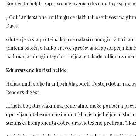
Budući da heljda zapravo nije pšenica ili zrno, to je sjajna o
„Odličan je za one koji imaju celijakiju ili osetljivost na gl
Davis.
Gluten je vrsta proteina koja se nalazi u mnogim žitaricama
glutena oštećuje tanko crevo, sprečavajući apsorpciju ključn
nadimanja i drugih tegoba. Heljda je takođe odlična zamena
Zdravstvene koristi heljde
Heljda nudi obilje hranljivih blagodeti. Postoji dobar razlo
Readers digest.
„Dijeta bogatija vlaknima, generalno, može pomoći u prevenc
upravljanju telesnom težinom. Uključivanje heljde u ishranu
suštinska komponenta dobro uravnotežene prehrane“, ka