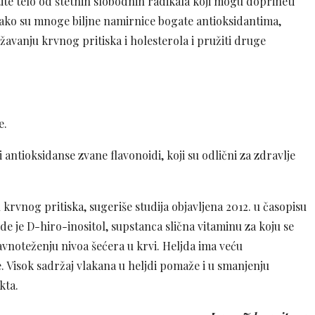
štite telo od štetnih slobodnih radikala koji mogu doprineti
Iako su mnoge biljne namirnice bogate antioksidantima,
žavanju krvnog pritiska i holesterola i pružiti druge
e.
 antioksidanse zvane flavonoidi, koji su odlični za zdravlje
krvnog pritiska, sugeriše studija objavljena 2012. u časopisu
e je D-hiro-inositol, supstanca slična vitaminu za koju se
vnoteženju nivoa šećera u krvi. Heljda ima veću
. Visok sadržaj vlakana u heljdi pomaže i u smanjenju
kta.