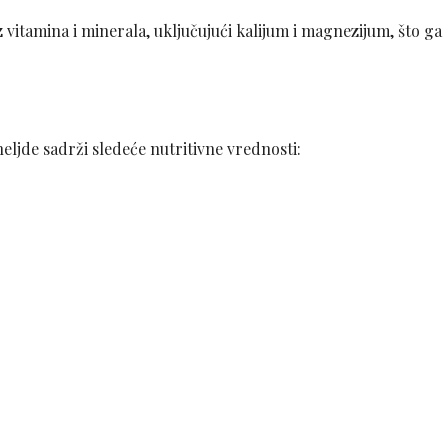
 vitamina i minerala, uključujući kalijum i magnezijum, što ga
e heljde sadrži sledeće nutritivne vrednosti: