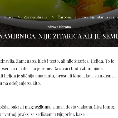
Prava
Zdrava ishrana
Čarobna namirnica, nije žitarica ali je
Zdrava ishrana
AMIRNICA, NIJE ŽITARICA ALI JE SEM
avlja. Zamena za hleb i testo, ali nije žitarica. Heljda. To je
šenica ni žito – to je seme. Da stvari budu zbunjujuće,
i heljda je sličnija amarantu, prosu ili kinoji, koja su ukusna i
 na odeljenje za žito.
ožđa, bakra i
magnezijuma
, a ima i dosta vlakana. Lisa Ioung,
privatnoj praksi sa sedištem u Njujorku, kaže: