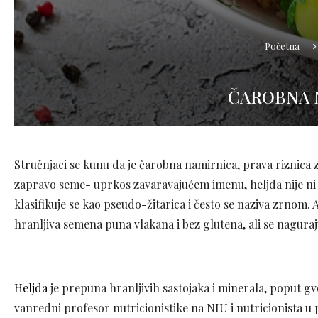
Početna
ČAROBNA N
Stručnjaci se kunu da je čarobna namirnica, prava riznica zdr
zapravo seme- uprkos zavaravajućem imenu, heljda nije ni p
klasifikuje se kao pseudo-žitarica i često se naziva zrnom. Al
hranljiva semena puna vlakana i bez glutena, ali se naguraju
Heljda
je prepuna hranljivih sastojaka i minerala, poput gv
vanredni profesor nutricionistike na NIU i nutricionista u 