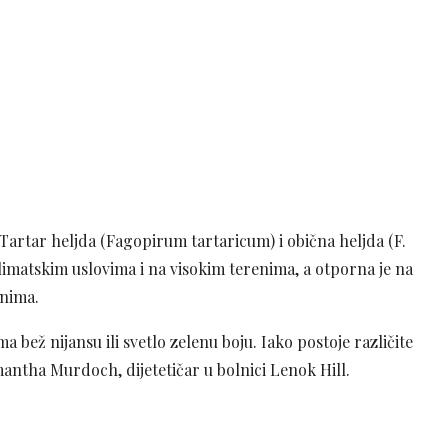
 Tartar heljda (Fagopirum tartaricum) i obična heljda (F.
imatskim uslovima i na visokim terenima, a otporna je na
onima.
bež nijansu ili svetlo zelenu boju. Iako postoje različite
mantha Murdoch, dijetetičar u bolnici Lenok Hill.