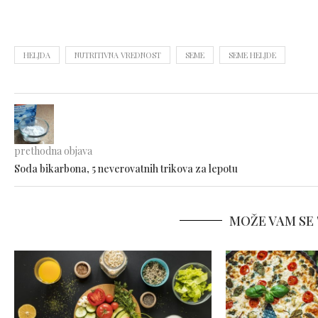
HELJDA
NUTRITIVNA VREDNOST
SEME
SEME HELJDE
prethodna objava
Soda bikarbona, 5 neverovatnih trikova za lepotu
MOŽE VAM SE 