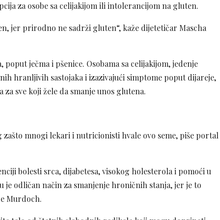
pcija za osobe sa celijakijom ili intolerancijom na gluten.
uten, jer prirodno ne sadrži gluten“, kaže dijetetičar Mascha
, poput ječma i pšenice. Osobama sa celijakijom, jedenje
ih hranljivih sastojaka i izazivajući simptome poput dijareje,
 za sve koji žele da smanje unos glutena.
g zašto mnogi lekari i nutricionisti hvale ovo seme, piše portal
iji bolesti srca, dijabetesa, visokog holesterola i pomoći u
 je odličan način za smanjenje hroničnih stanja, jer je to
že Murdoch.