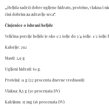
„Heljda sadrži dobre ugljene hidrate, proteine, vlakna i niz
čini dobrim za zdravlje srca“.
Činjenice o ishrani heljde
Veličina porcije heljde je oko 1/2 šolje do 3/4 šolje. 1/2 šolj
Kalorije: 292
Masti: 2,9 g
Ugljeni hidrati: 61 g.
Proteini: 11 g (22 procenta dnevne vrednosti)
Vlakna: 8,5 g (30 procenata DV)
Kalcijum: 15 mg (16 procenata DV)