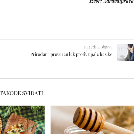
Izvor: Zdravaiprava
naredna objava
Prirodan i proveren lek protiv upale bešike
TAKOĐE SVIĐATI