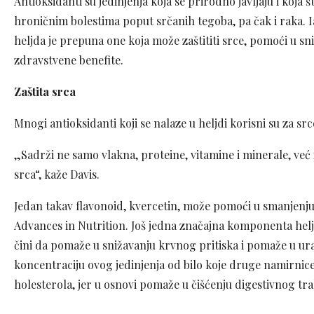
Antioksidanti su jedinjenja koja se prirodno javljaju i koja 
hroničnim bolestima poput srčanih tegoba, pa čak i raka. 
heljda je prepuna one koja može zaštititi srce, pomoći u sni
zdravstvene benefite.
Zaštita srca
Mnogi antioksidanti koji se nalaze u heljdi korisni su za src
„Sadrži ne samo vlakna, proteine, vitamine i minerale, već i
srca“, kaže Davis.
Jedan takav flavonoid, kvercetin, može pomoći u smanjenju 
Advances in Nutrition. Još jedna značajna komponenta heljd
čini da pomaže u snižavanju krvnog pritiska i pomaže u ura
koncentraciju ovog jedinjenja od bilo koje druge namirnice
holesterola, jer u osnovi pomaže u čišćenju digestivnog tra