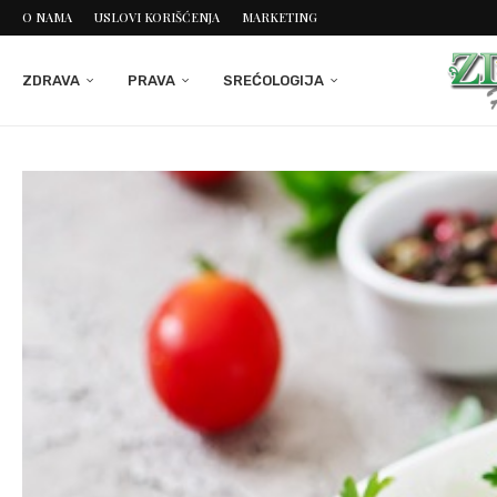
O NAMA
USLOVI KORIŠĆENJA
MARKETING
ZDRAVA
PRAVA
SREĆOLOGIJA