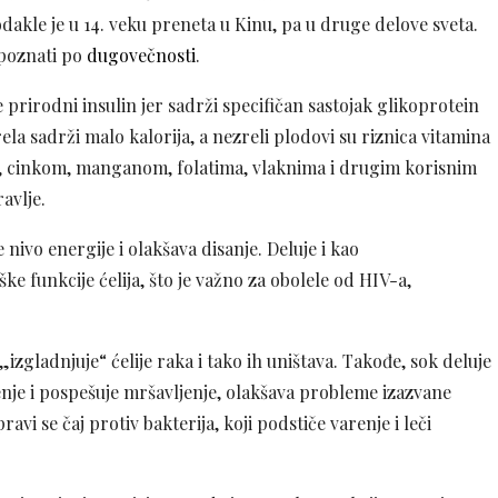
i, odakle je u 14. veku preneta u Kinu, pa u druge delove sveta.
 poznati po
dugovečnosti
.
 prirodni insulin jer sadrži specifičan sastojak glikoprotein
ela sadrži malo kalorija, a nezreli plodovi su riznica vitamina
m, cinkom, manganom, folatima, vlaknima i drugim korisnim
avlje.
 nivo energije i olakšava disanje. Deluje i kao
e funkcije ćelija, što je važno za obolele od HIV-a,
gladnjuje“ ćelije raka i tako ih uništava. Takođe, sok deluje
enje i pospešuje mršavljenje, olakšava probleme izazvane
i se čaj protiv bakterija, koji podstiče varenje i leči