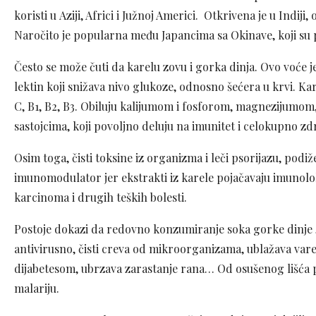
koristi u Aziji, Africi i Južnoj Americi. Otkrivena je u Indij
Naročito je popularna među Japancima sa Okinave, koji su
Često se može čuti da karelu zovu i gorka dinja. Ovo voće je
lektin koji snižava nivo glukoze, odnosno šećera u krvi. Kar
C, B1, B2, B3. Obiluju kalijumom i fosforom, magnezijumo
sastojcima, koji povoljno deluju na imunitet i celokupno zdr
Osim toga, čisti toksine iz organizma i leči psorijazu, podiže
imunomodulator jer ekstrakti iz karele pojačavaju imunološk
karcinoma i drugih teških bolesti.
Postoje dokazi da redovno konzumiranje soka gorke dinje „iz
antivirusno, čisti creva od mikroorganizama, ublažava var
dijabetesom, ubrzava zarastanje rana… Od osušenog lišća prav
malariju.