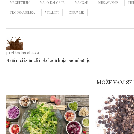
MAGNEZIJUM
MALO KALORIJA
MANGAN
MRŠAVLJENJE
PRI
TROPSKA BILJKA
VITAMINI
ZDRAVLJE
prethodna objava
Naučnici izumeli čokoladu koja podmlađuje
MOŽE VAM SE 