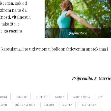
 isceđen, sok od
bzirom na to da
osti, vitalnosti i
 tako što je
une ga raznim
graphicstock
 u kapsulama, i to uglavnom u bolje snabdevenim apotekama i
Pripremila: S. Gavrić
ČNOST
ENERGIJA
FOSFOR
GORKA
GORKA DINJA
HIV
JAPAN
JUŽNA AMERIKA
KALIJUM
KARELA
LEKOVITOST