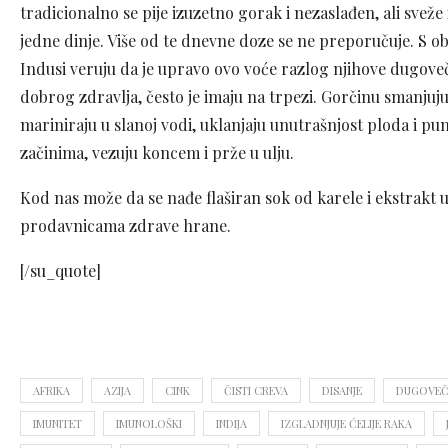
tradicionalno se pije izuzetno gorak i nezaslađen, ali sveže
jedne dinje. Više od te dnevne doze se ne preporučuje. S o
Indusi veruju da je upravo ovo voće razlog njihove dugovečn
dobrog zdravlja, često je imaju na trpezi. Gorčinu smanjuju
mariniraju u slanoj vodi, uklanjaju unutrašnjost ploda i p
začinima, vezuju koncem i prže u ulju.
Kod nas može da se nađe flaširan sok od karele i ekstrakt
prodavnicama zdrave hrane.
[/su_quote]
AFRIKA
AZIJA
CINK
ČISTI CREVA
DISANJE
DUGOVE
IMUNITET
IMUNOLOŠKI
INDIJA
IZGLADNJUJE ĆELIJE RAKA