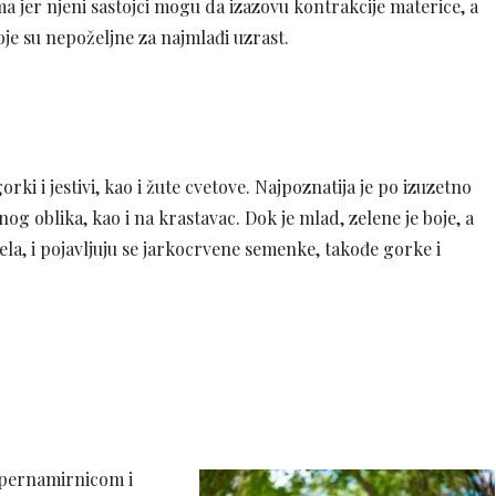
ma jer njeni sastojci mogu da izazovu kontrakcije materice, a
je su nepoželjne za najmlađi uzrast.
rki i jestivi, kao i žute cvetove. Najpoznatija je po izuzetno
g oblika, kao i na krastavac. Dok je mlad, zelene je boje, a
la, i pojavljuju se jarkocrvene semenke, takođe gorke i
supernamirnicom i