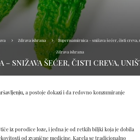
ava
Zdrava ishrana
Supernamirnica – snižava šećer, čisti creva, 
Zdrava ishrana
– SNIŽAVA ŠEĆER, ČISTI CREVA, UNIŠ
mršavljenju
, a postoje dokazi i da redovno konzumiranje
iče iz porodice loze, i jedna je od retkih biljki koja je dobila
kovitosti od zvanične medicine. Karela se tradicionalno