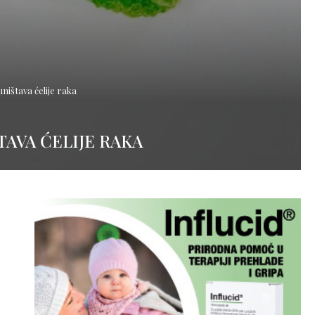
uništava ćelije raka
TAVA ĆELIJE RAKA