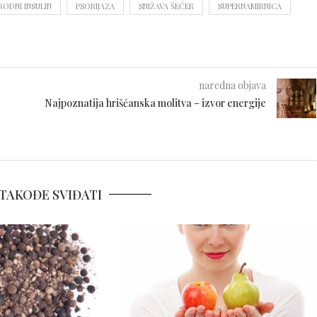
RODNI INSULIN
PSORIJAZA
SNIŽAVA ŠEĆER
SUPERNAMIRNICA
naredna objava
Najpoznatija hrišćanska molitva – izvor energije
TAKOĐE SVIĐATI