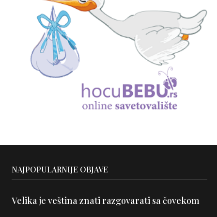
Špargla čini gastronomska čuda, ukusna je
Ovaj napitak spa
i zdrava
p
NAJPOPULARNIJE OBJAVE
Velika je veština znati razgovarati sa čovekom