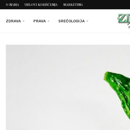
O NAMA
USLOVI KORIŠĆENJA
MARKETING
ZDRAVA
PRAVA
SREĆOLOGIJA