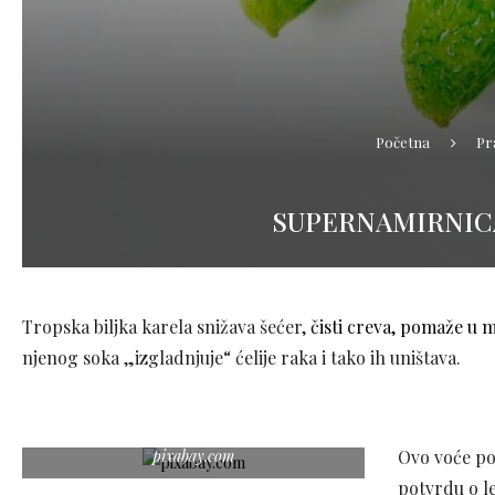
Početna
Pr
SUPERNAMIRNICA 
Tropska biljka karela snižava šećer,
čisti creva, pomaže u 
njenog soka „izgladnjuje“ ćelije raka i tako ih uništava.
pixabay.com
Ovo voće pot
potvrdu o le