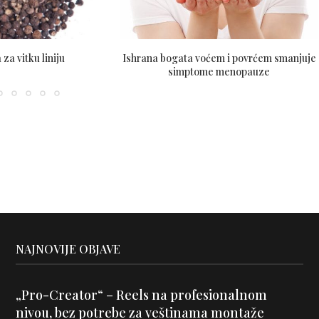
 za vitku liniju
Ishrana bogata voćem i povrćem smanjuje
simptome menopauze
NAJNOVIJE OBJAVE
„Pro-Creator“ – Reels na profesionalnom
nivou, bez potrebe za veštinama montaže