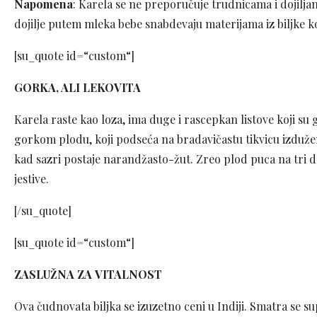
Napomena
: Karela se ne preporučuje trudnicama i dojilja
dojilje putem mleka bebe snabdevaju materijama iz biljke ko
[su_quote id=“custom“]
GORKA, ALI LEKOVITA
Karela raste kao loza, ima duge i rascepkan listove koji su go
gorkom plodu, koji podseća na bradavičastu tikvicu izduženo
kad sazri postaje narandžasto-žut. Zreo plod puca na tri de
jestive.
[/su_quote]
[su_quote id=“custom“]
ZASLUŽNA ZA VITALNOST
Ova čudnovata biljka se izuzetno ceni u Indiji. Smatra se 