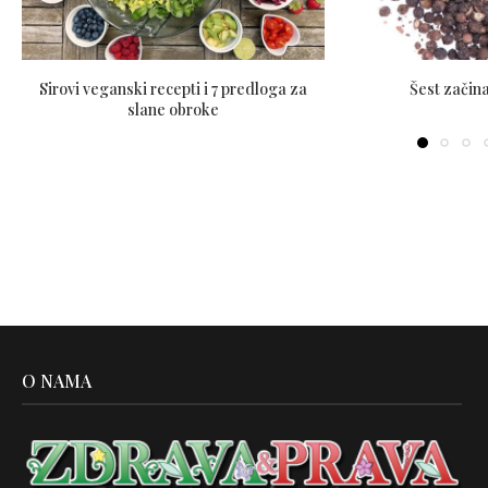
Sirovi veganski recepti i 7 predloga za
Šest začina
slane obroke
O NAMA