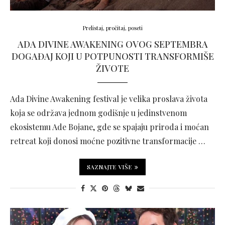
Prelistaj, pročitaj, poseti
ADA DIVINE AWAKENING OVOG SEPTEMBRA
DOGAĐAJ KOJI U POTPUNOSTI TRANSFORMIŠE
ŽIVOTE
Ada Divine Awakening festival je velika proslava života
koja se održava jednom godišnje u jedinstvenom
ekosistemu Ade Bojane, gde se spajaju priroda i moćan
retreat koji donosi moćne pozitivne transformacije …
SAZNAJTE VIŠE