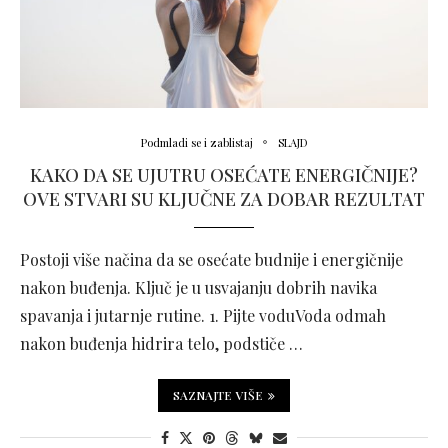
Podmladi se i zablistaj
SLAJD
KAKO DA SE UJUTRU OSEĆATE ENERGIČNIJE?
OVE STVARI SU KLJUČNE ZA DOBAR REZULTAT
Postoji više načina da se osećate budnije i energičnije
nakon buđenja. Ključ je u usvajanju dobrih navika
spavanja i jutarnje rutine. 1. Pijte voduVoda odmah
nakon buđenja hidrira telo, podstiče …
SAZNAJTE VIŠE