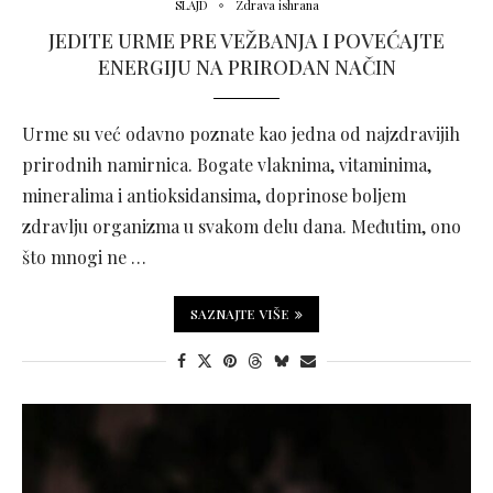
SLAJD
Zdrava ishrana
JEDITE URME PRE VEŽBANJA I POVEĆAJTE
ENERGIJU NA PRIRODAN NAČIN
Urme su već odavno poznate kao jedna od najzdravijih
prirodnih namirnica. Bogate vlaknima, vitaminima,
mineralima i antioksidansima, doprinose boljem
zdravlju organizma u svakom delu dana. Međutim, ono
što mnogi ne …
SAZNAJTE VIŠE