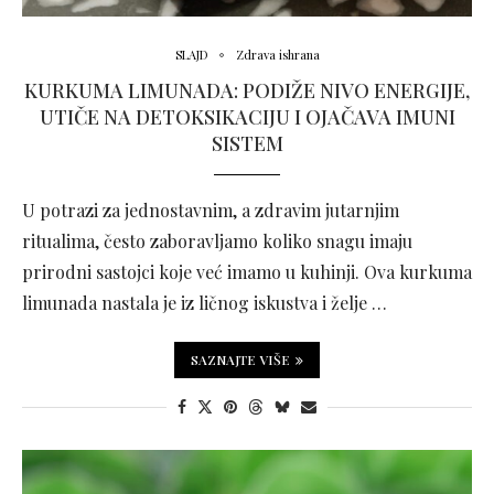
SLAJD
Zdrava ishrana
KURKUMA LIMUNADA: PODIŽE NIVO ENERGIJE,
UTIČE NA DETOKSIKACIJU I OJAČAVA IMUNI
SISTEM
U potrazi za jednostavnim, a zdravim jutarnjim
ritualima, često zaboravljamo koliko snagu imaju
prirodni sastojci koje već imamo u kuhinji. Ova kurkuma
limunada nastala je iz ličnog iskustva i želje …
SAZNAJTE VIŠE