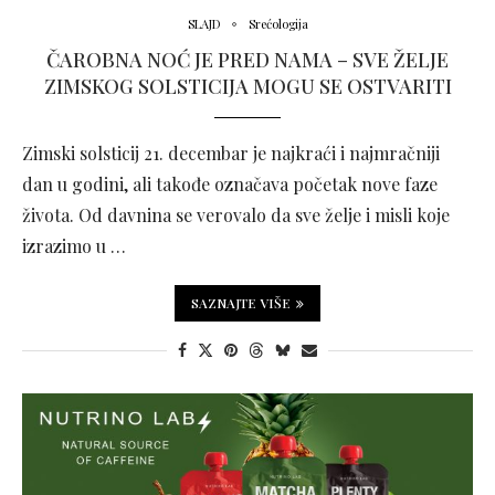
SLAJD
Srećologija
ČAROBNA NOĆ JE PRED NAMA – SVE ŽELJE
ZIMSKOG SOLSTICIJA MOGU SE OSTVARITI
Zimski solsticij 21. decembar je najkraći i najmračniji
dan u godini, ali takođe označava početak nove faze
života. Od davnina se verovalo da sve želje i misli koje
izrazimo u …
SAZNAJTE VIŠE