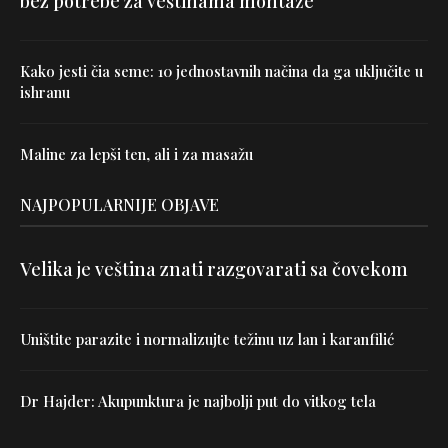
bez potrebe za veštinama montaže
Kako jesti čia seme: 10 jednostavnih načina da ga uključite u
ishranu
Maline za lepši ten, ali i za masažu
NAJPOPULARNIJE OBJAVE
Velika je veština znati razgovarati sa čovekom
Uništite parazite i normalizujte težinu uz lan i karanfilić
Dr Hajder: Akupunktura je najbolji put do vitkog tela