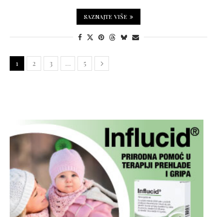
SAZNAJTE VIŠE
1
2
3
…
5