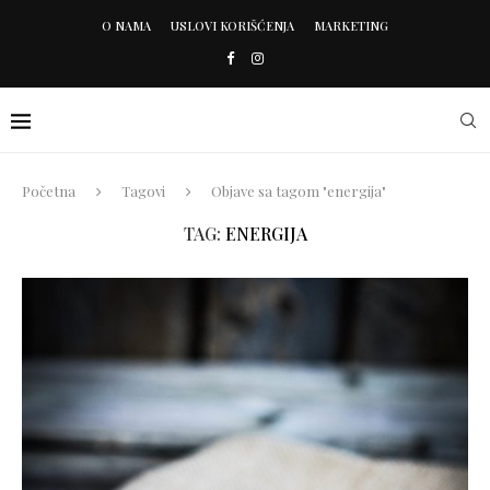
O NAMA
USLOVI KORIŠĆENJA
MARKETING
Početna
Tagovi
Objave sa tagom "energija"
TAG:
ENERGIJA