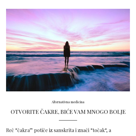
Alternativna medicina
OTVORITE ČAKRE, BIĆE VAM MNOGO BOLJE
Reč “čakra” potiče iz sanskrita i znači “točak“, a