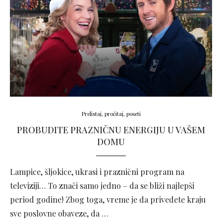
Prelistaj, pročitaj, poseti
PROBUDITE PRAZNIČNU ENERGIJU U VAŠEM
DOMU
Lampice, šljokice, ukrasi i praznični program na
televiziji… To znači samo jedno – da se bliži najlepši
period godine! Zbog toga, vreme je da privedete kraju
sve poslovne obaveze, da …