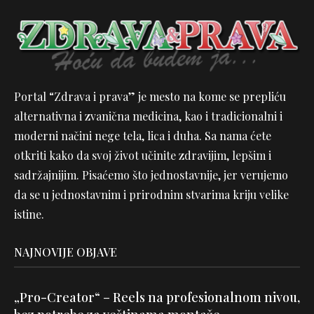
Portal “Zdrava i prava” je mesto na kome se prepliću
alternativna i zvanična medicina, kao i tradicionalni i
moderni načini nege tela, lica i duha. Sa nama ćete
otkriti kako da svoj život učinite zdravijim, lepšim i
sadržajnijim. Pisaćemo što jednostavnije, jer verujemo
da se u jednostavnim i prirodnim stvarima kriju velike
istine.
NAJNOVIJE OBJAVE
„Pro-Creator“ – Reels na profesionalnom nivou,