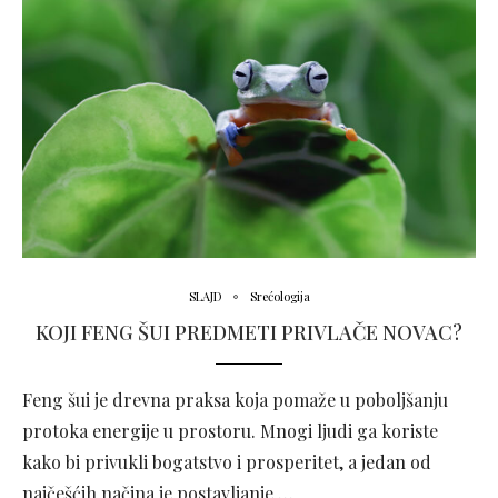
SLAJD
Srećologija
KOJI FENG ŠUI PREDMETI PRIVLAČE NOVAC?
Feng šui je drevna praksa koja pomaže u poboljšanju
protoka energije u prostoru. Mnogi ljudi ga koriste
kako bi privukli bogatstvo i prosperitet, a jedan od
najčešćih načina je postavljanje …