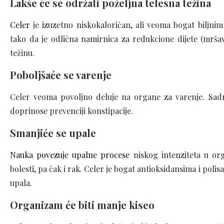
Lakše će se održati poželjna telesna težina
Celer
je izuzetno niskokaloričan, ali veoma bogat biljnim
tako da je odlična namirnica za redukcione dijete (mršav
težinu.
Poboljšaće se varenje
Celer veoma povoljno deluje na organe za varenje. Sadrži 
doprinose prevenciji konstipacije.
Smanjiće se upale
Nauka povezuje upalne procese
niskog intenziteta u org
bolesti, pa čak i rak. Celer je bogat antioksidansima i poli
upala.
Organizam će biti manje kiseo