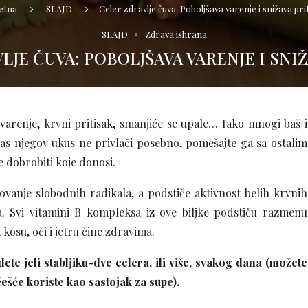
etna
SLAJD
Celer zdravlje čuva: Poboljšava varenje i snižava pri
SLAJD
Zdrava ishrana
LJE ČUVA: POBOLJŠAVA VARENJE I SNIŽ
arenje, krvni pritisak, smanjiće se upale… Iako mnogi baš i
 vas njegov ukus ne privlači posebno, pomešajte ga sa ostalim
e dobrobiti koje donosi.
vanje slobodnih radikala, a podstiče aktivnost belih krvnih
 Svi vitamini B kompleksa iz ove biljke podstiču razmenu
kosu, oči i jetru čine zdravima.
e jeli stabljiku-dve celera, ili više, svakog dana (možete
češće koriste kao sastojak za supe).