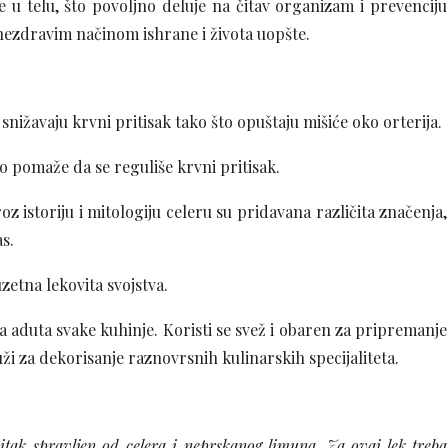
u telu, što povoljno deluje na čitav organizam i prevenciju
 nezdravim načinom ishrane i života uopšte.
snižavaju krvni pritisak tako što opuštaju mišiće oko orterija.
o pomaže da se reguliše krvni pritisak.
istoriju i mitologiju celeru su pridavana različita značenja,
s.
zetna lekovita svojstva.
 aduta svake kuhinje. Koristi se svež i obaren za pripremanje
luži za dekorisanje raznovrsnih kulinarskih specijaliteta.
itak spravljen od celera i neprskanog limuna. Za ovaj lek treba