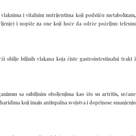
 vlaknima i vitalnim nutrijentima koji podstiču metabolizam,
ljenje) i uopšte za one koji hoće da održe poželjnu telesnu
obilje biljnih vlakana koja čiste gastrointestinalni trakt i
anizmu sa ozbiljnim oboljenjima kao što su artritis, srčane
saharidima koji imaju antiupalna svojstva i doprinose smanjenju