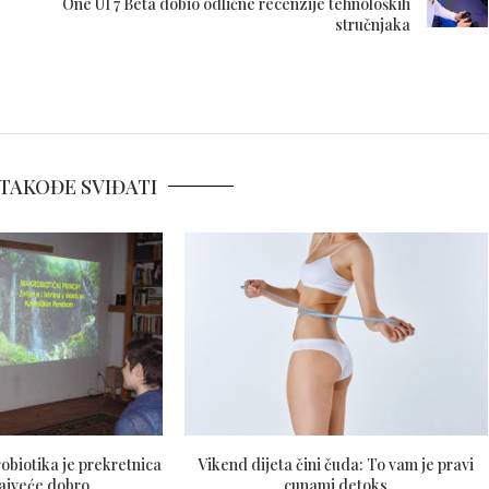
One UI 7 Beta dobio odlične recenzije tehnoloških
stručnjaka
TAKOĐE SVIĐATI
obiotika je prekretnica
Vikend dijeta čini čuda: To vam je pravi
ajveće dobro
cunami detoks