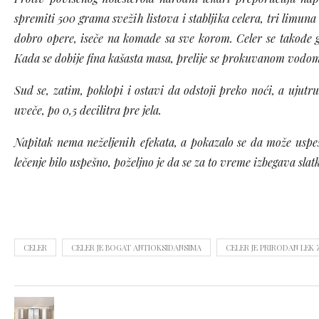
spremiti 500 grama svežih listova i stabljika celera, tri limuna
dobro opere, iseče na komade sa sve korom. Celer se takođe g
Kada se dobije fina kašasta masa, prelije se prokuvanom vodom
Sud se, zatim, poklopi i ostavi da odstoji preko noći, a ujutru
uveče, po 0,5 decilitra pre jela.
Napitak nema neželjenih efekata, a pokazalo se da može uspeš
lečenje bilo uspešno, poželjno je da se za to vreme izbegava slat
CELER
CELER JE BOGAT ANTIOKSIDANSIMA
CELER JE PRIRODAN LEK 