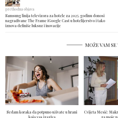
prethodna objava
Samsung linija televizora za hotele za 2025. godinu donosi
nagrađivane The Frame iGoogle Cast u hotelijerstvo i tako
iznova definiše luksuz i inovacije
MOŽE VAM SE 
Sedam koraka da potpuno uživate u hrani
Cvijeta Mesić: Makr
koja vas izaziva
za moje n