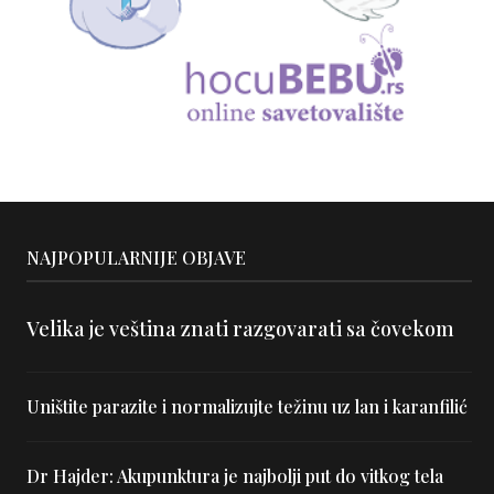
NAJPOPULARNIJE OBJAVE
Velika je veština znati razgovarati sa čovekom
Uništite parazite i normalizujte težinu uz lan i karanfilić
Dr Hajder: Akupunktura je najbolji put do vitkog tela