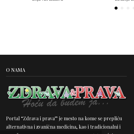
O NAMA
Portal “Zdrava i prava” je mesto na kome se prepliću
alternativna i zvanična medicina, kao i tradicionalni i