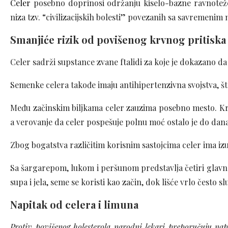
Celer
posebno doprinosi održanju kiselo-bazne ravnoteže 
niza tzv. “civilizacijskih bolesti” povezanih sa savremenim
Smanjiće rizik od povišenog krvnog pritiska
Celer sadrži supstance zvane ftalidi za koje je dokazano da 
Semenke celera takođe imaju antihipertenzivna svojstva, št
Među začinskim biljkama celer zauzima posebno mesto. Kroz 
a verovanje da celer pospešuje polnu moć ostalo je do dana
Zbog bogatstva različitim korisnim sastojcima celer ima izu
Sa šargarepom, lukom i peršunom predstavlja četiri glavna
supa i jela, seme se koristi kao začin, dok lišće vrlo često s
Napitak od celera i limuna
Protiv povišenog holesterola narodni lekari preporučuju nap