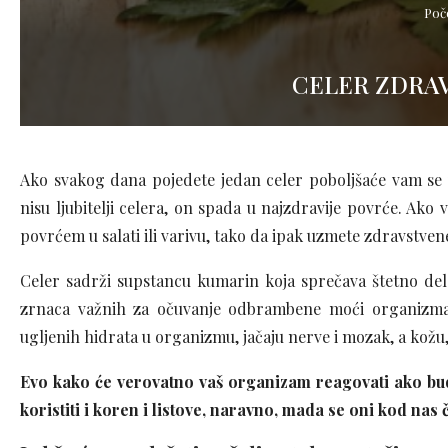
Poč
CELER ZDRAV
Ako svakog dana pojedete jedan celer poboljšaće vam se v
nisu ljubitelji celera, on spada u najzdravije povrće. Ako
povrćem u salati ili varivu, tako da ipak uzmete zdravstven
Celer sadrži supstancu kumarin koja sprečava štetno delo
zrnaca važnih za očuvanje odbrambene moći organizma.
ugljenih hidrata u organizmu, jačaju nerve i mozak, a kožu, 
Evo kako će verovatno vaš organizam reagovati ako budet
koristiti i koren i listove, naravno, mada se oni kod nas 