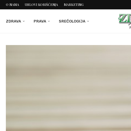
O NAMA
USLOVI KORIŠĆENJA
MARKETING
ZDRAVA
PRAVA
SREĆOLOGIJA