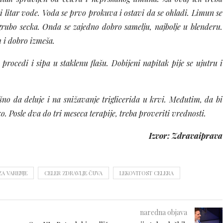
 i litar vode. Voda se prvo prokuva i ostavi da se ohladi. Limun se
rubo secka. Onda se zajedno dobro samelju, najbolje u blenderu.
 i dobro izmeša.
 procedi i sipa u staklenu flašu. Dobijeni napitak pije se ujutru i
no da deluje i na snižavanje triglicerida u krvi. Međutim, da bi
ko. Posle dva do tri meseca terapije, treba proveriti vrednosti.
Izvor: Zdravaiprava
ZA VARENJE
CELER ZDRAVLJE ČUVA
LEKOVITOST CELERA
naredna objava