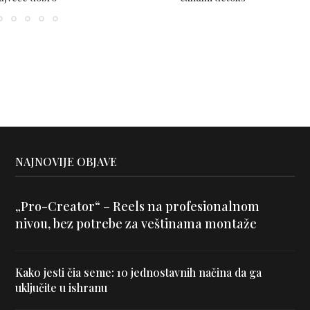
NAJNOVIJE OBJAVE
„Pro-Creator“ – Reels na profesionalnom
nivou, bez potrebe za veštinama montaže
Kako jesti čia seme: 10 jednostavnih načina da ga
uključite u ishranu