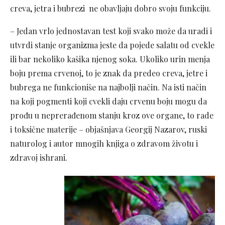
creva, jetra i bubrezi ne obavljaju dobro svoju funkciju.
– Jedan vrlo jednostavan test koji svako može da uradi i
utvrdi stanje organizma jeste da pojede salatu od cvekle
ili bar nekoliko kašika njenog soka. Ukoliko urin menja
boju prema crvenoj, to je znak da predeo creva, jetre i
bubrega ne funkcioniše na najbolji način. Na isti način
na koji pogmenti koji cvekli daju crvenu boju mogu da
prođu u neprerađenom stanju kroz ove organe, to rade
i toksične materije – objašnjava Georgij Nazarov, ruski
naturolog i autor mnogih knjiga o zdravom životu i
zdravoj ishrani.