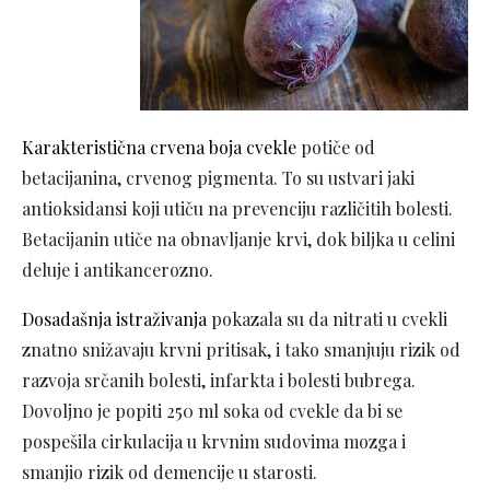
Karakteristična crvena boja cvekle
potiče od
betacijanina, crvenog pigmenta. To su ustvari jaki
antioksidansi koji utiču na prevenciju različitih bolesti.
Betacijanin utiče na obnavljanje krvi, dok biljka u celini
deluje i antikancerozno.
Dosadašnja istraživanja
pokazala su da nitrati u cvekli
znatno snižavaju krvni pritisak, i tako smanjuju rizik od
razvoja srčanih bolesti, infarkta i bolesti bubrega.
Dovoljno je popiti 250 ml soka od cvekle da bi se
pospešila cirkulacija u krvnim sudovima mozga i
smanjio rizik od demencije u starosti.