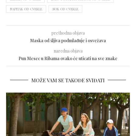
NAPITAK OD CVEKLE
SOK OD CVEKLE
prethodna objava
Maska od šljiva podmlađuje i osvežava
naredna objava
Pun Mesec u Ribama ovako će uticati na sve znake
MOŽE VAM SE TAKOĐE SVIĐATI