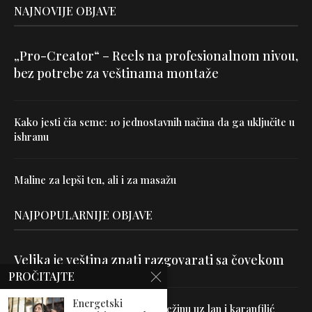
NAJNOVIJE OBJAVE
„Pro-Creator“ – Reels na profesionalnom nivou,
bez potrebe za veštinama montaže
Kako jesti čia seme: 10 jednostavnih načina da ga uključite u
ishranu
Maline za lepši ten, ali i za masažu
NAJPOPULARNIJE OBJAVE
Velika je veština znati razgovarati sa čovekom
PROČITAJTE
Energetski
Uništite parazite i normalizujte težinu uz lan i karanfilić