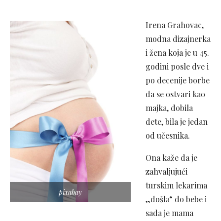
Irena Grahovac,
modna dizajnerka
i žena koja je u 45.
godini posle dve i
po decenije borbe
da se ostvari kao
majka, dobila
dete, bila je jedan
od učesnika.
Ona kaže da je
zahvaljujući
turskim lekarima
pixabay
„došla“ do bebe i
sada je mama