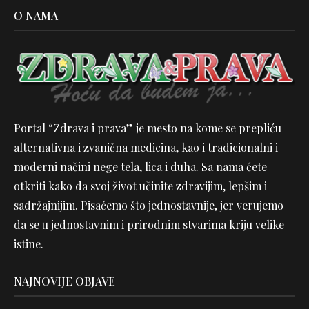
O NAMA
Portal “Zdrava i prava” je mesto na kome se prepliću
alternativna i zvanična medicina, kao i tradicionalni i
moderni načini nege tela, lica i duha. Sa nama ćete
otkriti kako da svoj život učinite zdravijim, lepšim i
sadržajnijim. Pisaćemo što jednostavnije, jer verujemo
da se u jednostavnim i prirodnim stvarima kriju velike
istine.
NAJNOVIJE OBJAVE