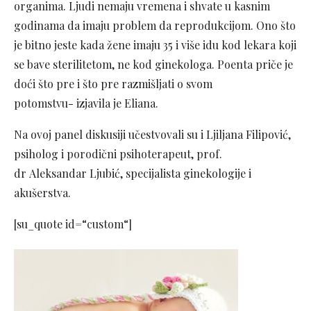
organima. Ljudi nemaju vremena i shvate u kasnim
godinama da imaju problem da reprodukcijom. Ono što
je bitno jeste kada žene imaju 35 i više idu kod lekara koji
se bave sterilitetom, ne kod ginekologa. Poenta priče je
doći što pre i što pre razmišljati o svom
potomstvu-
izjavila je Eliana.
Na ovoj panel diskusiji učestvovali su i Ljiljana Filipović,
psiholog i porodični psihoterapeut, prof.
dr Aleksandar Ljubić, specijalista ginekologije i
akušerstva.
[su_quote id=“custom“]