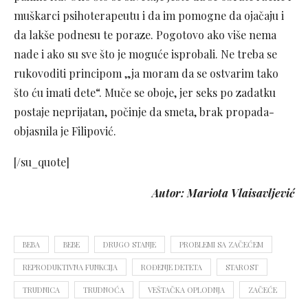
muškarci psihoterapeutu i da im pomogne da ojačaju i
da lakše podnesu te poraze. Pogotovo ako više nema
nade i ako su sve što je moguće isprobali. Ne treba se
rukovoditi principom „ja moram da se ostvarim tako
što ću imati dete“. Muče se oboje, jer seks po zadatku
postaje neprijatan, počinje da smeta, brak propada-
objasnila je Filipović.
[/su_quote]
Autor: Mariota Vlaisavljević
BEBA
BEBE
DRUGO STANJE
PROBLEMI SA ZAČEĆEM
REPRODUKTIVNA FUNKCIJA
ROĐENJE DETETA
STAROST
TRUDNICA
TRUDNOĆA
VEŠTAČKA OPLODNJA
ZAČEĆE