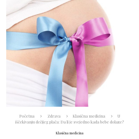
Početna
Zdrava
Klasična medicina
U
iščekivanju dečijeg plača: Da li je svejedno kada bebe dolaze?
Klasična medicina