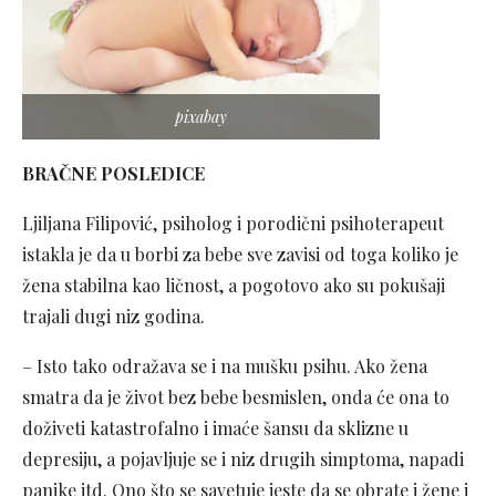
pixabay
BRAČNE POSLEDICE
Ljiljana Filipović, psiholog i porodični psihoterapeut
istakla je da u borbi za bebe sve zavisi od toga koliko je
žena stabilna kao ličnost, a pogotovo ako su pokušaji
trajali dugi niz godina.
– Isto tako odražava se i na mušku psihu. Ako žena
smatra da je život bez bebe besmislen, onda će ona to
doživeti katastrofalno i imaće šansu da sklizne u
depresiju, a pojavljuje se i niz drugih simptoma, napadi
panike itd. Ono što se savetuje jeste da se obrate i žene i