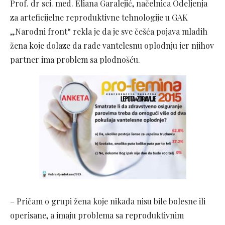
Prof. dr sci. med. Eliana Garalejić, načelnica Odeljenja
za arteficijelne reproduktivne tehnologije u GAK
„Narodni front“ rekla je da je sve češća pojava mladih
žena koje dolaze da rade vantelesnu oplodnju jer njihov
partner ima problem sa plodnošću.
– Pričam o grupi žena koje nikada nisu bile bolesne ili
operisane, a imaju problema sa reproduktivnim