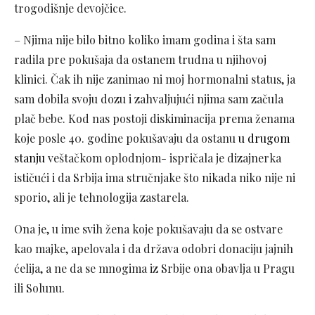
trogodišnje devojčice.
– Njima nije bilo bitno koliko imam godina i šta sam
radila pre pokušaja da ostanem trudna u njihovoj
klinici. Čak ih nije zanimao ni moj hormonalni status, ja
sam dobila svoju dozu i zahvaljujući njima sam začula
plač bebe. Kod nas postoji diskiminacija prema ženama
koje posle 40. godine pokušavaju da ostanu
u drugom
stanju
veštačkom oplodnjom- ispričala je dizajnerka
ističući i da Srbija ima stručnjake što nikada niko nije ni
sporio, ali je tehnologija zastarela.
Ona je, u ime svih žena koje pokušavaju da se ostvare
kao majke, apelovala i da država odobri donaciju jajnih
ćelija, a ne da se mnogima iz Srbije ona obavlja u Pragu
ili Solunu.