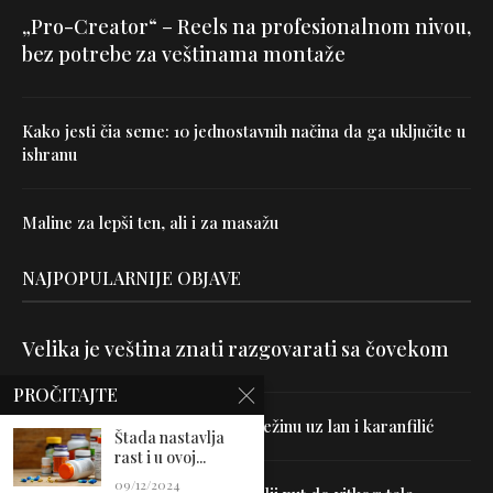
„Pro-Creator“ – Reels na profesionalnom nivou,
bez potrebe za veštinama montaže
Kako jesti čia seme: 10 jednostavnih načina da ga uključite u
ishranu
Maline za lepši ten, ali i za masažu
NAJPOPULARNIJE OBJAVE
Velika je veština znati razgovarati sa čovekom
PROČITAJTE
Uništite parazite i normalizujte težinu uz lan i karanfilić
Štada nastavlja
rast i u ovoj...
09/12/2024