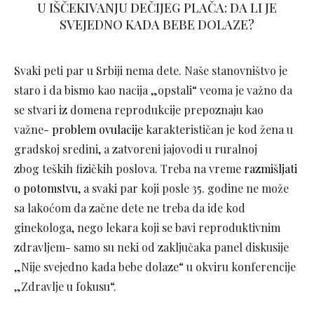
U IŠČEKIVANJU DEČIJEG PLAČA: DA LI JE
SVEJEDNO KADA BEBE DOLAZE?
Svaki peti par u Srbiji nema dete. Naše stanovništvo je
staro i da bismo kao nacija „opstali“ veoma je važno da
se stvari iz domena reprodukcije prepoznaju kao
važne-
problem ovulacije
karakterističan je kod žena u
gradskoj sredini, a zatvoreni jajovodi u ruralnoj
zbog teških fizičkih poslova. Treba na vreme
razmišljati
o potomstvu
, a svaki par koji posle 35. godine ne može
sa lakoćom da začne dete ne treba da ide kod
ginekologa, nego lekara koji se bavi reproduktivnim
zdravljem- samo su neki od zaključaka panel diskusije
„Nije svejedno kada bebe dolaze“ u okviru konferencije
„Zdravlje u fokusu“.