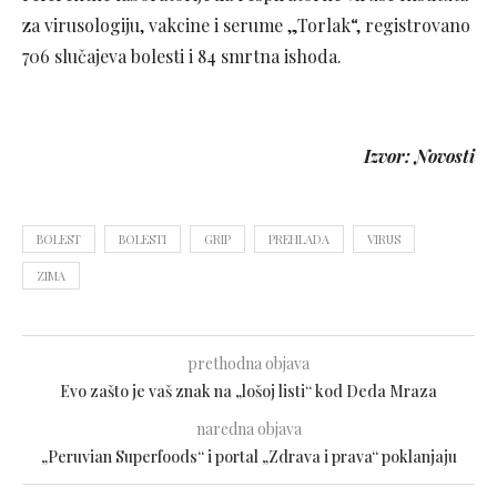
za virusologiju, vakcine i serume „Torlak“, registrovano
706 slučajeva bolesti i 84 smrtna ishoda.
Izvor: Novosti
BOLEST
BOLESTI
GRIP
PREHLADA
VIRUS
ZIMA
prethodna objava
Evo zašto je vaš znak na „lošoj listi“ kod Deda Mraza
naredna objava
„Peruvian Superfoods“ i portal „Zdrava i prava“ poklanjaju