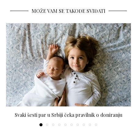
MOŽE VAM SE TAKOĐE SVIĐATI
Svaki šesti par u Srbiji čeka pravilnik o doniranju