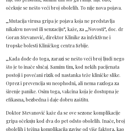
očekuje se nešto veći broj obolelih. To nije nova pojava.
„Mutacija virusa gripa je pojava koja ne predstavlja
nikakvu novost ili senzaciju“, kaže, za „Novosti“, doc. dr
Goran Stevanović, direktor Klinike za infektivne i
tropske bolesti Kliničkog centra Srbije.
„Kada dođe do toga, zarazi se nešto veći broj ljudi nego
što je to inače slučaj. Samim tim, kod nekih pacijenata
postoji i povećani rizik od nastanka teže kliničke slike.
Oprez i prevencija su neophodni, ali nema razloga za
širenje panike. Osim toga, vakcina koja je dostupna je
efikasna, bezbedna i daje dobru zaštitu.
Doktor Stevanović kaže da se ove sezone komplikacije
gripa očekuju kod dva do pet odsto obolelih. Inače, broj
obolelih i težina komplikacija zavise od više faktora, kao