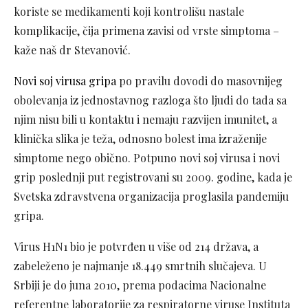
koriste se medikamenti koji kontrolišu nastale
komplikacije, čija primena zavisi od vrste simptoma –
kaže naš dr Stevanović.
Novi soj virusa gripa
po pravilu dovodi do masovnijeg
obolevanja iz jednostavnog razloga što ljudi do tada sa
njim nisu bili u kontaktu i nemaju razvijen imunitet, a
klinička slika je teža, odnosno bolest ima izraženije
simptome nego obično. Potpuno novi soj virusa i novi
grip poslednji put registrovani su 2009. godine, kada je
Svetska zdravstvena organizacija proglasila pandemiju
gripa.
Virus H1N1 bio je potvrđen u više od 214 država, a
zabeleženo je najmanje 18.449 smrtnih slučajeva. U
Srbiji je do juna 2010, prema podacima Nacionalne
referentne laboratorije za respiratorne viruse Instituta