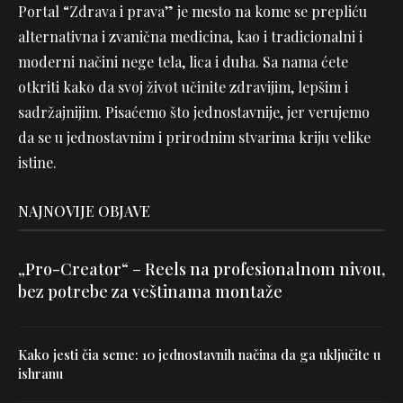
Portal “Zdrava i prava” je mesto na kome se prepliću
alternativna i zvanična medicina, kao i tradicionalni i
moderni načini nege tela, lica i duha. Sa nama ćete
otkriti kako da svoj život učinite zdravijim, lepšim i
sadržajnijim. Pisaćemo što jednostavnije, jer verujemo
da se u jednostavnim i prirodnim stvarima kriju velike
istine.
NAJNOVIJE OBJAVE
„Pro-Creator“ – Reels na profesionalnom nivou,
bez potrebe za veštinama montaže
Kako jesti čia seme: 10 jednostavnih načina da ga uključite u
ishranu