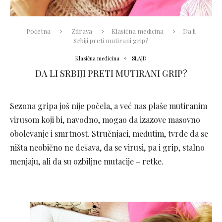
Početna
Zdrava
Klasična medicina
Da li
Srbiji preti mutirani grip?
Klasična medicina
SLAJD
DA LI SRBIJI PRETI MUTIRANI GRIP?
Sezona gripa još nije počela, a već nas plaše mutiranim
virusom koji bi, navodno, mogao da izazove masovno
obolevanje i smrtnost. Stručnjaci, međutim, tvrde da se
ništa neobično ne dešava, da se virusi, pa i grip, stalno
menjaju, ali da su ozbiljne mutacije – retke.