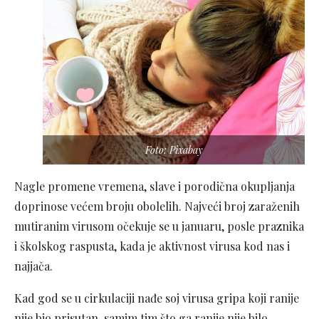
Foto: Pixabay
Nagle promene vremena, slave i porodična okupljanja
doprinose većem broju obolelih. Najveći broj zaraženih
mutiranim virusom očekuje se u januaru, posle praznika
i školskog raspusta, kada je aktivnost virusa kod nas i
najjača.
Kad god se u cirkulaciji nađe soj virusa gripa koji ranije
nije bio prisutan, samim tim što ga ranije nije bilo,