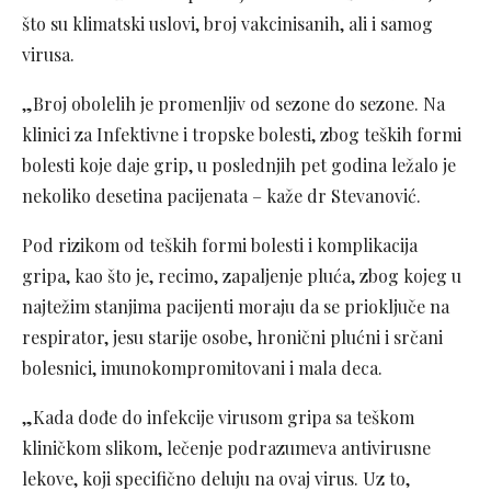
što su klimatski uslovi, broj vakcinisanih, ali i samog
virusa.
„Broj obolelih je promenljiv od sezone do sezone. Na
klinici za Infektivne i tropske bolesti, zbog teških formi
bolesti koje daje grip, u poslednjih pet godina ležalo je
nekoliko desetina pacijenata – kaže dr Stevanović.
Pod rizikom od teških formi bolesti i komplikacija
gripa, kao što je, recimo, zapaljenje pluća, zbog kojeg u
najtežim stanjima pacijenti moraju da se prioključe na
respirator, jesu starije osobe, hronični plućni i srčani
bolesnici, imunokompromitovani i mala deca.
„Kada dođe do infekcije virusom gripa sa teškom
kliničkom slikom, lečenje podrazumeva antivirusne
lekove, koji specifično deluju na ovaj virus. Uz to,