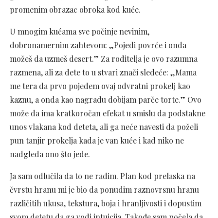
promenim obrazac obroka kod kuće.
U mnogim kućama sve počinje nevinim,
dobronamernim zahtevom: „Pojedi povrće i onda
možeš da uzmeš desert.” Za roditelja je ovo razumna
razmena, ali za dete to u stvari znači sledeće: „Mama
me tera da prvo pojedem ovaj odvratni prokelj kao
kaznu, a onda kao nagradu dobijam parče torte.” Ovo
može da ima kratkoročan efekat u smislu da podstakne
unos vlakana kod deteta, ali ga neće navesti da poželi
pun tanjir prokelja kada je van kuće i kad niko ne
nadgleda ono što jede.
Ja sam odlučila da to ne radim. Plan kod prelaska na
čvrstu hranu mi je bio da ponudim raznovrsnu hranu
različitih ukusa, tekstura, boja i hranljivosti i dopustim
svom detetu da ga vodi intuicija. Takođe sam počela da