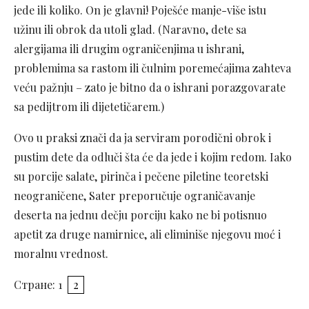
jede ili koliko. On je glavni! Poješće manje-više istu
užinu ili obrok da utoli glad. (Naravno, dete sa
alergijama ili drugim ograničenjima u ishrani,
problemima sa rastom ili čulnim poremećajima zahteva
veću pažnju – zato je bitno da o ishrani porazgovarate
sa pedijtrom ili dijetetičarem.)
Ovo u praksi znači da ja serviram porodični obrok i
pustim dete da odluči šta će da jede i kojim redom. Iako
su porcije salate, pirinča i pečene piletine teoretski
neograničene, Sater preporučuje ograničavanje
deserta na jednu dečju porciju kako ne bi potisnuo
apetit za druge namirnice, ali eliminiše njegovu moć i
moralnu vrednost.
Стране:
1
2