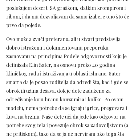
poslužujem desert SA graškom, slatkim krompirom i
ribom, i da mu dozvoljavam da samo izabere ono što će
prvo da pojede.
Ovo možda zvuči preterano, ali u stvari predstavlja
dobro istraženu i dokumentovanu preporuku
zasnovanu na principima Podele odgovornosti koju je
definisala Elin Sater, na osnovu preko 40 godina
kliničkog rada i istraživanja u oblasti ishrane. Sater
smatra da je posao roditelja da odredi šta, kad i gde se
obrok ili užina dešava, dok je dete zaduženo za
određivanje koju hranu konzumira i koliko. Po ovom
modelu, nema potrebe da se igraju igrice, pregovara i
kuva na brzinu. Naše dete uči da jede kao odgovor na
potrebe svog tela i povezuje obrok sa zadovoljstvom (a
ne pritiskom), tako da se ja ne nerviram oko toga šta