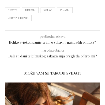
DESERT
ISHRANA
KOLAČ
VLAKNA
ZDRAVA ISHRANA
prethodna objava
Koliko aviokompanije brinu o zdravlju najmlađih putnika?
naredna objava
Da li su dani telefonskog zakazivanja pregleda odbrojani?
MOŽE VAM SE TAKOĐE SVIĐATI