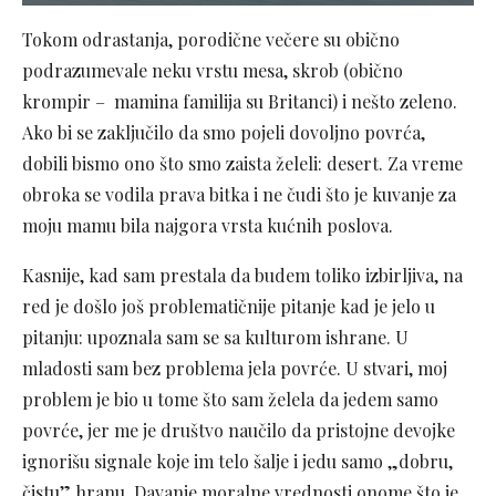
Tokom odrastanja, porodične večere su obično
podrazumevale neku vrstu mesa, skrob (obično
krompir – mamina familija su Britanci) i nešto zeleno.
Ako bi se zaključilo da smo pojeli dovoljno povrća,
dobili bismo ono što smo zaista želeli: desert. Za vreme
obroka se vodila prava bitka i ne čudi što je kuvanje za
moju mamu bila najgora vrsta kućnih poslova.
Kasnije, kad sam prestala da budem toliko izbirljiva, na
red je došlo još problematičnije pitanje kad je jelo u
pitanju: upoznala sam se sa kulturom ishrane. U
mladosti sam bez problema jela povrće. U stvari, moj
problem je bio u tome što sam želela da jedem samo
povrće, jer me je društvo naučilo da pristojne devojke
ignorišu signale koje im telo šalje i jedu samo „dobru,
čistu” hranu. Davanje moralne vrednosti onome što je