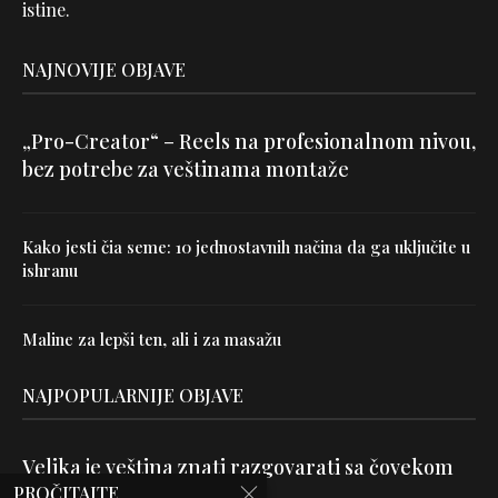
istine.
NAJNOVIJE OBJAVE
„Pro-Creator“ – Reels na profesionalnom nivou,
bez potrebe za veštinama montaže
Kako jesti čia seme: 10 jednostavnih načina da ga uključite u
ishranu
Maline za lepši ten, ali i za masažu
NAJPOPULARNIJE OBJAVE
Velika je veština znati razgovarati sa čovekom
PROČITAJTE