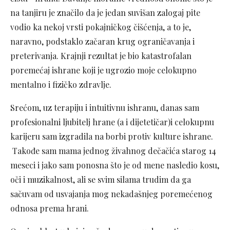
na tanjiru je značilo da je jedan suvišan zalogaj pite
vodio ka nekoj vrsti pokajničkog čišćenja, a to je,
naravno, podstaklo začaran krug ograničavanja i
preterivanja. Krajnji rezultat je bio katastrofalan
poremećaj ishrane koji je ugrozio moje celokupno
mentalno i fizičko zdravlje.
Srećom, uz terapiju i intuitivnu ishranu, danas sam
profesionalni ljubitelj hrane (a i dijetetičar)i celokupnu
karijeru sam izgradila na borbi protiv kulture ishrane.
Takođe sam mama jednog živahnog dečačića starog 14
meseci i jako sam ponosna što je od mene nasledio kosu,
oči i muzikalnost, ali se svim silama trudim da ga
sačuvam od usvajanja mog nekadašnjeg poremećenog
odnosa prema hrani.