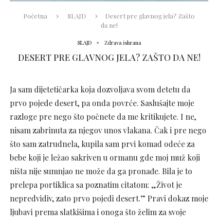
Početna
SLAJD
Desert pre glavnog jela? Zašto
da ne!
SLAJD
Zdrava ishrana
DESERT PRE GLAVNOG JELA? ZAŠTO DA NE!
Ja sam dijetetičarka koja dozvoljava svom detetu da
prvo pojede desert, pa onda povrće. Saslušajte moje
razloge pre nego što počnete da me kritikujete. I ne,
nisam zabrinuta za njegov unos vlakana. Čak i pre nego
što sam zatrudnela, kupila sam prvi komad odeće za
bebe koji je ležao sakriven u ormanu gde moj muž koji
ništa nije sumnjao ne može da ga pronađe. Bila je to
prelepa portiklica sa poznatim citatom: „Život je
nepredvidiv, zato prvo pojedi desert.” Pravi dokaz moje
ljubavi prema slatkišima i onoga što želim za svoje