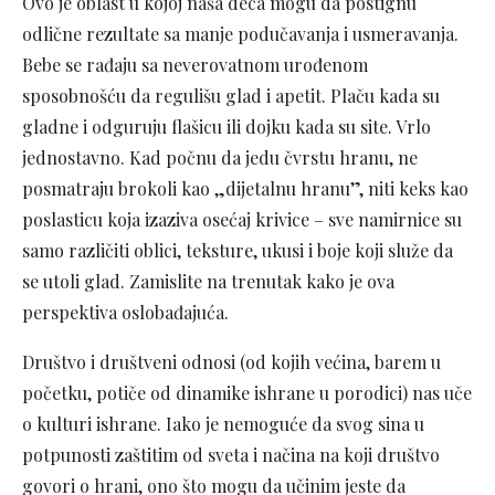
Ovo je oblast u kojoj naša deca mogu da postignu
odlične rezultate sa manje podučavanja i usmeravanja.
Bebe se rađaju sa neverovatnom urođenom
sposobnošću da regulišu glad i apetit. Plaču kada su
gladne i odguruju flašicu ili dojku kada su site. Vrlo
jednostavno. Kad počnu da jedu čvrstu hranu, ne
posmatraju brokoli kao „dijetalnu hranu”, niti keks kao
poslasticu koja izaziva osećaj krivice – sve namirnice su
samo različiti oblici, teksture, ukusi i boje koji služe da
se utoli glad. Zamislite na trenutak kako je ova
perspektiva oslobađajuća.
Društvo i društveni odnosi (od kojih većina, barem u
početku, potiče od dinamike ishrane u porodici) nas uče
o kulturi ishrane. Iako je nemoguće da svog sina u
potpunosti zaštitim od sveta i načina na koji društvo
govori o hrani, ono što mogu da učinim jeste da