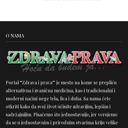
O NAMA
Portal “Zdrava i prava” je mesto na kome se prepliću
alternativna i zvanična medicina, kao i tradicionalni i
moderni načini nege tela, lica i duha. Sa nama ćete
otkriti kako da svoj život učinite zdravijim, lepšim i
sadržajnijim. Pisaćemo što jednostavnije, jer verujemo
da se u jednostavnim i prirodnim stvarima kriju velike