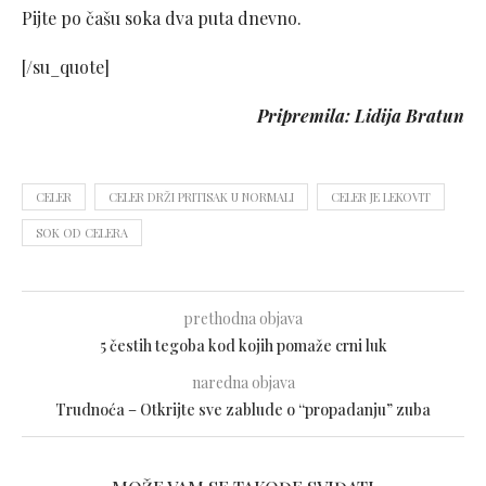
Pijte po čašu soka dva puta dnevno.
[/su_quote]
Pripremila: Lidija Bratun
CELER
CELER DRŽI PRITISAK U NORMALI
CELER JE LEKOVIT
SOK OD CELERA
prethodna objava
5 čestih tegoba kod kojih pomaže crni luk
naredna objava
Trudnoća – Otkrijte sve zablude o “propadanju” zuba