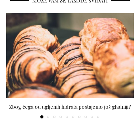
MOŽE VAM SE TAKOĐE SVIĐATI
Zbog čega od ugljenih hidrata postajemo još gladniji?