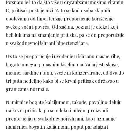
Poznato je i to da što više u organizam unosimo vitamin
C, pritisak postaje niži. Zato se kod osoba sklonih
obolevanju od hipertenzije preporučuje korišćenje
svežeg voća i povrća. Od začina, poznat je efekat koji
beli luk ima na smanjenje pritiska, pa se on preporučuje
u svakodnevnoj ishrani hipertenzičara.
Uz to se preporučuje i uvođenje u ishranu masne ribe,
bogate omega-3-masnim kiselinama. Valja jesti skuše,
inćune, sardine i tunu, sveže ili konzervirane, od dva do
tri puta nedeljno kako bi se krvni pritisak održavao u
granicama normale.
Namirnice bogate kalcijumom, takođe, povoljno deluju
na krvni pritisak, pa se mleko i mlečni proizvodi
preporučuju u svakodnevnoj ishrani, kao i uzimanje
namirnica bogatih kalijumom, poput paradajza i