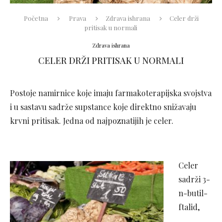
Početna
Prava
Zdrava ishrana
Celer drži
pritisak u normali
Zdrava ishrana
CELER DRŽI PRITISAK U NORMALI
Postoje namirnice koje imaju farmakoterapijska svojstva
i u sastavu sadrže supstance koje direktno snižavaju
krvni pritisak. Jedna od najpoznatijih je celer.
Celer
sadrži 3-
n-butil-
ftalid,