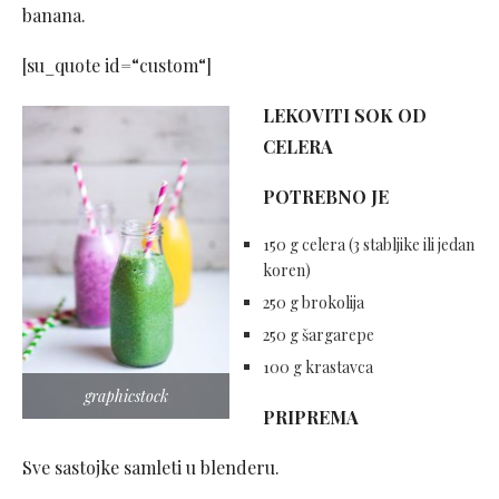
banana.
[su_quote id=“custom“]
LEKOVITI SOK OD
CELERA
POTREBNO JE
150 g celera (3 stabljike ili jedan
koren)
250 g brokolija
250 g šargarepe
100 g krastavca
graphicstock
PRIPREMA
Sve sastojke samleti u blenderu.