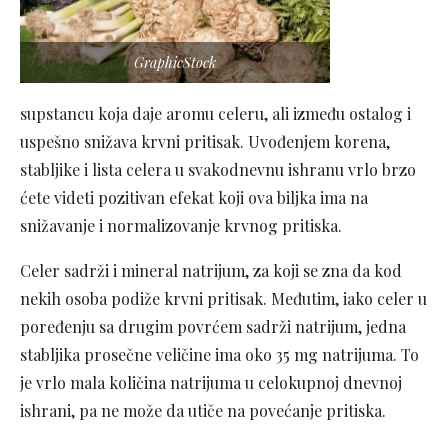
GraphicStock
supstancu koja daje aromu celeru, ali između ostalog i
uspešno snižava krvni pritisak. Uvođenjem korena,
stabljike i lista celera u svakodnevnu ishranu vrlo brzo
ćete videti pozitivan efekat koji ova biljka ima na
snižavanje i normalizovanje krvnog pritiska.
Celer sadrži i mineral natrijum, za koji se zna da kod
nekih osoba podiže krvni pritisak. Međutim, iako celer u
poređenju sa drugim povrćem sadrži natrijum, jedna
stabljika prosečne veličine ima oko 35 mg natrijuma. To
je vrlo mala količina natrijuma u celokupnoj dnevnoj
ishrani, pa ne može da utiče na povećanje pritiska.