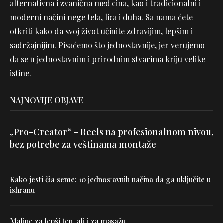
alternativna i zvanična medicina, kao i tradicionalni i
moderni načini nege tela, lica i duha. Sa nama ćete
otkriti kako da svoj život učinite zdravijim, lepšim i
sadržajnijim. Pisaćemo što jednostavnije, jer verujemo
da se u jednostavnim i prirodnim stvarima kriju velike
istine.
NAJNOVIJE OBJAVE
„Pro-Creator“ – Reels na profesionalnom nivou,
bez potrebe za veštinama montaže
Kako jesti čia seme: 10 jednostavnih načina da ga uključite u
ishranu
Maline za lepši ten, ali i za masažu