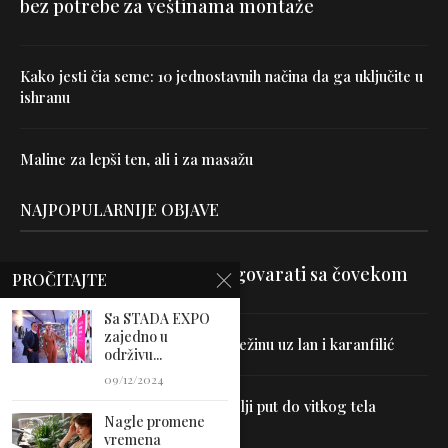
bez potrebe za veštinama montaže
Kako jesti čia seme: 10 jednostavnih načina da ga uključite u
ishranu
Maline za lepši ten, ali i za masažu
NAJPOPULARNIJE OBJAVE
Velika je veština znati razgovarati sa čovekom
PROČITAJTE
Sa STADA EXPO
zajedno u
Uništite parazite i normalizujte težinu uz lan i karanfilić
održivu...
09/12/2024
Dr Hajder: Akupunktura je najbolji put do vitkog tela
Nagle promene
vremena