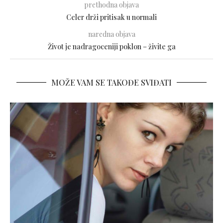
prethodna objava
Celer drži pritisak u normali
naredna objava
Život je nadragoceniji poklon – živite ga
MOŽE VAM SE TAKOĐE SVIĐATI