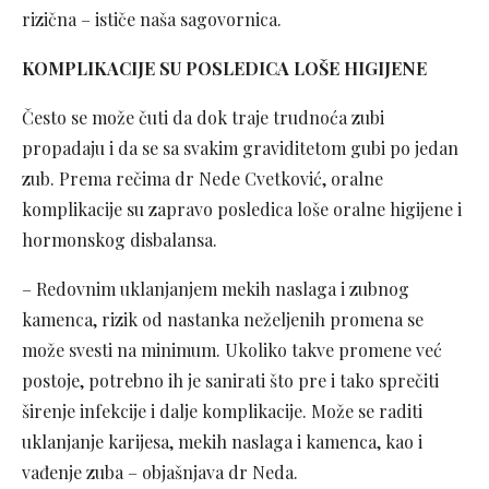
rizična – ističe naša sagovornica.
KOMPLIKACIJE SU POSLEDICA LOŠE HIGIJENE
Često se može čuti da dok traje trudnoća zubi
propadaju i da se sa svakim graviditetom gubi po jedan
zub. Prema rečima dr Nede Cvetković, oralne
komplikacije su zapravo posledica loše oralne higijene i
hormonskog disbalansa.
– Redovnim uklanjanjem mekih naslaga i zubnog
kamenca, rizik od nastanka neželjenih promena se
može svesti na minimum. Ukoliko takve promene već
postoje, potrebno ih je sanirati što pre i tako sprečiti
širenje infekcije i dalje komplikacije. Može se raditi
uklanjanje karijesa, mekih naslaga i kamenca, kao i
vađenje zuba – objašnjava dr Neda.