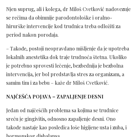
Njen suprug, ali i kolega, dr Miloš Cvetković nadovezuje
se rečima da obimnije parodontološke i oralno-
hirurške intervencije kod trudnica treba odložiti za
period nakon porođaja.
– Takođe, postoji neopravdano mišljenje da je upotreba
lokalnih anestetika dok traje trudnoća štetna. Ukoliko
je potrebno sprovesti lečenje, bezbednija je bezbolna
intervencija, jer bol predstavlja stres za organizam, a
samim tim i za bebu – kaže dr Miloš Cvetković.
NAJČEŠĆA POJAVA – ZAPALJENJE DESNI
Jedan od najčešćih problema sa kojima se trudnice
sreću je gingivitis, odnosno zapaljenje desni. Ono
takođe nastaje kao posledica loše higijene usta i zuba, i
hormonskog disbalansa.