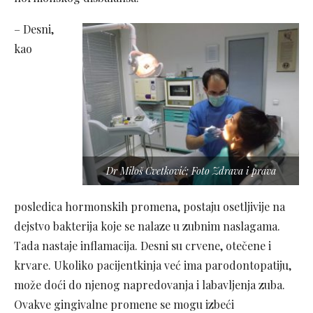
– Desni,
kao
Dr Miloš Cvetković; Foto Zdrava i prava
posledica hormonskih promena, postaju osetljivije na
dejstvo bakterija koje se nalaze u zubnim naslagama.
Tada nastaje inflamacija. Desni su crvene, otečene i
krvare. Ukoliko pacijentkinja već ima parodontopatiju,
može doći do njenog napredovanja i labavljenja zuba.
Ovakve gingivalne promene se mogu izbeći