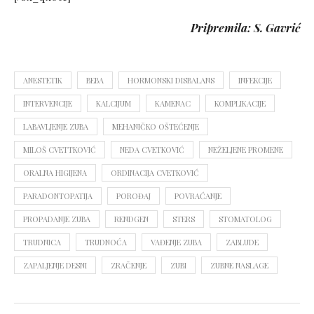
Pripremila: S. Gavrić
ANESTETIK
BEBA
HORMONSKI DISBALANS
INFEKCIJE
INTERVENCIJE
KALCIJUM
KAMENAC
KOMPLIKACIJE
LABAVLJENJE ZUBA
MEHANIČKO OŠTEĆENJE
MILOŠ CVETTKOVIĆ
NEDA CVETKOVIĆ
NEŽELJENE PROMENE
ORALNA HIGIJENA
ORDINACIJA CVETKOVIĆ
PARADONTOPATIJA
POROĐAJ
POVRAĆANJE
PROPADANJE ZUBA
RENDGEN
STERS
STOMATOLOG
TRUDNICA
TRUDNOĆA
VAĐENJE ZUBA
ZABLUDE
ZAPALJENJE DESNI
ZRAČENJE
ZUBI
ZUBNE NASLAGE