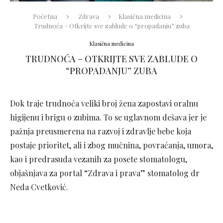
Početna
Zdrava
Klasična medicina
Trudnoća – Otkrijte sve zablude o “propadanju” zuba
Klasična medicina
TRUDNOĆA – OTKRIJTE SVE ZABLUDE O
“PROPADANJU” ZUBA
Dok traje trudnoća veliki broj žena zapostavi oralnu
higijenu i brigu o zubima. To se uglavnom dešava jer je
pažnja preusmerena na razvoj i zdravlje bebe koja
postaje prioritet, ali i zbog mučnina, povraćanja, umora,
kao i predrasuda vezanih za posete stomatologu,
objašnjava za portal “Zdrava i prava” stomatolog dr
Neda Cvetković.