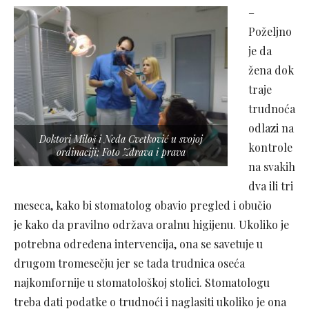
–
Poželjno
je da
žena dok
traje
trudnoća
odlazi na
Doktori Miloš i Neda Cvetković u svojoj
kontrole
ordinaciji; Foto Zdrava i prava
na svakih
dva ili tri
meseca, kako bi stomatolog obavio pregled i obučio
je kako da pravilno održava oralnu higijenu. Ukoliko je
potrebna određena intervencija, ona se savetuje u
drugom tromesečju jer se tada trudnica oseća
najkomfornije u stomatološkoj stolici. Stomatologu
treba dati podatke o trudnoći i naglasiti ukoliko je ona