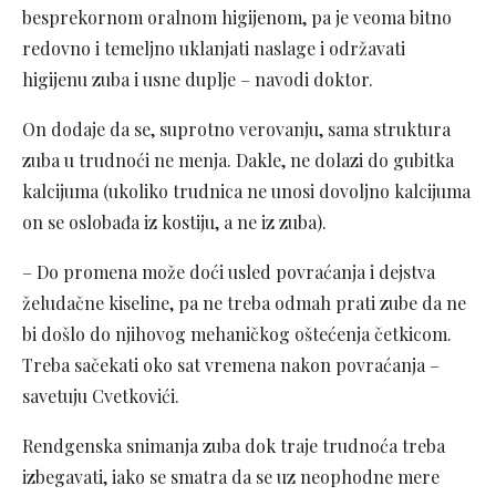
besprekornom oralnom higijenom, pa je veoma bitno
redovno i temeljno uklanjati naslage i održavati
higijenu zuba i usne duplje – navodi doktor.
On dodaje da se, suprotno verovanju, sama struktura
zuba u trudnoći ne menja. Dakle, ne dolazi do gubitka
kalcijuma (ukoliko trudnica ne unosi dovoljno kalcijuma
on se oslobađa iz kostiju, a ne iz zuba).
– Do promena može doći usled povraćanja i dejstva
želudačne kiseline, pa ne treba odmah prati zube da ne
bi došlo do njihovog mehaničkog oštećenja četkicom.
Treba sačekati oko sat vremena nakon povraćanja –
savetuju Cvetkovići.
Rendgenska snimanja zuba dok traje trudnoća treba
izbegavati, iako se smatra da se uz neophodne mere