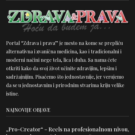
Portal “Zdrava i prava” je mesto na kome se prepliću
alternativna i zvanična medicina, kao i tradicionalni i
moderni načini nege tela, lica i duha. Sa nama ćete
otkriti kako da svoj život učinite zdravijim, lepšim i
sadržajnijim. Pisaćemo što jednostavnije, jer verujemo
da se u jednostavnim i prirodnim stvarima kriju velike
istine.
NAJNOVIJE OBJAVE
„Pro-Creator“ – Reels na profesionalnom nivou,