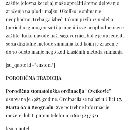
zaštite (olovna kecelja) može sprečiti štetno delovanje
zračenja na plod i majku. Ukoliko je snimanje
neophodno, treba ga izbeći tokom prvih 12 nedelja
(period organogeneze) i primeniti sve neophodne mere
zaštite. Kako navode naši sagovornici, bolje je opredeliti
se za digitalne metode snimanja kod kojih je zračenje
do 70 odsto manje nego kod klasičnih metoda snimanja.
[su_quote id=“custom“]
PORODIČNA TRADICIJA
Porodična stomatološka ordinacija “Cvetković”
osnovana je 1987. godine. Ordinacija se nalazi u Ulici
27.
Marta 6A u Beogradu
. Sve potrebne informacije
možete dobiti putem telefona:
060/3237 521.
[/su_quote]