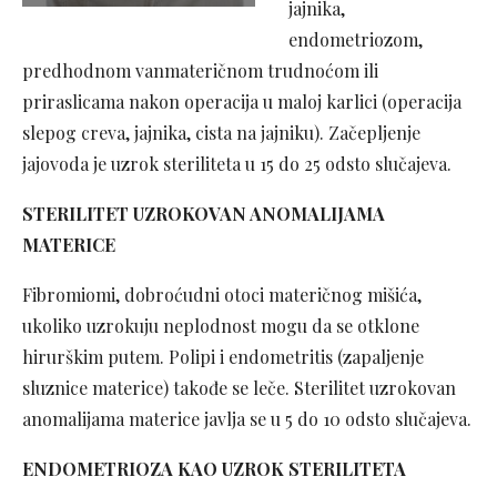
jajnika,
endometriozom,
predhodnom vanmateričnom trudnoćom ili
priraslicama nakon operacija u maloj karlici (operacija
slepog creva, jajnika, cista na jajniku). Začepljenje
jajovoda je uzrok steriliteta u 15 do 25 odsto slučajeva.
STERILITET UZROKOVAN ANOMALIJAMA
MATERICE
Fibromiomi, dobroćudni otoci materičnog mišića,
ukoliko uzrokuju neplodnost mogu da se otklone
hirurškim putem. Polipi i endometritis (zapaljenje
sluznice materice) takođe se leče. Sterilitet uzrokovan
anomalijama materice javlja se u 5 do 10 odsto slučajeva.
ENDOMETRIOZA KAO UZROK STERILITETA