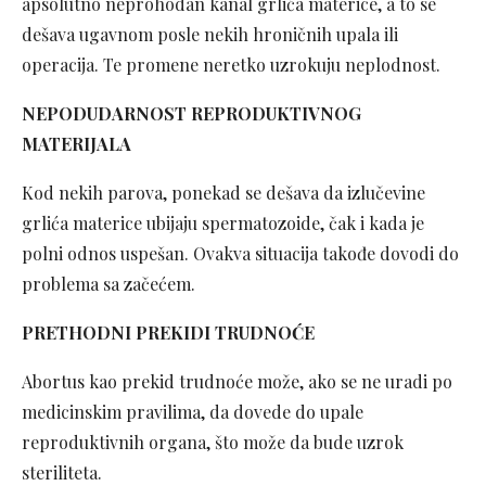
apsolutno neprohodan kanal grlića materice, a to se
dešava ugavnom posle nekih hroničnih upala ili
operacija. Te promene neretko uzrokuju neplodnost.
NEPODUDARNOST REPRODUKTIVNOG
MATERIJALA
Kod nekih parova, ponekad se dešava da izlučevine
grlića materice ubijaju spermatozoide, čak i kada je
polni odnos uspešan. Ovakva situacija takođe dovodi do
problema sa začećem.
PRETHODNI PREKIDI TRUDNOĆE
Abortus kao prekid trudnoće može, ako se ne uradi po
medicinskim pravilima, da dovede do upale
reproduktivnih organa, što može da bude uzrok
steriliteta.