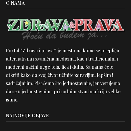
O NAMA
Portal “Zdrava i prava” je mesto na kome se prepliću
alternativna i zvanična medicina, kao i tradicionalni i
moderni načini nege tela, lica i duha. Sa nama ćete
otkriti kako da svoj život učinite zdravijim, lepšim i
sadržajnijim. Pisaćemo što jednostavnije, jer verujemo
da se u jednostavnim i prirodnim stvarima kriju velike
istine.
NAJNOVIJE OBJAVE