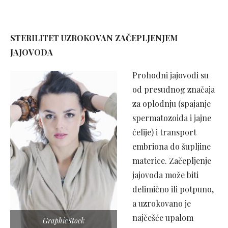
STERILITET UZROKOVAN ZAČEPLJENJEM
JAJOVODA
Prohodni jajovodi su
od presudnog značaja
za oplodnju (spajanje
spermatozoida i jajne
ćelije) i transport
embriona do šupljine
materice. Začepljenje
jajovoda može biti
delimično ili potpuno,
a uzrokovano je
najčešće upalom
GraphicStock