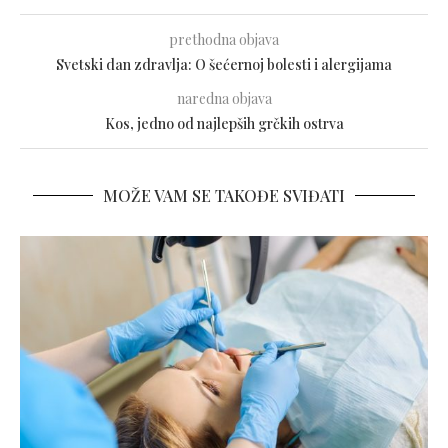
prethodna objava
Svetski dan zdravlja: O šećernoj bolesti i alergijama
naredna objava
Kos, jedno od najlepših grčkih ostrva
MOŽE VAM SE TAKOĐE SVIĐATI