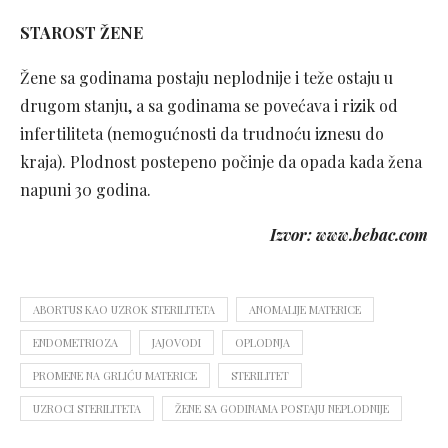
STAROST ŽENE
Žene sa godinama postaju neplodnije i teže ostaju u
drugom stanju, a sa godinama se povećava i rizik od
infertiliteta (nemogućnosti da trudnoću iznesu do
kraja). Plodnost postepeno počinje da opada kada žena
napuni 30 godina.
Izvor: www.bebac.com
ABORTUS KAO UZROK STERILITETA
ANOMALIJE MATERICE
ENDOMETRIOZA
JAJOVODI
OPLODNJA
PROMENE NA GRLIĆU MATERICE
STERILITET
UZROCI STERILITETA
ŽENE SA GODINAMA POSTAJU NEPLODNIJE