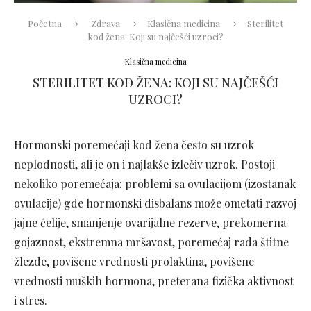
Početna
Zdrava
Klasična medicina
Sterilitet
kod žena: Koji su najčešći uzroci?
Klasična medicina
STERILITET KOD ŽENA: KOJI SU NAJČEŠĆI
UZROCI?
Hormonski poremećaji kod žena često su uzrok
neplodnosti, ali je on i najlakše izlečiv uzrok. Postoji
nekoliko poremećaja: problemi sa ovulacijom (izostanak
ovulacije) gde hormonski disbalans može ometati razvoj
jajne ćelije, smanjenje ovarijalne rezerve, prekomerna
gojaznost, ekstremna mršavost, poremećaj rada štitne
žlezde, povišene vrednosti prolaktina, povišene
vrednosti muških hormona, preterana fizička aktivnost
i stres.