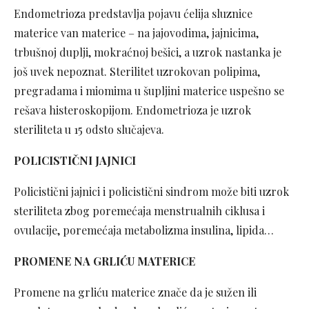
Endometrioza predstavlja pojavu ćelija sluznice
materice van materice – na jajovodima, jajnicima,
trbušnoj duplji, mokraćnoj bešici, a uzrok nastanka je
još uvek nepoznat. Sterilitet uzrokovan polipima,
pregradama i miomima u šupljini materice uspešno se
rešava histeroskopijom. Endometrioza je uzrok
steriliteta u 15 odsto slučajeva.
POLICISTIČNI JAJNICI
Policistični jajnici i policistični sindrom može biti uzrok
steriliteta zbog poremećaja menstrualnih ciklusa i
ovulacije, poremećaja metabolizma insulina, lipida…
PROMENE NA GRLIĆU MATERICE
Promene na grliću materice znače da je sužen ili