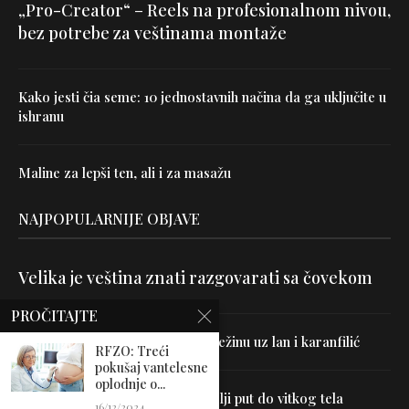
„Pro-Creator“ – Reels na profesionalnom nivou,
bez potrebe za veštinama montaže
Kako jesti čia seme: 10 jednostavnih načina da ga uključite u
ishranu
Maline za lepši ten, ali i za masažu
NAJPOPULARNIJE OBJAVE
Velika je veština znati razgovarati sa čovekom
PROČITAJTE
Uništite parazite i normalizujte težinu uz lan i karanfilić
RFZO: Treći
pokušaj vantelesne
oplodnje o...
Dr Hajder: Akupunktura je najbolji put do vitkog tela
16/12/2024