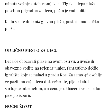
minuta vožnje autobusom), kao i Tigaki – lepa plaža i
posebno prigodna za decu, pošto je voda plitka.
Kada se ide dole niz glavnu plažu, postoji i nudistička
plaža.
ODLIČNO MESTO ZA DECU
Deca će obožavati plaže na ovom ostrvu, a uveče ih
obavezno vodite na Friends junior, fantastično dečije
igralište koje se nalazi u gradu Kos. Za samo 4€ osoblje
će paziti na vašu decu dok večerate, pijete kafu ili
surfujete internetom, a u cenu je uključen i veliki balon i
piće po izboru.
NOĆNI ŽIVOT