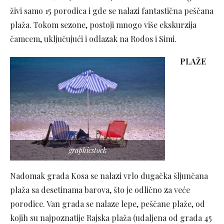
živi samo 15 porodica i gde se nalazi fantastična peščana
plaža. Tokom sezone, postoji mnogo više ekskurzija
čamcem, uključujući i odlazak na Rodos i Simi.
PLAŽE
graphicstock
Nadomak grada Kosa se nalazi vrlo dugačka šljunčana
plaža sa desetinama barova, što je odlično za veće
porodice. Van grada se nalaze lepe, peščane plaže, od
kojih su najpoznatije Rajska plaža (udaljena od grada 45