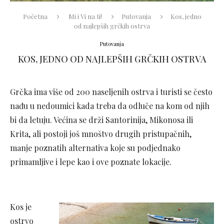
Početna
Mi i Vi na ti!
Putovanja
Kos, jedno
od najlepših grčkih ostrva
Putovanja
KOS, JEDNO OD NAJLEPŠIH GRČKIH OSTRVA
Grčka ima više od 200 naseljenih ostrva i turisti se često
nađu u nedoumici kada treba da odluče na kom od njih
bi da letuju. Većina se drži Santorinija, Mikonosa ili
Krita, ali postoji još mnoštvo drugih pristupačnih,
manje poznatih alternativa koje su podjednako
primamljive i lepe kao i ove poznate lokacije.
Kos je
ostrvo