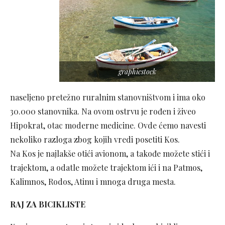
graphicstock
naseljeno pretežno ruralnim stanovništvom i ima oko
30.000 stanovnika. Na ovom ostrvu je rođen i živeo
Hipokrat, otac moderne medicine. Ovde ćemo navesti
nekoliko razloga zbog kojih vredi posetiti Kos.
Na Kos je najlakše otići avionom, a takođe možete stići i
trajektom, a odatle možete trajektom ići i na Patmos,
Kalimnos, Rodos, Atinu i mnoga druga mesta.
RAJ ZA BICIKLISTE