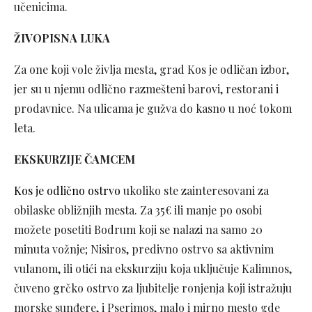
učenicima.
ŽIVOPISNA LUKA
Za one koji vole življa mesta, grad Kos je odličan izbor,
jer su u njemu odlično razmešteni barovi, restorani i
prodavnice. Na ulicama je gužva do kasno u noć tokom
leta.
EKSKURZIJE ČAMCEM
Kos je odlično ostrvo
ukoliko ste zainteresovani za
obilaske obližnjih mesta. Za 35€ ili manje po osobi
možete posetiti Bodrum koji se nalazi na samo 20
minuta vožnje; Nisiros, predivno ostrvo sa aktivnim
vulanom, ili otići na ekskurziju koja uključuje Kalimnos,
čuveno grčko ostrvo za ljubitelje ronjenja koji istražuju
morske sunđere, i Pserimos, malo i mirno mesto gde