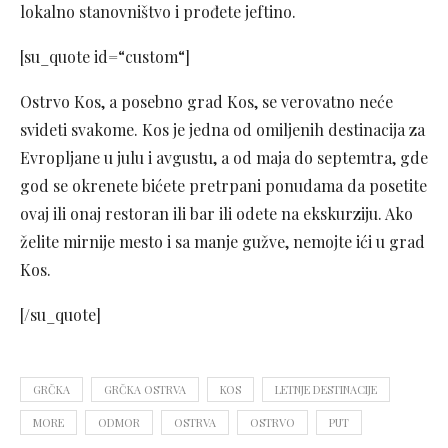
lokalno stanovništvo i prođete jeftino.
[su_quote id=“custom“]
Ostrvo Kos, a posebno grad Kos, se verovatno neće
svideti svakome. Kos je jedna od omiljenih destinacija za
Evropljane u julu i avgustu, a od maja do septemtra, gde
god se okrenete bićete pretrpani ponudama da posetite
ovaj ili onaj restoran ili bar ili odete na ekskurziju. Ako
želite mirnije mesto i sa manje gužve, nemojte ići u grad
Kos.
[/su_quote]
GRČKA
GRČKA OSTRVA
KOS
LETNJE DESTINACIJE
MORE
ODMOR
OSTRVA
OSTRVO
PUT