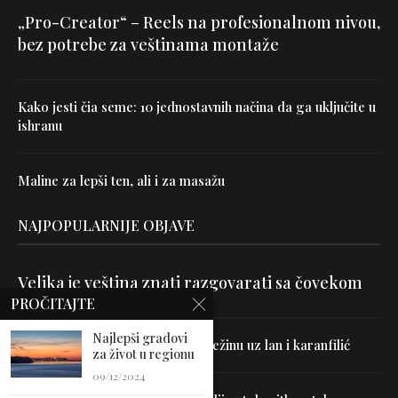
„Pro-Creator“ – Reels na profesionalnom nivou,
bez potrebe za veštinama montaže
Kako jesti čia seme: 10 jednostavnih načina da ga uključite u
ishranu
Maline za lepši ten, ali i za masažu
NAJPOPULARNIJE OBJAVE
Velika je veština znati razgovarati sa čovekom
PROČITAJTE
Najlepši gradovi
Uništite parazite i normalizujte težinu uz lan i karanfilić
za život u regionu
09/12/2024