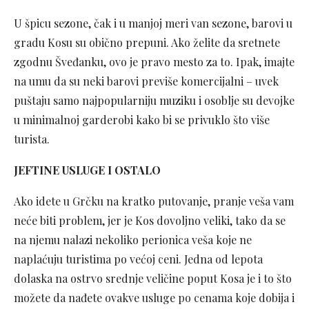
U špicu sezone, čak i u manjoj meri van sezone, barovi u
gradu Kosu su obično prepuni. Ako želite da sretnete
zgodnu Šveđanku, ovo je pravo mesto za to. Ipak, imajte
na umu da su neki barovi previše komercijalni – uvek
puštaju samo najpopularniju muziku i osoblje su devojke
u minimalnoj garderobi kako bi se privuklo što više
turista.
JEFTINE USLUGE I OSTALO
Ako idete u Grčku na kratko putovanje, pranje veša vam
neće biti problem, jer je Kos dovoljno veliki, tako da se
na njemu nalazi nekoliko perionica veša koje ne
naplaćuju turistima po većoj ceni. Jedna od lepota
dolaska na ostrvo srednje veličine poput Kosa je i to što
možete da nađete ovakve usluge po cenama koje dobija i