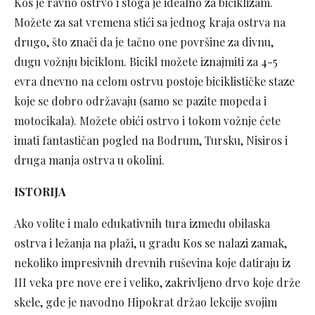
Kos je ravno ostrvo i stoga je idealno za biciklizam.
Možete za sat vremena stići sa jednog kraja ostrva na
drugo, što znači da je tačno one površine za divnu,
dugu vožnju biciklom. Bicikl možete iznajmiti za 4-5
evra dnevno na celom ostrvu postoje biciklističke staze
koje se dobro održavaju (samo se pazite mopeda i
motocikala). Možete obići ostrvo i tokom vožnje ćete
imati fantastičan pogled na Bodrum, Tursku, Nisiros i
druga manja ostrva u okolini.
ISTORIJA
Ako volite i malo edukativnih tura između obilaska
ostrva i ležanja na plaži, u gradu Kos se nalazi zamak,
nekoliko impresivnih drevnih ruševina koje datiraju iz
III veka pre nove ere i veliko, zakrivljeno drvo koje drže
skele, gde je navodno Hipokrat držao lekcije svojim