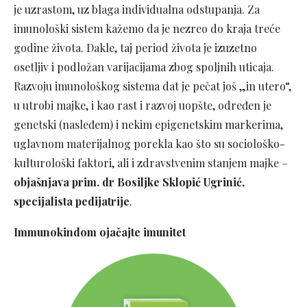
je uzrastom, uz blaga individualna odstupanja. Za
imunološki sistem kažemo da je nezreo do kraja treće
godine života. Dakle, taj period života je izuzetno
osetljiv i podložan varijacijama zbog spoljnih uticaja.
Razvoju imunološkog sistema dat je pečat još „in utero“,
u utrobi majke, i kao rast i razvoj uopšte, određen je
genetski (nasleđem) i nekim epigenetskim markerima,
uglavnom materijalnog porekla kao što su sociološko-
kulturološki faktori, ali i zdravstvenim stanjem majke –
objašnjava prim. dr Bosiljke Sklopić Ugrinić,
specijalista pedijatrije
.
Immunokindom ojačajte imunitet