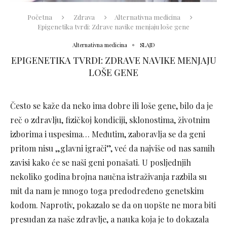
Početna
Zdrava
Alternativna medicina
Epigenetika tvrdi: Zdrave navike menjaju loše gene
Alternativna medicina
SLAJD
EPIGENETIKA TVRDI: ZDRAVE NAVIKE MENJAJU
LOŠE GENE
Često se kaže da neko ima dobre ili loše gene, bilo da je
reč o zdravlju, fizičkoj kondiciji, sklonostima, životnim
izborima i uspesima… Međutim, zaboravlja se da geni
pritom nisu „glavni igrači”, već da najviše od nas samih
zavisi kako će se naši geni ponašati. U posljednjih
nekoliko godina brojna naučna istraživanja razbila su
mit da nam je mnogo toga predodređeno genetskim
kodom. Naprotiv, pokazalo se da on uopšte ne mora biti
presudan za naše zdravlje, a nauka koja je to dokazala