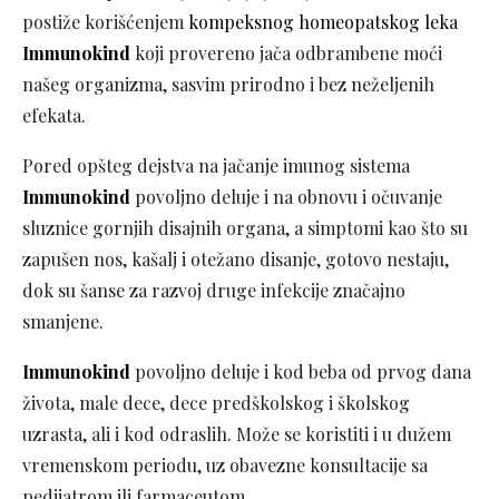
postiže korišćenjem
kompeksnog homeopatskog leka
Immunokind
koji provereno jača odbrambene moći
našeg organizma, sasvim prirodno i bez neželjenih
efekata.
Pored opšteg dejstva na jačanje imunog sistema
Immunokind
povoljno deluje i na obnovu i očuvanje
sluznice gornjih disajnih organa, a simptomi kao što su
zapušen nos, kašalj i otežano disanje, gotovo nestaju,
dok su šanse za razvoj druge infekcije značajno
smanjene.
Immunokind
povoljno deluje i kod beba od prvog dana
života, male dece, dece predškolskog i školskog
uzrasta, ali i kod odraslih. Može se koristiti i u dužem
vremenskom periodu, uz obavezne konsultacije sa
pedijatrom ili farmaceutom.