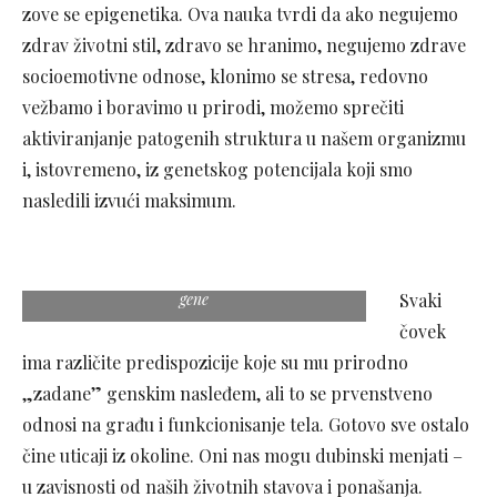
zove se epigenetika. Ova nauka tvrdi da ako negujemo
zdrav životni stil, zdravo se hranimo, negujemo zdrave
socioemotivne odnose, klonimo se stresa, redovno
vežbamo i boravimo u prirodi, možemo sprečiti
aktiviranjanje patogenih struktura u našem organizmu
i, istovremeno, iz genetskog potencijala koji smo
nasledili izvući maksimum.
Epigenetika tvrdi: Zdrave navike menjaju loše
gene
Svaki
čovek
ima različite predispozicije koje su mu prirodno
„zadane” genskim nasleđem, ali to se prvenstveno
odnosi na građu i funkcionisanje tela. Gotovo sve ostalo
čine uticaji iz okoline. Oni nas mogu dubinski menjati –
u zavisnosti od naših životnih stavova i ponašanja.