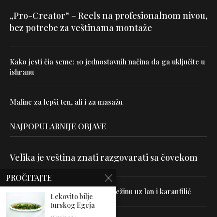
„Pro-Creator“ – Reels na profesionalnom nivou,
bez potrebe za veštinama montaže
Kako jesti čia seme: 10 jednostavnih načina da ga uključite u
ishranu
Maline za lepši ten, ali i za masažu
NAJPOPULARNIJE OBJAVE
Velika je veština znati razgovarati sa čovekom
PROČITAJTE
Uništite parazite i normalizujte težinu uz lan i karanfilić
Lekovito bilje
turskog Egeja