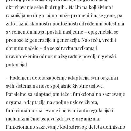
okrivljavanje sebe ili drugih…Način na koji živimo i
razmišljamo dugoročno može promeniti naše gene, pa
zato razne sklonosti i podložnosti određenim bolestima
s vremenom mogu postati nasljedne – epigenetski se
prenose iz generacije u generaciju. Na sreću, vredi i
obrnuto načelo – da se zdravim navikama i
uravnoteženim odnosima izgrađuje povoljan genski
potencijal.
– Rođenjem deteta započinje adaptacija svih organa i
svih sistema na nove spoljašnje životne uslove.
Paralelno sa adaptacijom teče i funkcionalno sazrevanje
organa. Adaptacija na spoljne uslove života,
funkcionalno sazrevanje i očuvani autoregulacijski
mehanizmi čine osnovu zdravog organizma.
Funkcionalno sazrevanje kod zdravog deteta definisano