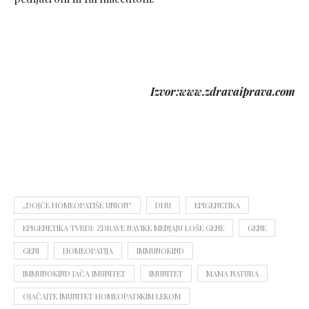
Izvor:www.zdravaiprava.com
„DOJČE HOMEOPATIŠE UNION“
DHU
EPIGENETIKA
EPIGENETIKA TVRDI: ZDRAVE NAVIKE MENJAJU LOŠE GENE
GENE
GENI
HOMEOPATIJA
IMMUNOKIND
IMMUNOKIND JAČA IMUNITET
IMUNITET
MAMA NATURA
OJAČAJTE IMUNITET HOMEOPATSKIM LEKOM