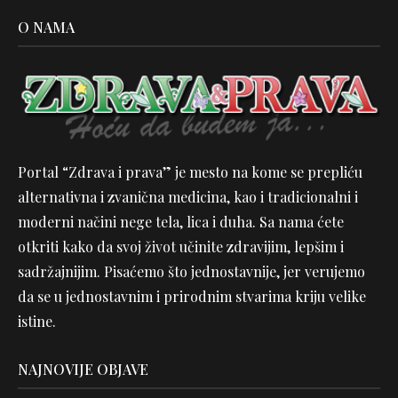
O NAMA
Portal “Zdrava i prava” je mesto na kome se prepliću
alternativna i zvanična medicina, kao i tradicionalni i
moderni načini nege tela, lica i duha. Sa nama ćete
otkriti kako da svoj život učinite zdravijim, lepšim i
sadržajnijim. Pisaćemo što jednostavnije, jer verujemo
da se u jednostavnim i prirodnim stvarima kriju velike
istine.
NAJNOVIJE OBJAVE