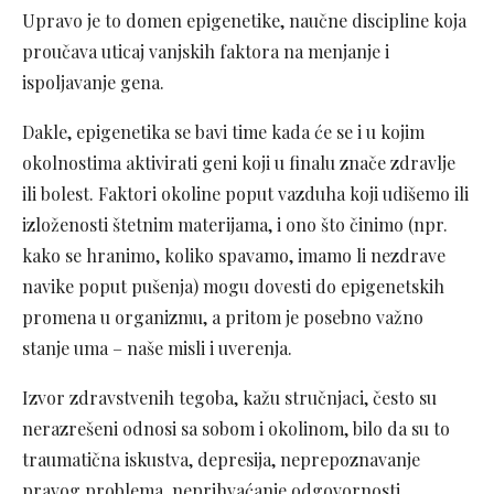
Upravo je to domen epigenetike, naučne discipline koja
proučava uticaj vanjskih faktora na menjanje i
ispoljavanje gena.
Dakle, epigenetika se bavi time kada će se i u kojim
okolnostima aktivirati geni koji u finalu znače zdravlje
ili bolest. Faktori okoline poput vazduha koji udišemo ili
izloženosti štetnim materijama, i ono što činimo (npr.
kako se hranimo, koliko spavamo, imamo li nezdrave
navike poput pušenja) mogu dovesti do epigenetskih
promena u organizmu, a pritom je posebno važno
stanje uma – naše misli i uverenja.
Izvor zdravstvenih tegoba, kažu stručnjaci, često su
nerazrešeni odnosi sa sobom i okolinom, bilo da su to
traumatična iskustva, depresija, neprepoznavanje
pravog problema, neprihvaćanje odgovornosti,