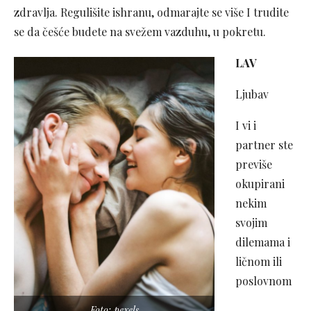
zdravlja. Regulišite ishranu, odmarajte se više I trudite
se da češće budete na svežem vazduhu, u pokretu.
LAV
Ljubav
I vi i
partner ste
previše
okupirani
nekim
svojim
dilemama i
ličnom ili
poslovnom
Foto: pexels