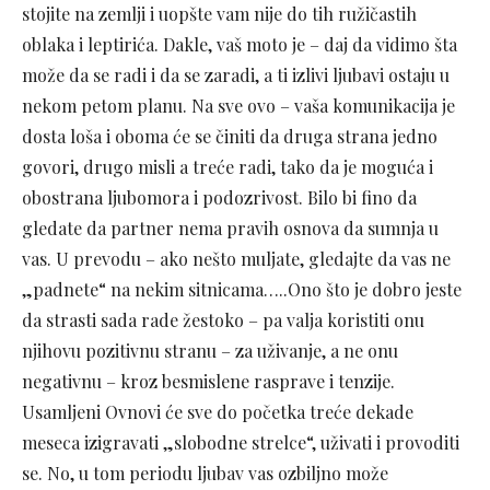
stojite na zemlji i uopšte vam nije do tih ružičastih
oblaka i leptirića. Dakle, vaš moto je – daj da vidimo šta
može da se radi i da se zaradi, a ti izlivi ljubavi ostaju u
nekom petom planu. Na sve ovo – vaša komunikacija je
dosta loša i oboma će se činiti da druga strana jedno
govori, drugo misli a treće radi, tako da je moguća i
obostrana ljubomora i podozrivost. Bilo bi fino da
gledate da partner nema pravih osnova da sumnja u
vas. U prevodu – ako nešto muljate, gledajte da vas ne
„padnete“ na nekim sitnicama…..Ono što je dobro jeste
da strasti sada rade žestoko – pa valja koristiti onu
njihovu pozitivnu stranu – za uživanje, a ne onu
negativnu – kroz besmislene rasprave i tenzije.
Usamljeni Ovnovi će sve do početka treće dekade
meseca izigravati „slobodne strelce“, uživati i provoditi
se. No, u tom periodu ljubav vas ozbiljno može