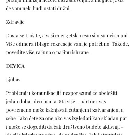
će vam neki ljudi ostati dužni.
Zdravlje
Dosta se trošite, a vaši energetski resursi nisu neiscrpni.
Više odmora i blage rekreacije vam je potrebno. Takođe,
povedite više računa o načinu ishrane.
DEVICA
Ljubav
Problemi u komunikaciji i nesporazumi će obeležiti
jedan dobar deo marta. Sta više – partner vas
povremeno može kažnjavati ćutanjem i zatvaranjem u
sebe. Iako ćete za one oko vas izgledati kao skladan par
i može se dogoditi da čak društveno budete aktivniji –