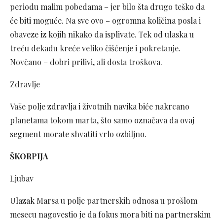
periodu malim pobedama – jer bilo šta drugo teško da
će biti moguće. Na sve ovo – ogromna količina posla i
obaveze iz kojih nikako da isplivate. Tek od ulaska u
treću dekadu kreće veliko čišćenje i pokretanje.
Novčano – dobri prilivi, ali dosta troškova.
Zdravlje
Vaše polje zdravlja i životnih navika biće nakrcano
planetama tokom marta, što samo označava da ovaj
segment morate shvatiti vrlo ozbiljno.
ŠKORPIJA
Ljubav
Ulazak Marsa u polje partnerskih odnosa u prošlom
mesecu nagovestio je da fokus mora biti na partnerskim