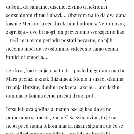
dušom, da sanjamo, dišemo, živimo u nežnom i
senzualnom ritmu ljubavi…..Obzirom na to da dva dana
kasnije Merkur kreće direktnim hodom iz Neptunovog
zagrljaja – ovo bi mogli da prevedemo sve zajedno kao
– reči će u ovom periodu postati nevažne, na njih
nećemo moći da se oslonimo, videćemo samo očima
intuicije i emocija….
I za kraj, kao višnjica na torti – poslednjeg dana marta
Mars prelazi u znak Blizanaca. Idemo u susret danima
trčanja i brzine, danima pokreta i akcije…..aprilskim
danima, o kojima ćemo pričati drugi put….
Brzo leti ova godina a imamo osećaj kao da se ne
pomeramo sa mesta, zar ne? Sa svim ovim što je na
nebu pred nama tokom marta, nisam sigurna da će se