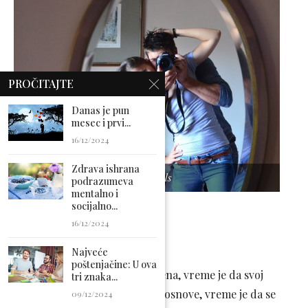
PROČITAJTE
Danas je pun
mesec i prvi...
16/12/2024
Zdrava ishrana
Foto: pexels
podrazumeva
mentalno i
socijalno...
JARAC
16/12/2024
Ljubav
Najveće
poštenjačine: U ova
Vreme je za pokretanje promena, vreme je da svoj
tri znaka...
odnos postavite na neke nove osnove, vreme je da se
09/12/2024