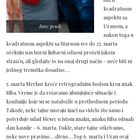
kvadratnom
aspektu sa
Uranom, a
Foto: pexels
nakon toga u
kvadratnom aspektu sa Marsom sve do 25. marta
očekuju nas burni ljubavni odnosi prožeti jakom
strašću, ali gledajte to na onaj drugi način – neće biti ni
jednog trenutka dosadno….
5. marta Merkur kreće retrogradnim hodom kroz znak
Riba. Vreme je da rešavamo zbunjujuće situacije i
konfuzije koje su se nataložile u prethodnom periodu.
Takođe, neke tajne moraju izaći na videlo što samo i
potvrđuje mlad Mesec u istom znaku, znaku Riba odmah
dan kasnije – 6. marta. Dakle, stare tajne otkrivamo,
neke nove pravimo….divno….Tog 6. marta i Uran ovaj