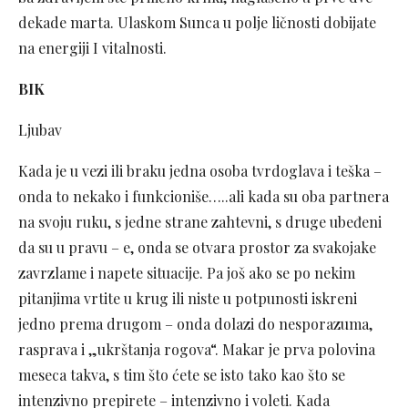
dekade marta. Ulaskom Sunca u polje ličnosti dobijate
na energiji I vitalnosti.
BIK
Ljubav
Kada je u vezi ili braku jedna osoba tvrdoglava i teška –
onda to nekako i funkcioniše…..ali kada su oba partnera
na svoju ruku, s jedne strane zahtevni, s druge ubeđeni
da su u pravu – e, onda se otvara prostor za svakojake
zavrzlame i napete situacije. Pa još ako se po nekim
pitanjima vrtite u krug ili niste u potpunosti iskreni
jedno prema drugom – onda dolazi do nesporazuma,
rasprava i „ukrštanja rogova“. Makar je prva polovina
meseca takva, s tim što ćete se isto tako kao što se
intenzivno prepirete – intenzivno i voleti. Kada