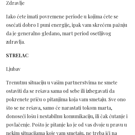
Zdravlje
Iako ćete imati povremene periode u kojima ćete se
osećati dobro I puni energije, ipak vam skrećem pažnju
da je generalno gledano, mart period osetljivog
zdravlja.
STRELAC
Ljubav
Trenutnu situaciju u vašim partnerstvima ne smete
ostaviti da se rešava sama od sebe ili izbegavati da
pokrenete priču o pitanjima koja vam smetaju. Sve ono
što se ne rešava, samo će narastati tokom marta,
donoseći lošu i nestabilnu komunikaciju, ili čak ćutanje i
povlačenje. Pošto je pitanje ko je od vas dvoje u pravu u
nekim situacijama koje vam smetaju, ne treba ići na