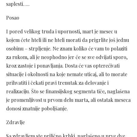
saplesti…..
Posao
I pored velikog truda i upornosti, mart je mesec u
kojem ćete hteli ili ne hteli morati da prigrlite još jednu
osobinu – strpljenje. Ne znam koliko će vam to polaziti
za rukom, ali je neophodno jer će se sve odvijati sporo,
kroz zastoje i ponavljanja. Dosta će vas opterećivati
situacije i okolnosti na koje nemate uticaj, ali to morate
prihvatiti i čekati pravi trenutak za delovanje i
realizaciju. Što se finansijskog segmenta tiče, naglašena
je promenljivost u prvom delu marta, ali ostatak meseca
donosi znatnije poboljšanje.
Zdravlje
Sa zdravljem ste prilično krhki, naglašeno u prve dve