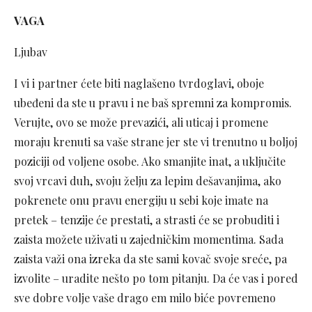
VAGA
Ljubav
I vi i partner ćete biti naglašeno tvrdoglavi, oboje
ubeđeni da ste u pravu i ne baš spremni za kompromis.
Verujte, ovo se može prevazići, ali uticaj i promene
moraju krenuti sa vaše strane jer ste vi trenutno u boljoj
poziciji od voljene osobe. Ako smanjite inat, a uključite
svoj vrcavi duh, svoju želju za lepim dešavanjima, ako
pokrenete onu pravu energiju u sebi koje imate na
pretek – tenzije će prestati, a strasti će se probuditi i
zaista možete uživati u zajedničkim momentima. Sada
zaista važi ona izreka da ste sami kovač svoje sreće, pa
izvolite – uradite nešto po tom pitanju. Da će vas i pored
sve dobre volje vaše drago em milo biće povremeno