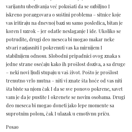
varijantu ubeđivanja već pokušati da se ozbiljno I
iskreno porazgovara o suštini problema – sitnice koje
vas iritiraju na dnevnoj bazi su samo posledica, bitan je
koren I uzrok – jer odatle neslaganje I ide. Ukoliko se
potrudite, drugi deo meseca bi mogao makar neke
stvari razjasniti I pokrenuti vas ka mirnijem I
stabilnijem odnosu. Slobodni pripadnici ovog znaka s
jedne strane osećaju kako ih prošlost doziva, a sa druge
– neki novi ljudi stupaju u vaš život. Pošto je prošlost
trenutno vrlo mutna – niti vi znate šta hoće od vas niti
šta biste sa njom čak I da se sve ponovo pokrene, savet
vam je da je pustite I okrenete se novim osobama. Drugi
deo meseca bi mogao doneti jako lepe momente sa
suprotnim polom, čak I ulazak u emotivnu priču.
Posao