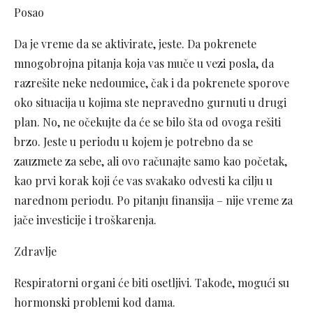
Posao
Da je vreme da se aktivirate, jeste. Da pokrenete
mnogobrojna pitanja koja vas muče u vezi posla, da
razrešite neke nedoumice, čak i da pokrenete sporove
oko situacija u kojima ste nepravedno gurnuti u drugi
plan. No, ne očekujte da će se bilo šta od ovoga rešiti
brzo. Jeste u periodu u kojem je potrebno da se
zauzmete za sebe, ali ovo računajte samo kao početak,
kao prvi korak koji će vas svakako odvesti ka cilju u
narednom periodu. Po pitanju finansija – nije vreme za
jače investicije i troškarenja.
Zdravlje
Respiratorni organi će biti osetljivi. Takođe, mogući su
hormonski problemi kod dama.