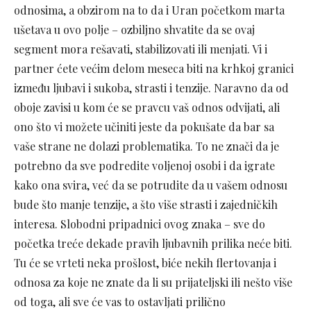
odnosima, a obzirom na to da i Uran početkom marta
ušetava u ovo polje – ozbiljno shvatite da se ovaj
segment mora rešavati, stabilizovati ili menjati. Vi i
partner ćete većim delom meseca biti na krhkoj granici
između ljubavi i sukoba, strasti i tenzije. Naravno da od
oboje zavisi u kom će se pravcu vaš odnos odvijati, ali
ono što vi možete učiniti jeste da pokušate da bar sa
vaše strane ne dolazi problematika. To ne znači da je
potrebno da sve podredite voljenoj osobi i da igrate
kako ona svira, već da se potrudite da u vašem odnosu
bude što manje tenzije, a što više strasti i zajedničkih
interesa. Slobodni pripadnici ovog znaka – sve do
početka treće dekade pravih ljubavnih prilika neće biti.
Tu će se vrteti neka prošlost, biće nekih flertovanja i
odnosa za koje ne znate da li su prijateljski ili nešto više
od toga, ali sve će vas to ostavljati prilično