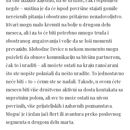
da više izlazite zajedno, da se družite, čak i otputujete
negde – suština je da će ispod površine stajati gomile
nerešenih pitanja i obostrano pritajeno nezadovoljstvo.
Stvari mogu malo krenuti na bolje u drugom delu
meseca, ali i za to će biti potrebno mnogo truda i
obostranog angažovanja i volje da se loši momenti
prevaziđu. Slobodne Device u nekom momentu mogu
poželeti da obnove komunikaciju sa bivšim partnerom,
čak to i uraditi – ali možete ostati na kraju razočarani
što ste uopšte pokušali da nešto uradite. To jednostavno
neće biti « to » čemu ste se nadali. Takođe, u ovom ćete
mesecu biti više društveno aktivni sa dosta kontakata sa
suprotnim polom, ali sve to može ostati na nivou
površnih, više prijateljskih i zabavnih poznanstava.
Moguć je i jedan jači flert ili avantura preko poslovnog
segmenta u drugom delu marta.