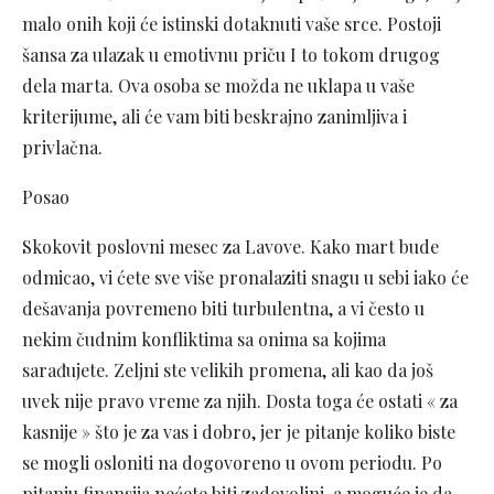
malo onih koji će istinski dotaknuti vaše srce. Postoji
šansa za ulazak u emotivnu priču I to tokom drugog
dela marta. Ova osoba se možda ne uklapa u vaše
kriterijume, ali će vam biti beskrajno zanimljiva i
privlačna.
Posao
Skokovit poslovni mesec za Lavove. Kako mart bude
odmicao, vi ćete sve više pronalaziti snagu u sebi iako će
dešavanja povremeno biti turbulentna, a vi često u
nekim čudnim konfliktima sa onima sa kojima
sarađujete. Zeljni ste velikih promena, ali kao da još
uvek nije pravo vreme za njih. Dosta toga će ostati « za
kasnije » što je za vas i dobro, jer je pitanje koliko biste
se mogli osloniti na dogovoreno u ovom periodu. Po
pitanju finansija nećete biti zadovoljni, a moguće je da