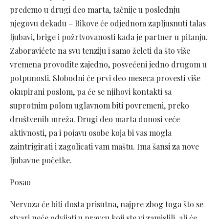
pređemo u drugi deo marta, tačnije u poslednju
njegovu dekadu – Bikove će odjednom zapljusnuti talas
ljubavi, brige i požrtvovanosti kada je partner u pitanju.
Zaboravićete na svu tenziju i samo želeti da što više
vremena provodite zajedno, posvećeni jedno drugom u
potpunosti. Slobodni će prvi deo meseca provesti više
okupirani poslom, pa će se njihovi kontakti sa
suprotnim polom uglavnom biti povremeni, preko
društvenih mreža. Drugi deo marta donosi veće
aktivnosti, pa i pojavu osobe koja bi vas mogla
zaintrigirati i zagolicati vam maštu. Ima šansi za nove
ljubavne početke.
Posao
Nervoza će biti dosta prisutna, najpre zbog toga što se
stvari neće odvijati u pravcu koji ste vi zamislili, ali će