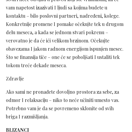
vam napetost izazivati I ljudi sa kojima budete u
kontaktu – bilo poslovni partneri, nadređeni, kolege.
Konkretnije promene I pomake očekujte tek u drugom
delu meseca, a kada se jednom stvari pokrenu –
verovatno je da će ići velikom brzinom. Očekujte
obavezama I jakom radnom energijom ispunjen mesec.
Što se finansija tiče – one će se poboljšati I ustaliti tek
tokom treće dekade meseca.
Zdravlje
Ako sami ne pronađete dovoljno prostora za sebe, za
odmor I relaksaciju – niko to neće učiniti umesto vas.
Potrebno vam je da se povremeno sklonite od svih
briga I razmišljanja.
BLIZANCI