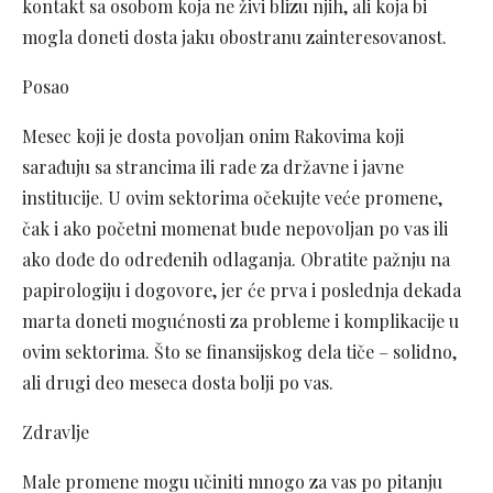
kontakt sa osobom koja ne živi blizu njih, ali koja bi
mogla doneti dosta jaku obostranu zainteresovanost.
Posao
Mesec koji je dosta povoljan onim Rakovima koji
sarađuju sa strancima ili rade za državne i javne
institucije. U ovim sektorima očekujte veće promene,
čak i ako početni momenat bude nepovoljan po vas ili
ako dođe do određenih odlaganja. Obratite pažnju na
papirologiju i dogovore, jer će prva i poslednja dekada
marta doneti mogućnosti za probleme i komplikacije u
ovim sektorima. Što se finansijskog dela tiče – solidno,
ali drugi deo meseca dosta bolji po vas.
Zdravlje
Male promene mogu učiniti mnogo za vas po pitanju