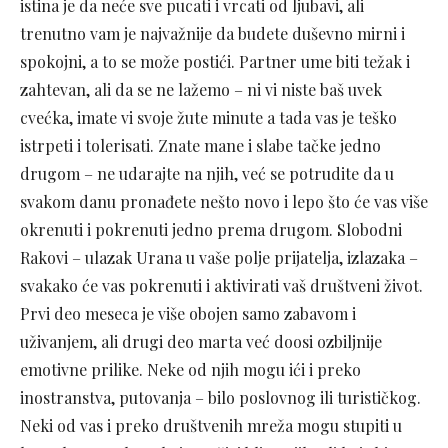
istina je da neće sve pucati i vrcati od ljubavi, ali
trenutno vam je najvažnije da budete duševno mirni i
spokojni, a to se može postići. Partner ume biti težak i
zahtevan, ali da se ne lažemo – ni vi niste baš uvek
cvećka, imate vi svoje žute minute a tada vas je teško
istrpeti i tolerisati. Znate mane i slabe tačke jedno
drugom – ne udarajte na njih, već se potrudite da u
svakom danu pronađete nešto novo i lepo što će vas više
okrenuti i pokrenuti jedno prema drugom. Slobodni
Rakovi – ulazak Urana u vaše polje prijatelja, izlazaka –
svakako će vas pokrenuti i aktivirati vaš društveni život.
Prvi deo meseca je više obojen samo zabavom i
uživanjem, ali drugi deo marta već doosi ozbiljnije
emotivne prilike. Neke od njih mogu ići i preko
inostranstva, putovanja – bilo poslovnog ili turističkog.
Neki od vas i preko društvenih mreža mogu stupiti u