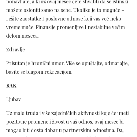
ponavljate, a kroz ovaj mesec ćete shvatiti da se istinski
možete osloniti samo na sebe. Ukoliko je to moguće –
rešite zaostatke I poslovne odnose koji vas već neko
vreme muče. Finansije promenljive I nestabilne većim
delom meseca.
Zdravlje
Prisutan je hronični umor. Više se opuštajte, odmarajte,
bavite se blagom rekreacijom.
RAK
Ljubav
Uz malo truda i više zajedničkih aktivnosti koje će uneti
pozitivne promene i živost u vaš odnos, ovaj mesec bi
mogao biti dosta dobar u partnerskim odnosima. Da,