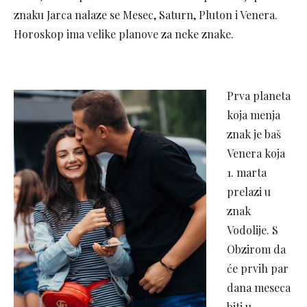
znaku Jarca nalaze se Mesec, Saturn, Pluton i Venera.
Horoskop ima velike planove za neke znake.
Prva planeta
koja menja
znak je baš
Venera koja
1. marta
prelazi u
znak
Vodolije. S
Obzirom da
će prvih par
dana meseca
biti u