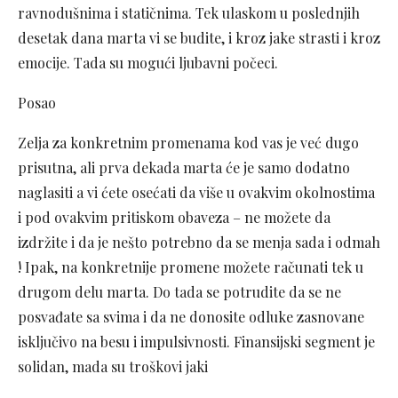
ravnodušnima i statičnima. Tek ulaskom u poslednjih
desetak dana marta vi se budite, i kroz jake strasti i kroz
emocije. Tada su mogući ljubavni počeci.
Posao
Zelja za konkretnim promenama kod vas je već dugo
prisutna, ali prva dekada marta će je samo dodatno
naglasiti a vi ćete osećati da više u ovakvim okolnostima
i pod ovakvim pritiskom obaveza – ne možete da
izdržite i da je nešto potrebno da se menja sada i odmah
! Ipak, na konkretnije promene možete računati tek u
drugom delu marta. Do tada se potrudite da se ne
posvađate sa svima i da ne donosite odluke zasnovane
isključivo na besu i impulsivnosti. Finansijski segment je
solidan, mada su troškovi jaki