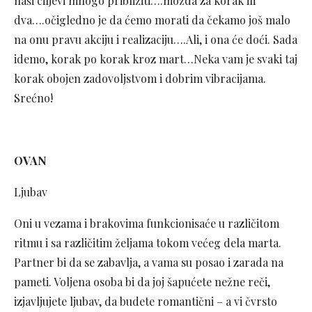
naši ciljevi mnogo približiti….možda za korak ili
dva….očigledno je da ćemo morati da čekamo još malo
na onu pravu akciju i realizaciju….Ali, i ona će doći. Sada
idemo, korak po korak kroz mart…Neka vam je svaki taj
korak obojen zadovoljstvom i dobrim vibracijama.
Srećno!
OVAN
Ljubav
Oni u vezama i brakovima funkcionisaće u različitom
ritmu i sa različitim željama tokom većeg dela marta.
Partner bi da se zabavlja, a vama su posao i zarada na
pameti. Voljena osoba bi da joj šapućete nežne reči,
izjavljujete ljubav, da budete romantični – a vi čvrsto