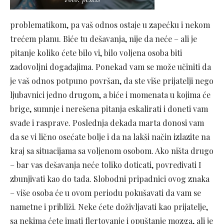
problematikom, pa vaš odnos ostaje u zapećku i nekom
trećem planu. Biće tu dešavanja, nije da neće – ali je
pitanje koliko ćete bilo vi, bilo voljena osoba biti
zadovoljni događajima. Ponekad vam se može učiniti da
je vaš odnos potpuno površan, da ste više prijatelji nego
ljubavnici jedno drugom, a biće i momenata u kojima će
brige, sumnje i nerešena pitanja eskalirati i doneti vam
svađe i rasprave. Poslednja dekada marta donosi vam
da se vi lično osećate bolje i da na lakši način izlazite na
kraj sa situacijama sa voljenom osobom. Ako ništa drugo
– bar vas dešavanja neće toliko doticati, povređivati I
zbunjivati kao do tada. Slobodni pripadnici ovog znaka
– više osoba će u ovom periodu pokušavati da vam se
nametne i približi. Neke ćete doživljavati kao prijatelje,
sa nekima ćete imati flertovanje i opuštanje mozga, ali je