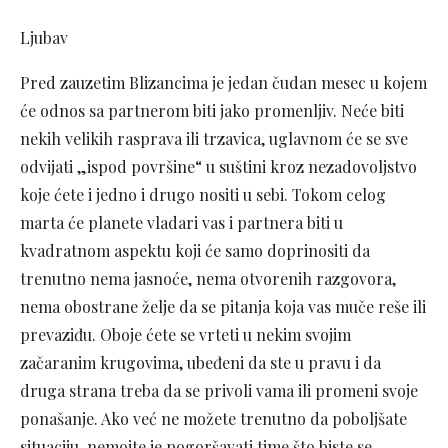
Ljubav
Pred zauzetim Blizancima je jedan čudan mesec u kojem
će odnos sa partnerom biti jako promenljiv. Neće biti
nekih velikih rasprava ili trzavica, uglavnom će se sve
odvijati „ispod površine“ u suštini kroz nezadovoljstvo
koje ćete i jedno i drugo nositi u sebi. Tokom celog
marta će planete vladari vas i partnera biti u
kvadratnom aspektu koji će samo doprinositi da
trenutno nema jasnoće, nema otvorenih razgovora,
nema obostrane želje da se pitanja koja vas muče reše ili
prevaziđu. Oboje ćete se vrteti u nekim svojim
začaranim krugovima, ubeđeni da ste u pravu i da
druga strana treba da se privoli vama ili promeni svoje
ponašanje. Ako već ne možete trenutno da poboljšate
situaciju, nemojte je pogoršavati time što biste se