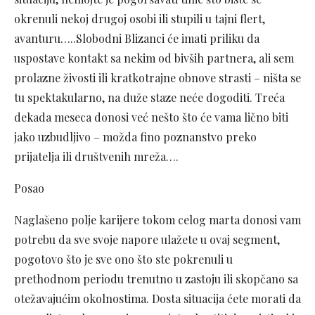
okrenuli nekoj drugoj osobi ili stupili u tajni flert,
avanturu…..Slobodni Blizanci će imati priliku da
uspostave kontakt sa nekim od bivših partnera, ali sem
prolazne živosti ili kratkotrajne obnove strasti – ništa se
tu spektakularno, na duže staze neće dogoditi. Treća
dekada meseca donosi već nešto što će vama lično biti
jako uzbudljivo – možda fino poznanstvo preko
prijatelja ili društvenih mreža….
Posao
Naglašeno polje karijere tokom celog marta donosi vam
potrebu da sve svoje napore ulažete u ovaj segment,
pogotovo što je sve ono što ste pokrenuli u
prethodnom periodu trenutno u zastoju ili skopčano sa
otežavajućim okolnostima. Dosta situacija ćete morati da