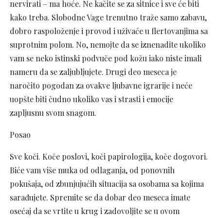
nervirati – ma hoće. Ne kačite se za sitnice i sve će biti
kako treba. Slobodne Vage trenutno traže samo zabavu,
dobro raspoloženje i provod i uživaće u flertovanjima sa
suprotnim polom. No, nemojte da se iznenadite ukoliko
vam se neko istinski podvuče pod kožu iako niste imali
nameru da se zaljubljujete. Drugi deo meseca je
naročito pogodan za ovakve ljubavne igrarije i neće
uopšte biti čudno ukoliko vas i strasti i emocije
zapljusnu svom snagom.
Posao
Sve koči. Koče poslovi, koči papirologija, koče dogovori.
Biće vam više muka od odlaganja, od ponovnih
pokušaja, od zbunjujućih situacija sa osobama sa kojima
sarađujete. Spremite se da dobar deo meseca imate
osećaj da se vrtite u krug i zadovoljite se u ovom