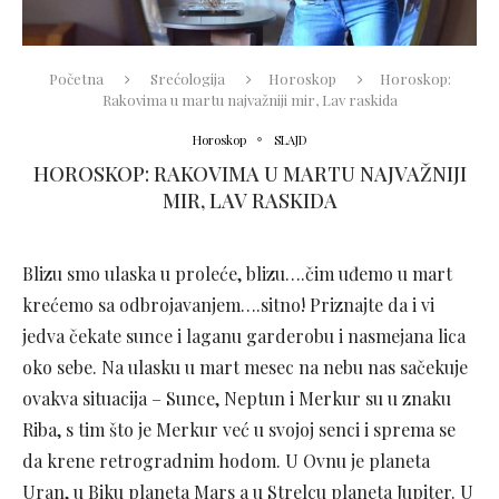
Početna
Srećologija
Horoskop
Horoskop:
Rakovima u martu najvažniji mir, Lav raskida
Horoskop
SLAJD
HOROSKOP: RAKOVIMA U MARTU NAJVAŽNIJI
MIR, LAV RASKIDA
Blizu smo ulaska u proleće, blizu….čim uđemo u mart
krećemo sa odbrojavanjem….sitno! Priznajte da i vi
jedva čekate sunce i laganu garderobu i nasmejana lica
oko sebe. Na ulasku u mart mesec na nebu nas sačekuje
ovakva situacija – Sunce, Neptun i Merkur su u znaku
Riba, s tim što je Merkur već u svojoj senci i sprema se
da krene retrogradnim hodom. U Ovnu je planeta
Uran, u Biku planeta Mars a u Strelcu planeta Jupiter. U