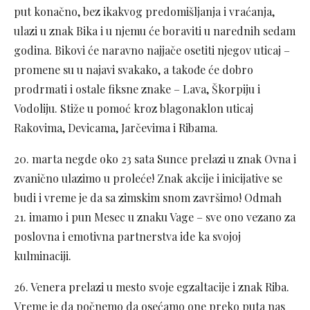
put konačno, bez ikakvog predomišljanja i vraćanja,
ulazi u znak Bika i u njemu će boraviti u narednih sedam
godina. Bikovi će naravno najjače osetiti njegov uticaj –
promene su u najavi svakako, a takođe će dobro
prodrmati i ostale fiksne znake – Lava, Škorpiju i
Vodoliju. Stiže u pomoć kroz blagonaklon uticaj
Rakovima, Devicama, Jarčevima i Ribama.
20. marta negde oko 23 sata Sunce prelazi u znak Ovna i
zvanično ulazimo u proleće! Znak akcije i inicijative se
budi i vreme je da sa zimskim snom završimo! Odmah
21. imamo i pun Mesec u znaku Vage – sve ono vezano za
poslovna i emotivna partnerstva ide ka svojoj
kulminaciji.
26. Venera prelazi u mesto svoje egzaltacije i znak Riba.
Vreme je da počnemo da osećamo one preko puta nas