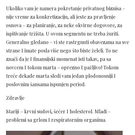
Ukoliko vam je namera pokretanje privatnog biznisa –
nije vreme za konkretizaciju, ali jeste za pravljenje
osnova – za planiranje, za neke okvirne dogovore, za
ispitivanje tržišta. U ovom segmentu ne treba žuriti.
Generalno gledano – vi ste rastrgnuti obavezama na sve
strane I imate posla više nego što biste želeli. To ne
znači da je I finansijski momenat isti takav, pa sa
novcem I tokom marta – oprezno I pažljivo! Tokom
treće dekade marta sledi vam jedan plodonosniji I
poslovnim šansama ispunjen period.
Zdravlje
Stariji – krvni sudovi, šećer I holesterol. Mlađi –
problemi sa grlom I respiratornim organima.