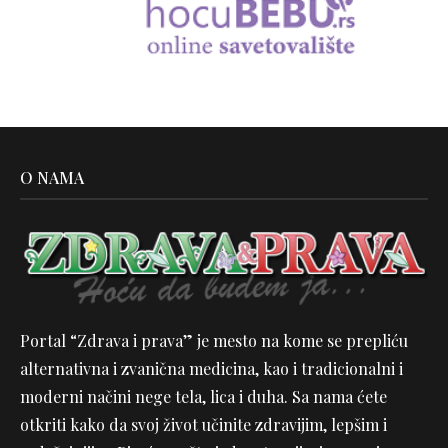
O NAMA
Portal “Zdrava i prava” je mesto na kome se prepliću
alternativna i zvanična medicina, kao i tradicionalni i
moderni načini nege tela, lica i duha. Sa nama ćete
otkriti kako da svoj život učinite zdravijim, lepšim i