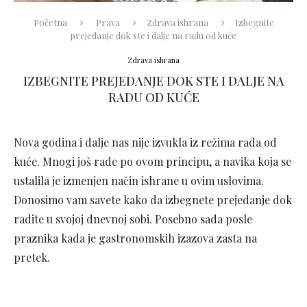
Početna
Prava
Zdrava ishrana
Izbegnite
prejedanje dok ste i dalje na radu od kuće
Zdrava ishrana
IZBEGNITE PREJEDANJE DOK STE I DALJE NA
RADU OD KUĆE
Nova godina i dalje nas nije izvukla iz režima rada od
kuće. Mnogi još rade po ovom principu, a navika koja se
ustalila je izmenjen način ishrane u ovim uslovima.
Donosimo vam savete kako da izbegnete prejedanje dok
radite u svojoj dnevnoj sobi. Posebno sada posle
praznika kada je gastronomskih izazova zasta na
pretek.