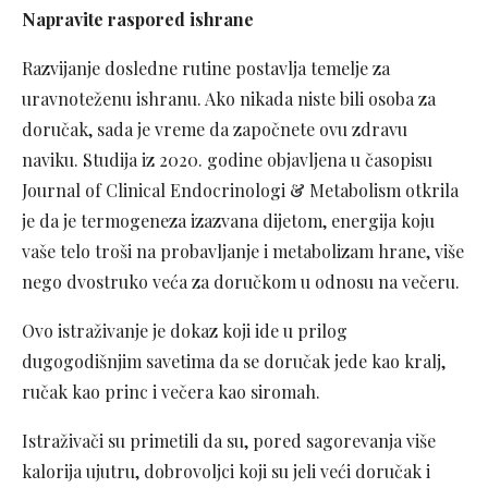
Napravite raspored ishrane
Razvijanje dosledne rutine postavlja temelje za
uravnoteženu ishranu. Ako nikada niste bili osoba za
doručak, sada je vreme da započnete ovu zdravu
naviku. Studija iz 2020. godine objavljena u časopisu
Journal of Clinical Endocrinologi & Metabolism otkrila
je da je termogeneza izazvana dijetom, energija koju
vaše telo troši na probavljanje i metabolizam hrane, više
nego dvostruko veća za doručkom u odnosu na večeru.
Ovo istraživanje je dokaz koji ide u prilog
dugogodišnjim savetima da se doručak jede kao kralj,
ručak kao princ i večera kao siromah.
Istraživači su primetili da su, pored sagorevanja više
kalorija ujutru, dobrovoljci koji su jeli veći doručak i