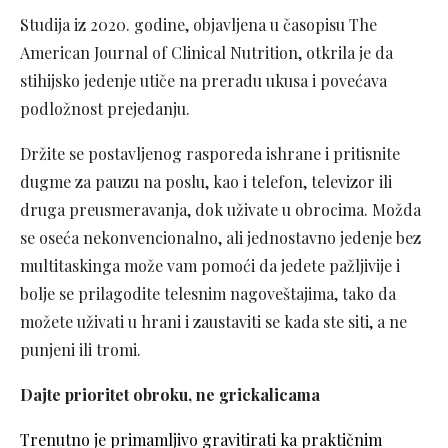
Studija iz 2020. godine, objavljena u časopisu The
American Journal of Clinical Nutrition, otkrila je da
stihijsko jedenje utiče na preradu ukusa i povećava
podložnost prejedanju.
Držite se postavljenog rasporeda ishrane i pritisnite
dugme za pauzu na poslu, kao i telefon, televizor ili
druga preusmeravanja, dok uživate u obrocima. Možda
se oseća nekonvencionalno, ali jednostavno jedenje bez
multitaskinga može vam pomoći da jedete pažljivije i
bolje se prilagodite telesnim nagoveštajima, tako da
možete uživati u hrani i zaustaviti se kada ste siti, a ne
punjeni ili tromi.
Dajte prioritet obroku, ne grickalicama
Trenutno je primamljivo gravitirati ka praktičnim