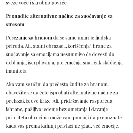
sveže voće i skrobno povrće.
Pronađite alternativne načine za suočavanje sa
stresom
Posezanje za hranom
da se samo umiri je ljudska
priroda. Ali, stalni obrazac „korišćenja“ hrane za
suočavanje sa emocijama nesumnjivo će dovesti do
debljanja, iscrpljivanja, poremećaja sna i čak slabljenja
imuniteta.
Ako vam se učini da prečesto žudite za hranom,
obavežite se da ćete isprobati alternativne načine za
prelazak iz ove krize. Ali, pridržavanje rasporeda
ishrane, pažljivo jedenje bez ometanja i davanje
prioriteta obrocima može vam pomoći da prepoznate
kada vas prema kuhinji privlači ne glad, već emocije.