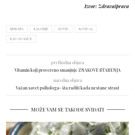
Izvor: Zdravaiprava
ISHRANA
KALORIJE
KOVID
KOVID 19
RAD OD KUĆE
prethodna objava
Vitamin koji provereno smanjuje ZNAKOVE STARENJA
naredna objava
Važan savet psihologa- šta raditi kada nestane strast
MOŽE VAM SE TAKOĐE SVIĐATI