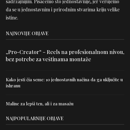
sadržajnijim. Pisaćemo što jednostavnije, jer verujemo
da se u jednostavnim i prirodnim stvarima kriju velike
istine.
NAJNOVIJE OBJAVE
„Pro-Creator“ – Reels na profesionalnom nivou,
bez potrebe za veštinama montaže
Kako jesti čia seme: 10 jednostavnih načina da ga uključite u
ishranu
Maline za lepši ten, ali i za masažu
NAJPOPULARNIJE OBJAVE