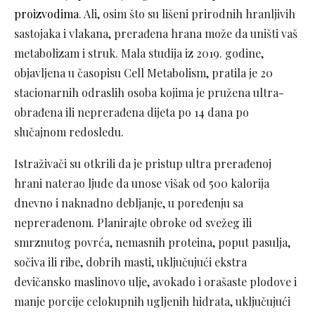
proizvodima
. Ali, osim što su lišeni prirodnih hranljivih
sastojaka i vlakana, prerađena hrana može da uništi vaš
metabolizam i struk. Mala studija iz 2019. godine,
objavljena u časopisu Cell Metabolism, pratila je 20
stacionarnih odraslih osoba kojima je pružena ultra-
obrađena ili neprerađena dijeta po 14 dana po
slučajnom redosledu.
Istraživači su otkrili da je pristup ultra prerađenoj
hrani naterao ljude da unose višak od 500 kalorija
dnevno i naknadno debljanje, u poređenju sa
neprerađenom. Planirajte obroke od svežeg ili
smrznutog povrća, nemasnih proteina, poput pasulja,
sočiva ili ribe, dobrih masti, uključujući ekstra
devičansko maslinovo ulje, avokado i orašaste plodove i
manje porcije celokupnih ugljenih hidrata, uključujući