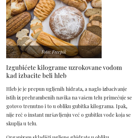
Foto: Freepik
Izgubićete kilograme uzrokovane vodom
kad izbacite beli hleb
Hleb je je prepun ugljenih hidrata, a naglo izbacivanje
istih iz prehrambenih navika na vašem telu primećuje se
gotovo trenutno i to u obliku gubitka kilograma. Ipak,
nije reč o instant mršavljenju već o gubitku vode koja se
skuplja u telu.
Organizam skladišti ugljene ghidrate u obliku