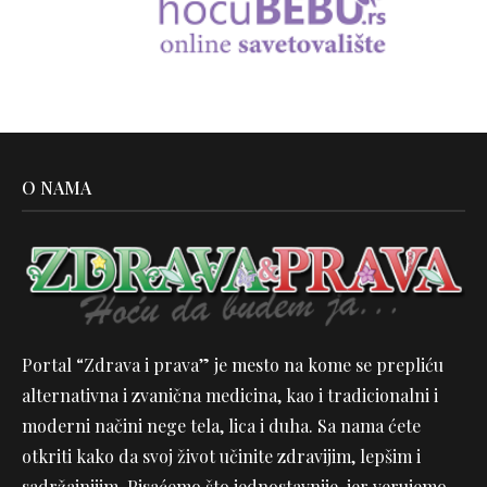
O NAMA
Portal “Zdrava i prava” je mesto na kome se prepliću
alternativna i zvanična medicina, kao i tradicionalni i
moderni načini nege tela, lica i duha. Sa nama ćete
otkriti kako da svoj život učinite zdravijim, lepšim i
sadržajnijim. Pisaćemo što jednostavnije, jer verujemo