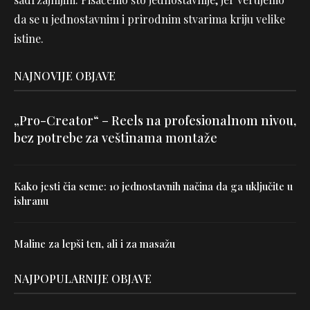
da se u jednostavnim i prirodnim stvarima kriju velike
istine.
NAJNOVIJE OBJAVE
„Pro-Creator“ – Reels na profesionalnom nivou,
bez potrebe za veštinama montaže
Kako jesti čia seme: 10 jednostavnih načina da ga uključite u
ishranu
Maline za lepši ten, ali i za masažu
NAJPOPULARNIJE OBJAVE