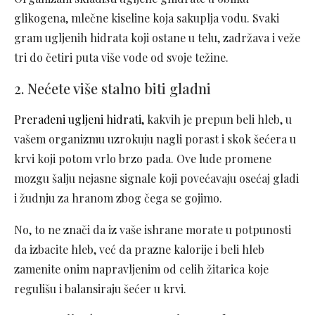
glikogena, mlečne kiseline koja sakuplja vodu. Svaki
gram ugljenih hidrata koji ostane u telu, zadržava i veže
tri do četiri puta više vode od svoje težine.
2. Nećete više stalno biti gladni
Prerađeni ugljeni hidrati,
kakvih je prepun beli hleb, u
vašem organizmu uzrokuju nagli porast i skok šećera u
krvi koji potom vrlo brzo pada. Ove lude promene
mozgu šalju nejasne signale koji povećavaju osećaj gladi
i žudnju za hranom zbog čega se gojimo.
No, to ne znači da iz vaše ishrane morate u potpunosti
da izbacite hleb, već da prazne kalorije i beli hleb
zamenite onim napravljenim od celih žitarica koje
regulišu i balansiraju šećer u krvi.