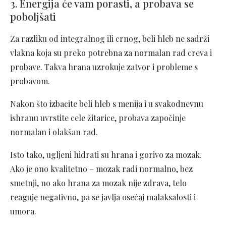
3. Energija će vam porasti, a probava se
poboljšati
Za razliku od integralnog ili crnog, beli hleb ne sadrži
vlakna koja su preko potrebna za normalan rad creva i
probave. Takva hrana uzrokuje zatvor i probleme s
probavom.
Nakon što izbacite beli hleb s menija i u svakodnevnu
ishranu uvrstite cele žitarice, probava započinje
normalan i olakšan rad.
Isto tako, ugljeni hidrati su hrana i gorivo za mozak.
Ako je ono kvalitetno – mozak radi normalno, bez
smetnji, no ako hrana za mozak nije zdrava, telo
reaguje negativno, pa se javlja osećaj malaksalosti i
umora.