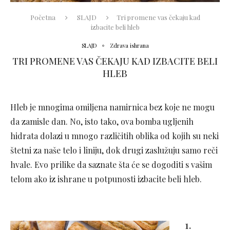
Početna
SLAJD
Tri promene vas čekaju kad
izbacite beli hleb
SLAJD
Zdrava ishrana
TRI PROMENE VAS ČEKAJU KAD IZBACITE BELI
HLEB
Hleb je mnogima omiljena namirnica bez koje ne mogu
da zamisle dan. No, isto tako, ova bomba ugljenih
hidrata dolazi u mnogo različitih oblika od kojih su neki
štetni za naše telo i liniju, dok drugi zaslužuju samo reči
hvale. Evo prilike da saznate šta će se dogoditi s vašim
telom ako iz ishrane u potpunosti izbacite beli hleb.
1.