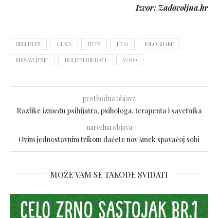
Izvor: Zadovoljna.hr
BELI HLEB
GLAD
HLEB
JELO
KILOGRAMI
MRŠAVLJENJE
UGLJENI HIDRATI
VODA
prethodna objava
Razlike između psihijatra, psihologa, terapeuta i savetnika
naredna objava
Ovim jednostavnim trikom daćete nov šmek spavaćoj sobi
MOŽE VAM SE TAKOĐE SVIĐATI