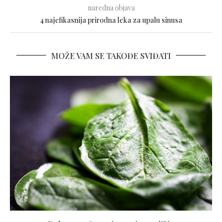
naredna objava
4 najefikasnija prirodna leka za upalu sinusa
MOŽE VAM SE TAKOĐE SVIĐATI