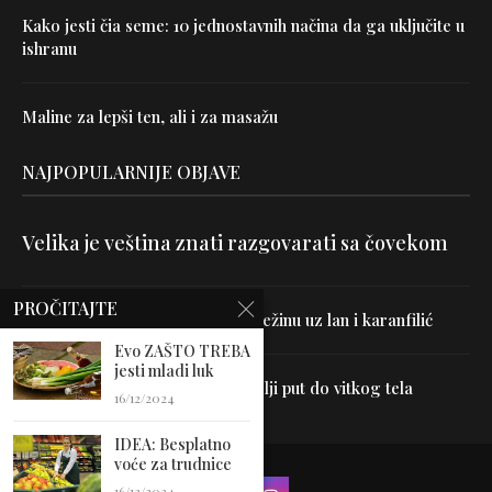
Kako jesti čia seme: 10 jednostavnih načina da ga uključite u
ishranu
Maline za lepši ten, ali i za masažu
NAJPOPULARNIJE OBJAVE
Velika je veština znati razgovarati sa čovekom
PROČITAJTE
Uništite parazite i normalizujte težinu uz lan i karanfilić
Evo ZAŠTO TREBA
jesti mladi luk
Dr Hajder: Akupunktura je najbolji put do vitkog tela
16/12/2024
IDEA: Besplatno
voće za trudnice
16/12/2024