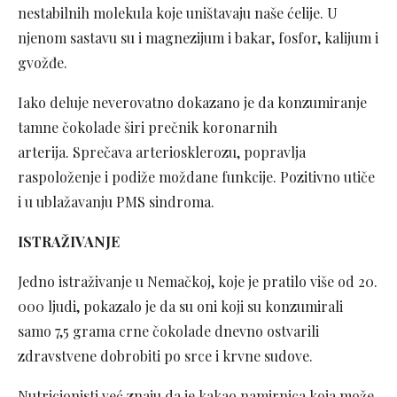
nestabilnih molekula koje uništavaju naše ćelije. U
njenom sastavu su i magnezijum i bakar, fosfor, kalijum i
gvožđe.
Iako deluje neverovatno dokazano je da konzumiranje
tamne čokolade širi prečnik koronarnih
arterija. Sprečava arteriosklerozu, popravlja
raspoloženje i podiže moždane funkcije. Pozitivno utiče
i u ublažavanju PMS sindroma.
ISTRAŽIVANJE
Jedno istraživanje u Nemačkoj, koje je pratilo više od 20.
000 ljudi, pokazalo je da su oni koji su konzumirali
samo 7,5 grama crne čokolade dnevno ostvarili
zdravstvene dobrobiti po srce i krvne sudove.
Nutricionisti već znaju da je kakao namirnica koja može