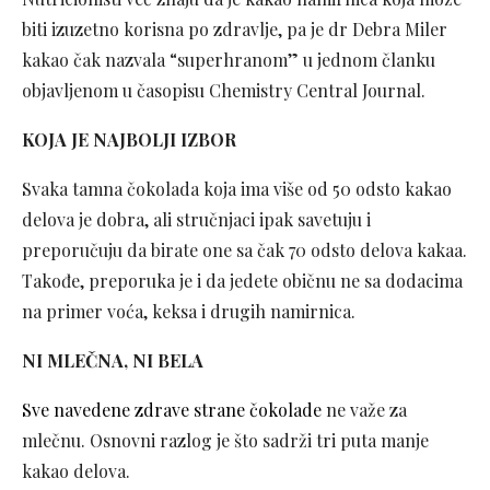
biti izuzetno korisna po zdravlje, pa je dr Debra Miler
kakao čak nazvala “superhranom” u jednom članku
objavljenom u časopisu Chemistry Central Journal.
KOJA JE NAJBOLJI IZBOR
Svaka tamna čokolada koja ima više od 50 odsto kakao
delova je dobra, ali stručnjaci ipak savetuju i
preporučuju da birate one sa čak 70 odsto delova kakaa.
Takođe, preporuka je i da jedete običnu ne sa dodacima
na primer voća, keksa i drugih namirnica.
NI MLEČNA, NI BELA
Sve navedene zdrave strane čokolade
ne važe za
mlečnu. Osnovni razlog je što sadrži tri puta manje
kakao delova.