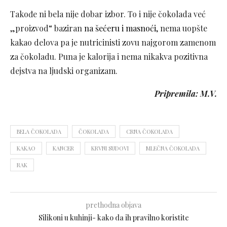
Takođe ni bela nije dobar izbor. To i nije čokolada već
„proizvod“ baziran
na šećeru i masnoći
, nema uopšte
kakao delova pa je nutricinisti zovu najgorom zamenom
za čokoladu. Puna je kalorija i nema nikakva pozitivna
dejstva na ljudski organizam.
Pripremila: M.V.
BELA ČOKOLADA
ČOKOLADA
CRNA ČOKOLADA
KAKAO
KANCER
KRVNI SUDOVI
MLEČNA ČOKOLADA
RAK
prethodna objava
Silikoni u kuhinji- kako da ih pravilno koristite