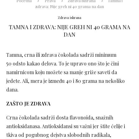
Početna
Prava
Zdrava ishrana
Tamna i
zdrava: Nije greh ni 40 grama na dan
Zdrava ishrana
TAMNA I ZDRAVA: NIJE GREH NI 40 GRAMA NA
DAN
Tamna, crna ili zdrava čokolada sadrži minimum
50 odsto kakao delova. To je upravo ono što je čini
namirnicom koju možete sa manje griže saveti da
jedete. Ali, mera je između 40 i 80 grama na nekoliko
dana.
ZAŠTO JE ZDRAVA
Crna čokolada sadrži dosta flavonoida, snažnih
antioksidanasa. Antioksidansi su važni jer štite ćelije i
tkiva od pogubnog dejstva slobodnih radikala,