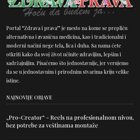
Portal “Zdrava i prava” je mesto na kome se prepliću
alternativna i zvanična medicina, kao i tradicionalni i
moderni načini nege tela, lica i duha. Sa nama ćete
otkriti kako da svoj život učinite zdravijim, lepšim i
sadržajnijim. Pisaćemo što jednostavnije, jer verujemo
da se u jednostavnim i prirodnim stvarima kriju velike
istine.
NAJNOVIJE OBJAVE
„Pro-Creator“ – Reels na profesionalnom nivou,
bez potrebe za veštinama montaže