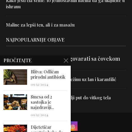
Kako jesti čia seme: 10 jednostavnih načina da ga uključite u
ishranu
Maline za lepši ten, ali i za masažu
NAJPOPULARNIJE OBJAVE
Velika je veština znati razgovarati sa čovekom
PROČITAJTE
Blitva: Odličan
prirodni antibiotik
Uništite parazite i normalizujte težinu uz lan i karanfilić
09/12/2024
Smesa od 2
Dr Hajder: Akupunktura je najbolji put do vitkog tela
sastojka je
najzdraviji...
09/12/2024
Dijetetičar