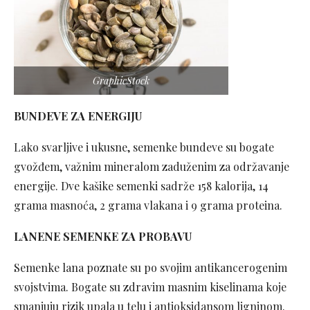
GraphicStock
BUNDEVE ZA ENERGIJU
Lako svarljive i ukusne, semenke bundeve su bogate
gvožđem, važnim mineralom zaduženim za održavanje
energije. Dve kašike semenki sadrže 158 kalorija, 14
grama masnoća, 2 grama vlakana i 9 grama proteina.
LANENE SEMENKE ZA PROBAVU
Semenke lana poznate su po svojim antikancerogenim
svojstvima. Bogate su zdravim masnim kiselinama koje
smanjuju rizik upala u telu i antioksidansom ligninom.