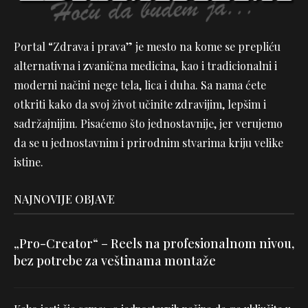
Portal “Zdrava i prava” je mesto na kome se prepliću
alternativna i zvanična medicina, kao i tradicionalni i
moderni načini nege tela, lica i duha. Sa nama ćete
otkriti kako da svoj život učinite zdravijim, lepšim i
sadržajnijim. Pisaćemo što jednostavnije, jer verujemo
da se u jednostavnim i prirodnim stvarima kriju velike
istine.
NAJNOVIJE OBJAVE
„Pro-Creator“ – Reels na profesionalnom nivou,
bez potrebe za veštinama montaže