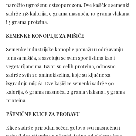
naročito ugroženu osteoporozom. Dve kašičice semenki
sadrže 138 kalorija, 9 grama masnoća, 10 grama vlakana
i 5 grama proteina.
SEMENKE KONOPLJE ZA MIŠIĆE
Semenke industrijske konoplje pomažu u održavanju
tonusa mišića, a savetuju se svim sportistima kao i
vegetarijancima. Izvor su celih proteina, odnosno
sadrže svih 20 aminokiselina, koje su ključne za
izgradnju mišića. Dve kašičice semenki sadrže 90
kalorija, 6 grama masnoća, 2 grama vlakana i 5 grama
proteina.
PŠENIČNE KLICE ZA PROBAVU
Klice sadrže prirodan šećer, gotovo svu masnoćnu i