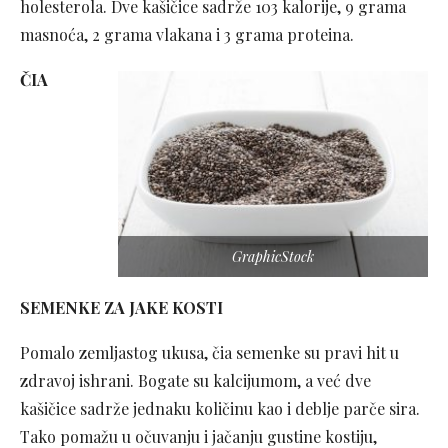
holesterola. Dve kašičice sadrže 103 kalorije, 9 grama
masnoća, 2 grama vlakana i 3 grama proteina.
ČIA
GraphicStock
SEMENKE ZA JAKE KOSTI
Pomalo zemljastog ukusa, čia semenke su pravi hit u
zdravoj ishrani. Bogate su kalcijumom, a već dve
kašičice sadrže jednaku količinu kao i deblje parče sira.
Tako pomažu u očuvanju i jačanju gustine kostiju,