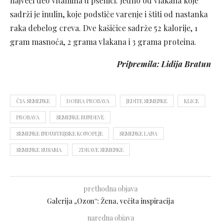
najveći deo vitamina u pšenici. Jedno od vlakana koje
sadrži je inulin, koje podstiče varenje i štiti od nastanka
raka debelog creva. Dve kašičice sadrže 52 kalorije, 1
gram masnoća, 2 grama vlakana i 3 grama proteina.
Pripremila: Lidija Bratun
ČIA SEMENKE
DOBRA PROBAVA
JEDITE SEMENKE
KLICE
PROBAVA
SEMENKE BUNDEVE
SEMENKE INDUSTRIJSKE KONOPLJE
SEMENKE LANA
SEMENKE SUSAMA
ZDRAVE SEMENKE
prethodna objava
Galerija „Ozon“: Žena, večita inspiracija
naredna objava