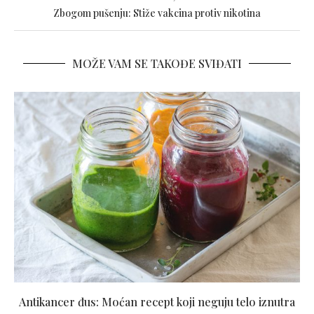
Zbogom pušenju: Stiže vakcina protiv nikotina
MOŽE VAM SE TAKOĐE SVIĐATI
Antikancer đus: Moćan recept koji neguju telo iznutra