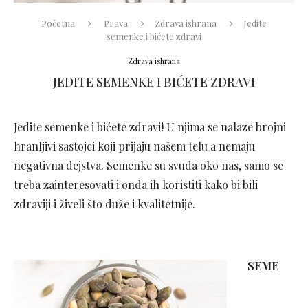
Početna
Prava
Zdrava ishrana
Jedite
semenke i bićete zdravi
Zdrava ishrana
JEDITE SEMENKE I BIĆETE ZDRAVI
Jedite semenke i bićete zdravi! U njima se nalaze brojni
hranljivi sastojci koji prijaju našem telu a nemaju
negativna dejstva. Semenke su svuda oko nas, samo se
treba zainteresovati i onda ih koristiti kako bi bili
zdraviji i živeli što duže i kvalitetnije.
SEME