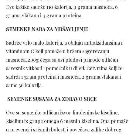
Dve kašike sadrže 110 kalorija, 9 grama masnoća, 6
grama vlakana i 4 grama proteina.
SEMENKE NARA ZA MRŠAVLJENJE
Sadrže vrlo malo kalorija, a obiluju antioksidansima i
vitaminom C koji pomaže u bržem sagorevanju
masnoća, zbog čega su ovi plodovi prirode odličan
saveznik vitkosti i pomoćnik u dijeti. Četvrtina šoljice
sadrži 1 gram proteina i masnoća, 2 grama vlakana i
samo 36 kalorija.
SEMENKE SUSAMA ZA ZDRAVO SRCE
Ove su semenke odličan izvor linoleninske kiseline,
kiselinu iz grupe omega 6 masnih kiselina. Ona pomaže
u prevenciji srčanih bolesti i povećava zalihe dobrog