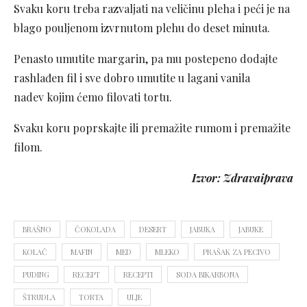
Svaku koru treba razvaljati na veličinu pleha i peći je na
blago pouljenom izvrnutom plehu do deset minuta.
Penasto umutite margarin, pa mu postepeno dodajte
rashlađen fil i sve dobro umutite u lagani vanila
nadev kojim ćemo filovati tortu.
Svaku koru poprskajte ili premažite rumom i premažite
filom.
Izvor: Zdravaiprava
BRAŠNO
ČOKOLADA
DESERT
JABUKA
JABUKE
KOLAČ
MAFIN
MED
MLEKO
PRAŠAK ZA PECIVO
PUDING
RECEPT
RECEPTI
SODA BIKARBONA
ŠTRUDLA
TORTA
ULJE