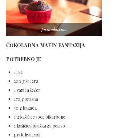
picjumbo.com
ČOKOLADNA MAFIN FANTAZIJA
POTREBNO JE
1 jaje
200 g šećera
1 vanilin šećer
170 g brašna
30 g kakaoa
1/2 kašičice sode bikarbone
1 kašičica praška za pecivo
prstohvat soli