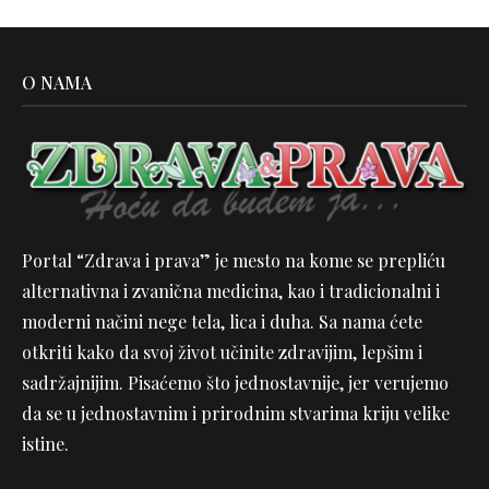
O NAMA
Portal “Zdrava i prava” je mesto na kome se prepliću
alternativna i zvanična medicina, kao i tradicionalni i
moderni načini nege tela, lica i duha. Sa nama ćete
otkriti kako da svoj život učinite zdravijim, lepšim i
sadržajnijim. Pisaćemo što jednostavnije, jer verujemo
da se u jednostavnim i prirodnim stvarima kriju velike
istine.