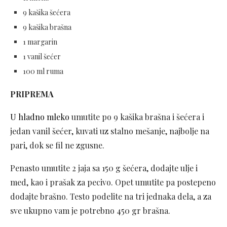
9 kašika šećera
9 kašika brašna
1 margarin
1 vanil šećer
100 ml ruma
PRIPREMA
U hladno mleko
umutite po 9 kašika brašna i šećera i
jedan vanil šećer, kuvati uz stalno mešanje, najbolje na
pari, dok se fil ne zgusne.
Penasto umutite 2 jaja sa 150 g šećera, dodajte ulje i
med, kao i prašak za pecivo. Opet umutite pa postepeno
dodajte brašno. Testo podelite na tri jednaka dela, a za
sve ukupno vam je potrebno 450 gr brašna.