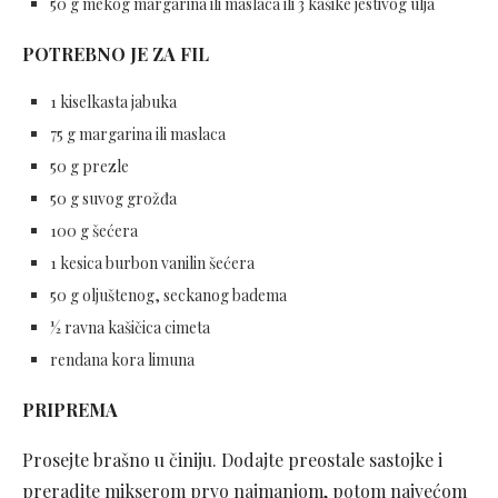
50 g mekog margarina ili maslaca ili 3 kašike jestivog ulja
POTREBNO JE ZA FIL
1 kiselkasta jabuka
75 g margarina ili maslaca
50 g prezle
50 g suvog grožđa
100 g šećera
1 kesica burbon vanilin šećera
50 g oljuštenog, seckanog badema
½ ravna kašičica cimeta
rendana kora limuna
PRIPREMA
Prosejte brašno u činiju. Dodajte preostale sastojke i
preradite mikserom prvo najmanjom, potom najvećom