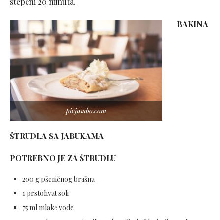
stepeni 20 minuta.
BAKINA
picjumbo.com
ŠTRUDLA SA JABUKAMA
POTREBNO JE ZA ŠTRUDLU
200 g pšeničnog brašna
1 prstohvat soli
75 ml mlake vode