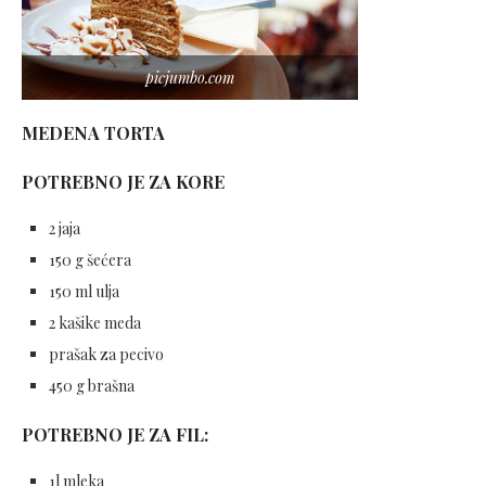
picjumbo.com
MEDENA TORTA
POTREBNO JE ZA KORE
2 jaja
150 g šećera
150 ml ulja
2 kašike meda
prašak za pecivo
450 g brašna
POTREBNO JE ZA FIL:
1l mleka