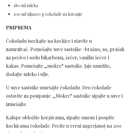
180 ml mleka
100 ml ulja200 g čokolade za kuvanje
PRIPREMA
Čokoladu iseckajte na kockice i stavite u
zamrzivač. Pomešajte suve sastojke -brašno, so, prašak
za pecivo i sodu bikarbonu, šećer, vanilin šećer i
kakao. Pomešajte „mokre“ sastojke. Jaje umutite,
dodajte mleko i ulje.
U suve sastojke umešajte čokoladu. Deo čokolade
ostavite za posipanje. „Mokre“ sastojke sipajte u suve i
izmešajte.
Kalupe obložite korpicama, sipajte smesu i pospite
kockicama čokolade. Pecite u rerni zagrejanoj na 200