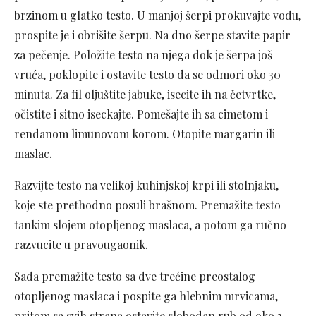
brzinom u glatko testo. U manjoj šerpi prokuvajte vodu,
prospite je i obrišite šerpu. Na dno šerpe stavite papir
za pečenje. Položite testo na njega dok je šerpa još
vruća, poklopite i ostavite testo da se odmori oko 30
minuta. Za fil oljuštite jabuke, isecite ih na četvrtke,
očistite i sitno iseckajte. Pomešajte ih sa cimetom i
rendanom limunovom korom. Otopite margarin ili
maslac.
Razvijte testo na velikoj kuhinjskoj krpi ili stolnjaku,
koje ste prethodno posuli brašnom. Premažite testo
tankim slojem otopljenog maslaca, a potom ga ručno
razvucite u pravougaonik.
Sada premažite testo sa dve trećine preostalog
otopljenog maslaca i pospite ga hlebnim mrvicama,
pritom sa svih strana ostavite slobodan rub od oko 3