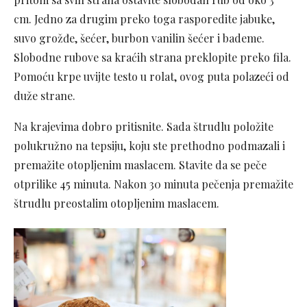
cm. Jedno za drugim preko toga rasporedite jabuke,
suvo grožđe, šećer, burbon vanilin šećer i bademe.
Slobodne rubove sa kraćih strana preklopite preko fila.
Pomoću krpe uvijte testo u rolat, ovog puta polazeći od
duže strane.
Na krajevima dobro pritisnite. Sada štrudlu položite
polukružno na tepsiju, koju ste prethodno podmazali i
premažite otopljenim maslacem. Stavite da se peče
otprilike 45 minuta. Nakon 30 minuta pečenja premažite
štrudlu preostalim otopljenim maslacem.