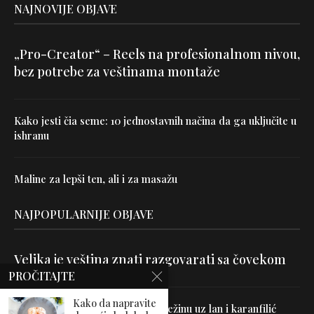
NAJNOVIJE OBJAVE
„Pro-Creator“ – Reels na profesionalnom nivou,
bez potrebe za veštinama montaže
Kako jesti čia seme: 10 jednostavnih načina da ga uključite u
ishranu
Maline za lepši ten, ali i za masažu
NAJPOPULARNIJE OBJAVE
Velika je veština znati razgovarati sa čovekom
PROČITAJTE
Kako da napravite
Uništite parazite i normalizujte težinu uz lan i karanfilić