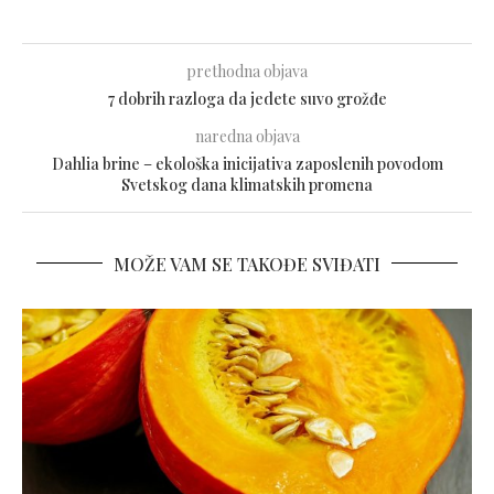
prethodna objava
7 dobrih razloga da jedete suvo grožđe
naredna objava
Dahlia brine – ekološka inicijativa zaposlenih povodom
Svetskog dana klimatskih promena
MOŽE VAM SE TAKOĐE SVIĐATI