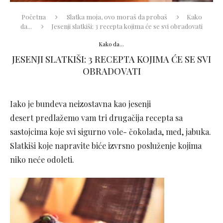
Početna
Slatka moja, ovo moraš da probaš
Kako
da...
Jesenji slatkiši: 3 recepta kojima će se svi obradovati
Kako da...
JESENJI SLATKIŠI: 3 RECEPTA KOJIMA ĆE SE SVI
OBRADOVATI
Iako je bundeva neizostavna kao jesenji
desert predlažemo vam tri drugačija recepta sa
sastojcima koje svi sigurno vole- čokolada, med, jabuka.
Slatkiši koje napravite biće izvrsno posluženje kojima
niko neće odoleti.