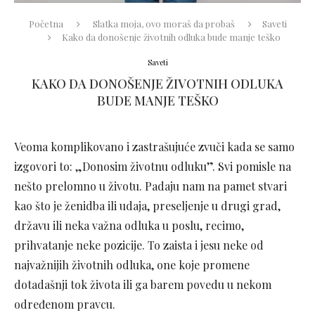
Početna
Slatka moja, ovo moraš da probaš
Saveti
Kako da donošenje životnih odluka bude manje teško
Saveti
KAKO DA DONOŠENJE ŽIVOTNIH ODLUKA
BUDE MANJE TEŠKO
Veoma komplikovano i zastrašujuće zvuči kada se samo
izgovori to: „Donosim životnu odluku”. Svi pomisle na
nešto prelomno u životu. Padaju nam na pamet stvari
kao što je ženidba ili udaja, preseljenje u drugi grad,
državu ili neka važna odluka u poslu, recimo,
prihvatanje neke pozicije. To zaista i jesu neke od
najvažnijih životnih odluka, one koje promene
dotadašnji tok života ili ga barem povedu u nekom
određenom pravcu.