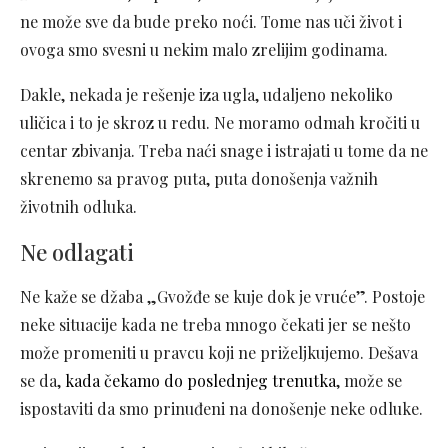
ne može sve da bude preko noći. Tome nas uči život i
ovoga smo svesni u nekim malo zrelijim godinama.
Dakle, nekada je rešenje iza ugla, udaljeno nekoliko
uličica i to je skroz u redu. Ne moramo odmah kročiti u
centar zbivanja. Treba naći snage i istrajati u tome da ne
skrenemo sa pravog puta, puta donošenja važnih
životnih odluka.
Ne odlagati
Ne kaže se džaba „Gvožđe se kuje dok je vruće”. Postoje
neke situacije kada ne treba mnogo čekati jer se nešto
može promeniti u pravcu koji ne priželjkujemo. Dešava
se da,
kada čekamo do poslednjeg trenutka
, može se
ispostaviti da smo prinuđeni na donošenje neke odluke.