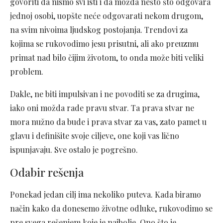
govoriti da nismo svi isti i da možda nešto što odgovara
jednoj osobi, uopšte neće odgovarati nekom drugom,
na svim nivoima ljudskog postojanja. Trendovi za
kojima se rukovodimo jesu prisutni, ali ako preuzmu
primat nad bilo čijim životom, to onda može biti veliki
problem.
Dakle, ne biti impulsivan i ne povoditi se za drugima,
iako oni možda rade pravu stvar. Ta prava stvar ne
mora nužno da bude i prava stvar za vas, zato pamet u
glavu i definišite svoje ciljeve, one koji vas lično
ispunjavaju. Sve ostalo je pogrešno.
Odabir rešenja
Ponekad jedan cilj ima nekoliko puteva. Kada biramo
način kako da donesemo životne odluke, rukovodimo se
pre svega rešenjem koje je najbolje. Ono što je