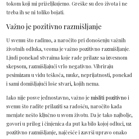
tokom koji mi priželjkujemo. Greške su deo života i ne
treba ih se ni toliko bojati.
Važno je pozitivno razmišljanje
U svemu što radimo, a naročito pri donošenju važnih
životnih odluka, veoma je važno pozitivno razmišljanje.
Ljudi ponekad stvraima koje rade prilaze sa izvesnom
skepsom, razmišljajući vrlo negativno. Vibriraju
pesimizam u vidu teškoća, muke, neprijatnosti, ponekad
i sami domišljajući loše stvari, kojih nema.
Iako nije posve jednostavno, važno je
misliti pozitivno
i
svemu što radite prilaziti sa radošću, naročito kada
menjate nešto ključno u svom životu. Da je tako najbolje,
govori u prilog i činjenica da put ka bilo kojoj odluci, uz
pozitivno razmišljanje, najčešće i završi upravo onako