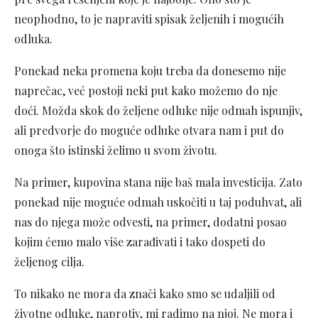
neophodno, to je napraviti spisak željenih i mogućih
odluka.
Ponekad neka promena koju treba da donesemo nije
naprečac, već postoji neki put kako možemo do nje
doći. Možda skok do željene odluke nije odmah ispunjiv,
ali predvorje do moguće odluke otvara nam i put do
onoga što istinski želimo u svom životu.
Na primer, kupovina stana nije baš mala investicija. Zato
ponekad nije moguće odmah uskočiti u taj poduhvat, ali
nas do njega može odvesti, na primer, dodatni posao
kojim ćemo malo više zarađivati i tako dospeti do
željenog cilja.
To nikako ne mora da znači kako smo se udaljili od
životne odluke, naprotiv, mi radimo na njoj. Ne mora i