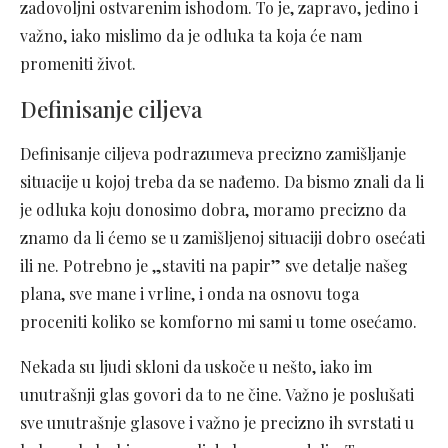
zadovoljni ostvarenim ishodom. To je, zapravo, jedino i
važno, iako mislimo da je odluka ta koja će nam
promeniti život.
Definisanje ciljeva
Definisanje ciljeva podrazumeva precizno zamišljanje
situacije u kojoj treba da se nađemo. Da bismo znali da li
je odluka koju donosimo dobra, moramo precizno da
znamo da li ćemo se u zamišljenoj situaciji dobro osećati
ili ne. Potrebno je „staviti na papir” sve detalje našeg
plana, sve mane i vrline, i onda na osnovu toga
proceniti koliko se komforno mi sami u tome osećamo.
Nekada su ljudi skloni da uskoče u nešto, iako im
unutrašnji glas govori da to ne čine. Važno je poslušati
sve unutrašnje glasove i važno je precizno ih svrstati u