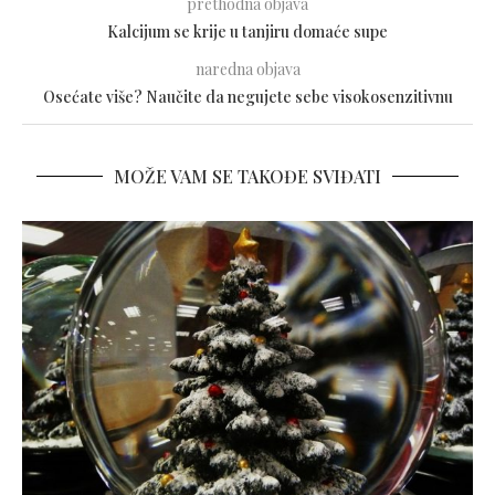
prethodna objava
Kalcijum se krije u tanjiru domaće supe
naredna objava
Osećate više? Naučite da negujete sebe visokosenzitivnu
MOŽE VAM SE TAKOĐE SVIĐATI