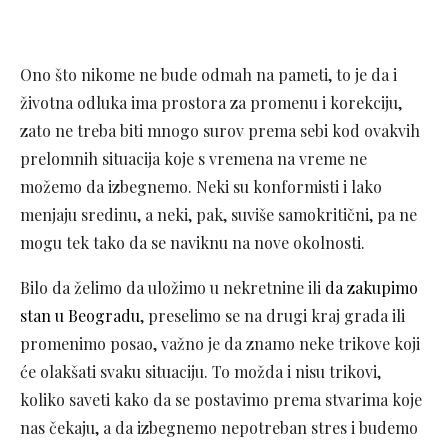
Ono što nikome ne bude odmah na pameti, to je da i
životna odluka ima prostora za promenu i korekciju,
zato ne treba biti mnogo surov prema sebi kod ovakvih
prelomnih situacija koje s vremena na vreme ne
možemo da izbegnemo. Neki su konformisti i lako
menjaju sredinu, a neki, pak, suviše samokritični, pa ne
mogu tek tako da se naviknu na nove okolnosti.
Bilo da želimo da uložimo u nekretnine ili
da zakupimo
stan u Beogradu
, preselimo se na drugi kraj grada ili
promenimo posao, važno je da znamo neke trikove koji
će olakšati svaku situaciju. To možda i nisu trikovi,
koliko saveti kako da se postavimo prema stvarima koje
nas čekaju, a da izbegnemo nepotreban stres i budemo