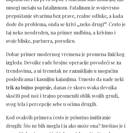
mnogi mešaju sa fatalizmom. Fatalizam je svojevrsno
prepuštanje stvarima bez prave, realne odluke, a kada
dođe do problema, onda se krivi „neko drugi”. Često je
taj neko neodređen, na primer sudbina, a krivimo i
svoje bliske, partnera, porodicu.
Dobar primer modernog vremena je promena fizičkog
izgleda. Devojke rade brojne operacije povodeći se za
trendovima, a ni trenutak ne razmišljaju u mogućim
posledicama i kasnijim kajanjima. Umesto da nađe neki
trik za bujno poprsje
, danas će skoro svaka devojka
skočiti pod nož i trajno promeniti oblik svojih grudi,
svog tela i percepcije sebe u očima drugih.
Kod ovakvih primera često je prisutno imitiranje
drugih: Što ne bih mogla i ja ako može ona? Suvišno je i