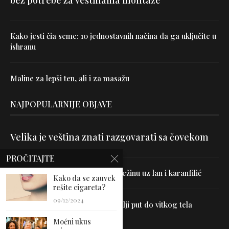
bez potrebe za veštinama montaže
Kako jesti čia seme: 10 jednostavnih načina da ga uključite u
ishranu
Maline za lepši ten, ali i za masažu
NAJPOPULARNIJE OBJAVE
Velika je veština znati razgovarati sa čovekom
PROČITAJTE
Uništite parazite i normalizujte težinu uz lan i karanfilić
Kako da se zauvek
rešite cigareta?
09/12/2024
Dr Hajder: Akupunktura je najbolji put do vitkog tela
Moćni ukus