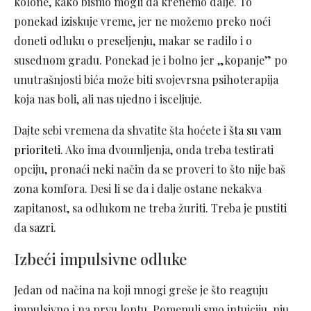
kolone, kako bismo mogli da krenemo dalje. To
ponekad iziskuje vreme, jer ne možemo preko noći
doneti odluku o preseljenju, makar se radilo i o
susednom gradu. Ponekad je i bolno jer „kopanje” po
unutrašnjosti bića može biti svojevrsna psihoterapija
koja nas boli, ali nas ujedno i isceljuje.
Dajte sebi vremena da shvatite šta hoćete i
šta su vam
prioriteti
. Ako ima dvoumljenja, onda treba testirati
opciju, pronaći neki način da se proveri to što nije baš
zona komfora. Desi li se da i dalje ostane nekakva
zapitanost, sa odlukom ne treba žuriti. Treba je pustiti
da sazri.
Izbeći impulsivne odluke
Jedan od načina na koji mnogi greše je što reaguju
impulsivno i na prvu loptu. Pomenuli smo intuiciju, nju