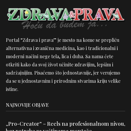
Portal “Zdrava i prava” je mesto na kome se prepliću
alternativna i zvanična medicina, kao i tradicionalni i
moderni načini nege tela, lica i duha. Sa nama ćete
otkriti kako da svoj život učinite zdravijim, lepšim i
sadržajnijim. Pisaćemo što jednostavnije, jer verujemo
da se u jednostavnim i prirodnim stvarima kriju velike
istine.
NAJNOVIJE OBJAVE
„Pro-Creator“ – Reels na profesionalnom nivou,