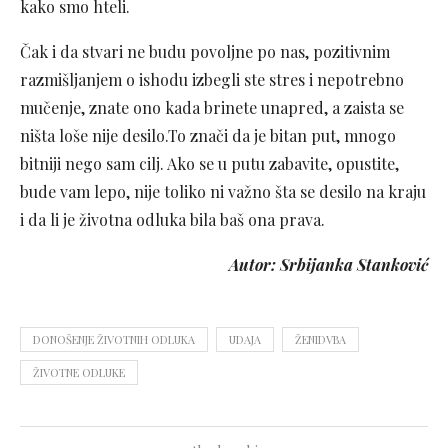
kako smo hteli.
Čak i da stvari ne budu povoljne po nas, pozitivnim
razmišljanjem o ishodu izbegli ste stres i nepotrebno
mučenje, znate ono kada brinete unapred, a zaista se
ništa loše nije desilo.To znači da je bitan put, mnogo
bitniji nego sam cilj. Ako se u putu zabavite, opustite,
bude vam lepo, nije toliko ni važno šta se desilo na kraju
i da li je životna odluka bila baš ona prava.
Autor: Srbijanka Stanković
DONOŠENJE ŽIVOTNIH ODLUKA
UDAJA
ŽENIDVBA
ŽIVOTNE ODLUKE