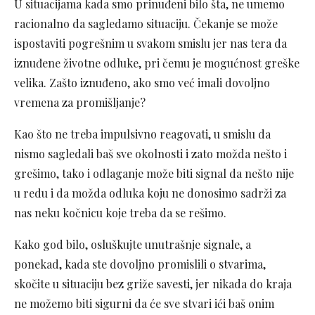
U situacijama kada smo prinuđeni bilo šta, ne umemo
racionalno da sagledamo situaciju. Čekanje se može
ispostaviti pogrešnim u svakom smislu jer nas tera da
iznuđene životne odluke, pri čemu je mogućnost greške
velika. Zašto iznuđeno, ako smo već imali dovoljno
vremena za promišljanje?
Kao što ne treba impulsivno reagovati, u smislu da
nismo sagledali baš sve okolnosti i zato možda nešto i
grešimo, tako i odlaganje može biti signal da nešto nije
u redu i da možda odluka koju ne donosimo sadrži za
nas neku kočnicu koje treba da se rešimo.
Kako god bilo, osluškujte unutrašnje signale, a
ponekad, kada ste dovoljno promislili o stvarima,
skočite u situaciju bez griže savesti, jer nikada do kraja
ne možemo biti sigurni da će sve stvari ići baš onim