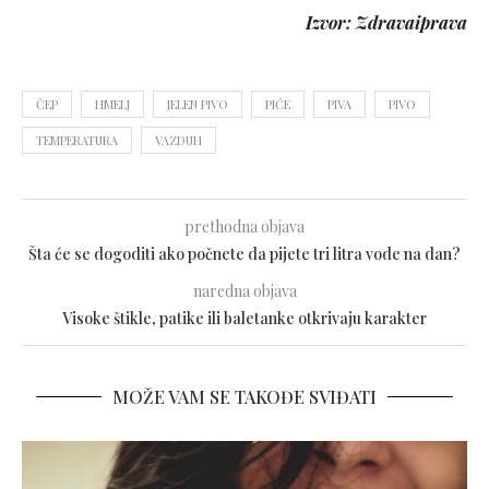
Izvor: Zdravaiprava
ČEP
HMELJ
JELEN PIVO
PIĆE
PIVA
PIVO
TEMPERATURA
VAZDUH
prethodna objava
Šta će se dogoditi ako počnete da pijete tri litra vode na dan?
naredna objava
Visoke štikle, patike ili baletanke otkrivaju karakter
MOŽE VAM SE TAKOĐE SVIĐATI