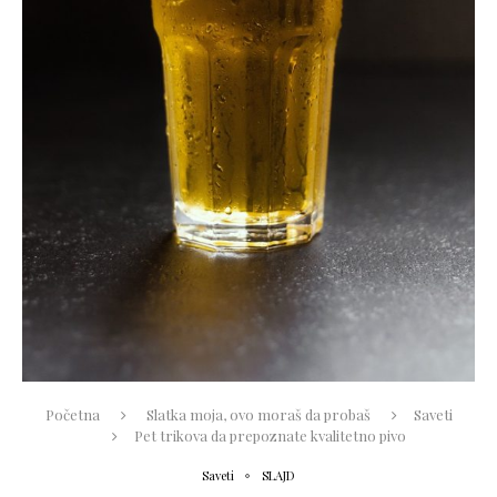
Početna
Slatka moja, ovo moraš da probaš
Saveti
Pet trikova da prepoznate kvalitetno pivo
Saveti
SLAJD