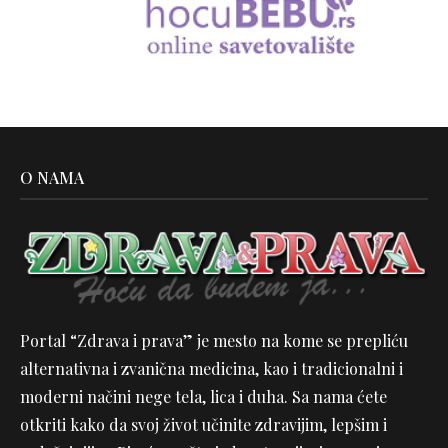
O NAMA
Portal “Zdrava i prava” je mesto na kome se prepliću
alternativna i zvanična medicina, kao i tradicionalni i
moderni načini nege tela, lica i duha. Sa nama ćete
otkriti kako da svoj život učinite zdravijim, lepšim i