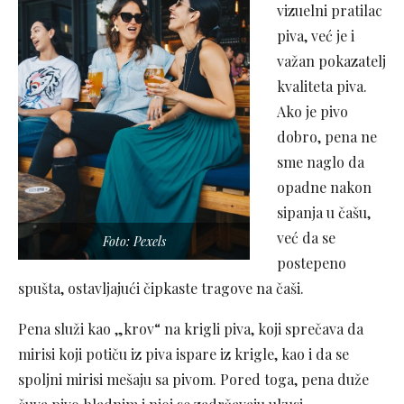
vizuelni pratilac
piva, već je i
važan pokazatelj
kvaliteta piva.
Ako je pivo
dobro, pena ne
sme naglo da
opadne nakon
sipanja u čašu,
već da se
Foto: Pexels
postepeno
spušta, ostavljajući čipkaste tragove na čaši.
Pena služi kao „krov“ na krigli piva, koji sprečava da
mirisi koji potiču iz piva ispare iz krigle, kao i da se
spoljni mirisi mešaju sa pivom. Pored toga, pena duže