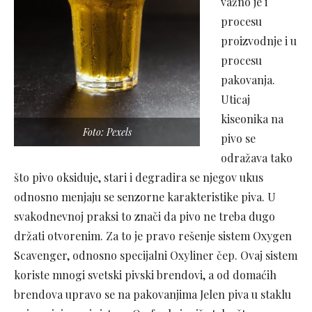
važno je i
procesu
proizvodnje i u
procesu
pakovanja.
Uticaj
kiseonika na
Foto: Pexels
pivo se
odražava tako
što pivo oksiduje, stari i degradira se njegov ukus
odnosno menjaju se senzorne karakteristike piva. U
svakodnevnoj praksi to znači da pivo ne treba dugo
držati otvorenim. Za to je pravo rešenje sistem Oxygen
Scavenger, odnosno specijalni Oxyliner čep. Ovaj sistem
koriste mnogi svetski pivski brendovi, a od domaćih
brendova upravo se na pakovanjima Jelen piva u staklu