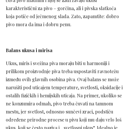
čuva pivo hladnim i njoj se zadržavaju ukusi
karakteristični za pivo – gorčina, ali i pivska slatkoća
koja potiče od ječmenog slada. Zato, zapamtite: dobro
pivo mora da ima i dobru penu.
Balans ukusa i mirisa
Ukus, miris i svežina piva moraju biti u harmoniji i
prilikom proizvodnje piva treba uspostaviti ravnotežu
između ovih glavnih osobina piva. Ovaj balans se može
narušiti pod uticajem temperature, svetlosti, oksidacije i
ostalih fizičkih i hemijskih uticaja. Na primer, ukoliko se
ne konzumira odmah, pivo treba čuvati na tamnom
mestu, jer svetlost, odnosno sunčevi zraci, podstiču
određene prirodne procese u pivu koji mu daju vrlo loš
ukus, koji se često naziva i „svetlosni ukus“. Idealno je