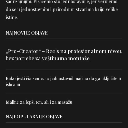
sadržajnijim. Pisaćemo što jednostavnije, jer verujemo
da se u jednostavnim i prirodnim stvarima kriju velike
istine.
NAJNOVIJE OBJAVE
„Pro-Creator“ – Reels na profesionalnom nivou,
bez potrebe za veštinama montaže
Kako jesti čia seme: 10 jednostavnih načina da ga uključite u
ishranu
Maline za lepši ten, ali i za masažu
NAJPOPULARNIJE OBJAVE