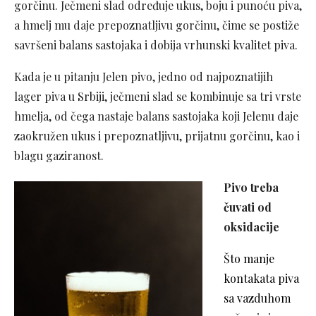
gorčinu. Ječmeni slad određuje ukus, boju i punoću piva,
a hmelj mu daje prepoznatljivu gorčinu, čime se postiže
savršeni balans sastojaka i dobija vrhunski kvalitet piva.
Kada je u pitanju Jelen pivo, jedno od najpoznatijih
lager piva u Srbiji, ječmeni slad se kombinuje sa tri vrste
hmelja, od čega nastaje balans sastojaka koji Jelenu daje
zaokružen ukus i prepoznatljivu, prijatnu gorčinu, kao i
blagu gaziranost.
Pivo treba
čuvati od
oksidacije
Što manje
kontakata piva
sa vazduhom