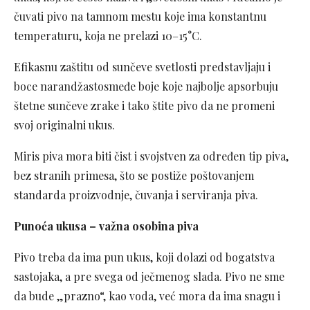
čuvati pivo na tamnom mestu koje ima konstantnu
temperaturu, koja ne prelazi 10–15°C.
Efikasnu zaštitu od sunčeve svetlosti predstavljaju i
boce narandžastosmeđe boje koje najbolje apsorbuju
štetne sunčeve zrake i tako štite pivo da ne promeni
svoj originalni ukus.
Miris piva mora biti čist i svojstven za određen tip piva,
bez stranih primesa, što se postiže poštovanjem
standarda proizvodnje, čuvanja i serviranja piva.
Punoća ukusa – važna osobina piva
Pivo treba da ima pun ukus, koji dolazi od bogatstva
sastojaka, a pre svega od ječmenog slada. Pivo ne sme
da bude „prazno“, kao voda, već mora da ima snagu i