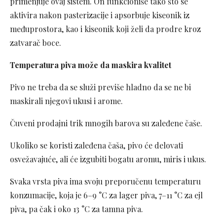
primenjuje ovaj sistem. On funkcioniše tako što se
aktivira nakon pasterizacije i apsorbuje kiseonik iz
međuprostora, kao i kiseonik koji želi da prodre kroz
zatvarač boce.
Temperatura piva može da maskira kvalitet
Pivo ne treba da se služi previše hladno da se ne bi
maskirali njegovi ukusi i arome.
Čuveni prodajni trik mnogih barova su zaleđene čaše.
Ukoliko se koristi zaleđena čaša, pivo će delovati
osvežavajuće, ali će izgubiti bogatu aromu, miris i ukus.
Svaka vrsta piva ima svoju preporučenu temperaturu
konzumacije, koja je 6–9 °C za lager piva, 7–11 °C za ejl
piva, pa čak i oko 13 °C za tamna piva.