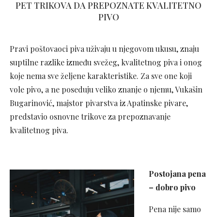
PET TRIKOVA DA PREPOZNATE KVALITETNO
PIVO
Pravi poštovaoci piva uživaju u njegovom ukusu, znaju
suptilne razlike između svežeg, kvalitetnog piva i onog
koje nema sve željene karakteristike. Za sve one koji
vole pivo, a ne poseduju veliko znanje o njemu, Vukašin
Bugarinović, majstor pivarstva iz Apatinske pivare,
predstavio osnovne trikove za prepoznavanje
kvalitetnog piva.
Postojana pena
– dobro pivo
Pena nije samo