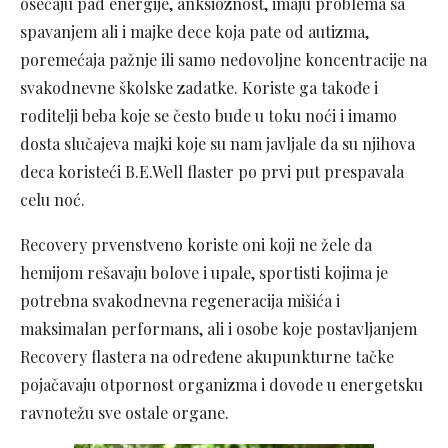
osećaju pad energije, anksioznost, imaju problema sa
spavanjem ali i majke dece koja pate od autizma,
poremećaja pažnje ili samo nedovoljne koncentracije na
svakodnevne školske zadatke. Koriste ga takođe i
roditelji beba koje se često bude u toku noći i imamo
dosta slučajeva majki koje su nam javljale da su njihova
deca koristeći B.E.Well flaster po prvi put prespavala
celu noć.
Recovery prvenstveno koriste oni koji ne žele da
hemijom rešavaju bolove i upale, sportisti kojima je
potrebna svakodnevna regeneracija mišića i
maksimalan performans, ali i osobe koje postavljanjem
Recovery flastera na određene akupunkturne tačke
pojačavaju otpornost organizma i dovode u energetsku
ravnotežu sve ostale organe.