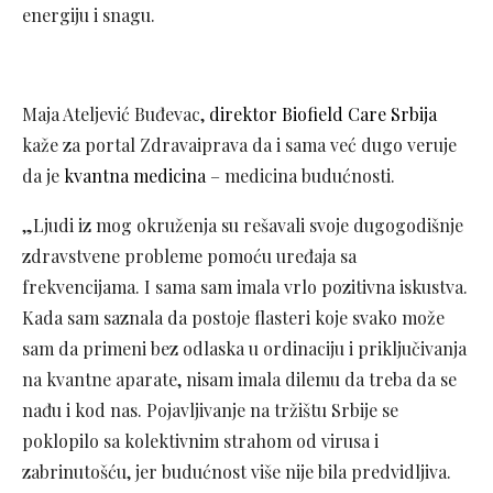
energiju i snagu.
Maja Ateljević Buđevac,
direktor Biofield Care Srbija
kaže za portal Zdravaiprava da i sama već dugo veruje
da je
kvantna medicina
– medicina budućnosti.
„Ljudi iz mog okruženja su rešavali svoje dugogodišnje
zdravstvene probleme pomoću uređaja sa
frekvencijama. I sama sam imala vrlo pozitivna iskustva.
Kada sam saznala da postoje flasteri koje svako može
sam da primeni bez odlaska u ordinaciju i priključivanja
na kvantne aparate, nisam imala dilemu da treba da se
nađu i kod nas. Pojavljivanje na tržištu Srbije se
poklopilo sa kolektivnim strahom od virusa i
zabrinutošću, jer budućnost više nije bila predvidljiva.