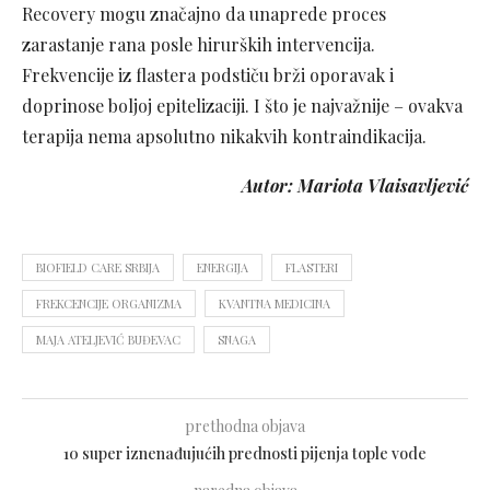
Recovery mogu značajno da unaprede proces
zarastanje rana posle hirurških intervencija.
Frekvencije iz flastera podstiču brži oporavak i
doprinose boljoj epitelizaciji. I što je najvažnije – ovakva
terapija nema apsolutno nikakvih kontraindikacija.
Autor: Mariota Vlaisavljević
BIOFIELD CARE SRBIJA
ENERGIJA
FLASTERI
FREKCENCIJE ORGANIZMA
KVANTNA MEDICINA
MAJA ATELJEVIĆ BUĐEVAC
SNAGA
prethodna objava
10 super iznenađujućih prednosti pijenja tople vode