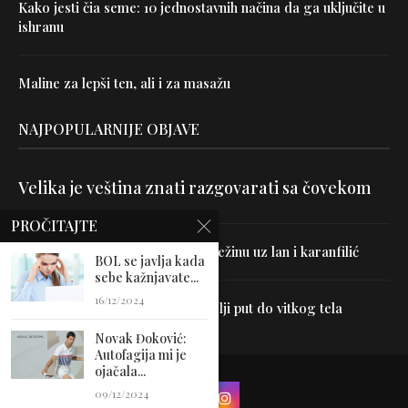
Kako jesti čia seme: 10 jednostavnih načina da ga uključite u
ishranu
Maline za lepši ten, ali i za masažu
NAJPOPULARNIJE OBJAVE
Velika je veština znati razgovarati sa čovekom
PROČITAJTE
Uništite parazite i normalizujte težinu uz lan i karanfilić
BOL se javlja kada
sebe kažnjavate...
16/12/2024
Dr Hajder: Akupunktura je najbolji put do vitkog tela
Novak Đoković:
Autofagija mi je
ojačala...
09/12/2024