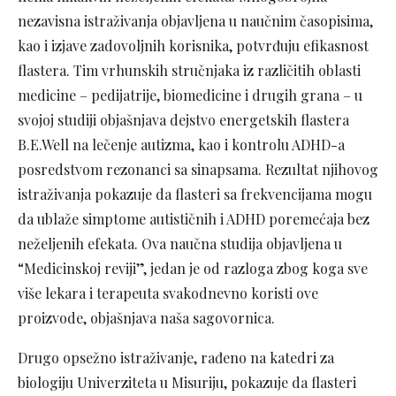
nezavisna istraživanja objavljena u naučnim časopisima,
kao i izjave zadovoljnih korisnika, potvrđuju efikasnost
flastera. Tim vrhunskih stručnjaka iz različitih oblasti
medicine – pedijatrije, biomedicine i drugih grana – u
svojoj studiji objašnjava dejstvo energetskih flastera
B.E.Well na lečenje autizma, kao i kontrolu ADHD-a
posredstvom rezonanci sa sinapsama. Rezultat njihovog
istraživanja pokazuje da flasteri sa frekvencijama mogu
da ublaže simptome autističnih i ADHD poremećaja bez
neželjenih efekata. Ova naučna studija objavljena u
“Medicinskoj reviji”, jedan je od razloga zbog koga sve
više lekara i terapeuta svakodnevno koristi ove
proizvode, objašnjava naša sagovornica.
Drugo opsežno istraživanje, rađeno na katedri za
biologiju Univerziteta u Misuriju, pokazuje da flasteri