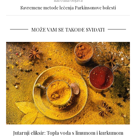
naredna objava
Savremene metode lečenja Parkinsonove bolesti
MOŽE VAM SE TAKOĐE SVIĐATI
Jutarnji eliksir: Topla voda s limunom i kurkumom