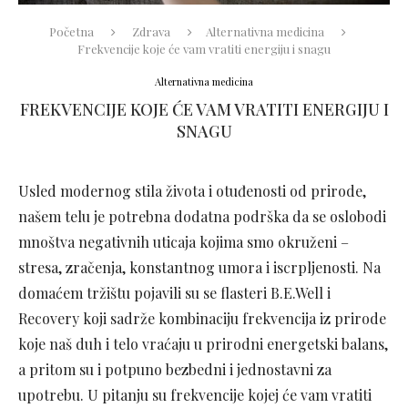
Početna
Zdrava
Alternativna medicina
Frekvencije koje će vam vratiti energiju i snagu
Alternativna medicina
FREKVENCIJE KOJE ĆE VAM VRATITI ENERGIJU I
SNAGU
Usled modernog stila života i otuđenosti od prirode,
našem telu je potrebna dodatna podrška da se oslobodi
mnoštva negativnih uticaja kojima smo okruženi –
stresa, zračenja, konstantnog umora i iscrpljenosti. Na
domaćem tržištu pojavili su se flasteri B.E.Well i
Recovery koji sadrže kombinaciju frekvencija iz prirode
koje naš duh i telo vraćaju u prirodni energetski balans,
a pritom su i potpuno bezbedni i jednostavni za
upotrebu. U pitanju su frekvencije kojej će vam vratiti