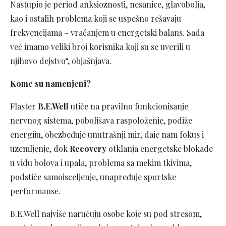
Nastupio je period anksioznosti, nesanice, glavobolja,
kao i ostalih problema koji se uspešno rešavaju
frekvencijama – vraćanjem u energetski balans. Sada
već imamo veliki broj korisnika koji su se uverili u
njihovo dejstvo“, objašnjava.
Kome su namenjeni?
Flaster
B.E.Well
utiče na pravilno funkcionisanje
nervnog sistema, poboljšava raspoloženje, podiže
energiju, obezbeđuje unutrašnji mir, daje nam fokus i
uzemljenje, dok
Recovery
otklanja energetske blokade
u vidu bolova i upala, problema sa mekim tkivima,
podstiče samoisceljenje, unapređuje sportske
performanse.
B.E.Well najviše naručuju osobe koje su pod stresom,