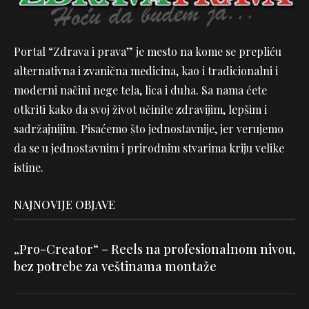
Portal “Zdrava i prava” je mesto na kome se prepliću
alternativna i zvanična medicina, kao i tradicionalni i
moderni načini nege tela, lica i duha. Sa nama ćete
otkriti kako da svoj život učinite zdravijim, lepšim i
sadržajnijim. Pisaćemo što jednostavnije, jer verujemo
da se u jednostavnim i prirodnim stvarima kriju velike
istine.
NAJNOVIJE OBJAVE
„Pro-Creator“ – Reels na profesionalnom nivou,
bez potrebe za veštinama montaže