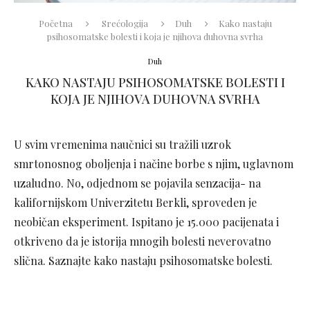
Početna
Srećologija
Duh
Kako nastaju
psihosomatske bolesti i koja je njihova duhovna svrha
Duh
KAKO NASTAJU PSIHOSOMATSKE BOLESTI I
KOJA JE NJIHOVA DUHOVNA SVRHA
U svim vremenima naučnici su tražili uzrok
smrtonosnog oboljenja i načine borbe s njim, uglavnom
uzaludno. No, odjednom se pojavila senzacija- na
kalifornijskom Univerzitetu Berkli, sproveden je
neobičan eksperiment. Ispitano je 15.000 pacijenata i
otkriveno da je istorija mnogih bolesti neverovatno
slična. Saznajte kako nastaju psihosomatske bolesti.