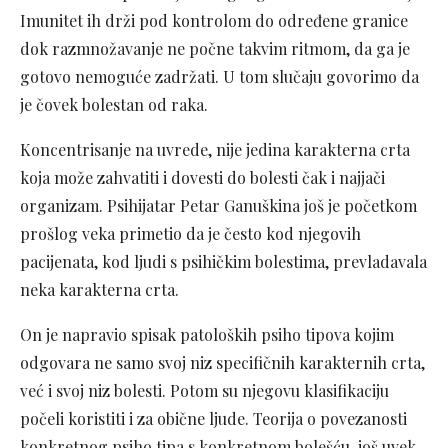
Imunitet ih drži pod kontrolom do određene granice
dok razmnožavanje ne počne takvim ritmom, da ga je
gotovo nemoguće zadržati. U tom slučaju govorimo da
je čovek bolestan od raka.
Koncentrisanje na uvrede, nije jedina karakterna crta
koja može zahvatiti i dovesti do bolesti čak i najjači
organizam. Psihijatar Petar Ganuškina još je početkom
prošlog veka primetio da je često kod njegovih
pacijenata, kod ljudi s psihičkim bolestima, prevladavala
neka karakterna crta.
On je napravio spisak patoloških psiho tipova kojim
odgovara ne samo svoj niz specifičnih karakternih crta,
već i svoj niz bolesti. Potom su njegovu klasifikaciju
počeli koristiti i za obične ljude. Teorija o povezanosti
konkretnog psiho tipa s konkretnom bolešću, još uvek