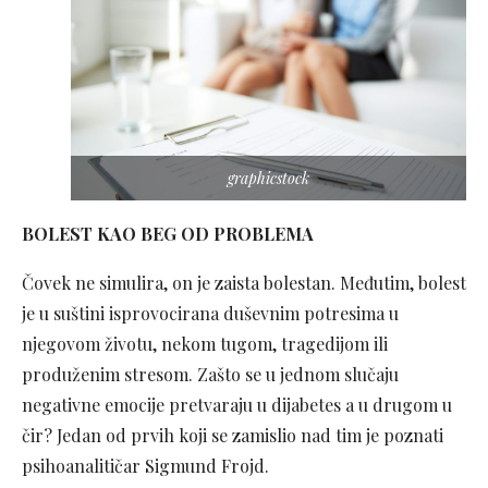
graphicstock
BOLEST KAO BEG OD PROBLEMA
Čovek ne simulira, on je zaista bolestan. Međutim, bolest
je u suštini isprovocirana duševnim potresima u
njegovom životu, nekom tugom, tragedijom ili
produženim stresom. Zašto se u jednom slučaju
negativne emocije pretvaraju u dijabetes a u drugom u
čir? Jedan od prvih koji se zamislio nad tim je poznati
psihoanalitičar Sigmund Frojd.