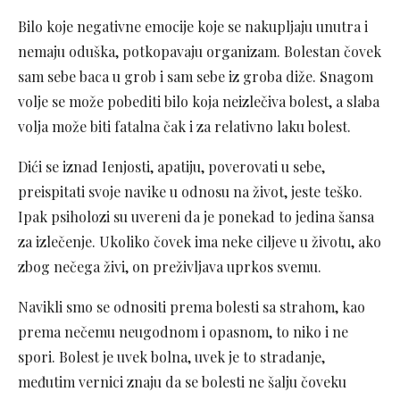
Bilo koje negativne emocije koje se nakupljaju unutra i
nemaju oduška, potkopavaju organizam. Bolestan čovek
sam sebe baca u grob i sam sebe iz groba diže. Snagom
volje se može pobediti bilo koja neizlečiva bolest, a slaba
volja može biti fatalna čak i za relativno laku bolest.
Dići se iznad Ienjosti, apatiju, poverovati u sebe,
preispitati svoje navike u odnosu na život, jeste teško.
Ipak psiholozi su uvereni da je ponekad to jedina šansa
za izlečenje. Ukoliko čovek ima neke ciljeve u životu, ako
zbog nečega živi, on preživljava uprkos svemu.
Navikli smo se odnositi prema bolesti sa strahom, kao
prema nečemu neugodnom i opasnom, to niko i ne
spori. Bolest je uvek bolna, uvek je to stradanje,
međutim vernici znaju da se bolesti ne šalju čoveku