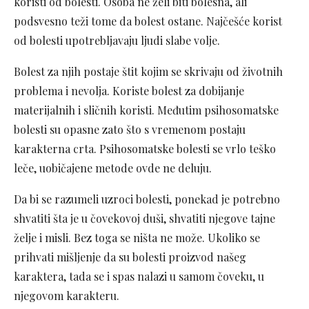
koristi od bolesti. Osoba ne želi biti bolesna, ali
podsvesno teži tome da bolest ostane. Najčešće korist
od bolesti upotrebljavaju ljudi slabe volje.
Bolest za njih postaje štit kojim se skrivaju od životnih
problema i nevolja. Koriste bolest za dobijanje
materijalnih i sličnih koristi. Međutim psihosomatske
bolesti su opasne zato što s vremenom postaju
karakterna crta. Psihosomatske bolesti se vrlo teško
leče, uobičajene metode ovde ne deluju.
Da bi se razumeli uzroci bolesti, ponekad je potrebno
shvatiti šta je u čovekovoj duši, shvatiti njegove tajne
želje i misli. Bez toga se ništa ne može. Ukoliko se
prihvati mišljenje da su bolesti proizvod našeg
karaktera, tada se i spas nalazi u samom čoveku, u
njegovom karakteru.