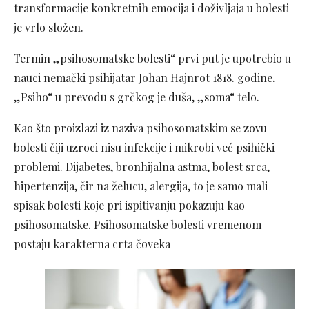
transformacije konkretnih emocija i doživljaja u bolesti
je vrlo složen.
Termin „psihosomatske bolesti“ prvi put je upotrebio u
nauci nemački psihijatar Johan Hajnrot 1818. godine.
„Psiho“ u prevodu s grčkog je duša, „soma“ telo.
Kao što proizlazi iz naziva psihosomatskim se zovu
bolesti čiji uzroci nisu infekcije i mikrobi već psihički
problemi. Dijabetes, bronhijalna astma, bolest srca,
hipertenzija, čir na želucu, alergija, to je samo mali
spisak bolesti koje pri ispitivanju pokazuju kao
psihosomatske. Psihosomatske bolesti vremenom
postaju karakterna crta čoveka