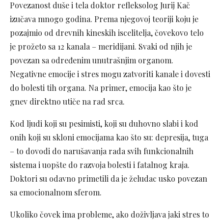
Povezanost duše i tela doktor refleksolog Jurij Kač
izučava mnogo godina. Prema njegovoj teoriji koju je
pozajmio od drevnih kineskih iscelitelja, čovekovo telo
je prožeto sa 12 kanala – meridijani. Svaki od njih je
povezan sa određenim unutrašnjim organom.
Negativne emocije i stres mogu zatvoriti kanale i dovesti
do bolesti tih organa. Na primer, emocija kao što je
gnev direktno utiče na rad srca.
Kod ljudi koji su pesimisti, koji su duhovno slabi i kod
onih koji su skloni emocijama kao što su: depresija, tuga
– to dovodi do narušavanja rada svih funkcionalnih
sistema i uopšte do razvoja bolesti i fatalnog kraja.
Doktori su odavno primetili da je želudac usko povezan
sa emocionalnom sferom.
Ukoliko čovek ima probleme, ako doživljava jaki stres to