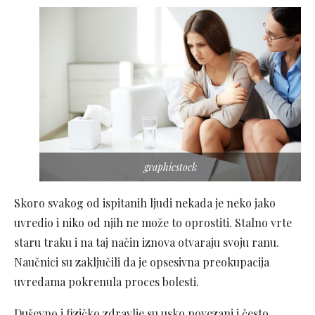
graphicstock
Skoro svakog od ispitanih ljudi nekada je neko jako
uvredio i niko od njih ne može to oprostiti. Stalno vrte
staru traku i na taj način iznova otvaraju svoju ranu.
Naučnici su zaključili da je opsesivna preokupacija
uvredama pokrenula proces bolesti.
Duševno i fizičko zdravlje su usko povezani i često