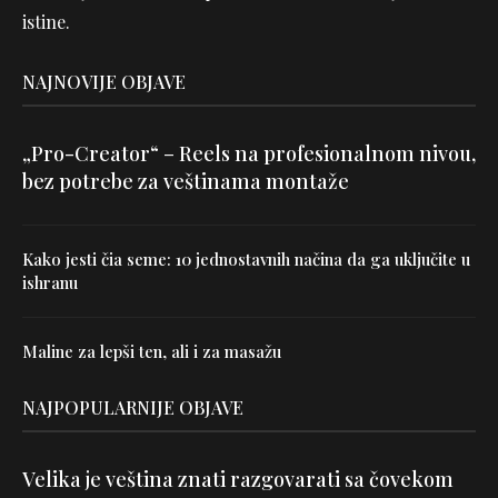
istine.
NAJNOVIJE OBJAVE
„Pro-Creator“ – Reels na profesionalnom nivou,
bez potrebe za veštinama montaže
Kako jesti čia seme: 10 jednostavnih načina da ga uključite u
ishranu
Maline za lepši ten, ali i za masažu
NAJPOPULARNIJE OBJAVE
Velika je veština znati razgovarati sa čovekom