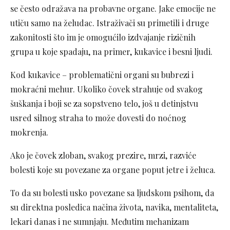
se često odražava na probavne organe. Jake emocije ne
utiču samo na želudac. Istraživači su primetili i druge
zakonitosti što im je omogućilo izdvajanje rizičnih
grupa u koje spadaju, na primer, kukavice i besni ljudi.
Kod kukavice – problematični organi su bubrezi i
mokraćni mehur. Ukoliko čovek strahuje od svakog
šuškanja i boji se za sopstveno telo, još u detinjstvu
usred silnog straha to može dovesti do noćnog
mokrenja.
Ako je čovek zloban, svakog prezire, mrzi, razviće
bolesti koje su povezane za organe poput jetre i želuca.
To da su bolesti usko povezane sa ljudskom psihom, da
su direktna posledica načina života, navika, mentaliteta,
lekari danas i ne sumnjaju. Međutim mehanizam