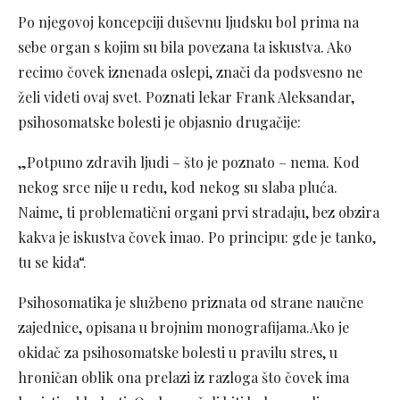
Po njegovoj koncepciji duševnu ljudsku bol prima na
sebe organ s kojim su bila povezana ta iskustva. Ako
recimo čovek iznenada oslepi, znači da podsvesno ne
želi videti ovaj svet. Poznati lekar Frank Aleksandar,
psihosomatske bolesti je objasnio drugačije:
„Potpuno zdravih ljudi – što je poznato – nema. Kod
nekog srce nije u redu, kod nekog su slaba pluća.
Naime, ti problematični organi prvi stradaju, bez obzira
kakva je iskustva čovek imao. Po principu: gde je tanko,
tu se kida“.
Psihosomatika je službeno priznata od strane naučne
zajednice, opisana u brojnim monografijama.Ako je
okidač za psihosomatske bolesti u pravilu stres, u
hroničan oblik ona prelazi iz razloga što čovek ima