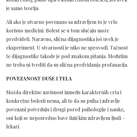
je samo teorija.
Ali ako je stvarno povezano sa zdravljem to je vrlo
korisno medicini. Bolest se u tom slučaju može
predvideti. Naravno, slična dijagnostika još uvek je
eksperiment. U stvarnosti je niko ne sprovodi. Tačnost
te dijagnostike takođe je pod znakom pitanja. Međutim
ne treba ni tvrditi da su slična predviđanja profanacija.
POVEZANOST DUŠE I TELA
Možda direktne zavisnost između karakternih crta i
konkretne bolesti nema, ali to da su psiha i zdravlje
povezani potvrđuju i drugi pored psihologije i nauke,
oni koji se neposredno bave fizičkim zdravljem ljudi –
lekari.