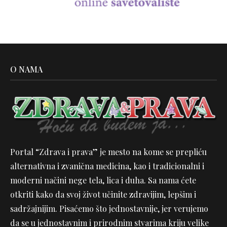
O NAMA
Portal “Zdrava i prava” je mesto na kome se prepliću
alternativna i zvanična medicina, kao i tradicionalni i
moderni načini nege tela, lica i duha. Sa nama ćete
otkriti kako da svoj život učinite zdravijim, lepšim i
sadržajnijim. Pisaćemo što jednostavnije, jer verujemo
da se u jednostavnim i prirodnim stvarima kriju velike