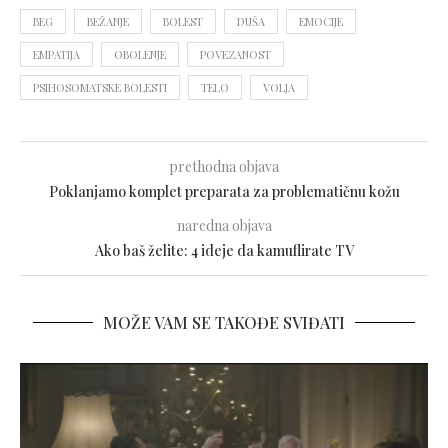
BEG
BEŽANJE
BOLEST
DUŠA
EMOCIJE
EMPATIJA
OBOLENJE
POVEZANOST
PSIHOSOMATSKE BOLESTI
TELO
VOLJA
prethodna objava
Poklanjamo komplet preparata za problematičnu kožu
naredna objava
Ako baš želite: 4 ideje da kamuflirate TV
MOŽE VAM SE TAKOĐE SVIĐATI