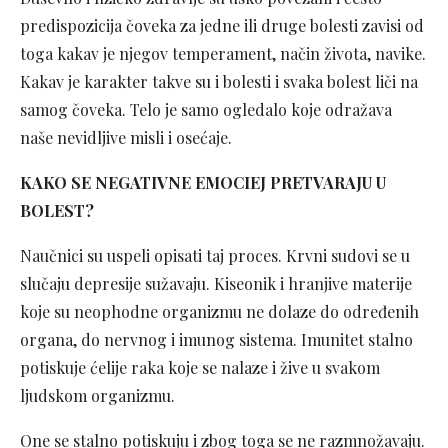
predispozicija čoveka za jedne ili druge bolesti zavisi od
toga kakav je njegov temperament, način života, navike.
Kakav je karakter takve su i bolesti i svaka bolest liči na
samog čoveka. Telo je samo ogledalo koje odražava
naše nevidljive misli i osećaje.
KAKO SE NEGATIVNE EMOCIEJ PRETVARAJU U
BOLEST?
Naučnici su uspeli opisati taj proces. Krvni sudovi se u
slučaju depresije sužavaju. Kiseonik i hranjive materije
koje su neophodne organizmu ne dolaze do određenih
organa, do nervnog i imunog sistema. Imunitet stalno
potiskuje ćelije raka koje se nalaze i žive u svakom
ljudskom organizmu.
One se stalno potiskuju i zbog toga se ne razmnožavaju.