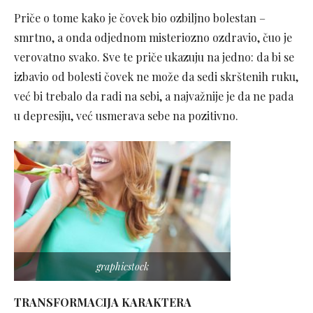
Priče o tome kako je čovek bio ozbiljno bolestan –
smrtno, a onda odjednom misteriozno ozdravio, čuo je
verovatno svako. Sve te priče ukazuju na jedno: da bi se
izbavio od bolesti čovek ne može da sedi skrštenih ruku,
već bi trebalo da radi na sebi, a najvažnije je da ne pada
u depresiju, već usmerava sebe na pozitivno.
graphicstock
TRANSFORMACIJA KARAKTERA