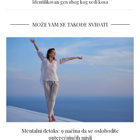
Identifikovan gen zbog kog sedi kosa
MOŽE VAM SE TAKOĐE SVIĐATI
Mentalni detoks: 9 načina da se oslobodite
opterećujućih misli