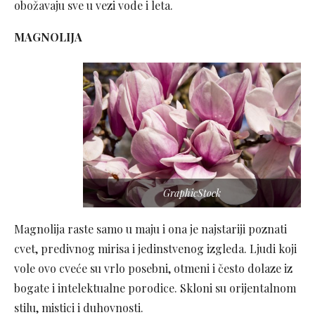
obožavaju sve u vezi vode i leta.
MAGNOLIJA
GraphicStock
Magnolija raste samo u maju i ona je najstariji poznati
cvet, predivnog mirisa i jedinstvenog izgleda. Ljudi koji
vole ovo cveće su vrlo posebni, otmeni i često dolaze iz
bogate i intelektualne porodice. Skloni su orijentalnom
stilu, mistici i duhovnosti.