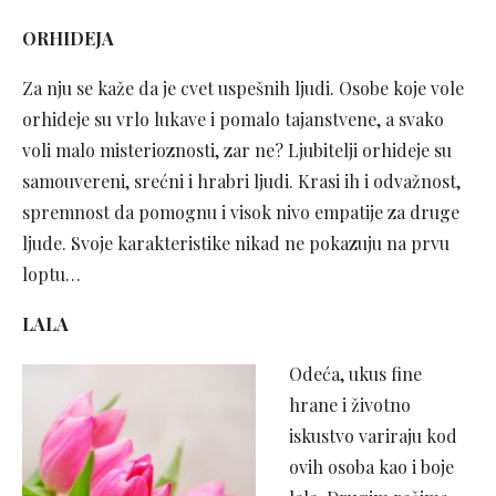
ORHIDEJA
Za nju se kaže da je cvet uspešnih ljudi. Osobe koje vole
orhideje su vrlo lukave i pomalo tajanstvene, a svako
voli malo misterioznosti, zar ne? Ljubitelji orhideje su
samouvereni, srećni i hrabri ljudi. Krasi ih i odvažnost,
spremnost da pomognu i visok nivo empatije za druge
ljude. Svoje karakteristike nikad ne pokazuju na prvu
loptu…
LALA
Odeća, ukus fine
hrane i životno
iskustvo variraju kod
ovih osoba kao i boje