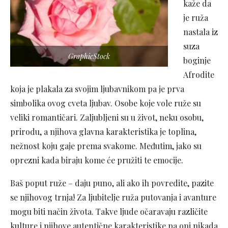
kaže da
je ruža
nastala iz
suza
GraphicStock
boginje
Afrodite
koja je plakala za svojim ljubavnikom pa je prva
simbolika ovog cveta ljubav. Osobe koje vole ruže su
veliki romantičari. Zaljubljeni su u život, neku osobu,
prirodu, a njihova glavna karakteristika je toplina,
nežnost koju gaje prema svakome. Međutim, jako su
oprezni kada biraju kome će pružiti te emocije.
Baš poput ruže – daju puno, ali ako ih povredite, pazite
se njihovog trnja! Za ljubitelje ruža putovanja i avanture
mogu biti način života. Takve ljude očaravaju različite
kulture i njihove autentične karakteristike pa oni nikada