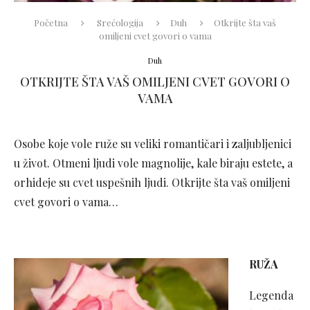
Početna
Srećologija
Duh
Otkrijte šta vaš
omiljeni cvet govori o vama
Duh
OTKRIJTE ŠTA VAŠ OMILJENI CVET GOVORI O
VAMA
Osobe koje vole ruže su veliki romantičari i zaljubljenici
u život. Otmeni ljudi vole magnolije, kale biraju estete, a
orhideje su cvet uspešnih ljudi. Otkrijte šta vaš omiljeni
cvet govori o vama…
RUŽA
Legenda