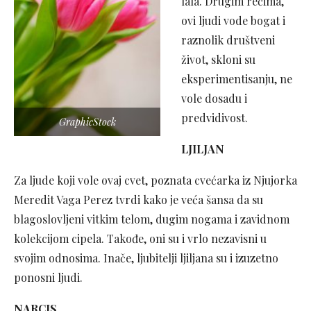
lala. Drugim rečima,
ovi ljudi vode bogat i
raznolik društveni
život, skloni su
eksperimentisanju, ne
vole dosadu i
predvidivost.
GraphicStock
LJILJAN
Za ljude koji vole ovaj cvet, poznata cvećarka iz Njujorka
Meredit Vaga Perez tvrdi kako je veća šansa da su
blagoslovljeni vitkim telom, dugim nogama i zavidnom
kolekcijom cipela. Takođe, oni su i vrlo nezavisni u
svojim odnosima. Inače, ljubitelji ljiljana su i izuzetno
ponosni ljudi.
NARCIS