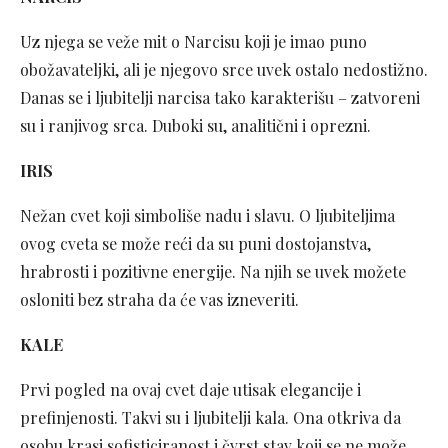
Uz njega se veže mit o Narcisu koji je imao puno
obožavateljki, ali je njegovo srce uvek ostalo nedostižno.
Danas se i ljubitelji narcisa tako karakterišu – zatvoreni
su i ranjivog srca. Duboki su, analitični i oprezni.
IRIS
Nežan cvet koji simboliše nadu i slavu. O ljubiteljima
ovog cveta se može reći da su puni dostojanstva,
hrabrosti i pozitivne energije. Na njih se uvek možete
osloniti bez straha da će vas izneveriti.
KALE
Prvi pogled na ovaj cvet daje utisak elegancije i
prefinjenosti. Takvi su i ljubitelji kala. Ona otkriva da
osobu krasi sofisticiranost i čvrst stav koji se ne može