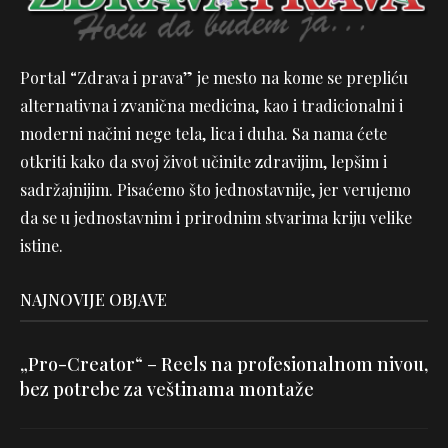
Portal “Zdrava i prava” je mesto na kome se prepliću
alternativna i zvanična medicina, kao i tradicionalni i
moderni načini nege tela, lica i duha. Sa nama ćete
otkriti kako da svoj život učinite zdravijim, lepšim i
sadržajnijim. Pisaćemo što jednostavnije, jer verujemo
da se u jednostavnim i prirodnim stvarima kriju velike
istine.
NAJNOVIJE OBJAVE
„Pro-Creator“ – Reels na profesionalnom nivou,
bez potrebe za veštinama montaže