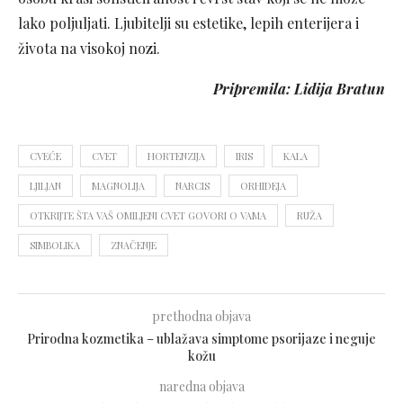
lako poljuljati. Ljubitelji su estetike, lepih enterijera i
života na visokoj nozi.
Pripremila: Lidija Bratun
CVEĆE
CVET
HORTENZIJA
IRIS
KALA
LJILJAN
MAGNOLIJA
NARCIS
ORHIDEJA
OTKRIJTE ŠTA VAŠ OMILJENI CVET GOVORI O VAMA
RUŽA
SIMBOLIKA
ZNAČENJE
prethodna objava
Prirodna kozmetika – ublažava simptome psorijaze i neguje
kožu
naredna objava