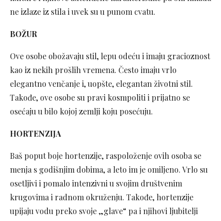
ne izlaze iz stila i uvek su u punom cvatu.
BOŽUR
Ove osobe obožavaju stil, lepu odeću i imaju gracioznost
kao iz nekih prošlih vremena. Često imaju vrlo
elegantno venčanje i, uopšte, elegantan životni stil.
Takođe, ove osobe su pravi kosmpoliti i prijatno se
osećaju u bilo kojoj zemlji koju posećuju.
HORTENZIJA
Baš poput boje hortenzije, raspoloženje ovih osoba se
menja s godišnjim dobima, a leto im je omiljeno. Vrlo su
osetljivi i pomalo intenzivni u svojim društvenim
krugovima i radnom okruženju. Takođe, hortenzije
upijaju vodu preko svoje „glave“ pa i njihovi ljubitelji