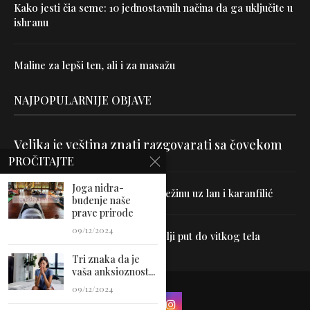
Kako jesti čia seme: 10 jednostavnih načina da ga uključite u
ishranu
Maline za lepši ten, ali i za masažu
NAJPOPULARNIJE OBJAVE
Velika je veština znati razgovarati sa čovekom
PROČITAJTE
Joga nidra-
Uništite parazite i normalizujte težinu uz lan i karanfilić
buđenje naše
prave prirode
09/12/2024
Dr Hajder: Akupunktura je najbolji put do vitkog tela
Tri znaka da je
vaša anksioznost...
09/12/2024