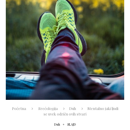
Početna
Srećologija
Duh
Mentalno jaki ljudi
se uvek odriču ovih stvari
Duh
SLAJD