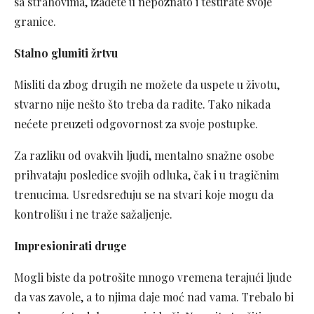
sa strahovima, izađete u nepoznato i testirate svoje
granice.
Stalno glumiti žrtvu
Misliti da zbog drugih ne možete da uspete u životu,
stvarno nije nešto što treba da radite. Tako nikada
nećete preuzeti odgovornost za svoje postupke.
Za razliku od ovakvih ljudi, mentalno snažne osobe
prihvataju posledice svojih odluka, čak i u tragičnim
trenucima. Usredsređuju se na stvari koje mogu da
kontrolišu i ne traže sažaljenje.
Impresionirati druge
Mogli biste da potrošite mnogo vremena terajući ljude
da vas zavole, a to njima daje moć nad vama. Trebalo bi