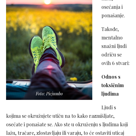
osećanja i
ponašanje.
Takođe,
mentalno
snažni ljudi
odriču se
ovih 6 stvari:
Odnos s
toksičnim
ljudima
Foto: Picjumbo
Ljudi s
kojima se okružujete utiču na to kako razmišljate,
osećate i ponašate se. Ako ste u okruženju s ljudima koji
lažu, tračare, zlostavljaju ili varaju, to će ostaviti uticaj