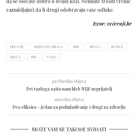
da se osećate dobro u svojoj koži. Nemojte trošiti vreme
razmišljajući da li drugi odobravaju vaše odluke.
Izvor: večernji.hr
EMOCIJE
MENTALNA SNAGA
MIR
SNAGA
SPOKOJ
SREĆA
UM
VOLJA
prethodna objava
Pet razloga zašto nam hleb NIJE neprijatelj
naredna objava
Dva eliksira – jedan za podmlađivanje i drugi za zdravlje
MOŽE VAM SE TAKOĐE SVIĐATI