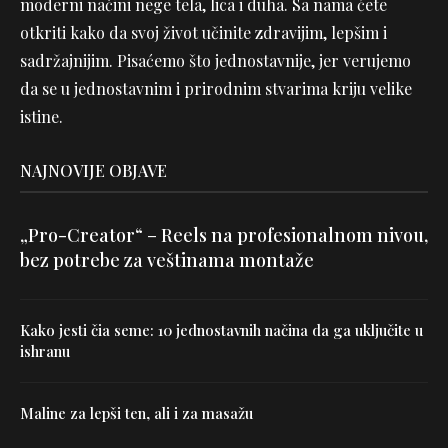
moderni načini nege tela, lica i duha. Sa nama ćete
otkriti kako da svoj život učinite zdravijim, lepšim i
sadržajnijim. Pisaćemo što jednostavnije, jer verujemo
da se u jednostavnim i prirodnim stvarima kriju velike
istine.
NAJNOVIJE OBJAVE
„Pro-Creator“ – Reels na profesionalnom nivou,
bez potrebe za veštinama montaže
Kako jesti čia seme: 10 jednostavnih načina da ga uključite u
ishranu
Maline za lepši ten, ali i za masažu