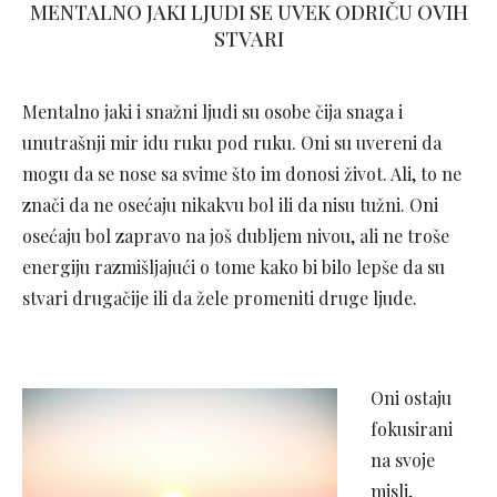
MENTALNO JAKI LJUDI SE UVEK ODRIČU OVIH
STVARI
Mentalno jaki i snažni ljudi su osobe čija snaga i
unutrašnji mir idu ruku pod ruku. Oni su uvereni da
mogu da se nose sa svime što im donosi život. Ali, to ne
znači da ne osećaju nikakvu bol ili da nisu tužni. Oni
osećaju bol zapravo na još dubljem nivou, ali ne troše
energiju razmišljajući o tome kako bi bilo lepše da su
stvari drugačije ili da žele promeniti druge ljude.
Oni ostaju
fokusirani
na svoje
misli,