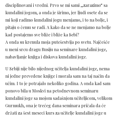
disciplinovani i vredni. Prvo se mi sami „zarazimo“ sa
kundalini jogom, a onda je širimo, jer ljudi osete da se
mi koji radimo kundalini jogu menjamo, i to na bolje, i
pitaju o čemu se radi. A kako da se ne menjamo na bolje
kad postajemo sve bliže i bliže ka Sebi?
A onda su krenula moja putešestvija po svetu. Najčešće
u meni srcu dragu Rusiju na seminare kundalini joge,
nabavljanje knjiga i diskova kundalini joge.
U Srbiji nije bilo nijednog učitelja kundalini joge, nema
ni jedne prevedene knjige i morala sam na taj način da
učim. I to je potrajalo nekoliko godina. A onda kad sam
ponovo bila u Moskvi na petodnevnom seminaru
kundalini joge sa mojom sadašnjom učiteljicom, velikom
Gurmukh, ona je trećeg dana seminara pričala da će
držati za šest meseci kurs za učitelje kundalini joge u