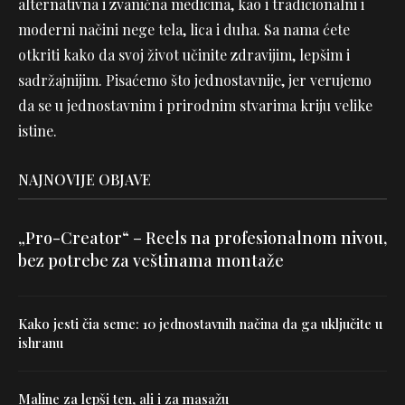
alternativna i zvanična medicina, kao i tradicionalni i
moderni načini nege tela, lica i duha. Sa nama ćete
otkriti kako da svoj život učinite zdravijim, lepšim i
sadržajnijim. Pisaćemo što jednostavnije, jer verujemo
da se u jednostavnim i prirodnim stvarima kriju velike
istine.
NAJNOVIJE OBJAVE
„Pro-Creator“ – Reels na profesionalnom nivou,
bez potrebe za veštinama montaže
Kako jesti čia seme: 10 jednostavnih načina da ga uključite u
ishranu
Maline za lepši ten, ali i za masažu