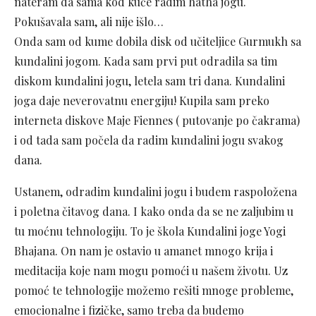
nateram da sama kod kuće radim hatha jogu.
Pokušavala sam, ali nije išlo…
Onda sam od kume dobila disk od učiteljice Gurmukh sa
kundalini jogom. Kada sam prvi put odradila sa tim
diskom kundalini jogu, letela sam tri dana. Kundalini
joga daje neverovatnu energiju! Kupila sam preko
interneta diskove Maje Fiennes ( putovanje po čakrama)
i od tada sam počela da radim kundalini jogu svakog
dana.
Ustanem, odradim kundalini jogu i budem raspoložena
i poletna čitavog dana. I kako onda da se ne zaljubim u
tu moćnu tehnologiju. To je škola Kundalini joge Yogi
Bhajana. On nam je ostavio u amanet mnogo krija i
meditacija koje nam mogu pomoći u našem životu. Uz
pomoć te tehnologije možemo rešiti mnoge probleme,
emocionalne i fizičke, samo treba da budemo