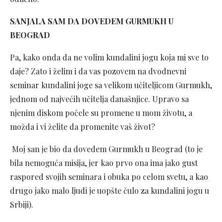
SANJALA SAM DA DOVEDEM GURMUKH U
BEOGRAD
Pa, kako onda da ne volim kundalini jogu koja mi sve to
daje? Zato i želim i da vas pozovem na dvodnevni
seminar kundalini joge sa velikom učiteljicom Gurmukh,
jednom od najvećih učitelja današnjice. Upravo sa
njenim diskom počele su promene u mom životu, a
možda i vi želite da promenite vaš život?
Moj san je bio da dovedem Gurmukh u Beograd (to je
bila nemoguća misija, jer kao prvo ona ima jako gust
raspored svojih seminara i obuka po celom svetu, a kao
drugo jako malo ljudi je uopšte čulo za kundalini jogu u
Srbiji).