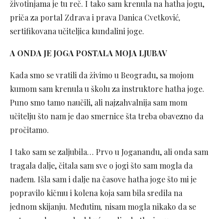
životinjama je tu reč. I tako sam krenula na hatha jogu,
priča za portal Zdrava i prava Danica Cvetković
,
sertifikovana učiteljica kundalini joge.
A ONDA JE JOGA POSTALA MOJA LJUBAV
Kada smo se vratili da živimo u Beogradu, sa mojom
kumom sam krenula u školu za instruktore hatha joge.
Puno smo tamo naučili, ali najzahvalnija sam mom
učitelju što nam je dao smernice šta treba obavezno da
pročitamo.
I tako sam se zaljubila… Prvo u Joganandu, ali onda sam
tragala dalje, čitala sam sve o jogi što sam mogla da
nađem. Išla sam i dalje na časove hatha joge što mi je
popravilo kičmu i kolena koja sam bila sredila na
jednom skijanju. Međutim
,
nisam mogla nikako da se