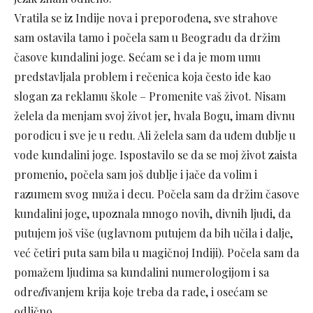
Vratila se iz Indije nova i preporođena, sve strahove
sam ostavila tamo i počela sam u Beogradu da držim
časove kundalini joge. Sećam se i da je mom umu
predstavljala problem i rečenica koja često ide kao
slogan za reklamu škole – Promenite vaš život. Nisam
želela da menjam svoj život jer, hvala Bogu, imam divnu
porodicu i sve je u redu. Ali želela sam da uđem dublje u
vode kundalini joge. Ispostavilo se da se moj život zaista
promenio, počela sam još dublje i jače da volim i
razumem svog muža i decu. Počela sam da držim časove
kundalini joge, upoznala mnogo novih, divnih ljudi, da
putujem još više (uglavnom putujem da bih učila i dalje,
već četiri puta sam bila u magičnoj Indiji). Počela sam da
pomažem ljudima sa kundalini numerologijom i sa
odre
đ
ivanjem krija koje treba da rade, i osećam se
odlično.