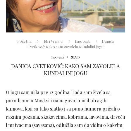
Početna
Mi i Vi na ti!
Ispovesti
Danica
Cvetković: Kako sam zavolela Kundalini jogu
Ispovesti
SLAJD
DANICA CVETKOVIĆ: KAKO SAM ZAVOLELA
KUNDALINI JOGU
U jogu sam ušla pre 12 godina. Tada sam živela sa
porodicom u Moskvi i na nagovor mojih dragih
kumova, koji su tako slatko i sa puno humora pričali o
raznim pozama, skakavcima, kobrama, lavovima, drveću
i mrtvacima (savasana), odlučila sam da vidim o kakvim