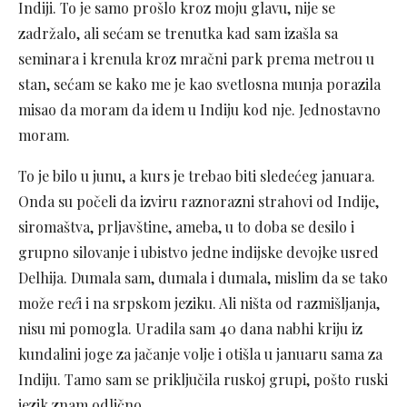
Indiji. To je samo prošlo kroz moju glavu, nije se
zadržalo, ali sećam se trenutka kad sam izašla sa
seminara i krenula kroz mračni park prema metrou u
stan, sećam se kako me je kao svetlosna munja porazila
misao da moram da idem u Indiju kod nje. Jednostavno
moram.
To je bilo u junu, a kurs je trebao biti sledećeg januara.
Onda su počeli da izviru raznorazni strahovi od Indije,
siromaštva, prljavštine, ameba, u to doba se desilo i
grupno silovanje i ubistvo jedne indijske devojke usred
Delhija. Dumala sam, dumala i dumala, mislim da se tako
može re
ć
i i na srpskom jeziku. Ali ništa od razmišljanja,
nisu mi pomogla. Uradila sam 40 dana nabhi kriju iz
kundalini joge za jačanje volje i otišla u januaru sama za
Indiju. Tamo sam se priključila ruskoj grupi, pošto ruski
jezik znam odlično.