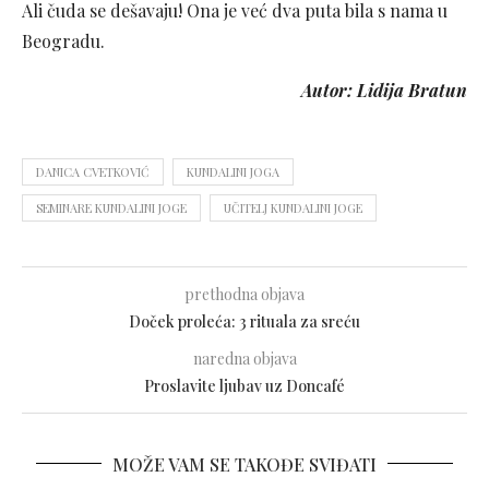
Ali čuda se dešavaju! Ona je već dva puta bila s nama u
Beogradu.
Autor: Lidija Bratun
DANICA CVETKOVIĆ
KUNDALINI JOGA
SEMINARE KUNDALINI JOGE
UČITELJ KUNDALINI JOGE
prethodna objava
Doček proleća: 3 rituala za sreću
naredna objava
Proslavite ljubav uz Doncafé
MOŽE VAM SE TAKOĐE SVIĐATI