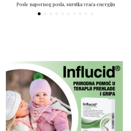
Posle napornog posla, surutka vraća energiju