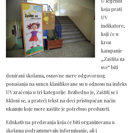
U legendi
koja prati
UV
indikatore,
koji će u
kroz
kampanje
„Zaštita za
sve“ biti
donirani školama, osnovne mere odgovornog
ponašanja na suncu klasifikovane su u odnosu na indeks
UV zračenja u tri kategorije: Bezbedno je, Zaštiti se i
Skloni se, a prateći tekst na deci pristupačan način
ukazuju koje mere zaštite je potrebno preduzeti.
Edukativna predavanja koja će biti organizovana u
školama podrazumevaju informisanje, ali i