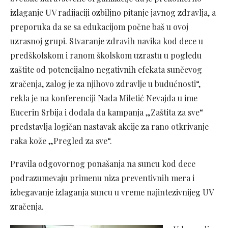
izlaganje UV radijaciji ozbiljno pitanje javnog zdravlja, a
preporuka da se sa edukacijom počne baš u ovoj
uzrasnoj grupi. Stvaranje zdravih navika kod dece u
predškolskom i ranom školskom uzrastu u pogledu
zaštite od potencijalno negativnih efekata sunčevog
zračenja, zalog je za njihovo zdravlje u budućnosti“,
rekla je na konferenciji Nada Miletić Nevajda u ime
Eucerin Srbija i dodala da kampanja „Zaštita za sve“
predstavlja logičan nastavak akcije za rano otkrivanje
raka kože „Pregled za sve“.
Pravila odgovornog ponašanja na suncu kod dece
podrazumevaju primenu niza preventivnih mera i
izbegavanje izlaganja suncu u vreme najintezivnijeg UV
zračenja.