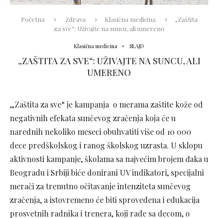
Početna
Zdrava
Klasična medicina
„Zaštita
za sve“: Uživajte na suncu, ali umereno
Klasična medicina
SLAJD
„ZAŠTITA ZA SVE“: UŽIVAJTE NA SUNCU, ALI
UMERENO
„Zaštita za sve“ je kampanja o merama zaštite kože od
negativnih efekata sunčevog zračenja koja će u
narednih nekoliko meseci obuhvatiti više od 10 000
dece predškolskog i ranog školskog uzrasta. U sklopu
aktivnosti kampanje, školama sa najvećim brojem đaka u
Beogradu i Srbiji biće donirani UV indikatori, specijalni
merači za trenutno očitavanje intenziteta sunčevog
zračenja, a istovremeno će biti sprovedena i edukacija
prosvetnih radnika i trenera, koji rade sa decom, o