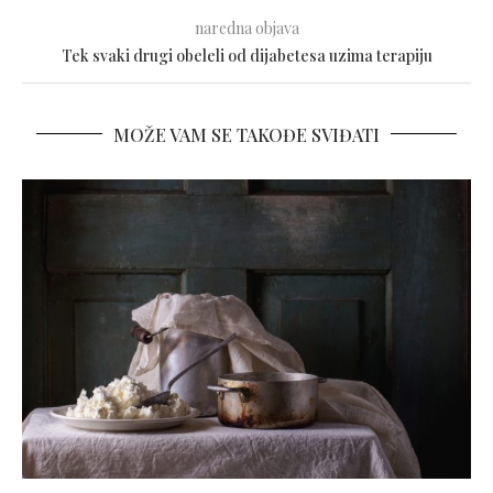
naredna objava
Tek svaki drugi obeleli od dijabetesa uzima terapiju
MOŽE VAM SE TAKOĐE SVIĐATI