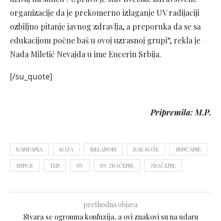
organizacije da je prekomerno izlaganje UV radijaciji
ozbiljno pitanje javnog zdravlja, a preporuka da se sa
edukacijom počne baš u ovoj uzrasnoj grupi“, rekla je
Nada Miletić Nevajda u ime Eucerin Srbija.
[/su_quote]
Pripremila: M.P.
KAMPANJA
KOŽA
MELANOM
RAK KOŽE
SUNČANJE
SUNCE
TEN
UV
UV ZRAČENJE
ZRAČENJE
prethodna objava
Stvara se ogromna konfuzija, a ovi znakovi su na udaru