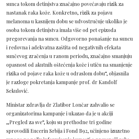
sunca tokom detinjstva značajno povećavaju rizik za
nastanak raka kože. Konkretno, rizik za pojavu
melanoma u kasnijem dobu se udvostručuje ukoliko je
osoba tokom detinjstva imala više od pet epizoda
pregorevanja na suncu. Odgovorno ponašanje na suncu
i redovna i adekvatna zaštita od negativnih efekata
sunčevog zračenja u ranom periodu, značajno smanjuju
opasnost od akutnih oštećenja kože i utiču na smanjenje
rizika od pojave raka kože u odraslom dobu“, objasnila
je razloge pokretanja kampanje prof. dr Kandolf
Sekulović.
Ministar zdravlja dr Zlatibor Lončar zahvalio se
organizatorima kampanje i ukazao da je u akciji
„Pregled za sve“, koju su prethodne tri godine
sprovodili Eucerin Srbija i Fond B92, učinjeno izuzetno