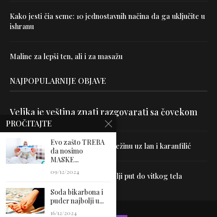
Kako jesti čia seme: 10 jednostavnih načina da ga uključite u
ishranu
Maline za lepši ten, ali i za masažu
NAJPOPULARNIJE OBJAVE
Velika je veština znati razgovarati sa čovekom
PROČITAJTE
Evo zašto TREBA
Uništite parazite i normalizujte težinu uz lan i karanfilić
da nosimo
MASKE...
09/12/2024
Dr Hajder: Akupunktura je najbolji put do vitkog tela
Soda bikarbona i
puder najbolji u...
16/12/2024