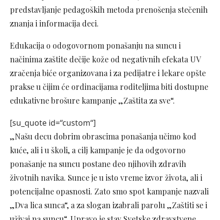
predstavljanje pedagoških metoda prenošenja stečenih
znanja i informacija deci.
Edukacija o odogovornom ponašanju na suncu i
načinima zaštite dečije kože od negativnih efekata UV
zračenja biće organizovana i za pedijatre i lekare opšte
prakse u čijim će ordinacijama roditeljima biti dostupne
edukativne brošure kampanje „Zaštita za sve“.
[su_quote id=“custom“]
„Našu decu dobrim obrascima ponašanja učimo kod
kuće, ali i u školi, a cilj kampanje je da odgovorno
ponašanje na suncu postane deo njihovih zdravih
životnih navika. Sunce je u isto vreme izvor života, ali i
potencijalne opasnosti. Zato smo spot kampanje nazvali
„Dva lica sunca“, a za slogan izabrali parolu „Zaštiti se i
uživaj na suncu“. Upravo je stav Svetske zdravstvene