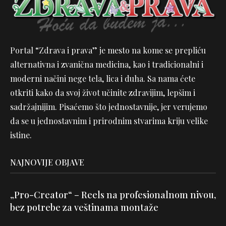
Portal “Zdrava i prava” je mesto na kome se prepliću
alternativna i zvanična medicina, kao i tradicionalni i
moderni načini nege tela, lica i duha. Sa nama ćete
otkriti kako da svoj život učinite zdravijim, lepšim i
sadržajnijim. Pisaćemo što jednostavnije, jer verujemo
da se u jednostavnim i prirodnim stvarima kriju velike
istine.
NAJNOVIJE OBJAVE
„Pro-Creator“ – Reels na profesionalnom nivou,
bez potrebe za veštinama montaže