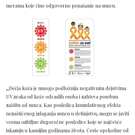
merama koje čine odgovorno ponašanje na suncu.
„Dečja koža je mnogo podložnija negativnim dejstvima
UV zraka od kože odraslih osoba i zahteva posebnu
zaštitu od sunca. Kao posledica kumulativnog efekta
nezaštićenog izlaganja suncu u detinjstvu, mogu se javiti
veoma ozbiljne dugoročne posledice koje se najčešće
iskazuju u kasnijim godinama života. Česte opekotine od