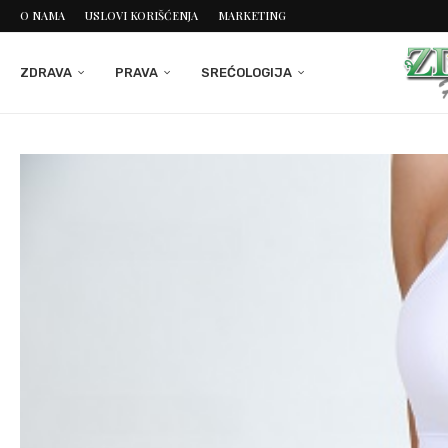
O NAMA
USLOVI KORIŠĆENJA
MARKETING
ZDRAVA
PRAVA
SREĆOLOGIJA