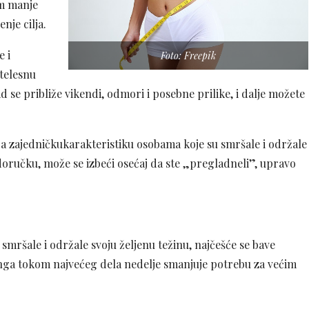
om manje
nje cilja.
e i
Foto: Freepik
 telesnu
 se približe vikendi, odmori i posebne prilike, i dalje možete
ja zajedničkukarakteristiku osobama koje su smršale i održale
doručku, može se izbeći osećaj da ste „pregladneli”, upravo
smršale i održale svoju željenu težinu, najčešće se bave
ga tokom najvećeg dela nedelje smanjuje potrebu za većim