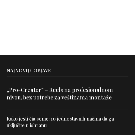
NAJNOVIJE OBJAVE
„Pro-Creator“ – Reels na profesionalnom
nivou, bez potrebe za veštinama montaže
Kako jesti čia seme: 10 jednostavnih načina da ga
uključite u ishranu