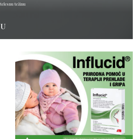
telesnu težinu
NU