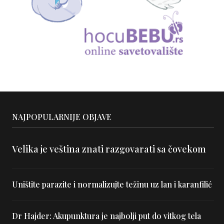
NAJPOPULARNIJE OBJAVE
Velika je veština znati razgovarati sa čovekom
Uništite parazite i normalizujte težinu uz lan i karanfilić
Dr Hajder: Akupunktura je najbolji put do vitkog tela