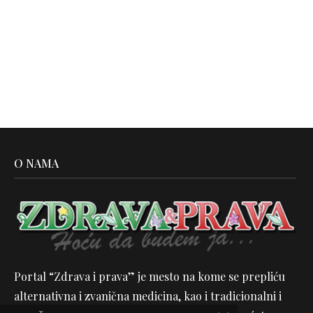
O NAMA
Portal “Zdrava i prava” je mesto na kome se prepliću
alternativna i zvanična medicina, kao i tradicionalni i