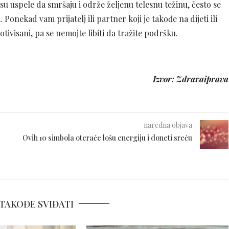
su uspele da smršaju i održe željenu telesnu težinu, često se
onekad vam prijatelj ili partner koji je takođe na dijeti ili
visani, pa se nemojte libiti da tražite podršku.
Izvor: Zdravaiprava
naredna objava
Ovih 10 simbola oteraće lošu energiju i doneti sreću
TAKOĐE SVIĐATI