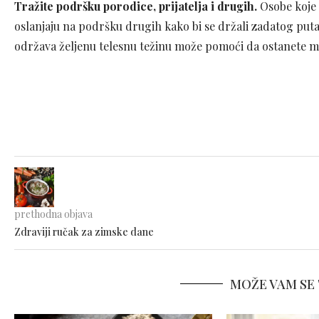
Tražite podršku porodice, prijatelja i drugih.
Osobe koje 
oslanjaju na podršku drugih kako bi se držali zadatog puta. P
održava željenu telesnu težinu može pomoći da ostanete moti
prethodna objava
Zdraviji ručak za zimske dane
MOŽE VAM SE 