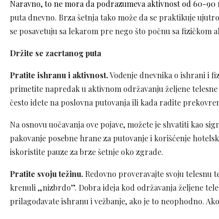
Naravno, to ne mora da podrazumeva aktivnost od 60-90
puta dnevno. Brza šetnja tako može da se praktikuje ujutro
se posavetuju sa lekarom pre nego što počnu sa fizičkom 
Držite se zacrtanog puta
Pratite ishranu i aktivnost.
Vođenje dnevnika o ishrani i fi
primetite napredak u aktivnom održavanju željene telesne t
često idete na poslovna putovanja ili kada radite prekovr
Na osnovu uočavanja ove pojave, možete je shvatiti kao sign
pakovanje posebne hrane za putovanje i korišćenje hotelsk
iskoristite pauze za brze šetnje oko zgrade.
Pratite svoju težinu.
Redovno proveravajte svoju telesnu te
krenuli „nizbrdo”. Dobra ideja kod održavanja željene teles
prilagođavate ishranu i vežbanje, ako je to neophodno. Ako