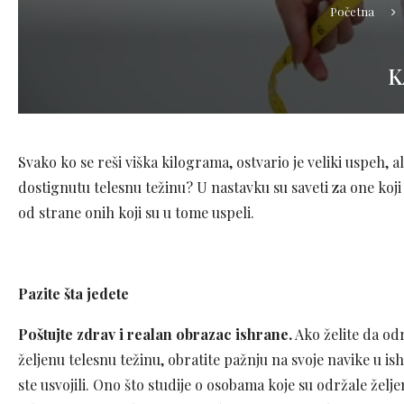
Početna
K
Svako ko se reši viška kilograma, ostvario je veliki uspeh,
dostignutu telesnu težinu? U nastavku su saveti za one koji 
od strane onih koji su u tome uspeli.
Pazite šta jedete
Poštujte zdrav i realan obrazac ishrane.
Ako želite da odr
željenu telesnu težinu, obratite pažnju na svoje navike u is
ste usvojili. Ono što studije o osobama koje su održale želj