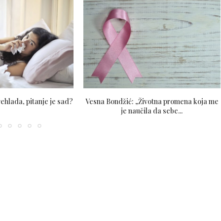
prehlada, pitanje je sad?
Vesna Bondžić: „Životna promena koja me
je naučila da sebe...