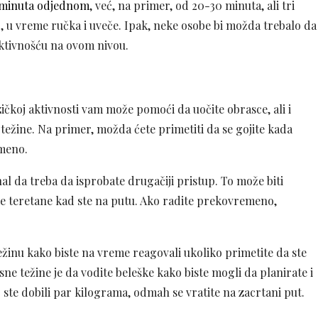
 minuta odjednom
, već, na primer, od 20-30 minuta, ali tri
, u vreme ručka i uveče. Ipak, neke osobe bi možda trebalo da
aktivnošću na ovom nivou.
zičkoj aktivnosti vam može pomoći da uočite obrasce, ali i
ežine. Na primer, možda ćete primetiti da se gojite kada
emeno.
al da treba da isprobate drugačiji pristup. To može biti
e teretane kad ste na putu. Ako radite prekovremeno,
žinu kako biste na vreme reagovali ukoliko primetite da ste
ne težine je da vodite beleške kako biste mogli da planirate i
 ste dobili par kilograma, odmah se vratite na zacrtani put.