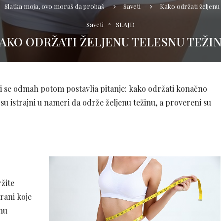
Slatka moja, ovo moraš da probaš
Saveti
Kako održati željenu 
Saveti
SLAJD
AKO ODRŽATI ŽELJENU TELESNU TEŽI
 ali se odmah potom postavlja pitanje: kako održati konačno
su istrajni u nameri da održe željenu težinu, a provereni su
žite
hrani koje
enu