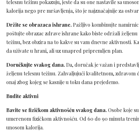
telesnu težinu pokazuju, jeste da su one nastavile sa unos
kalorija nego pre mršavljenja, što je najznačajnije za ostvare
Držite se obrazaca ishrane.
Pažljivo kombinujte namirnic
poštujte obrazac zdrave ishrane kako biste održali željenu
težinu, bez obzira na to kakve su vam dnevne aktivnosti. Kad
da uživate u hrani, ali uz unapred pripremljen plan.
Doručkujte svakog dana.
Da, doručak je važan i predstavl
željenu telesnu težinu. Zahvaljujući kvalitetnom, zdravom 
onaj zbog kojeg se kasnije u toku dana prejedemo.
Budite aktivni
Bavite se fizičkom aktivnošću svakog dana.
Osobe koje su 
umerenom fizičkom aktivnošću. Od 60 do 90 minuta trenin
unosom kalorija.