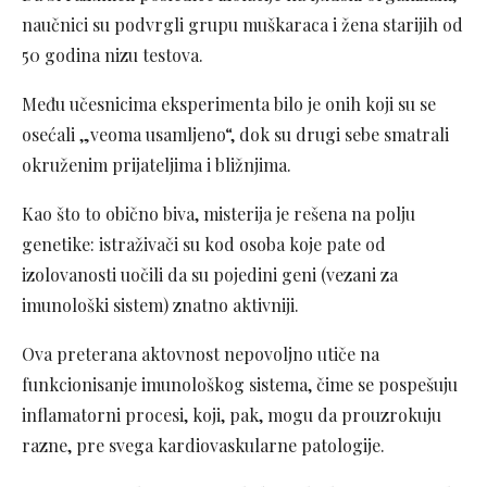
naučnici su podvrgli grupu muškaraca i žena starijih od
50 godina nizu testova.
Među učesnicima eksperimenta bilo je onih koji su se
osećali „veoma usamljeno“, dok su drugi sebe smatrali
okruženim prijateljima i bližnjima.
Kao što to obično biva, misterija je rešena na polju
genetike: istraživači su kod osoba koje pate od
izolovanosti uočili da su pojedini geni (vezani za
imunološki sistem) znatno aktivniji.
Ova preterana aktovnost nepovoljno utiče na
funkcionisanje imunološkog sistema, čime se pospešuju
inflamatorni procesi, koji, pak, mogu da prouzrokuju
razne, pre svega kardiovaskularne patologije.