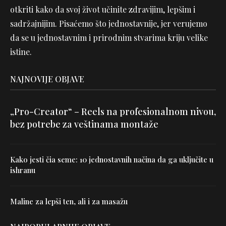
otkriti kako da svoj život učinite zdravijim, lepšim i
sadržajnijim. Pisaćemo što jednostavnije, jer verujemo
da se u jednostavnim i prirodnim stvarima kriju velike
istine.
NAJNOVIJE OBJAVE
„Pro-Creator“ – Reels na profesionalnom nivou,
bez potrebe za veštinama montaže
Kako jesti čia seme: 10 jednostavnih načina da ga uključite u
ishranu
Maline za lepši ten, ali i za masažu