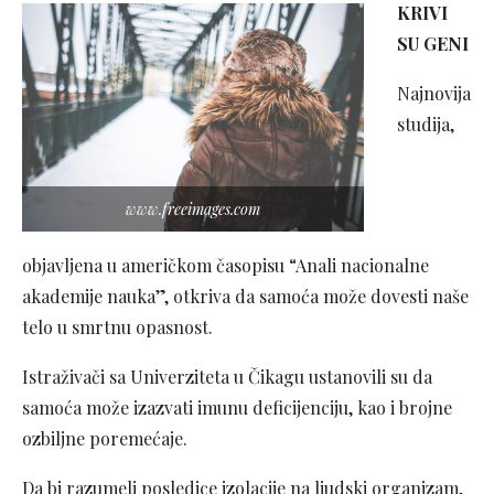
KRIVI
SU GENI
Najnovija
studija,
www.freeimages.com
objavljena u američkom časopisu “Anali nacionalne
akademije nauka”, otkriva da samoća može dovesti naše
telo u smrtnu opasnost.
Istraživači sa Univerziteta u Čikagu ustanovili su da
samoća može izazvati imunu deficijenciju, kao i brojne
ozbiljne poremećaje.
Da bi razumeli posledice izolacije na ljudski organizam,