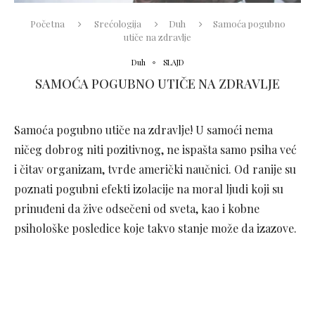
Početna
Srećologija
Duh
Samoća pogubno
utiče na zdravlje
Duh
SLAJD
SAMOĆA POGUBNO UTIČE NA ZDRAVLJE
Samoća pogubno utiče na zdravlje! U samoći nema
ničeg dobrog niti pozitivnog, ne ispašta samo psiha već
i čitav organizam, tvrde američki naučnici. Od ranije su
poznati pogubni efekti izolacije na moral ljudi koji su
prinuđeni da žive odsečeni od sveta, kao i kobne
psihološke posledice koje takvo stanje može da izazove.