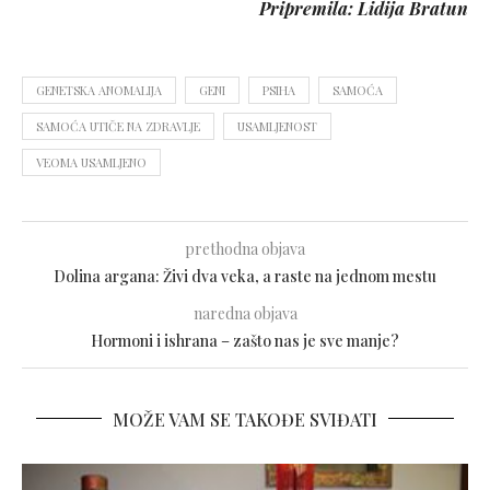
Pripremila: Lidija Bratun
GENETSKA ANOMALIJA
GENI
PSIHA
SAMOĆA
SAMOĆA UTIČE NA ZDRAVLJE
USAMLJENOST
VEOMA USAMLJENO
prethodna objava
Dolina argana: Živi dva veka, a raste na jednom mestu
naredna objava
Hormoni i ishrana – zašto nas je sve manje?
MOŽE VAM SE TAKOĐE SVIĐATI