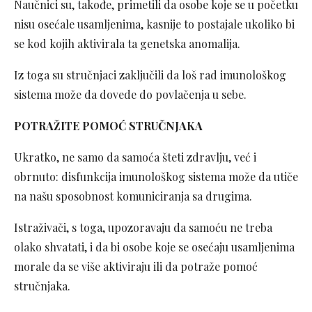
Naučnici su, takođe, primetili da osobe koje se u početku
nisu osećale usamljenima, kasnije to postajale ukoliko bi
se kod kojih aktivirala ta genetska anomalija.
Iz toga su stručnjaci zaključili da loš rad imunološkog
sistema može da dovede do povlačenja u sebe.
POTRAŽITE POMOĆ STRUČNJAKA
Ukratko, ne samo da samoća šteti zdravlju, već i
obrnuto: disfunkcija imunološkog sistema može da utiče
na našu sposobnost komuniciranja sa drugima.
Istraživači, s toga, upozoravaju da samoću ne treba
olako shvatati, i da bi osobe koje se osećaju usamljenima
morale da se više aktiviraju ili da potraže pomoć
stručnjaka.