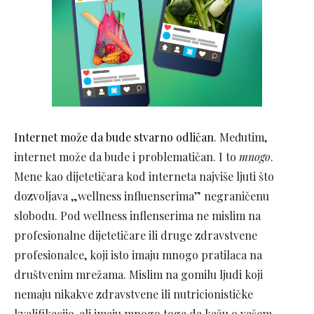
Internet može da bude stvarno odličan
. Međutim,
internet može da bude i problematičan. I to
mnogo
.
Mene kao dijetetičara kod interneta najviše ljuti što
dozvoljava „wellness influenserima” negraničenu
slobodu. Pod wellness inflenserima ne mislim na
profesionalne dijetetičare ili druge zdravstvene
profesionalce, koji isto imaju mnogo pratilaca na
društvenim mrežama. Mislim na gomilu ljudi koji
nemaju nikakve zdravstvene ili nutricionističke
kvalifikacije, ali imaju mnogo toga da kažu o vašem