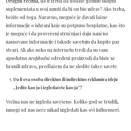
Drugim rečima
, da li treba da dodate gomilu skupih
suplementata u svoj smuti da bi on bio zdrav? Ako treba,
bežite od toga. Naravno, moguće je davati lažne
informacije o ishrani koje su potpuno besplatne, kao što
je moguće i da provereni stručnjaci daju naučno
zasnovane informacije i takođe savetuju da kupite par
stvari. Ali ako neko na internetu tvrdi da su vam
apsolutno
neophodni
određeni proizvodi da biste se
hranili zdravo, predlažem da ne sledite takve savete.
Da li ova osoba direktno ili indirektno reklamira ideju
„
Jedite kao ja i izgledaćete kao ja
”
?
Većina nas ne izgleda savršeno. Koliko god se trudili,
mnogi od nas neće nikad izgledati kao ovi influenseri.