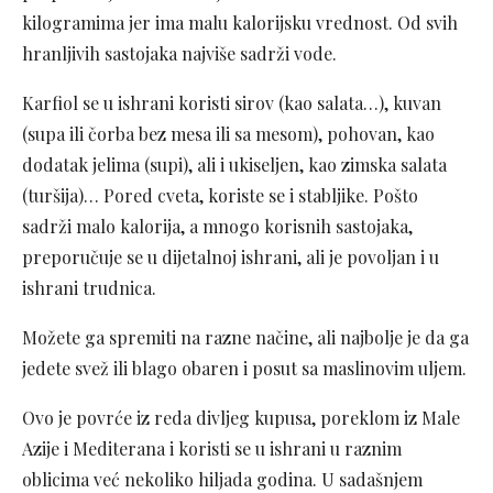
kilogramima jer ima malu kalorijsku vrednost. Od svih
hranljivih sastojaka najviše sadrži vode.
Karfiol se u ishrani koristi sirov (kao salata…), kuvan
(supa ili čorba bez mesa ili sa mesom), pohovan, kao
dodatak jelima (supi), ali i ukiseljen, kao zimska salata
(turšija)… Pored cveta, koriste se i stabljike. Pošto
sadrži malo kalorija, a mnogo korisnih sastojaka,
preporučuje se u dijetalnoj ishrani, ali je povoljan i u
ishrani trudnica.
Možete ga spremiti na razne načine, ali najbolje je da ga
jedete svež ili blago obaren i posut sa maslinovim uljem.
Ovo je povrće iz reda divljeg kupusa, poreklom iz Male
Azije i Mediterana i koristi se u ishrani u raznim
oblicima već nekoliko hiljada godina. U sadašnjem