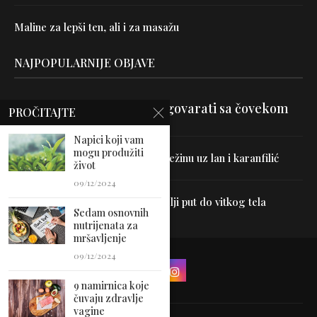
Maline za lepši ten, ali i za masažu
NAJPOPULARNIJE OBJAVE
Velika je veština znati razgovarati sa čovekom
PROČITAJTE
Napici koji vam
mogu produžiti
Uništite parazite i normalizujte težinu uz lan i karanfilić
život
09/12/2024
Dr Hajder: Akupunktura je najbolji put do vitkog tela
Sedam osnovnih
nutrijenata za
mršavljenje
09/12/2024
9 namirnica koje
čuvaju zdravlje
vagine