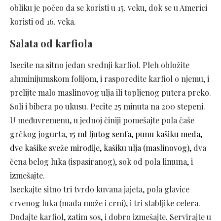
obliku je počeo da se koristi u 15. veku, dok se u Americi
koristi od 16. veka.
Salata od karfiola
Isecite na sitno jedan srednji karfiol. Pleh obložite
aluminijumskom folijom, i rasporedite karfiol o njemu, i
prelijte malo maslinovog ulja ili topljenog putera preko.
Soli i bibera po ukusu. Pecite 25 minuta na 200 stepeni.
U međuvremenu, u jednoj činiji pomešajte pola čaše
grčkog jogurta,
15 ml ljutog senfa, punu kašiku meda,
dve kašike sveže mirođije, kašiku ulja (maslinovog),
dva
čena belog luka (ispasiranog), sok od pola limuna, i
izmešajte.
Iseckajte sitno tri tvrdo kuvana jajeta, pola glavice
crvenog luka (mada može i crni), i tri stabljike celera.
Dodajte karfiol, zatim sos, i dobro izmešajte. Servirajte u