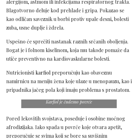
alergijom, astmom ili infekcijama respiratornog trakta.
Blagotvorno deluje kod prehlade i gripa. Pokazao se
kao odličan saveznik u borbi protiv upale desni, bolesti
zuba, usne duplje i ždrela.
Uspešno će sprečiti nastanak raznih srčanih oboljenja.
Bogat je i folnom kiselinom, koja mu takođe pomaže da
utiče preventivno na kardiovaskularne bolesti.
Nutricionisti
karfiol
preporučuju kao obaveznu
namirnicu na meniju žena koje ulaze u menopauzu, kao i
pripadnika jačeg pola koji imaju problema s prostatom.
Karfiol je čudesno povrće
Pored lekovitih svojstava, poseduje i osobine moćnog
afrodizijaka. Iako spada u povrće koje otvara apetit,
preporučuje se svima koji se bore sa suvišnim