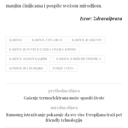
manjim činijicama i pospite svežom mirođijom.
Izvor: Zdravaiprava
KARFIOL
KARFIOL ČUVA SRCE
KARFIOL JE LEKOVIT
KARFIOL JE POVRĆE IZ REDA DIVLJEG KUPUSA
KARFIOL SADRŽI KALIJUM
KARFIOL U ISHRANI TRUDNICA
KORISTE SE I STABLJIKE
PORED CVETA
prethodna objava
Gašenje termoelektrana može spasiti živote
naredna objava
Samsung istraživanje pokazuje da sve vise Evropljana traži pet
friendly tehnologiju