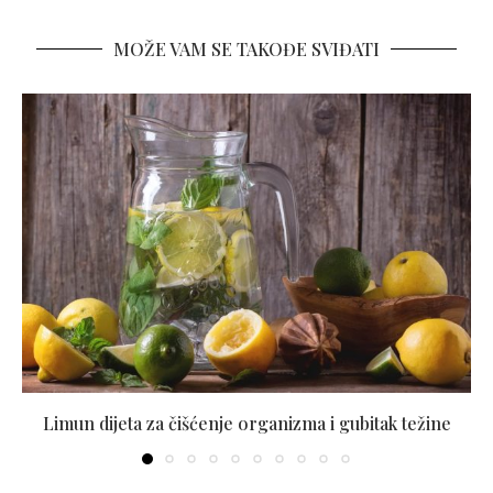
MOŽE VAM SE TAKOĐE SVIĐATI
Limun dijeta za čišćenje organizma i gubitak težine