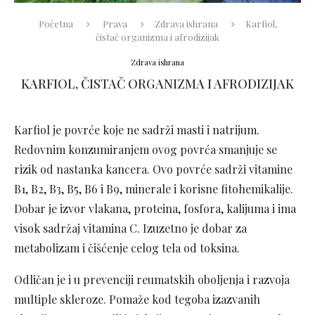
Početna
Prava
Zdrava ishrana
Karfiol,
čistač organizma i afrodizijak
Zdrava ishrana
KARFIOL, ČISTAČ ORGANIZMA I AFRODIZIJAK
Karfiol je povrće koje ne sadrži masti i natrijum.
Redovnim konzumiranjem ovog povrća smanjuje se
rizik od nastanka kancera. Ovo povrće sadrži vitamine
B1, B2, B3, B5, B6 i B9, minerale i korisne fitohemikalije.
Dobar je izvor vlakana, proteina, fosfora, kalijuma i ima
visok sadržaj vitamina C. Izuzetno je dobar za
metabolizam i čišćenje celog tela od toksina.
Odličan je i u prevenciji reumatskih oboljenja i razvoja
multiple skleroze. Pomaže kod tegoba izazvanih