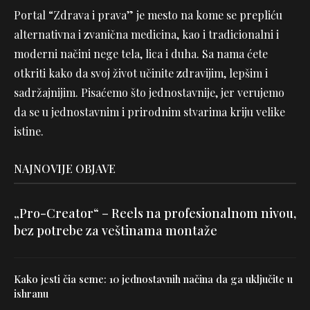
Portal “Zdrava i prava” je mesto na kome se prepliću
alternativna i zvanična medicina, kao i tradicionalni i
moderni načini nege tela, lica i duha. Sa nama ćete
otkriti kako da svoj život učinite zdravijim, lepšim i
sadržajnijim. Pisaćemo što jednostavnije, jer verujemo
da se u jednostavnim i prirodnim stvarima kriju velike
istine.
NAJNOVIJE OBJAVE
„Pro-Creator“ – Reels na profesionalnom nivou,
bez potrebe za veštinama montaže
Kako jesti čia seme: 10 jednostavnih načina da ga uključite u
ishranu