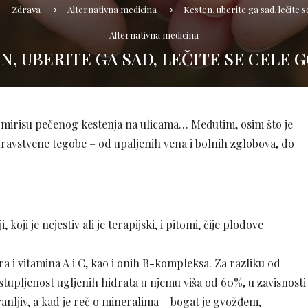
Zdrava
Alternativna medicina
Kesten, uberite ga sad, lečite 
Alternativna medicina
N, UBERITE GA SAD, LEČITE SE CELE 
mirisu pečenog kestenja na ulicama… Međutim, osim što je
ravstvene tegobe – od upaljenih vena i bolnih zglobova, do
koji je nejestiv ali je terapijski, i pitomi, čije plodove
ra i vitamina A i C, kao i onih B-kompleksa. Za razliku od
astupljenost ugljenih hidrata u njemu viša od 60%, u zavisnosti
anljiv, a kad je reč o mineralima – bogat je gvožđem,