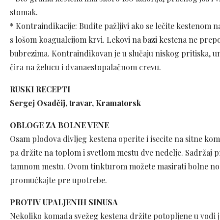
stomak.
* Kontraindikacije: Budite pažljivi ako se lečite kestenom 
s lošom koagualcijom krvi. Lekovi na bazi kestena ne prepo
bubrezima. Kontraindikovan je u slučaju niskog pritiska, 
čira na želucu i dvanaestopalačnom crevu.
RUSKI RECEPTI
Sergej Osadčij, travar, Kramatorsk
OBLOGE ZA BOLNE VENE
Osam plodova divljeg kestena operite i isecite na sitne komad
pa držite na toplom i svetlom mestu dve nedelje. Sadržaj p
tamnom mestu. Ovom tinkturom možete masirati bolne noge i
promućkajte pre upotrebe.
PROTIV UPALJENIH SINUSA
Nekoliko komada svežeg kestena držite potopljene u vodi jed