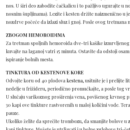
nos. U širi deo zabodite čačkalicu i to pažljivo ugurajte u 
nosnim šupljinama). Lezite i kesten držite naizmenično u 
nozdrve počeće da izlazi sluz i gnoj. Posle ovog tretmana 
ZBOGOM HEMOROIDIMA
Za tretman spoljnih hemoroida dve-tri kašike izmrvljenog p
kuvajte na laganoj vatri 15 minuta. Ostavite da odstoji osa
ispiranje bolnih mesta.
TINKTURA OD KESTENOVE KORE
Odvojte koru od 40 plodova
kestena
, usitnite je i prelijte
nedelje u frižideru, periodično promućkajte, a posle tog 
U slučaju varikoznog proširenja vena, povišenog krvnog pri
30 kapi ove tinkture rastvorenih u maloj količini vode. Te
pauze.
Ukoliko želite da sprečite trombozu, da smanjite bolove u z
kapi tinkture. Možete je utrljavati i u bolne zglobove tri-če