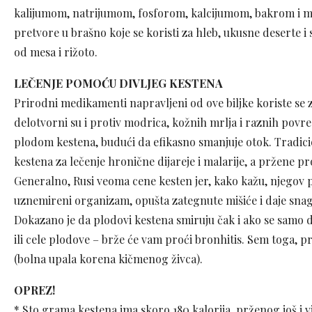
kalijumom, natrijumom, fosforom, kalcijumom, bakrom i m
pretvore u brašno koje se koristi za hleb, ukusne deserte i s
od mesa i rižoto.
LEČENJE POMOĆU DIVLJEG KESTENA
Prirodni medikamenti napravljeni od ove biljke koriste se z
delotvorni su i protiv modrica, kožnih mrlja i raznih povre
plodom kestena, budući da efikasno smanjuje otok. Tradici
kestena za lečenje hronične dijareje i malarije, a pržene pr
Generalno, Rusi veoma cene kesten jer, kako kažu, njegov 
uznemireni organizam, opušta zategnute mišiće i daje snag
Dokazano je da plodovi kestena smiruju čak i ako se samo d
ili cele plodove – brže će vam proći bronhitis. Sem toga, p
(bolna upala korena kičmenog živca).
OPREZ!
* Sto grama kestena ima skoro 180 kalorija, prženog još i vi