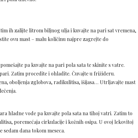
tim ih zalijte litrom biljnog ulja i kuvajte na pari sat vremena,
istite ovu mast – malu količinu najpre zagrejte do
 pomešajte pa kuvajte na pari pola sata te skinite s vatre.
ari. Zatim procedite i ohladite. Čuvajte u frižideru.
na, oboljenja zglobova, radikulitisa, išijasa… Utrljavajte mast
lečenja.
ara hladne vode pa kuvajte pola sata na tihoj vatri. Zatim to
itisa, poremećaja cirkulacije i kožnih osipa. U ovoj lekovitoj
jte sedam dana tokom meseca.