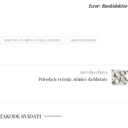
Izvor: Ruskidoktor
LEKOVITA SVOJSTVA DIVLJEG KESTENA
LEKOVITI KESTEN
naredna objava
Priroda je rešenje, učiniće da blistate
TAKOĐE SVIĐATI