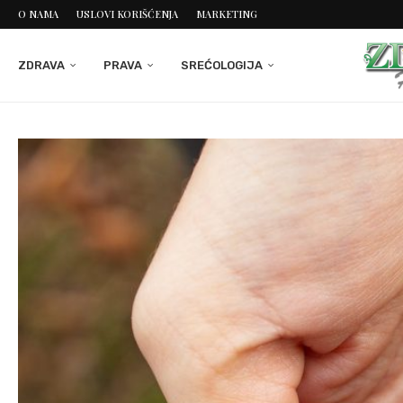
O NAMA
USLOVI KORIŠĆENJA
MARKETING
ZDRAVA
PRAVA
SREĆOLOGIJA