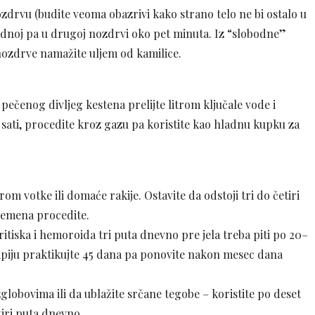
nozdrvu (budite veoma obazrivi kako strano telo ne bi ostalo u
jednoj pa u drugoj nozdrvi oko pet minuta. Iz “slobodne”
nozdrve namažite uljem od kamilice.
ečenog divljeg kestena prelijte litrom ključale vode i
m sati, procedite kroz gazu pa koristite kao hladnu kupku za
 litrom votke ili domaće rakije. Ostavite da odstoji tri do četiri
vremena procedite.
tiska i hemoroida tri puta dnevno pre jela treba piti po 20–
rapiju praktikujte 45 dana pa ponovite nakon mesec dana
globovima ili da ublažite srčane tegobe – koristite po deset
tiri puta dnevno.