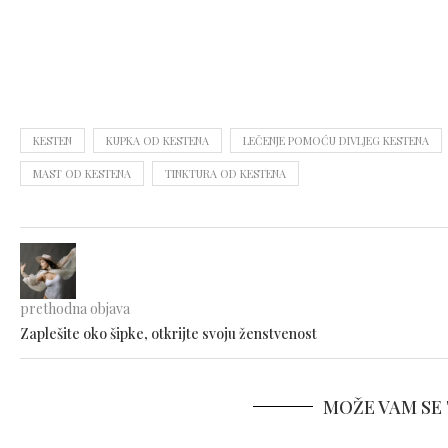
KESTEN
KUPKA OD KESTENA
LEČENJE POMOĆU DIVLJEG KESTENA
MAST OD KESTENA
TINKTURA OD KESTENA
prethodna objava
Zaplešite oko šipke, otkrijte svoju ženstvenost
MOŽE VAM SE 