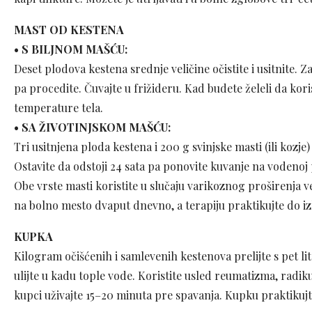
MAST OD KESTENA
• S BILJNOM MAŠĆU:
Deset plodova kestena srednje veličine očistite i usitnite. Za
pa procedite. Čuvajte u frižideru. Kad budete želeli da kor
temperature tela.
• SA ŽIVOTINJSKOM MAŠĆU:
Tri usitnjena ploda kestena i 200 g svinjske masti (ili kozje)
Ostavite da odstoji 24 sata pa ponovite kuvanje na vodenoj p
Obe vrste masti koristite u slučaju varikoznog proširenja ve
na bolno mesto dvaput dnevno, a terapiju praktikujte do iz
KUPKA
Kilogram očišćenih i samlevenih kestenova prelijte s pet lit
ulijte u kadu tople vode. Koristite usled reumatizma, radikul
kupci uživajte 15–20 minuta pre spavanja. Kupku praktiku