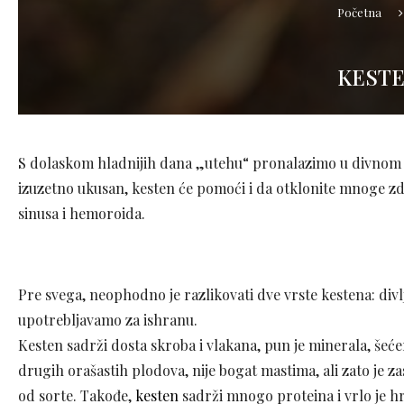
Početna
KESTE
S dolaskom hladnijih dana „utehu“ pronalazimo u divnom 
izuzetno ukusan, kesten će pomoći i da otklonite mnoge zd
sinusa i hemoroida.
Pre svega, neophodno je razlikovati dve vrste kestena: divlji, 
upotrebljavamo za ishranu.
Kesten sadrži dosta skroba i vlakana, pun je minerala, šeće
drugih orašastih plodova, nije bogat mastima, ali zato je z
od sorte. Takođe,
kesten
sadrži mnogo proteina i vrlo je hr