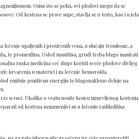
agnezijumom. Osim što se peku, ovi plodovi mogu da se
osove. Od kestena se prave supe, stavlja se u testo, kao i u jela
a lečenje upaljenih i proširenih vena, u slučaju tromboze, a
da, te promrzlina. Usled mastitisa, grudi treba blago masirati
onalna ruska medicina već dugo koristi sveže plodove divljeg
otiv krvarenja u materici i za lečenje hemoroida.
plod emituje pozitivnu energiju te blagonaklono deluje na
u.
rže u ruci. Ukoliko o vratu nosite kesicu izmrvljenog kestenja
reparati od kestena nezamenjivi su u lečenju radikulitisa
še, pa ga zato izbegavajte za večeru jer ćete preopteretiti