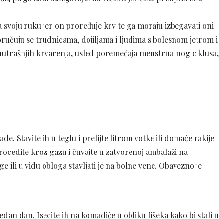
na svoju ruku jer on proređuje krv te ga moraju izbegavati oni
ručuju se trudnicama, dojiljama i ljudima s bolesnom jetrom i
unutrašnjih krvarenja, usled poremećaja menstrualnog ciklusa,
e. Stavite ih u teglu i prelijte litrom votke ili domaće rakije
rocedite kroz gazu i čuvajte u zatvorenoj ambalaži na
li u vidu obloga stavljati je na bolne vene. Obavezno je
an dan. Isecite ih na komadiće u obliku fišeka kako bi stali u