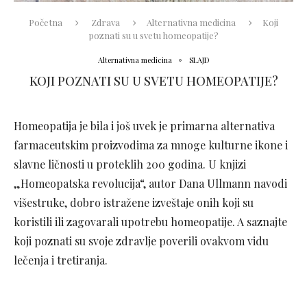
Početna
Zdrava
Alternativna medicina
Koji
poznati su u svetu homeopatije?
Alternativna medicina
SLAJD
KOJI POZNATI SU U SVETU HOMEOPATIJE?
Homeopatija je bila i još uvek je primarna alternativa
farmaceutskim proizvodima za mnoge kulturne ikone i
slavne ličnosti u proteklih 200 godina. U knjizi
„Homeopatska revolucija“, autor Dana Ullmann navodi
višestruke, dobro istražene izveštaje onih koji su
koristili ili zagovarali upotrebu homeopatije. A saznajte
koji poznati su svoje zdravlje poverili ovakvom vidu
lečenja i tretiranja.