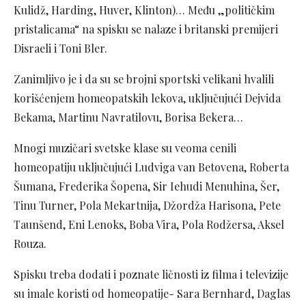
Kulidž, Harding, Huver, Klinton)… Među „političkim
pristalicama“ na spisku se nalaze i britanski premijeri
Disraeli i Toni Bler.
Zanimljivo je i da su se brojni sportski velikani hvalili
korišćenjem homeopatskih lekova, uključujući Dejvida
Bekama, Martinu Navratilovu, Borisa Bekera…
Mnogi muzičari svetske klase su veoma cenili
homeopatiju uključujući Ludviga van Betovena, Roberta
Šumana, Frederika Šopena, Sir Iehudi Menuhina, Šer,
Tinu Turner, Pola Mekartnija, Džordža Harisona, Pete
Taunšend, Eni Lenoks, Boba Vira, Pola Rodžersa, Aksel
Rouza.
Spisku treba dodati i poznate ličnosti iz filma i televizije
su imale koristi od homeopatije- Sara Bernhard, Daglas