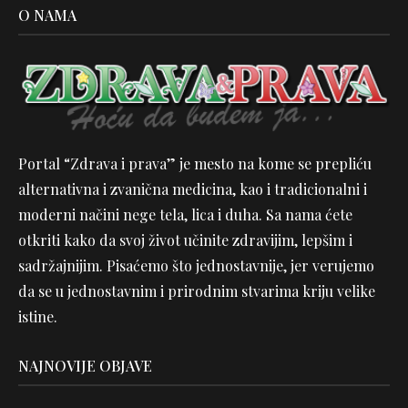
O NAMA
Portal “Zdrava i prava” je mesto na kome se prepliću
alternativna i zvanična medicina, kao i tradicionalni i
moderni načini nege tela, lica i duha. Sa nama ćete
otkriti kako da svoj život učinite zdravijim, lepšim i
sadržajnijim. Pisaćemo što jednostavnije, jer verujemo
da se u jednostavnim i prirodnim stvarima kriju velike
istine.
NAJNOVIJE OBJAVE