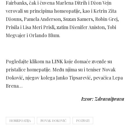
Fairbanks, čak i čuvena Marlena Ditrih i Džon Vejn
verovali su principima homeopatije, kao i Ketrin Zita
Džouns, Pamela Anderson, Suzan Samers, Robin Grej,
Prisila i Lisa Meri Prisli, zatim Dženifer Aniston, Tobi
Megvajer i Orlando Blum.
Pogledajte klikom na
LINK
koje domaće zvezde su
pristalice homepatije. Među njima su i teniser Novak
Đoković, njegov kolega Janko Tipsarević, pevačica Lepa
Brena…
Izvor: Zdravaiprava
HOMEPOATIJA
NOVAK ĐOKOVIĆ
POZNATI