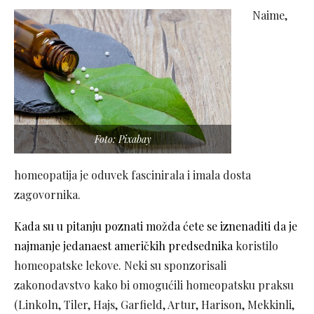
Naime,
Foto: Pixabay
homeopatija je oduvek fascinirala i imala dosta
zagovornika.
Kada su u pitanju poznati možda ćete se iznenaditi da je
najmanje jedanaest američkih predsednika
koristilo
homeopatske lekove. Neki su sponzorisali
zakonodavstvo kako bi omogućili homeopatsku praksu
(Linkoln, Tiler, Hajs, Garfield, Artur, Harison, Mekkinli,