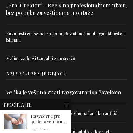
„Pro-Creator“ – Reels na profesionalnom nivou,
bez potrebe za veštinama montaže
Kako jesti čia seme: 10 jednostavnih načina da ga uključite u
ishranu
Maline za lepši ten, ali i za masažu
NAJPOPULARNIJE OBJAVE
Velika je veština znati razgovarati sa čovekom
PROČITAJTE
Uništite parazite i normalizujte težinu uz lan i karanfilić
Razvedene pre
30-te, a veruju u...
09/12/2024
Dr Hajder: Akupunktura je najbolji put do vitkog tela