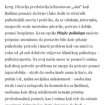
Krug Zdravlja predstavlja jednostavan „alat“ koji
ljudima pomaže da brzo i lako dođu to stručnih
psiholoških saveta i podrške, da se edukuju, informišu,
unaprede svoje mentalno zdravlje, potraže i dobiju
pomoć besplatno. Kroz opciju
Pitajte psihologa
možete
potpuno anonimno da postavite bilo koje pitanje
psihološke prirode i izneti problem koji vas muči i u
roku od 48 sati dobićete odgovor kliničkog psihologa –
psihoterapeuta. Na ovaj način može se pomoći i onima
koji zbog prirode problema ne mogu da potraže pomoć
(agorafobija – strah da osoba izađe sama iz kuće, da
putuje i sl., zatim socijalna anksioznost – osoba ima
strah i oseća nelagodu da komunicira sa ljudima),
osobama koje zbog udaljenosti nemaju pristup
profesionalnoj pomoći, kao i onima koji žele da ostanu