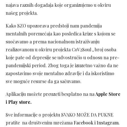
najava raznih događaja koje organizujemo u okviru
našeg projekta.
Kako SZO upozorava predstoji nam pandemija
mentalnih poremećaja kao posledica krize s kojom se
suočavamo a prema nacionalnom istraživanju
realizovanom u okviru projekta CoV2Soul , broj osoba
koje pate od depresije se udvostručio u odnosu na pre-
pandemijski period. Zbog toga je izuzetno važno da ne
zapostavimo svoje mentalno zdravlje i da iskoristimo
sve moguće resurse da ga sačuvamo.
Aplikaciju možete preuzeti besplatno na na
Apple Store
i
Play store.
Sve informacije o projektu SVAKO MOŽE DA PUKNE
pratite na društvenim mrežama
Facebook i
Instagram.