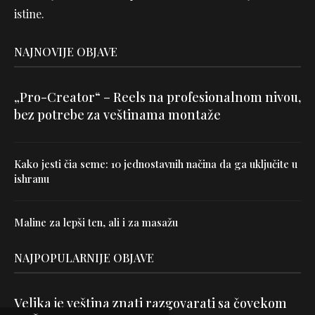
istine.
NAJNOVIJE OBJAVE
„Pro-Creator“ – Reels na profesionalnom nivou,
bez potrebe za veštinama montaže
Kako jesti čia seme: 10 jednostavnih načina da ga uključite u
ishranu
Maline za lepši ten, ali i za masažu
NAJPOPULARNIJE OBJAVE
Velika je veština znati razgovarati sa čovekom