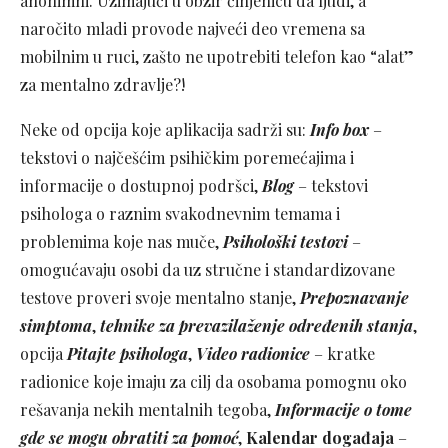
anonimni. Uzimajući u obzir činjenicu da ljudi, a
naročito mladi provode najveći deo vremena sa
mobilnim u ruci, zašto ne upotrebiti telefon kao “alat”
za mentalno zdravlje?!
Neke od opcija koje aplikacija sadrži su:
Info box
–
tekstovi o najčešćim psihičkim poremećajima i
informacije o dostupnoj podršci,
Blog
– tekstovi
psihologa o raznim svakodnevnim temama i
problemima koje nas muče,
Psihološki testovi
–
omogućavaju osobi da uz stručne i standardizovane
testove proveri svoje mentalno stanje,
Prepoznavanje
simptoma
,
tehnike za prevazilaženje određenih stanja
,
opcija
Pitajte psihologa
,
Video radionice
– kratke
radionice koje imaju za cilj da osobama pomognu oko
rešavanja nekih mentalnih tegoba,
Informacije o tome
gde se mogu obratiti za pomoć
,
Kalendar događaja
–