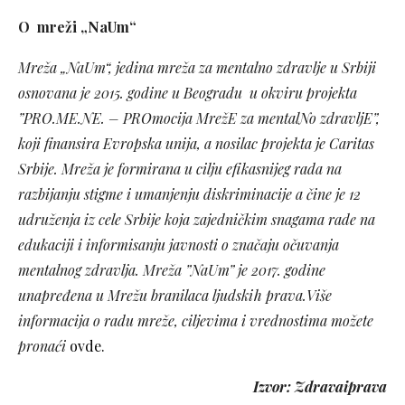
O mreži „NaUm“
Mreža „NaUm“, jedina mreža za mentalno zdravlje u Srbiji
osnovana je 2015. godine u Beogradu u okviru projekta
”PRO.ME.NE. – PROmocija MrežE za mentalNo zdravljE”,
koji finansira Evropska unija, a nosilac projekta je Caritas
Srbije. Mreža je formirana u cilju efikasnijeg rada na
razbijanju stigme i umanjenju diskriminacije a čine je 12
udruženja iz cele Srbije koja zajedničkim snagama rade na
edukaciji i informisanju javnosti o značaju očuvanja
mentalnog zdravlja. Mreža ”NaUm” je 2017. godine
unapređena u Mrežu branilaca ljudskih prava.Više
informacija o radu mreže, ciljevima i vrednostima možete
pronaći
ovde.
Izvor: Zdravaiprava