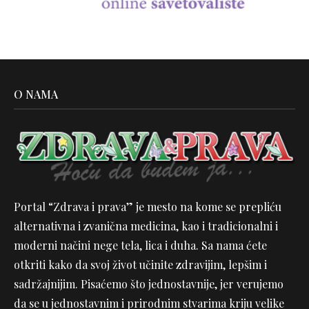
O NAMA
Portal “Zdrava i prava” je mesto na kome se prepliću
alternativna i zvanična medicina, kao i tradicionalni i
moderni načini nege tela, lica i duha. Sa nama ćete
otkriti kako da svoj život učinite zdravijim, lepšim i
sadržajnijim. Pisaćemo što jednostavnije, jer verujemo
da se u jednostavnim i prirodnim stvarima kriju velike