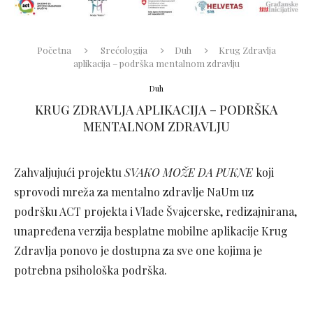
Početna
Srećologija
Duh
Krug Zdravlja
aplikacija – podrška mentalnom zdravlju
Duh
KRUG ZDRAVLJA APLIKACIJA – PODRŠKA
MENTALNOM ZDRAVLJU
Zahvaljujući projektu
SVAKO MOŽE DA PUKNE
koji
sprovodi mreža za mentalno zdravlje NaUm uz
podršku ACT projekta i Vlade Švajcerske, redizajnirana,
unapređena verzija besplatne mobilne aplikacije Krug
Zdravlja ponovo je dostupna za sve one kojima je
potrebna psihološka podrška.