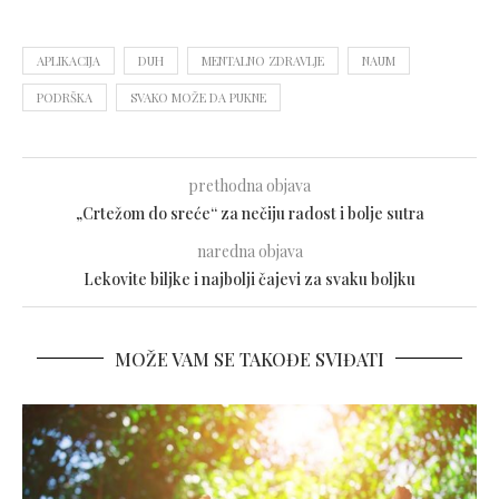
APLIKACIJA
DUH
MENTALNO ZDRAVLJE
NAUM
PODRŠKA
SVAKO MOŽE DA PUKNE
prethodna objava
„Crtežom do sreće“ za nečiju radost i bolje sutra
naredna objava
Lekovite biljke i najbolji čajevi za svaku boljku
MOŽE VAM SE TAKOĐE SVIĐATI