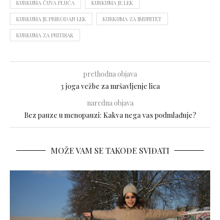
KURKUMA ČUVA PLUĆA
KURKUMA JE LEK
KURKUMA JE PRIRODAN LEK
KURKUMA ZA IMUNITET
KURKUMA ZA PRITISAK
prethodna objava
3 joga vežbe za mršavljenje lica
naredna objava
Bez pauze u menopauzi: Kakva nega vas podmlađuje?
MOŽE VAM SE TAKOĐE SVIĐATI