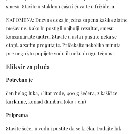
smesu. Stavite u staklenu čašu i čuvajte u frižideru.
NAPOMENA: Dnevna doza je jedna supena kašika zlatne
mešavine. Kako bi postigli najbolji rezultat, smesu
konzumirajte ujutru. Stavite u usta i pustite neka se
otopi, a zatim progutajte. Pričekajte nekoliko minuta
pre nego što popijete vodu ili neku drugu tečnost.
Eliksir za pluća
Potrebno je
čen belog luka, 1 litar vode, 400 g šećera, 2 kašičice
kurkume
, komad đumbira (oko 5 cm)
Priprema
Stavite šećer u vodu i pustite da se krčka. Dodajte luk