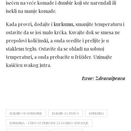
isečen na veće komade i đumbir koji ste narendali ili
isekli na manje komade.
Kada provri, dodajte i
kurkumu
, smanjite temperaturu i
ostavite da se još malo krčka. Kuvajte dok se smesa ne
prepolovi količinski, a onda ocedite i prelijte je u
staklenu teglu. Ostavite da se ohladi na sobnoj
temperaturi, a onda prebacite u frižider. Uzimajte
kašičicu svakog jutra.
Izvor: Zdravaiprava
ELIKSIR OD KURKUME
ELIKSIR ZA PLUĆA
KURKUMA
KURKUMA – ČUDO IZ PRIRODE ZA DOBRO ZDRAVLJE