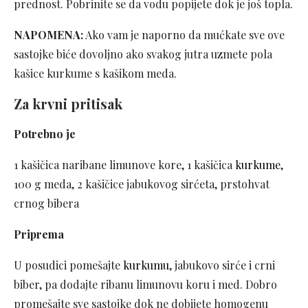
prednost. Pobrinite se da vodu popijete dok je još topla.
NAPOMENA:
Ako vam je naporno da mućkate sve ove
sastojke biće dovoljno ako svakog jutra uzmete pola
kašice kurkume s kašikom meda.
Za krvni pritisak
Potrebno je
1 kašičica naribane limunove kore, 1 kašičica
kurkume
,
100 g meda, 2 kašičice jabukovog sirćeta, prstohvat
crnog bibera
Priprema
U posudici pomešajte
kurkumu
, jabukovo sirće i crni
biber, pa dodajte ribanu limunovu koru i med. Dobro
promešajte sve sastojke dok ne dobijete homogenu