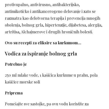
protivupalno, antivirusno, antibakterijsko,
antimikotičko i antikancerogeno delovanje i zato se
razmatra kao delotvorna terapija i prevencija mnogih
obolenja, bolnog grla, hipertenzije, dijabetesa, alergija,
artritisa, Alchajmerove i drugih hroničnih bolesti.
Ovo su recepti za eliksire sa kurkumom…
Vodica za ispiranje bolnog grla
Potrebno je
250 ml mlake vode
,
1 kašičica kurkume u prahu
,
pola
kašičice morske soli
Priprema
Pomešajte sve sastojke, pa ovu vodu koristite za