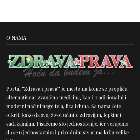
O NAMA
Portal “Zdrava i prava” je mesto na kome se prepliću
alternativna i zvanična medicina, kao i tradicionalni i
moderni načini nege tela, lica i duha. Sa nama ćete
otkriti kako da svoj život učinite zdravijim, lepšim i
sadržajnijim. Pisaćemo što jednostavnije, jer verujemo
da se u jednostavnim i prirodnim stvarima kriju velike