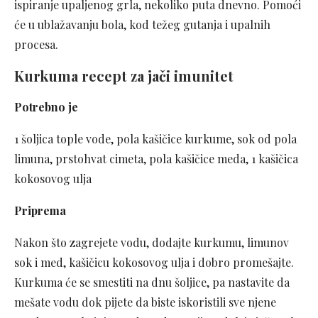
ispiranje upaljenog grla, nekoliko puta dnevno. Pomoći
će u ublažavanju bola, kod težeg gutanja i upalnih
procesa.
Kurkuma recept za jači imunitet
Potrebno je
1 šoljica tople vode, pola kašičice kurkume, sok od pola
limuna, prstohvat cimeta, pola kašičice meda, 1 kašičica
kokosovog ulja
Priprema
Nakon što zagrejete vodu, dodajte kurkumu, limunov
sok i med, kašičicu kokosovog ulja i dobro promešajte.
Kurkuma će se smestiti na dnu šoljice, pa nastavite da
mešate vodu dok pijete da biste iskoristili sve njene