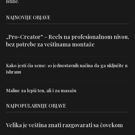
istine.
NAJNOVIJE OBJAVE
„Pro-Creator“ – Reels na profesionalnom nivou,
bez potrebe za veštinama montaže
Kako jesti čia seme: 10 jednostavnih načina da ga uključite u
ishranu
Maline za lepši ten, ali i za masažu
NAJPOPULARNIJE OBJAVE
Velika je veština znati razgovarati sa čovekom